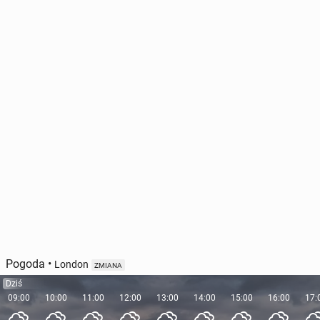
Pogoda
•
London
ZMIANA
Dziś
09:00
10:00
11:00
12:00
13:00
14:00
15:00
16:00
17: