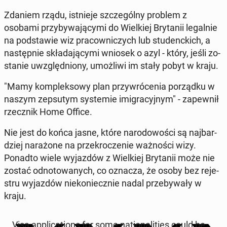
Zdaniem rządu, ist­nie­je szcze­gól­ny problem z
osobami przy­by­wa­ją­cy­mi do Wiel­kiej Bry­ta­nii le­gal­nie
na pod­sta­wie wiz pra­cow­ni­czych lub stu­denc­kich, a
na­stęp­nie skła­da­ją­cy­mi wniosek o azyl - który, jeśli zo­
sta­nie uwzględ­nio­ny, umoż­li­wi im stały pobyt w kraju.
"Mamy kom­plek­so­wy plan przy­wró­ce­nia po­rząd­ku w
naszym ze­psu­tym sys­te­mie imi­gra­cyj­nym" - za­pew­nił
rzecz­nik Home Office.
Nie jest do końca jasne, które na­ro­do­wo­ści są naj­bar­
dziej na­ra­żo­ne na prze­kro­cze­nie waż­no­ści wizy.
Ponadto wiele wy­jaz­dów z Wiel­kiej Bry­ta­nii może nie
zostać od­no­to­wa­nych, co oznacza, że ​​osoby bez re­je­
stru wy­jaz­dów nie­ko­niecz­nie nadal prze­by­wa­ły w
kraju.
Visa ap­pli­ca­tions for some na­tio­na­li­ties could be