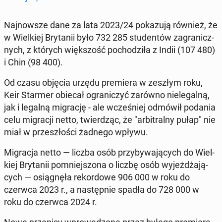
Naj­now­sze dane za lata 2023/24 po­ka­zu­ją również, że
w Wiel­kiej Bry­ta­nii było 732 285 stu­den­tów za­gra­nicz­
nych, z których więk­szość po­cho­dzi­ła z Indii (107 480)
i Chin (98 400).
Od czasu objęcia urzędu pre­mie­ra w zeszłym roku,
Keir Starmer obiecał ogra­ni­czyć zarówno nie­le­gal­ną,
jak i legalną mi­gra­cję - ale wcze­śniej odmówił podania
celu mi­gra­cji netto, twier­dząc, że "ar­bi­tral­ny pułap" nie
miał w prze­szło­ści żadnego wpływu.
Mi­gra­cja netto — liczba osób przy­by­wa­ją­cych do Wiel­
kiej Bry­ta­nii po­mniej­szo­na o liczbę osób wy­jeż­dża­ją­
cych — osią­gnę­ła re­kor­do­we 906 000 w roku do
czerwca 2023 r., a na­stęp­nie spadła do 728 000 w
roku do czerwca 2024 r.