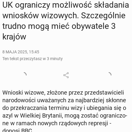
UK ogra­ni­czy moż­li­wość skła­da­nia
wnio­sków wi­zo­wych. Szcze­gól­nie
trudno mogą mieć oby­wa­te­le 3
krajów
8 MAJA 2025, 15:45
Ten tekst przeczytasz w 3 minuty
Wnioski wizowe, złożone przez przed­sta­wi­cie­li
na­ro­do­wo­ści uwa­ża­nych za naj­bar­dziej skłonne
do prze­kra­cza­nia terminu wizy i ubie­ga­nia się o
azyl w Wiel­kiej Bry­ta­nii, mogą zostać ogra­ni­czo­
ne w ramach nowych rzą­do­wych re­pre­sji -
donosi BBC.