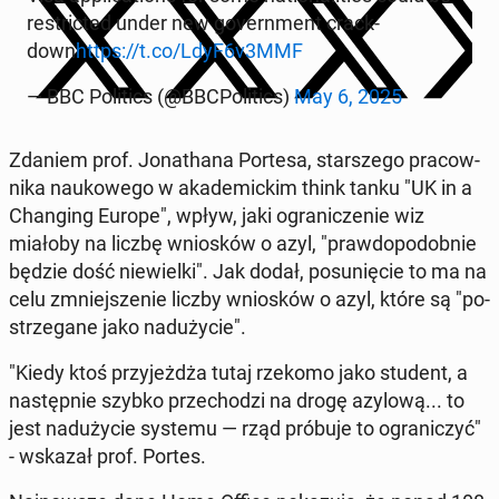
re­stric­ted under new go­vern­ment crack­
down
https://t.co/LdyF6v3MMF
— BBC Po­li­tics (@BBC­Po­li­tics)
May 6, 2025
Zdaniem prof. Jo­na­tha­na Portesa, star­sze­go pra­cow­
ni­ka na­uko­we­go w aka­de­mic­kim think tanku "UK in a
Chan­ging Europe", wpływ, jaki ogra­ni­cze­nie wiz
miałoby na liczbę wnio­sków o azyl, "praw­do­po­dob­nie
będzie dość nie­wiel­ki". Jak dodał, po­su­nię­cie to ma na
celu zmniej­sze­nie liczby wnio­sków o azyl, które są "po­
strze­ga­ne jako nad­uży­cie".
"Kiedy ktoś przy­jeż­dża tutaj rzekomo jako student, a
na­stęp­nie szybko prze­cho­dzi na drogę azylową... to
jest nad­uży­cie systemu — rząd próbuje to ogra­ni­czyć"
- wskazał prof. Portes.