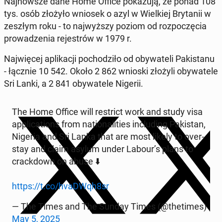
Naj­now­sze dane Home Office po­ka­zu­ją, że ponad 108
tys. osób złożyło wniosek o azyl w Wiel­kiej Bry­ta­nii w
zeszłym roku - to naj­wyż­szy poziom od roz­po­czę­cia
pro­wa­dze­nia re­je­strów w 1979 r.
Naj­wię­cej apli­ka­cji po­cho­dzi­ło od oby­wa­te­li Pa­ki­sta­nu
- łącznie 10 542. Około 2 862 wnioski złożyli oby­wa­te­le
Sri Lanki, a 2 841 oby­wa­te­le Nigerii.
The Home Office will re­strict work and study visa
ap­pli­ca­tions from na­tio­na­li­ties in­c­lu­ding Pa­ki­stan,
Nigeria and Sri Lanka that are most likely to over­
stay and claim asylum under Labour’s plans to
crack­down on abuse ⬇️
https://t.co/hvaDWqh8sr
— The Times and The Sunday Times (@the­ti­mes)
May 5, 2025