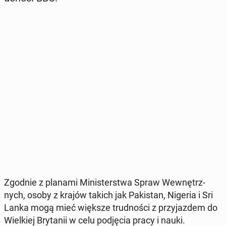
Zgodnie z planami Mi­ni­ster­stwa Spraw We­wnętrz­
nych, osoby z krajów takich jak Pa­ki­stan, Nigeria i Sri
Lanka mogą mieć większe trud­no­ści z przy­jaz­dem do
Wiel­kiej Bry­ta­nii w celu pod­ję­cia pracy i nauki.