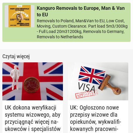
Kanguro Removals to Europe, Man & Van
to EU
Removals to Poland, Man&Van to EU, Low Cost,
Moving, Custom Clearance. Part load 5m3/300kg
- Full Load 20m31200kg, Removals to Germany,
Removals to Netherlands
Czytaj więcej
UK dokona we­ry­fi­ka­cji
UK: Ogło­szo­no nowe
systemu wi­zo­we­go, aby
prze­pi­sy wizowe dla
przy­cią­gnąć więcej na­
opie­ku­nów, wy­kwa­li­fi­
ukow­ców i spe­cja­li­stów
ko­wa­nych pra­cow­ni­