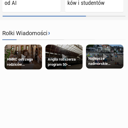
od AI
ków i stu­den­tów
›
Rolki Wiadomości
Najlepsze
HMRC ostrzega
Anglia rozszerza
nadmorskie
rodziców
program 50-
miasteczko blisko
pobierających Child
procentowych
Londynu
Benefit. Mogą być
zniżek kolejowych
zobowiązani do
na 18-latków
zwrotu zasiłku