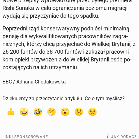
Nowe prze­pi­sy wpro­wa­dzo­ne przez byłego pre­mie­ra
Rishi Sunaka w celu ogra­ni­cze­nia poziomu mi­gra­cji
wydają się przy­czy­niać do tego spadku.
Po­przed­ni rząd kon­ser­wa­tyw­ny pod­niósł mi­ni­mal­ną
pensję dla wy­kwa­li­fi­ko­wa­nych pra­cow­ni­ków za­gra­
nicz­nych, którzy chcą przy­je­chać do Wiel­kiej Bry­ta­nii, z
26 200 funtów do 38 700 funtów i zakazał pra­cow­ni­
kom opieki przy­wo­że­nia do Wiel­kiej Bry­ta­nii osób po­
zo­sta­ją­cych na ich utrzy­ma­niu.
BBC / Adriana Chodakowska
Dziękujemy za przeczytanie artykułu. Co o tym myślisz?
LINKI SPONSOROWANE
JAK DODAĆ?