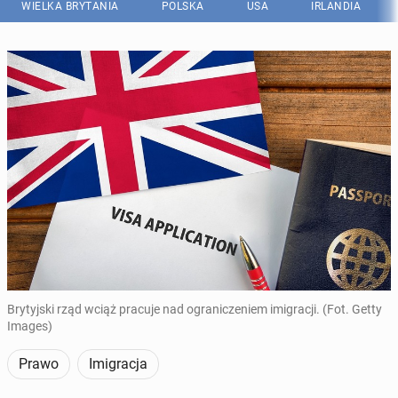
WIELKA BRYTANIA
POLSKA
USA
IRLANDIA
Brytyjski rząd wciąż pracuje nad ograniczeniem imigracji. (Fot. Getty
Images)
Prawo
Imigracja