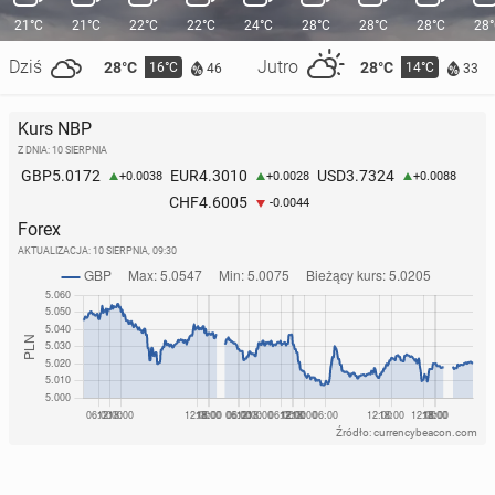
21°C
21°C
22°C
22°C
24°C
28°C
28°C
28°C
28
Dziś
Jutro
28°C
28°C
16°C
14°C
46
33
Kurs NBP
Z DNIA: 10 SIERPNIA
5.0172
4.3010
3.7324
GBP
EUR
USD
+0.0038
+0.0028
+0.0088
4.6005
CHF
-0.0044
Forex
AKTUALIZACJA:
10 SIERPNIA, 09:30
Źródło: currencybeacon.com