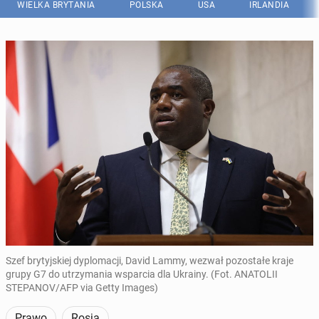
WIELKA BRYTANIA
POLSKA
USA
IRLANDIA
Szef brytyjskiej dyplomacji, David Lammy, wezwał pozostałe kraje
grupy G7 do utrzymania wsparcia dla Ukrainy. (Fot. ANATOLII
STEPANOV/AFP via Getty Images)
Prawo
Rosja