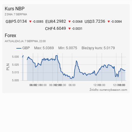
Kurs NBP
Z DNIA: 7 SIERPNIA
5.0134
4.2982
3.7236
GBP
EUR
USD
-0.0085
-0.0068
-0.0084
4.6049
CHF
-0.0031
Forex
AKTUALIZACJA:
7 SIERPNIA, 22:00
Źródło: currencybeacon.com