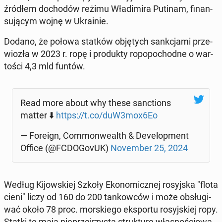
źródłem do­cho­dów reżimu Wła­di­mi­ra Putinam, fi­nan­
su­ją­cym wojnę w Ukra­inie.
Dodano, że połowa statków ob­ję­tych sank­cja­mi prze­
wio­zła w 2023 r. ropę i pro­duk­ty ro­po­po­chod­ne o war­
to­ści 4,3 mld funtów.
Read more about why these sanc­tions
matter ⬇️
https://t.co/duW3mox6Eo
— Foreign, Com­mon­we­alth & De­ve­lop­ment
Office (@FCDO­Go­vUK)
No­vem­ber 25, 2024
Według Ki­jow­skiej Szkoły Eko­no­micz­nej ro­syj­ska "flota
cieni" liczy od 160 do 200 tan­kow­ców i może ob­słu­gi­
wać około 78 proc. mor­skie­go eks­por­tu ro­syj­skiej ropy.
Statki te mają nie­przej­rzy­stą struk­tu­rę wła­sno­ścio­wą,