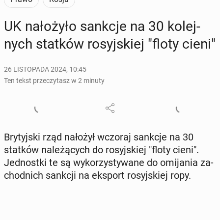
UK na­ło­ży­ło sankcje na 30 ko­lej­
nych statków ro­syj­skiej "floty cieni"
26 LISTOPADA 2024, 10:45
Ten tekst przeczytasz w 2 minuty
Bry­tyj­ski rząd nałożył wczoraj sankcje na 30
statków na­le­żą­cych do ro­syj­skiej "floty cieni".
Jed­nost­ki te są wy­ko­rzy­sty­wa­ne do omi­ja­nia za­
chod­nich sankcji na eksport ro­syj­skiej ropy.