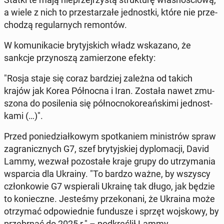
a wiele z nich to prze­sta­rza­łe jed­nost­ki, które nie prze­
cho­dzą re­gu­lar­nych re­mon­tów.
W ko­mu­ni­ka­cie bry­tyj­skich władz wska­za­no, że
sankcje przy­no­szą za­mie­rzo­ne efekty:
"Rosja staje się coraz bar­dziej zależna od takich
krajów jak Korea Pół­noc­na i Iran. Została nawet zmu­
szo­na do po­si­le­nia się pół­noc­no­ko­re­ań­ski­mi jed­nost­
ka­mi (…)".
Przed po­nie­dział­ko­wym spo­tka­niem mi­ni­strów spraw
za­gra­nicz­nych G7, szef bry­tyj­skiej dy­plo­ma­cji, David
Lammy, wezwał po­zo­sta­łe kraje grupy do utrzy­ma­nia
wspar­cia dla Ukrainy. "To bardzo ważne, by wszyscy
człon­ko­wie G7 wspie­ra­li Ukrainę tak długo, jak będzie
to ko­niecz­ne. Je­ste­śmy prze­ko­na­ni, że Ukraina może
otrzy­mać od­po­wied­nie fun­du­sze i sprzęt woj­sko­wy, by
prze­brnąć do 2025 r." – pod­kre­ślił Lammy.