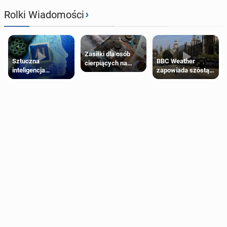
›
Rolki Wiadomości
Zasiłki dla osób
Sztuczna
BBC Weather
cierpiących na
inteligencja
zapowiada szóstą
schorzenia
próbowała oszukać
falę upałów w
psychiczne
człowieka
Londynie