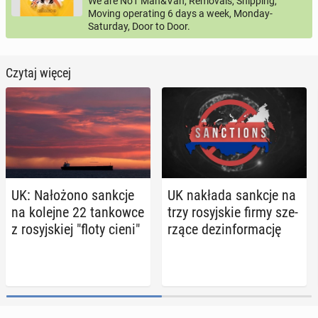
We are No1 Man&Van, Removals, Shipping,
Moving operating 6 days a week, Monday-
Saturday, Door to Door.
Czytaj więcej
UK: Na­ło­żo­no sankcje
UK nakłada sankcje na
na kolejne 22 tan­kow­ce
trzy ro­syj­skie firmy sze­
z ro­syj­skiej "floty cieni"
rzą­ce dez­in­for­ma­cję