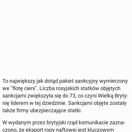
To naj­więk­szy jak dotąd pakiet sank­cyj­ny wy­mie­rzo­ny
we "flotę cieni". Liczba ro­syj­skich statków ob­ję­tych
sank­cja­mi zwięk­szy­ła się do 73, co czyni Wielką Bry­ty­
nię liderem w tej dzie­dzi­nie. Sank­cja­mi objęte zostały
także firmy ubez­pie­cza­ją­ce statki.
W wydanym przez bry­tyj­ski rząd ko­mu­ni­ka­cie za­zna­
czo­no, że eksport ropy naf­to­wej jest klu­czo­wym