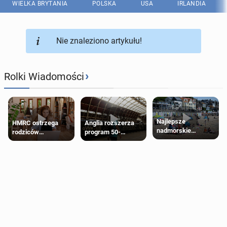
WIELKA BRYTANIA
POLSKA
USA
IRLANDIA
Nie znaleziono artykułu!
›
Rolki Wiadomości
Najlepsze
HMRC ostrzega
Anglia rozszerza
nadmorskie
rodziców
program 50-
miasteczko blisko
pobierających Child
procentowych
Londynu
Benefit. Mogą być
zniżek kolejowych
zobowiązani do
na 18-latków
zwrotu zasiłku