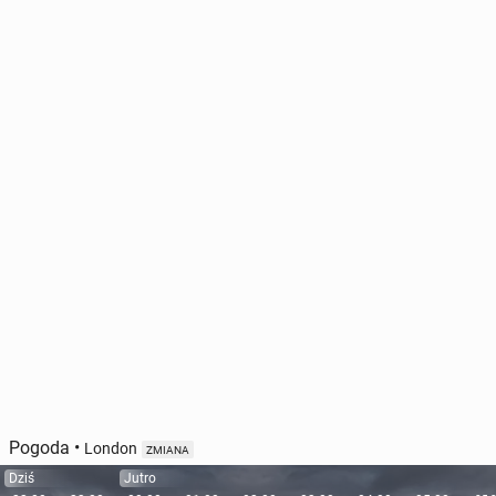
Pogoda
•
London
ZMIANA
Dziś
Jutro