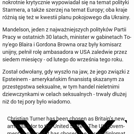
no­krot­nie kry­tycz­nie wy­po­wia­dał się na temat po­li­ty­ki
Star­me­ra, a także szerzej na temat Europy; oba kraje
różnią się też w kwestii planu po­ko­jo­we­go dla Ukrainy.
Man­del­son, jeden z naj­waż­niej­szych po­li­ty­ków Partii
Pracy w ostat­nich 30 latach, mi­ni­ster w ga­bi­ne­tach To­
ny­'e­go Blaira i Gordona Browna oraz były ko­mi­sarz
unijny, pełnił rolę am­ba­sa­do­ra w USA za­le­d­wie przez
siedem mie­się­cy - od lutego do wrze­śnia tego roku.
Został od­wo­ła­ny, gdy wyszło na jaw, że jego związki z
Ep­ste­inem - ame­ry­kań­skim fi­nan­si­stą ska­za­nym za
prze­stęp­stwa sek­su­al­ne, w tym handel nie­let­ni­mi
dziew­czyn­ka­mi w celach sek­su­al­nych - trwały dłużej
niż do tej pory było wiadomo.
Chri­stian Turner has been chosen as Britain’s new
am­bas­sa­dor to the United States. The UK go­vern­
ment con­fir­med it has chosen the career di­plo­mat