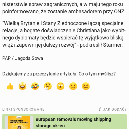
ni­ster­stwie spraw za­gra­nicz­nych, a w maju tego roku
po­in­for­mo­wa­no, że zo­sta­nie am­ba­sa­do­rem przy ONZ.
"Wielką Bry­ta­nię i Stany Zjed­no­czo­ne łączą spe­cjal­ne
relacje, a bogate do­świad­cze­nie Chri­stia­na jako wy­bit­
ne­go dy­plo­ma­ty będzie wspie­rać tę wy­jąt­ko­wo bliską
więź i zapewni jej dalszy rozwój" - pod­kre­ślił Starmer.
PAP / Jagoda Sowa
Dziękujemy za przeczytanie artykułu. Co o tym myślisz?
LINKI SPONSOROWANE
JAK DODAĆ?
european removals moving shipping
storage uk-eu