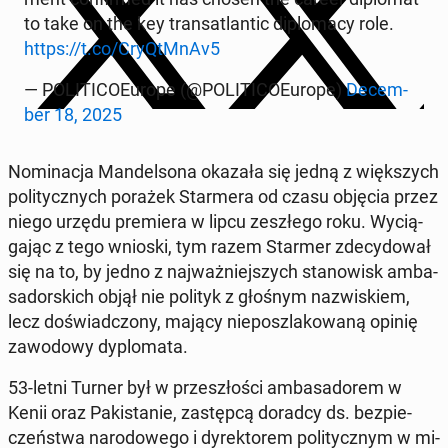
to take on the key trans­atlan­tic di­plo­ma­cy role.
https://t.co/Cry­QtM­nAv5
— PO­LI­TI­CO­Eu­ro­pe (@PO­LI­TI­CO­Eu­ro­pe)
De­cem­
ber 18, 2025
No­mi­na­cja Man­del­so­na okazała się jedną z więk­szych
po­li­tycz­nych porażek Star­me­ra od czasu objęcia przez
niego urzędu pre­mie­ra w lipcu ze­szłe­go roku. Wy­cią­
ga­jąc z tego wnioski, tym razem Starmer zde­cy­do­wał
się na to, by jedno z naj­waż­niej­szych sta­no­wisk am­ba­
sa­dor­skich objął nie polityk z głośnym na­zwi­skiem,
lecz do­świad­czo­ny, mający nie­po­szla­ko­wa­ną opinię
za­wo­do­wy dy­plo­ma­ta.
53-letni Turner był w prze­szło­ści am­ba­sa­do­rem w
Kenii oraz Pa­ki­sta­nie, za­stęp­cą doradcy ds. bez­pie­
czeń­stwa na­ro­do­we­go i dy­rek­to­rem po­li­tycz­nym w mi­