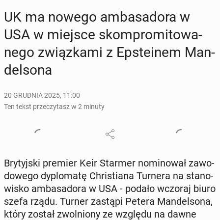
UK ma nowego am­ba­sa­do­ra w
USA w miejsce skom­pro­mi­to­wa­
ne­go związ­ka­mi z Ep­ste­inem Man­
del­so­na
20 GRUDNIA 2025, 11:00
Ten tekst przeczytasz w 2 minuty
Bry­tyj­ski premier Keir Starmer no­mi­no­wał za­wo­
do­we­go dy­plo­ma­tę Chri­stia­na Turnera na sta­no­
wi­sko am­ba­sa­do­ra w USA - podało wczoraj biuro
szefa rządu. Turner zastąpi Petera Man­del­so­na,
który został zwol­nio­ny ze względu na dawne