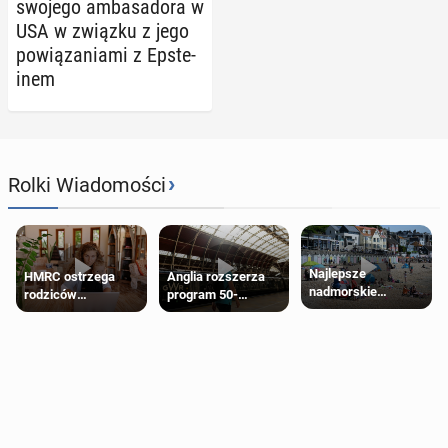
swojego am­ba­sa­do­ra w
USA w związku z jego
po­wią­za­nia­mi z Ep­ste­
inem
›
Rolki Wiadomości
Najlepsze
HMRC ostrzega
Anglia rozszerza
nadmorskie
rodziców
program 50-
miasteczko blisko
pobierających Child
procentowych
Londynu
Benefit. Mogą być
zniżek kolejowych
zobowiązani do
na 18-latków
zwrotu zasiłku