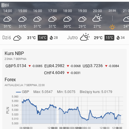
Dziś
14:00
15:00
16:00
17:00
18:00
19:00
20:00
20:36
21:
31°C
31°C
31°C
31°C
30°C
29°C
27°C
24
Dziś
Jutro
31°C
29°C
14°C
15°C
28
34
Kurs NBP
Z DNIA: 7 SIERPNIA
5.0134
4.2982
3.7236
GBP
EUR
USD
-0.0085
-0.0068
-0.0084
4.6049
CHF
-0.0031
Forex
AKTUALIZACJA:
7 SIERPNIA, 22:00