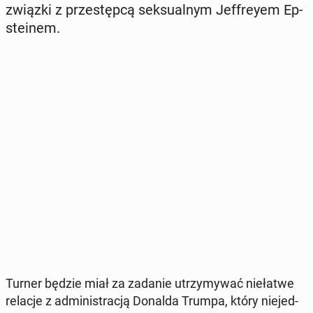
związki z prze­stęp­cą sek­su­al­nym Jef­frey­em Ep­
ste­inem.
Turner będzie miał za zadanie utrzy­my­wać nie­ła­twe
relacje z ad­mi­ni­stra­cją Donalda Trumpa, który nie­jed­