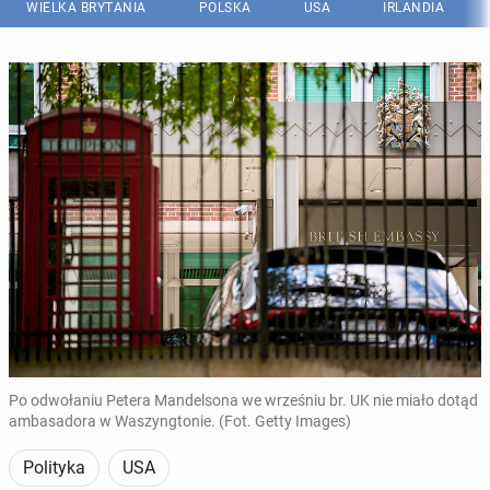
WIELKA BRYTANIA
POLSKA
USA
IRLANDIA
Po odwołaniu Petera Mandelsona we wrześniu br. UK nie miało dotąd
ambasadora w Waszyngtonie. (Fot. Getty Images)
Polityka
USA