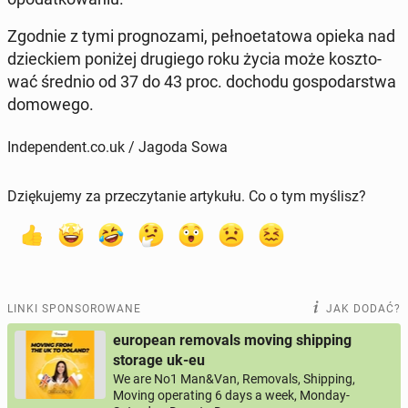
Zgodnie z tymi pro­gno­za­mi, peł­no­eta­to­wa opieka nad
dziec­kiem poniżej dru­gie­go roku życia może kosz­to­
wać średnio od 37 do 43 proc. dochodu go­spo­dar­stwa
do­mo­we­go.
Independent.co.uk / Jagoda Sowa
Dziękujemy za przeczytanie artykułu. Co o tym myślisz?
LINKI SPONSOROWANE
JAK DODAĆ?
european removals moving shipping
storage uk-eu
We are No1 Man&Van, Removals, Shipping,
Moving operating 6 days a week, Monday-