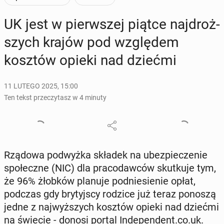
UK jest w pierw­szej piątce naj­droż­
szych krajów pod wzglę­dem
kosztów opieki nad dziećmi
11 LUTEGO 2025, 15:00
Ten tekst przeczytasz w 4 minuty
Rządowa pod­wyż­ka składek na ubez­pie­cze­nie
spo­łecz­ne (NIC) dla pra­co­daw­ców skut­ku­je tym,
że 96% żłobków planuje pod­nie­sie­nie opłat,
podczas gdy bry­tyj­scy rodzice już teraz ponoszą
jedne z naj­wyż­szych kosztów opieki nad dziećmi
na świecie - donosi portal In­de­pen­dent.co.uk.