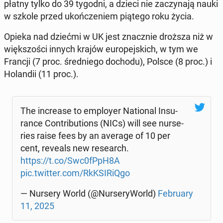
płatny tylko do 39 tygodni, a dzieci nie za­czy­na­ją nauki
w szkole przed ukoń­cze­niem piątego roku życia.
Opieka nad dziećmi w UK jest znacz­nie droższa niż w
więk­szo­ści innych krajów eu­ro­pej­skich, w tym we
Francji (7 proc. śred­nie­go dochodu), Polsce (8 proc.) i
Ho­lan­dii (11 proc.).
The in­cre­ase to em­ploy­er Na­tio­nal In­su­
ran­ce Con­tri­bu­tions (NICs) will see nur­se­
ries raise fees by an average of 10 per
cent, reveals new re­se­arch.
https://t.co/Swc0fPpH8A
pic.twitter.com/RkK­SI­Ri­Qgo
— Nursery World (@Nur­se­ry­World)
Fe­bru­ary
11, 2025