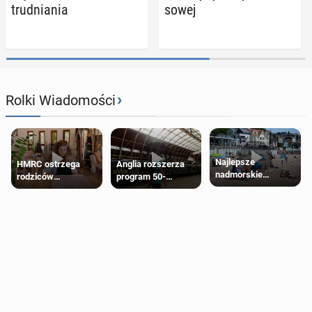
trud­nia­nia
so­wej
›
Rolki Wiadomości
Najlepsze
HMRC ostrzega
Anglia rozszerza
nadmorskie
rodziców
program 50-
miasteczko blisko
pobierających Child
procentowych
Londynu
Benefit. Mogą być
zniżek kolejowych
zobowiązani do
na 18-latków
zwrotu zasiłku