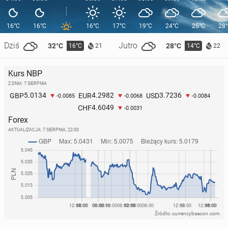
16°C
16°C
16°C
17°C
19°C
24°C
25°C
28
Dziś
Jutro
32°C
28°C
16°C
14°C
21
22
Kurs NBP
Z DNIA: 7 SIERPNIA
5.0134
4.2982
3.7236
GBP
EUR
USD
-0.0085
-0.0068
-0.0084
4.6049
CHF
-0.0031
Forex
AKTUALIZACJA:
7 SIERPNIA, 22:00
Źródło: currencybeacon.com