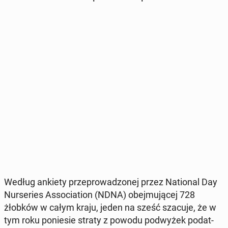
Według ankiety prze­pro­wa­dzo­nej przez Na­tio­nal Day
Nur­se­ries As­so­cia­tion (NDNA) obej­mu­ją­cej 728
żłobków w całym kraju, jeden na sześć szacuje, że w
tym roku po­nie­sie straty z powodu pod­wy­żek po­dat­