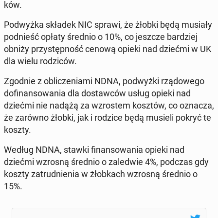
ków.
Pod­wyż­ka składek NIC sprawi, że żłobki będą musiały
pod­nieść opłaty średnio o 10%, co jeszcze bar­dziej
obniży przy­stęp­ność cenową opieki nad dziećmi w UK
dla wielu ro­dzi­ców.
Zgodnie z ob­li­cze­nia­mi NDNA, pod­wyż­ki rzą­do­we­go
do­fi­nan­so­wa­nia dla do­staw­ców usług opieki nad
dziećmi nie nadążą za wzro­stem kosztów, co oznacza,
że zarówno żłobki, jak i rodzice będą musieli pokryć te
koszty.
Według NDNA, stawki fi­nan­so­wa­nia opieki nad
dziećmi wzrosną średnio o za­le­d­wie 4%, podczas gdy
koszty za­trud­nie­nia w żłob­kach wzrosną średnio o
15%.