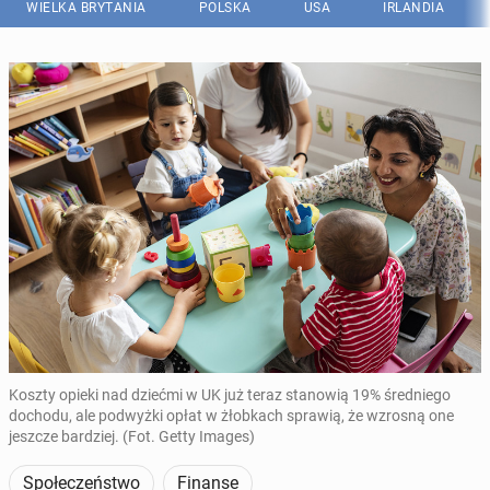
WIELKA BRYTANIA
POLSKA
USA
IRLANDIA
Koszty opieki nad dziećmi w UK już teraz stanowią 19% średniego
dochodu, ale podwyżki opłat w żłobkach sprawią, że wzrosną one
jeszcze bardziej. (Fot. Getty Images)
Społeczeństwo
Finanse