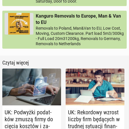
Saturday, Door to Door.
Kanguro Removals to Europe, Man & Van
to EU
Removals to Poland, Man&Van to EU, Low Cost,
Moving, Custom Clearance. Part load 5m3/300kg
- Full Load 20m31200kg, Removals to Germany,
Removals to Netherlands
Czytaj więcej
UK: Pod­wyż­ki po­dat­
UK: Re­kor­do­wy wzrost
ków zmuszą firmy do
liczby firm bę­dą­cych w
cięcia kosztów i za­
trudnej sy­tu­acji fi­nan­