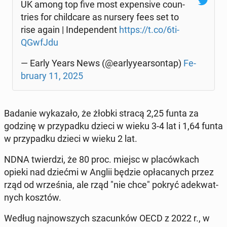
UK among top five most expen­si­ve co­un­
tries for child­ca­re as nursery fees set to
rise again | In­de­pen­dent
https://t.co/6ti­
QGw­fJ­du
— Early Years News (@ear­ly­y­ear­son­tap)
Fe­
bru­ary 11, 2025
Badanie wy­ka­za­ło, że żłobki stracą 2,25 funta za
godzinę w przy­pad­ku dzieci w wieku 3-4 lat i 1,64 funta
w przy­pad­ku dzieci w wieku 2 lat.
NDNA twier­dzi, że 80 proc. miejsc w pla­ców­kach
opieki nad dziećmi w Anglii będzie opła­ca­nych przez
rząd od wrze­śnia, ale rząd "nie chce" pokryć ade­kwat­
nych kosztów.
Według naj­now­szych sza­cun­ków OECD z 2022 r., w