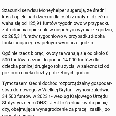
Sza­cun­ki serwisu Mo­ney­hel­per su­ge­ru­ją, że średni
koszt opieki nad dziećmi dla osób z małymi dziećmi
waha się od 125,91 funtów ty­go­dnio­wo w przy­pad­ku
za­trud­nie­nia opie­kun­ki w nie­peł­nym wy­mia­rze godzin,
do 285,31 funtów ty­go­dnio­wo w przy­pad­ku żłobka
funk­cjo­nu­ją­ce­go w pełnym wy­mia­rze godzin.
Ogólnie rzecz biorąc, kwoty te wahają się od około 6
500 funtów rocznie do ponad 14 000 funtów dla
dziecka poniżej dru­gie­go roku życia, w za­leż­no­ści od
poziomu opieki i liczby po­trzeb­nych godzin.
Tym­cza­sem średni dochód roz­po­rzą­dzal­ny go­spo­dar­
stwa do­mo­we­go w Wiel­kiej Bry­ta­nii wynosi za­le­d­wie
34 500 funtów w 2023 r - według Kra­jo­we­go Urzędu
Sta­ty­stycz­ne­go (ONS). Jest to średnia kwota pie­nię­
dzy, obej­mu­ją­ca wy­na­gro­dze­nie za pracę i zasiłki, po
opo­dat­ko­wa­niu.