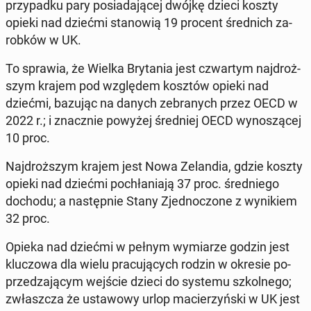
przy­pad­ku pary po­sia­da­ją­cej dwójkę dzieci koszty
opieki nad dziećmi sta­no­wią 19 procent śred­nich za­
rob­ków w UK.
To sprawia, że Wielka Bry­ta­nia jest czwar­tym naj­droż­
szym krajem pod wzglę­dem kosztów opieki nad
dziećmi, bazując na danych ze­bra­nych przez OECD w
2022 r.; i znacz­nie powyżej śred­niej OECD wy­no­szą­cej
10 proc.
Naj­droż­szym krajem jest Nowa Ze­lan­dia, gdzie koszty
opieki nad dziećmi po­chła­nia­ją 37 proc. śred­nie­go
dochodu; a na­stęp­nie Stany Zjed­no­czo­ne z wy­ni­kiem
32 proc.
Opieka nad dziećmi w pełnym wy­mia­rze godzin jest
klu­czo­wa dla wielu pra­cu­ją­cych rodzin w okresie po­
prze­dza­ją­cym wejście dzieci do systemu szkol­ne­go;
zwłasz­cza że usta­wo­wy urlop ma­cie­rzyń­ski w UK jest