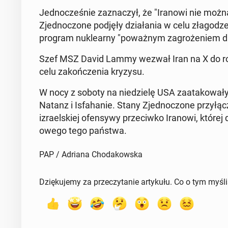
Jed­nocześnie za­z­naczył, że "Iranowi nie możn
Zjed­noc­zone podjęły dzi­ała­nia w celu złagodze
program nuk­learny "poważnym za­groże­niem dl
Szef MSZ David Lammy wezwał Iran na X do rozw
celu za­kończenia kryzysu.
W nocy z soboty na niedzielę USA za­atakowały 
Natanz i Is­fa­hanie. Stany Zjed­noc­zone przy
izrael­skiej ofen­sy­wy prze­ci­wko Iranowi, któr
owego tego państwa.
PAP / Adriana Chodakowska
Dziękujemy za przeczytanie artykułu. Co o tym myśl