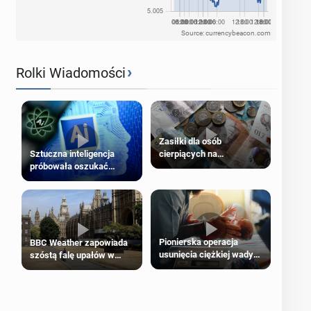
Source: currencybeacon.com
›
Rolki Wiadomości
Zasiłki dla osób
cierpiących na
Sztuczna inteligencja
schorzenia psychiczne
próbowała oszukać
człowieka
Pionierska operacja
BBC Weather zapowiada
usunięcia ciężkiej wady
szóstą falę upałów w
wrodzonej płodu w łonie
Londynie
matki