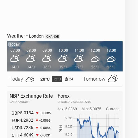
Weather
•
London
CHANGE
Today
07:00
08:00
09:00
10:00
11:00
12:00
13:00
14:00
14°C
14°C
16°C
19°C
22°C
26°C
26°C
28°C
Today
Tomorrow
28°C
32°C
12°C
1
24
NBP Exchange Rate
Forex
DATE: 7 AUGUST
UPDATED:
7 AUGUST, 22:00
5.0134
GBP
-0.0085
4.2982
EUR
-0.0068
3.7236
USD
-0.0084
4.6049
CHF
-0.0031