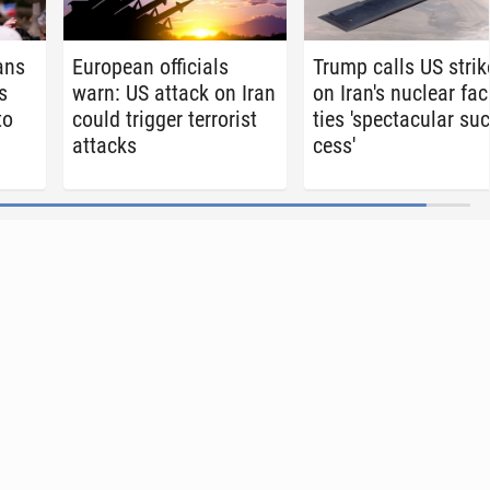
ans
Eu­ro­pean of­fi­cials
Trump calls US strik
s
warn: US attack on Iran
on Iran's nuclear fa­cil
to
could trigger ter­ror­ist
ties 'spec­tac­u­lar suc
attacks
cess'