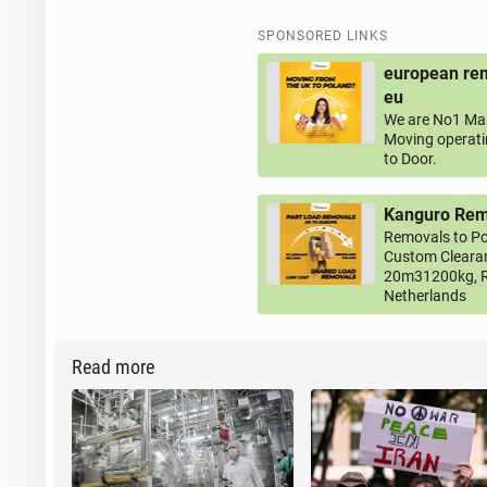
SPONSORED LINKS
european rem
eu
We are No1 Man
Moving operati
to Door.
Kanguro Remo
Removals to Po
Custom Clearan
20m31200kg, R
Netherlands
Read more