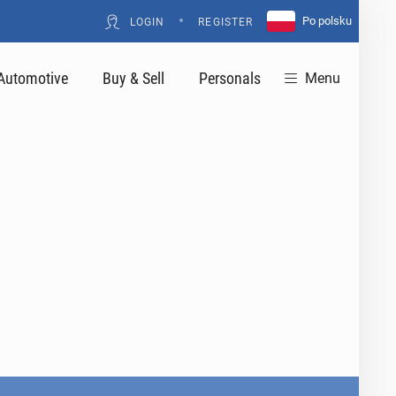
•
Po polsku
LOGIN
REGISTER
Automotive
Buy & Sell
Personals
Menu