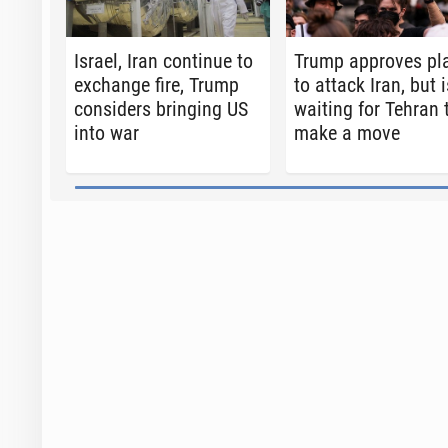
Israel, Iran con­tin­ue to
Trump ap­proves pl
ex­change fire, Trump
to attack Iran, but i
con­sid­ers bring­ing US
waiting for Tehran 
into war
make a move