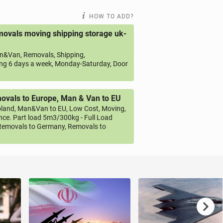
HOW TO ADD?
ovals moving shipping storage uk-
&Van, Removals, Shipping,
ng 6 days a week, Monday-Saturday, Door
vals to Europe, Man & Van to EU
land, Man&Van to EU, Low Cost, Moving,
ce. Part load 5m3/300kg - Full Load
emovals to Germany, Removals to