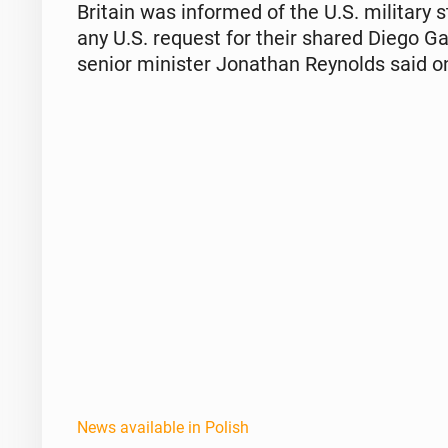
Britain was in­formed of the U.S. mil­i­tary
any U.S. request for their shared Diego Ga
senior min­is­ter Jonathan Reynolds said o
News available in Polish