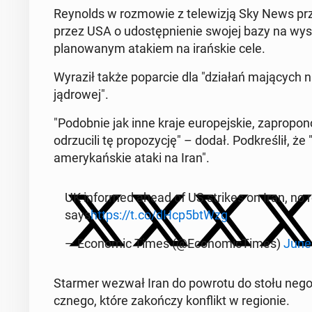
Reynolds w roz­mowie z telewiz­ją Sky News prze
przez USA o udostęp­nie­nie swojej bazy na wys
planowanym atakiem na irańskie cele.
Wyraził także popar­cie dla "działań ma­ją­cych n
jądrowej".
"Podob­nie jak inne kraje eu­rope­jskie, za­pro­p
odrzu­cili tę propozy­cję" – dodał. Pod­kreślił, ż
amerykańskie ataki na Iran".
UK in­formed ahead of US strikes on Iran, no re
says
https://t.co/dHcp5btWzg
— Eco­nom­ic Times (@Eco­nom­ic­Times)
June
Starmer wezwał Iran do powrotu do stołu ne­goc­j
cznego, które za­kończy kon­flikt w re­gion­ie.