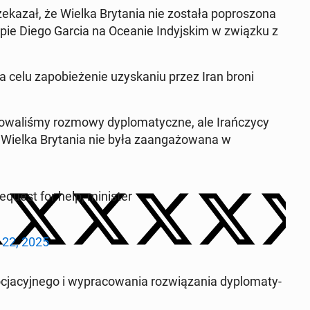
kazał, że Wielka Bry­ta­nia nie została popros­zona
pie Diego Garcia na Oceanie In­dyjskim w związku z
a celu za­po­bieże­nie uzyska­niu przez Iran broni
onowal­iśmy rozmowy dy­plo­maty­czne, ale Irańczy­cy
e "Wielka Bry­ta­nia nie była zaan­gażowana w
quest for help, min­is­ter
 22, 2025
a­cyjnego i wypra­cow­a­nia rozwiąza­nia dy­plo­maty­