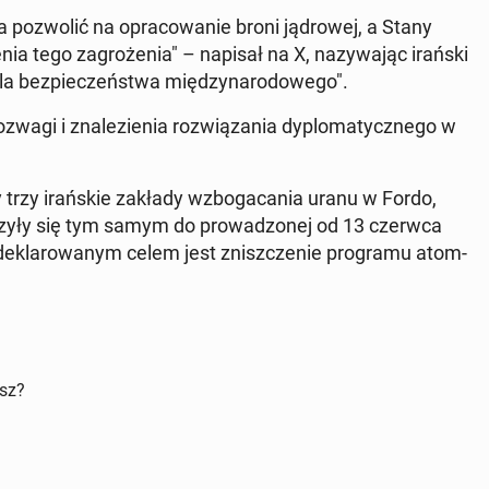
a poz­wolić na opra­cow­anie broni jądrowej, a Stany
nia tego za­groże­nia" – napisał na X, nazy­wa­jąc irański
a bez­pieczeńst­wa między­nar­o­dowego".
agi i znalezienia rozwiąza­nia dy­plo­maty­cznego w
trzy irańskie zakłady wzbo­ga­ca­nia uranu w Fordo,
łączyły się tym samym do prowad­zonej od 13 czerwca
ej deklarowanym celem jest zniszcze­nie pro­gra­mu ato­m­
isz?