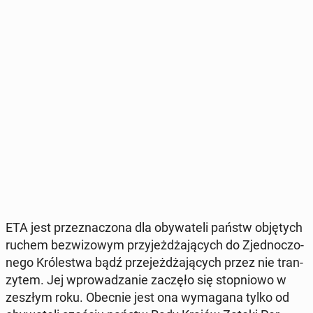
ETA jest prze­zna­czo­na dla oby­wa­te­li państw ob­ję­tych
ruchem bez­wi­zo­wym przy­jeż­dża­ją­cych do Zjed­no­czo­
ne­go Kró­le­stwa bądź prze­jeż­dża­ją­cych przez nie tran­
zy­tem. Jej wpro­wa­dza­nie zaczęło się stop­nio­wo w
zeszłym roku. Obecnie jest ona wy­ma­ga­na tylko od