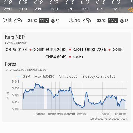
22°C
21°C
20°C
19°C
17°C
15°C
15°C
15°C
Dziś
Jutro
28°C
32°C
11°C
15°C
36
18
Kurs NBP
Z DNIA: 7 SIERPNIA
5.0134
4.2982
3.7236
GBP
EUR
USD
-0.0085
-0.0068
-0.0084
4.6049
CHF
-0.0031
Forex
AKTUALIZACJA:
7 SIERPNIA, 22:00
Źródło: currencybeacon.com