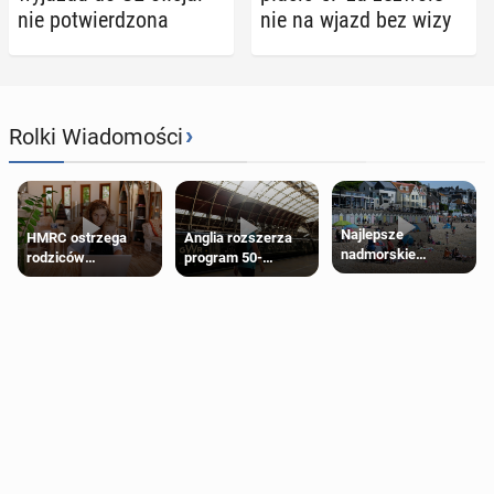
nie po­twier­dzo­na
nie na wjazd bez wizy
›
Rolki Wiadomości
Najlepsze
HMRC ostrzega
Anglia rozszerza
nadmorskie
rodziców
program 50-
miasteczko blisko
pobierających Child
procentowych
Londynu
Benefit. Mogą być
zniżek kolejowych
zobowiązani do
na 18-latków
zwrotu zasiłku