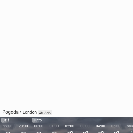
Pogoda
•
London
ZMIANA
Dziś
Jutro
22:00
23:00
00:00
01:00
02:00
03:00
04:00
05:00
05: