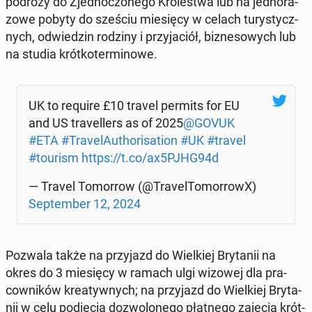
podróży do Zjed­no­czo­ne­go Kró­le­stwa lub na jed­no­ra­
zo­we pobyty do sześciu mie­się­cy w celach tu­ry­stycz­
nych, od­wie­dzin rodziny i przy­ja­ciół, biz­ne­so­wych lub
na studia krót­ko­ter­mi­no­we.
UK to require £10 travel permits for EU
and US tra­vel­lers as of 2025
@GOVUK
#ETA
#Tra­ve­lAu­tho­ri­sa­tion
#UK
#travel
#tourism
https://t.co/ax5PJHG94d
— Travel To­mor­row (@Tra­vel­To­mor­rowX)
Sep­tem­ber 12, 2024
Pozwala także na przy­jazd do Wiel­kiej Bry­ta­nii na
okres do 3 mie­się­cy w ramach ulgi wizowej dla pra­
cow­ni­ków kre­atyw­nych; na przy­jazd do Wiel­kiej Bry­ta­
nii w celu pod­ję­cia do­zwo­lo­ne­go płat­ne­go zajęcia krót­