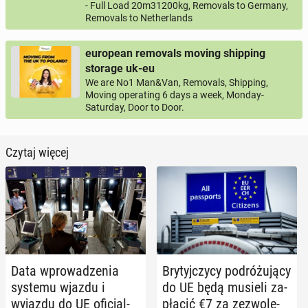
- Full Load 20m31200kg, Removals to Germany,
Removals to Netherlands
european removals moving shipping
storage uk-eu
We are No1 Man&Van, Removals, Shipping,
Moving operating 6 days a week, Monday-
Saturday, Door to Door.
Czytaj więcej
Data wpro­wa­dze­nia
Bry­tyj­czy­cy po­dró­żu­ją­cy
systemu wjazdu i
do UE będą musieli za­
wyjazdu do UE ofi­cjal­
pła­cić €7 za ze­zwo­le­