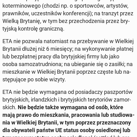
ko­ter­mi­no­we­go (chodzi np. o spor­tow­ców, ar­ty­stów,
praw­ni­ków, uczest­ni­ków kon­fe­ren­cji); na tranzyt przez
Wielką Bry­ta­nię, w tym bez prze­cho­dze­nia przez bry­
tyj­ską kon­tro­lę gra­nicz­ną.
ETA nie pozwala na­to­miast na prze­by­wa­nie w Wiel­kiej
Bry­ta­nii dłużej niż 6 mie­się­cy; na wy­ko­ny­wa­nie płatnej
lub bez­płat­nej pracy dla bry­tyj­skiej firmy lub jako
osoba sa­mo­za­trud­nio­na; na ubie­ga­nie się o zasiłki; na
miesz­ka­nie w Wiel­kiej Bry­ta­nii poprzez częste lub na­
stę­pu­ją­ce po sobie wizyty.
ETA nie będzie wy­ma­ga­na od po­sia­da­czy pasz­por­tów
bry­tyj­skich, ir­landz­kich i bry­tyj­skich te­ry­to­riów za­mor­
skich.
Nie będzie także wy­ma­ga­na od osób, które
mają prawo do miesz­ka­nia, pra­co­wa­nia lub stu­dio­wa­
nia w Wiel­kiej Bry­ta­nii, w tym poprzez prze­zna­czo­ny
dla oby­wa­te­li państw UE status osoby osie­dlo­nej lub