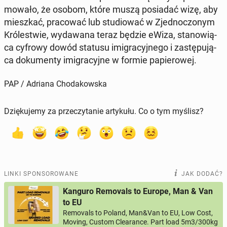
mo­wa­ło, że osobom, które muszą po­sia­dać wizę, aby
miesz­kać, pra­co­wać lub stu­dio­wać w Zjed­no­czo­nym
Kró­le­stwie, wy­da­wa­na teraz będzie eWiza, sta­no­wią­
ca cyfrowy dowód statusu imi­gra­cyj­ne­go i za­stę­pu­ją­
ca do­ku­men­ty imi­gra­cyj­ne w formie pa­pie­ro­wej.
PAP / Adriana Chodakowska
Dziękujemy za przeczytanie artykułu. Co o tym myślisz?
LINKI SPONSOROWANE
JAK DODAĆ?
Kanguro Removals to Europe, Man & Van
to EU
Removals to Poland, Man&Van to EU, Low Cost,
Moving, Custom Clearance. Part load 5m3/300kg