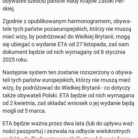
oby­wa­te­li sześciu państw Rady Krajów Zatoki Per­
skiej.
Zgodnie z opu­bli­ko­wa­nym har­mo­no­gra­mem, oby­wa­
te­le tych państw po­za­eu­ro­pej­skich, którzy nie muszą
mieć wizy, by po­dró­żo­wać do Wiel­kiej Bry­ta­nii, mogą
się ubiegać o wydanie ETA od 27 li­sto­pa­da, zaś sam
do­ku­ment będzie od nich wy­ma­ga­ny od 8 stycz­nia
2025 roku.
Na­stęp­nie system ten zo­sta­nie roz­sze­rzo­ny o oby­wa­
te­li tych państw eu­ro­pej­skich, którzy nie muszą mieć
wizy, by po­dró­żo­wać do Wiel­kiej Bry­ta­nii - co dotyczy
także oby­wa­te­li Polski. ETA będzie od nich wy­ma­ga­na
od 2 kwiet­nia, zaś składać wniosek o jej wydanie będą
mogli od 5 marca.
ETA będzie ważna przez dwa lata (lub do upływu waż­
no­ści pasz­por­tu) i zezwala na odbycie wie­lo­krot­nych