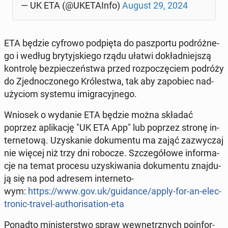
— UK ETA (@UKE­TA­In­fo)
August 29, 2024
ETA będzie cyfrowo pod­pię­ta do pasz­por­tu po­dróż­ne­
go i według bry­tyj­skie­go rządu ułatwi do­kład­niej­szą
kon­tro­lę bez­pie­czeń­stwa przed roz­po­czę­ciem podróży
do Zjed­no­czo­ne­go Kró­le­stwa, tak aby za­po­biec nad­
uży­ciom systemu imi­gra­cyj­ne­go.
Wniosek o wydanie ETA będzie można składać
poprzez apli­ka­cję "UK ETA App" lub poprzez stronę in­
ter­ne­to­wą. Uzy­ska­nie do­ku­men­tu ma zająć za­zwy­czaj
nie więcej niż trzy dni robocze. Szcze­gó­ło­we in­for­ma­
cje na temat procesu uzy­ski­wa­nia do­ku­men­tu znaj­du­
ją się na pod adresem in­ter­ne­to­
wym:
https://www.gov.uk/gu­idan­ce/apply-for-an-elec­
tro­nic-travel-au­tho­ri­sa­tion-eta
Ponadto mi­ni­ster­stwo spraw we­wnętrz­nych po­in­for­