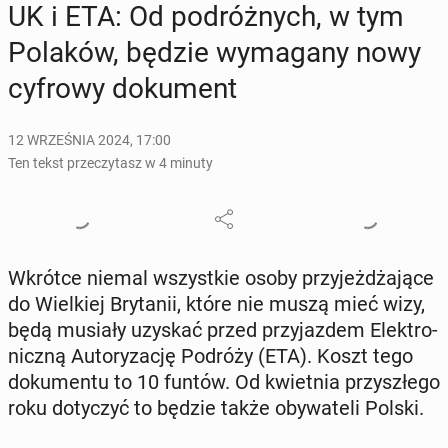
UK i ETA: Od po­dróż­nych, w tym
Polaków, będzie wy­ma­ga­ny nowy
cyfrowy do­ku­ment
12 WRZEŚNIA 2024, 17:00
Ten tekst przeczytasz w 4 minuty
Wkrótce niemal wszyst­kie osoby przy­jeż­dża­ją­ce
do Wiel­kiej Bry­ta­nii, które nie muszą mieć wizy,
będą musiały uzyskać przed przy­jaz­dem Elek­tro­
nicz­ną Au­to­ry­za­cję Podróży (ETA). Koszt tego
do­ku­men­tu to 10 funtów. Od kwiet­nia przy­szłe­go
roku do­ty­czyć to będzie także oby­wa­te­li Polski.