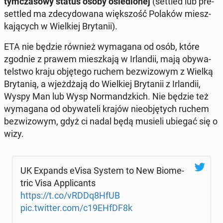
tym­cza­so­wy status osoby osie­dlo­nej
(settled lub pre-
settled ma zde­cy­do­wa­na więk­szość Polaków miesz­
ka­ją­cych w Wiel­kiej Bry­ta­nii).
ETA nie będzie również wy­ma­ga­na od osób, które
zgodnie z prawem miesz­ka­ją w Ir­lan­dii, mają oby­wa­
tel­stwo kraju ob­ję­te­go ruchem bez­wi­zo­wym z Wielką
Bry­ta­nią, a wjeż­dża­ją do Wiel­kiej Bry­ta­nii z Ir­lan­dii,
Wyspy Man lub Wysp Nor­mandz­kich. Nie będzie też
wy­ma­ga­na od oby­wa­te­li krajów nie­ob­ję­tych ruchem
bez­wi­zo­wym, gdyż ci nadal będą musieli ubiegać się o
wizy.
UK Expands eVisa System to New Bio­me­
tric Visa Ap­pli­cants
https://t.co/vRDDq8HfUB
pic.twitter.com/c19EHfDF8k