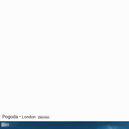
Pogoda
•
London
ZMIANA
Dziś