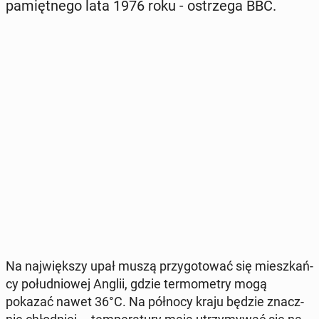
pa­mięt­ne­go lata 1976 roku - ostrze­ga BBC.
Na naj­więk­szy upał muszą przy­go­to­wać się miesz­kań­
cy po­łu­dnio­wej Anglii, gdzie ter­mo­me­try mogą
pokazać nawet 36°C. Na północy kraju będzie znacz­