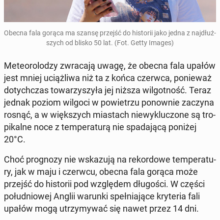
Obecna fala gorąca ma szansę przejść do hi­sto­rii jako jedna z naj­dłuż­
szych od blisko 50 lat. (Fot. Getty Images)
Me­te­oro­lo­dzy zwra­ca­ją uwagę, że obecna fala upałów
jest mniej uciąż­li­wa niż ta z końca czerwca, po­nie­waż
do­tych­czas to­wa­rzy­szy­ła jej niższa wil­got­ność. Teraz
jednak poziom wilgoci w po­wie­trzu po­now­nie zaczyna
rosnąć, a w więk­szych mia­stach nie­wy­klu­czo­ne są tro­
pi­kal­ne noce z tem­pe­ra­tu­rą nie spa­da­ją­cą poniżej
20°C.
Choć pro­gno­zy nie wska­zu­ją na re­kor­do­we tem­pe­ra­tu­
ry, jak w maju i czerwcu, obecna fala gorąca może
przejść do hi­sto­rii pod wzglę­dem dłu­go­ści. W części
po­łu­dnio­wej Anglii warunki speł­nia­ją­ce kry­te­ria fali
upałów mogą utrzy­my­wać się nawet przez 14 dni.