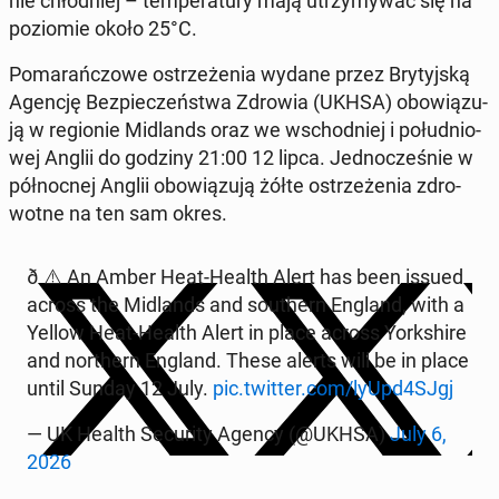
nie chłod­niej – tem­pe­ra­tu­ry mają utrzy­my­wać się na
po­zio­mie około 25°C.
Po­ma­rań­czo­we ostrze­że­nia wydane przez Bry­tyj­ską
Agencję Bez­pie­czeń­stwa Zdrowia (UKHSA) obo­wią­zu­
ją w re­gio­nie Mi­dlands oraz we wschod­niej i po­łu­dnio­
wej Anglii do godziny 21:00 12 lipca. Jed­no­cze­śnie w
pół­noc­nej Anglii obo­wią­zu­ją żółte ostrze­że­nia zdro­
wot­ne na ten sam okres.
ð ⚠️ An Amber Heat-Health Alert has been issued
across the Mi­dlands and so­uthern England, with a
Yellow Heat-Health Alert in place across York­shi­re
and nor­thern England. These alerts will be in place
until Sunday 12 July.
pic.twitter.com/lyUpd4SJgj
— UK Health Se­cu­ri­ty Agency (@UKHSA)
July 6,
2026