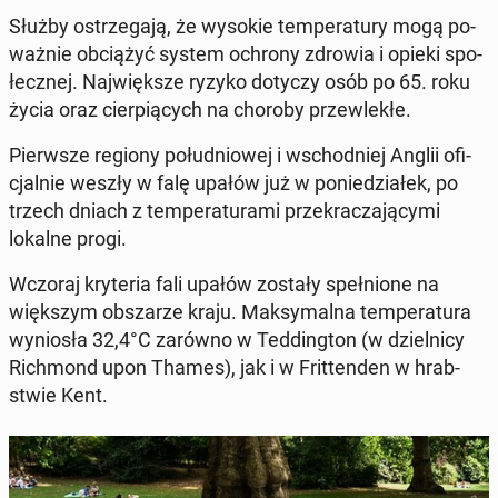
Służby ostrze­ga­ją, że wysokie tem­pe­ra­tu­ry mogą po­
waż­nie ob­cią­żyć system ochrony zdrowia i opieki spo­
łecz­nej. Naj­więk­sze ryzyko dotyczy osób po 65. roku
życia oraz cier­pią­cych na choroby prze­wle­kłe.
Pierw­sze regiony po­łu­dnio­wej i wschod­niej Anglii ofi­
cjal­nie weszły w falę upałów już w po­nie­dzia­łek, po
trzech dniach z tem­pe­ra­tu­ra­mi prze­kra­cza­ją­cy­mi
lokalne progi.
Wczoraj kry­te­ria fali upałów zostały speł­nio­ne na
więk­szym ob­sza­rze kraju. Mak­sy­mal­na tem­pe­ra­tu­ra
wy­nio­sła 32,4°C zarówno w Ted­ding­ton (w dziel­ni­cy
Rich­mond upon Thames), jak i w Frit­ten­den w hrab­
stwie Kent.