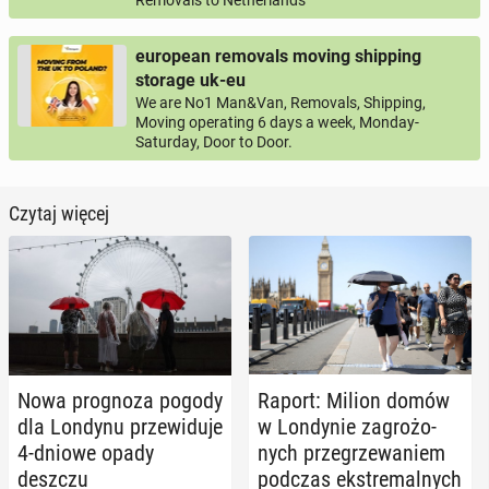
european removals moving shipping
storage uk-eu
We are No1 Man&Van, Removals, Shipping,
Moving operating 6 days a week, Monday-
Saturday, Door to Door.
Czytaj więcej
Nowa pro­gno­za pogody
Raport: Milion domów
dla Londynu prze­wi­du­je
w Lon­dy­nie za­gro­żo­
4-dniowe opady
nych prze­grze­wa­niem
deszczu
podczas eks­tre­mal­nych