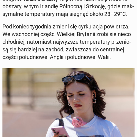
obszary, w tym Ir­lan­dię Pół­noc­ną i Szkocję, gdzie mak­
sy­mal­ne tem­pe­ra­tu­ry mają sięgnąć około 28–29°C.
Pod koniec ty­go­dnia zmieni się cyr­ku­la­cja po­wie­trza.
We wschod­niej części Wiel­kiej Bry­ta­nii zrobi się nieco
chłod­niej, na­to­miast naj­wyż­sze tem­pe­ra­tu­ry prze­nio­
są się bar­dziej na zachód, zwłasz­cza do cen­tral­nej
części po­łu­dnio­wej Anglii i po­łu­dnio­wej Walii.