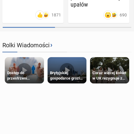
upałów
1871
690
›
Rolki Wiadomości
Dostęp do
Brytyjskiej
Coraz więcej kobiet
przestrzeni
gospodarce grozi
w UK rezygnuje z
przeznaczonych
recesja, jeśli
roli druhny na
dla jednej płci ma
kryzys na Bliskim
ślubie
opierać się
Wschodzie się
wyłącznie na płci
przedłuży
biologicznej