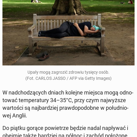
Upały mogą za­gro­zić zdrowiu tysięcy osób.
(Fot. CARLOS JASSO / AFP via Getty Images)
W nad­cho­dzą­cych dniach kolejne miejsca mogą od­no­
to­wać tem­pe­ra­tu­ry 34–35°C, przy czym naj­wyż­sze
war­to­ści są naj­bar­dziej praw­do­po­dob­ne w po­łu­dnio­
wej Anglii.
Do piątku gorące po­wie­trze będzie nadal na­pły­wać i
obejmie także bar­dziej na północ i zachód po­ło­żo­ne