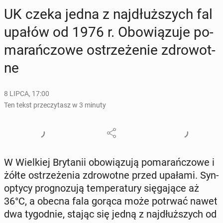
UK czeka jedna z naj­dłuż­szych fal
upałów od 1976 r. Obo­wią­zu­je po­
ma­rań­czo­we ostrze­że­nie zdro­wot­
ne
8 LIPCA, 17:00
Ten tekst przeczytasz w 3 minuty
W Wiel­kiej Bry­ta­nii obo­wią­zu­ją po­ma­rań­czo­we i
żółte ostrze­że­nia zdro­wot­ne przed upałami. Syn­
op­ty­cy pro­gno­zu­ją tem­pe­ra­tu­ry się­ga­ją­ce aż
36°C, a obecna fala gorąca może potrwać nawet
dwa ty­go­dnie, stając się jedną z naj­dłuż­szych od