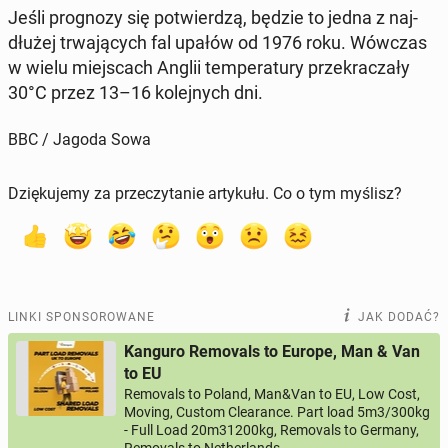
Jeśli pro­gno­zy się po­twier­dzą, będzie to jedna z naj­
dłu­żej trwa­ją­cych fal upałów od 1976 roku. Wówczas
w wielu miej­scach Anglii tem­pe­ra­tu­ry prze­kra­cza­ły
30°C przez 13–16 ko­lej­nych dni.
BBC / Jagoda Sowa
Dziękujemy za przeczytanie artykułu. Co o tym myślisz?
LINKI SPONSOROWANE
JAK DODAĆ?
Kanguro Removals to Europe, Man & Van
to EU
Removals to Poland, Man&Van to EU, Low Cost,
Moving, Custom Clearance. Part load 5m3/300kg
- Full Load 20m31200kg, Removals to Germany,
Removals to Netherlands