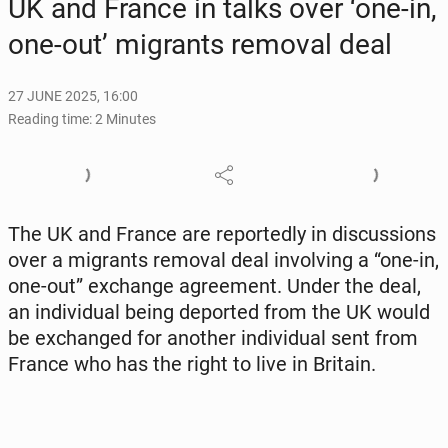
UK and France in talks over ‘one-in,
one-out’ mi­grants removal deal
27 JUNE 2025, 16:00
Reading time: 2 Minutes
The UK and France are re­port­ed­ly in dis­cus­sions
over a mi­grants removal deal in­volv­ing a “one-in,
one-out” ex­change agree­ment. Under the deal,
an in­di­vid­ual being de­port­ed from the UK would
be ex­changed for another in­di­vid­ual sent from
France who has the right to live in Britain.