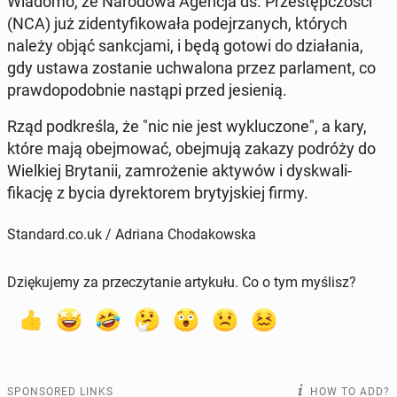
Wiadomo, że Nar­o­dowa Agencja ds. Przestępc­zoś­ci
(NCA) już zi­den­ty­fikowała pode­jrzanych, których
należy objąć sankc­ja­mi, i będą gotowi do dzi­ała­nia,
gdy ustawa zostanie uch­walona przez par­la­ment, co
praw­dopodob­nie nastąpi przed je­sienią.
Rząd pod­kreśla, że "nic nie jest wyk­luc­zone", a kary,
które mają obe­j­mować, obe­j­mu­ją zakazy podróży do
Wielkiej Bry­tanii, zam­roże­nie aktywów i dyskwal­i­
fikację z bycia dyrek­torem bry­tyjskiej firmy.
Standard.co.uk / Adriana Chodakowska
Dziękujemy za przeczytanie artykułu. Co o tym myślisz?
SPONSORED LINKS
HOW TO ADD?