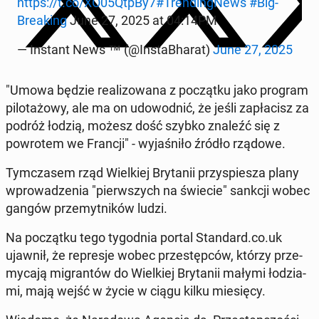
https://t.co/XO05QtpBy7
#Trend­ingNews
#Big­
Break­ing
June 27, 2025 at 04:14PM
— Instant News ™ (@In­staB­harat)
June 27, 2025
"Umowa będzie re­al­i­zowana z początku jako program
pi­lotażowy, ale ma on udowod­nić, że jeśli za­płacisz za
podróż łodzią, możesz dość szybko znaleźć się z
powrotem we Francji" - wy­jaśniło źródło rządowe.
Tym­cza­sem rząd Wielkiej Bry­tanii przyspiesza plany
wprowadzenia "pier­wszych na świecie" sankcji wobec
gangów prze­myt­ników ludzi.
Na początku tego ty­god­nia portal Stan­dard.co.uk
ujawnił, że repres­je wobec przestępców, którzy prze­
my­ca­ją mi­grantów do Wielkiej Bry­tanii małymi łodzi­a­
mi, mają wejść w życie w ciągu kilku miesię­cy.