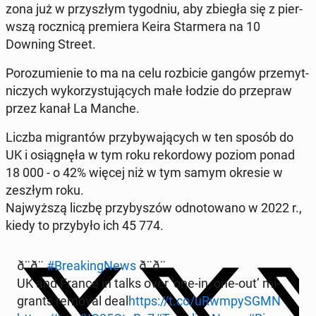
zona już w przyszłym ty­god­niu, aby zbiegła się z pier­
wszą rocznicą pre­miera Keira Starmera na 10
Downing Street.
Porozu­mie­nie to ma na celu rozbi­cie gangów prze­myt­
niczych wyko­rzys­tu­ją­cych małe łodzie do przepraw
przez kanał La Manche.
Liczba mi­grantów przy­by­wa­ją­cych w ten sposób do
UK i os­iągnęła w tym roku reko­r­dowy poziom ponad
18 000 - o 42% więcej niż w tym samym okresie w
zeszłym roku.
Na­jwyższą liczbę przy­byszów odno­towano w 2022 r.,
kiedy to przy­było ich 45 774.
ð¨ð¨
#Break­ingNews
ð¨ð¨
UK and France in talks over ‘one-in, one-out’ mi­
grants removal deal
https://t.co/uR­wmpyS­GMN