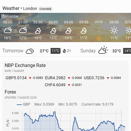
Weather
•
London
CHANGE
Tomorrow
00:00
01:00
02:00
03:00
04:00
05:00
05:35
06:00
07:
18°C
17°C
16°C
15°C
13°C
11°C
11°C
13
Tomorrow
Sunday
27°C
32°C
11°C
14°
21
NBP Exchange Rate
DATE: 7 AUGUST
5.0134
4.2982
3.7236
GBP
EUR
USD
-0.0085
-0.0068
-0.0084
4.6049
CHF
-0.0031
Forex
UPDATED:
7 AUGUST, 22:00