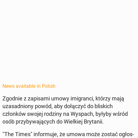
News available in Polish
Zgodnie z za­pisa­mi umowy imi­granci, którzy mają
uza­sad­niony powód, aby dołączyć do blis­kich
członków swojej rodziny na Wyspach, byłyby wśród
osób przy­by­wa­ją­cych do Wielkiej Bry­tanii.
"The Times" in­for­mu­je, że umowa może zostać ogłos­