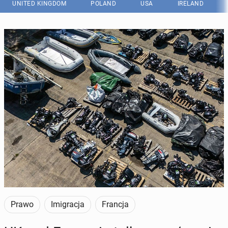
UNITED KINGDOM
POLAND
USA
IRELAND
Pontony i łodzie, na których nielegalni imigranci pokonują kanał La
Manche w drodze do Anglii, przechowywane są w magazynach Home
Office. (Fot. Getty Images)
Prawo
Imigracja
Francja