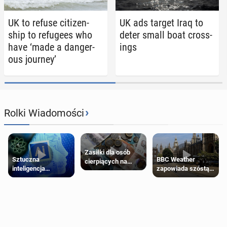
UK to refuse cit­i­zen­
UK ads target Iraq to
ship to refugees who
deter small boat cross­
have ‘made a dan­ger­
ings
ous journey’
›
Rolki Wiadomości
Zasiłki dla osób
Sztuczna
BBC Weather
cierpiących na
inteligencja
zapowiada szóstą
schorzenia
próbowała oszukać
falę upałów w
psychiczne
człowieka
Londynie