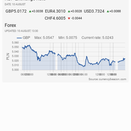
DATE: 10 AUGUST
5.0172
4.3010
3.7324
GBP
EUR
USD
+0.0038
+0.0028
+0.0088
4.6005
CHF
-0.0044
Forex
UPDATED:
10 AUGUST, 13:30
Source: currencybeacon.com