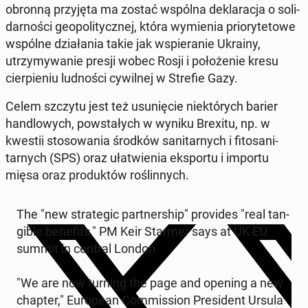
obronną przyję­ta ma zostać wspólna deklarac­ja o sol­i­
darnoś­ci geopoli­ty­cznej, która wymienia pri­o­ry­te­towe
wspólne dzi­ała­nia takie jak wspieranie Ukrainy,
utrzymy­wanie presji wobec Rosji i położe­nie kresu
cier­pi­e­niu lud­noś­ci cy­wilnej w Strefie Gazy.
Celem szczytu jest też usunię­cie niek­tórych barier
hand­lowych, pow­stałych w wyniku Brexitu, np. w
kwestii stosowa­nia środków san­i­tarnych i fi­tosan­i­
tarnych (SPS) oraz ułatwienia ek­sportu i importu
mięsa oraz pro­duk­tów roślin­nych.
The "new strate­gic part­ner­ship" pro­vides "real tan­
gi­ble ben­e­fits," PM Keir Starmer says at UK-EU
summit in central London
"We are now turning the page and opening a new
chapter," Eu­ro­pean Com­mis­sion Pres­i­dent Ursula