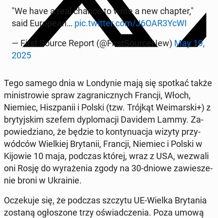
"We have a real chance to write a new chapter,"
said Eu­ro­pean…
pic.twitter.com/J6OAR3YcWI
— First Source Report (@First­Source­New)
May 19,
2025
Tego samego dnia w Lon­dynie mają się spotkać także
min­istrowie spraw za­granicznych Francji, Włoch,
Niemiec, Hisz­panii i Polski (tzw. Trójkąt Weimars­ki+) z
bry­tyjskim szefem dy­plo­macji Davidem Lammy. Za­
powiedziano, że będzie to kon­tynu­ac­ja wizyty przy­
wód­ców Wielkiej Bry­tanii, Francji, Niemiec i Polski w
Kijowie 10 maja, podczas której, wraz z USA, wezwali
oni Rosję do wyraże­nia zgody na 30-dniowe za­w­iesze­
nie broni w Ukrainie.
Oczeku­je się, że podczas szczytu UE-Wielka Bry­ta­nia
zostaną ogłos­zone trzy oświad­czenia. Poza umową