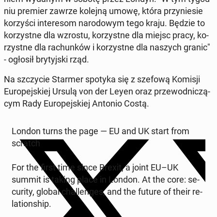
niu premier zawrze kolejną umowę, która przyniesie
ko­rzyś­ci in­tere­som nar­o­dowym tego kraju. Będzie to
ko­rzystne dla wzrostu, ko­rzystne dla miejsc pracy, ko­
rzystne dla rachunków i ko­rzystne dla naszych granic"
- ogłosił bry­tyjs­ki rząd.
Na szczy­cie Starmer spotyka się z szefową Komisji
Eu­rope­jskiej Ursulą von der Leyen oraz prze­wod­niczą­
cym Rady Eu­rope­jskiej Antonio Costą.
London turns the page — EU and UK start from
scratch
For the first time since Brexit, a joint EU–UK
summit is taking place in London. At the core: se­
cu­ri­ty, global chal­lenges, and the future of their re­
la­tion­ship.