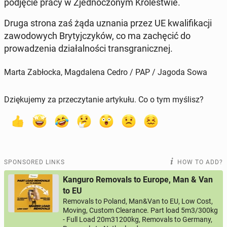
pod­ję­cie pracy w Zjed­noc­zonym Królest­wie.
Druga strona zaś żąda uznania przez UE kwal­i­fikacji
za­wodowych Bry­tyjczyków, co ma zachę­cić do
prowadzenia dzi­ałal­noś­ci trans­granicznej.
Marta Zabłocka, Magdalena Cedro / PAP / Jagoda Sowa
Dziękujemy za przeczytanie artykułu. Co o tym myślisz?
SPONSORED LINKS
HOW TO ADD?
Kanguro Removals to Europe, Man & Van
to EU
Removals to Poland, Man&Van to EU, Low Cost,
Moving, Custom Clearance. Part load 5m3/300kg
- Full Load 20m31200kg, Removals to Germany,