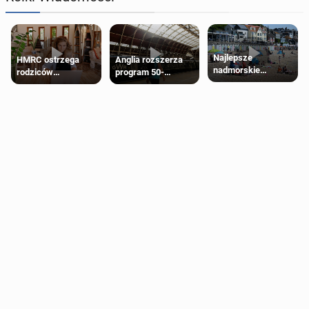
Najlepsze
HMRC ostrzega
Anglia rozszerza
nadmorskie
rodziców
program 50-
miasteczko blisko
pobierających Child
procentowych
Londynu
Benefit. Mogą być
zniżek kolejowych
zobowiązani do
na 18-latków
zwrotu zasiłku