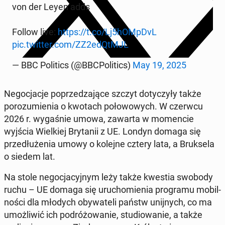
von der Leyen adds
Follow live:
https://t.co/Lj5hOMpDvL
pic.twitter.com/ZZ2edQtMJL
— BBC Pol­i­tics (@BBCPol­i­tics)
May 19, 2025
Ne­goc­jac­je poprzedza­jące szczyt doty­czyły także
porozu­mienia o kwotach połowowych. W czerwcu
2026 r. wygaśnie umowa, zawarta w mo­men­cie
wyjścia Wielkiej Bry­tanii z UE. Londyn domaga się
przedłuże­nia umowy o kolejne cztery lata, a Bruk­sela
o siedem lat.
Na stole ne­goc­ja­cyjnym leży także kwestia swobody
ruchu – UE domaga się uru­chomienia pro­gra­mu mo­bil­
noś­ci dla młodych oby­wa­teli państw uni­jnych, co ma
umożli­wić ich po­dróżowanie, stu­diowanie, a także