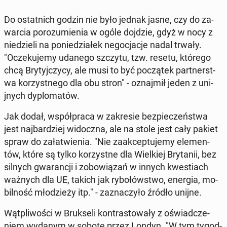
Do os­tat­nich godzin nie było jednak jasne, czy do za­
war­cia porozu­mienia w ogóle dojdzie, gdyż w nocy z
niedzieli na poniedzi­ałek ne­goc­jac­je nadal trwały.
"Oczeku­je­my udanego szczytu, tzw. resetu, którego
chcą Bry­tyjczy­cy, ale musi to być początek part­nerst­
wa ko­rzyst­nego dla obu stron" - oz­na­jmił jeden z uni­
jnych dy­plo­matów.
Jak dodał, współpra­ca w za­kre­sie bez­pieczeńst­wa
jest na­jbardziej widocz­na, ale na stole jest cały pakiet
spraw do za­łatwienia. "Nie za­ak­cep­tu­je­my el­e­men­
tów, które są tylko ko­rzystne dla Wielkiej Bry­tanii, bez
silnych gwarancji i zobow­iązań w innych kwes­t­i­ach
ważnych dla UE, takich jak ry­bołów­st­wo, energia, mo­
bil­ność młodzieży itp." - za­z­naczyło źródło unijne.
Wąt­pli­woś­ci w Bruk­seli kon­trastowały z oświad­cze­
niem wydanym w sobotę przez Londyn. "W tym ty­god­