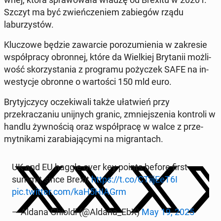
Szczyt ma być zwieńcze­niem za­biegów rządu
laburzys­tów.
Kluc­zowe będzie za­war­cie porozu­mienia w za­kre­sie
współpra­cy obron­nej, które da Wielkiej Bry­tanii możli­
wość sko­rzys­ta­nia z pro­gra­mu poży­czek SAFE na in­
west­y­c­je obronne o wartoś­ci 150 mld euro.
Bry­tyjczy­cy oczeki­wali także ułatwień przy
przekracza­niu uni­jnych granic, zm­niejszenia kon­troli w
handlu ży­wnoś­cią oraz współpracę w walce z prze­
myt­nika­mi zara­bi­a­ją­cy­mi na mi­grantach.
UK and EU haggle over key points before first
summit since Brexit
https://t.co/CTi­ijEeT6I
pic.twitter.com/kaH5HIAGrm
— Aldana Ghioldi (@Aldana_EbX)
May 19, 2025