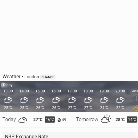
Weather
•
London
CHANGE
Today
13:00
14:00
15:00
16:00
17:00
18:00
19:00
20:00
20:
25°C
25°C
26°C
26°C
27°C
27°C
24°C
22°C
Today
Tomorrow
27°C
28°C
16°C
14°C
49
NBP Exchange Rate