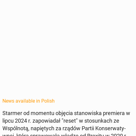
News available in Polish
Starmer od momentu objęcia stanowiska pre­miera w
lipcu 2024 r. za­powiadał "reset" w sto­sunkach ze
Wspól­notą, napię­tych za rządów Partii Kon­ser­waty­
wnej, która spra­wowała władzę od Brexitu w 2020 r.