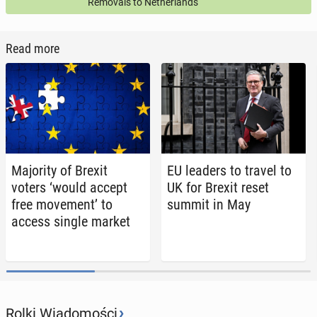
Removals to Netherlands
Read more
Ma­jor­i­ty of Brexit
EU leaders to travel to
voters ‘would accept
UK for Brexit reset
free move­ment’ to
summit in May
access single market
›
Rolki Wiadomości