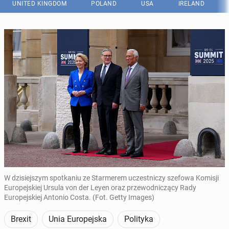
UNITED KINGDOM
POLAND
USA
IRELAND
W dzisiejszym spotkaniu ze Starmerem uczestniczy szefowa Komisji
Europejskiej Ursula von der Leyen oraz przewodniczący Rady
Europejskiej Antonio Costa. (Fot. Getty Images)
Brexit
Unia Europejska
Polityka