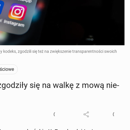
 kodeks, zgodzili się też na zwiększenie transparentności swoich
ściowe
zgo­dzi­ły się na walkę z mową nie­