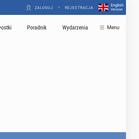
English
•
ZALOGUJ
REJESTRACJA
Version
ostki
Poradnik
Wydarzenia
Menu