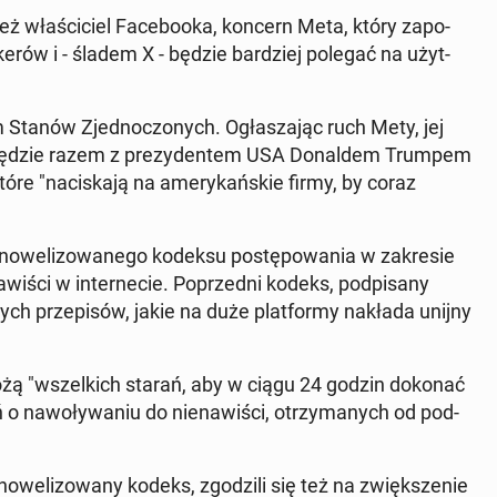
też wła­ści­ciel Fa­ce­bo­oka, koncern Meta, który za­po­
­ke­rów i - śladem X - będzie bar­dziej polegać na użyt­
m Stanów Zjed­no­czo­nych. Ogła­sza­jąc ruch Mety, jej
że będzie razem z pre­zy­den­tem USA Do­nal­dem Trumpem
óre "na­ci­ska­ją na ame­ry­kań­skie firmy, by coraz
zno­we­li­zo­wa­ne­go kodeksu po­stę­po­wa­nia w za­kre­sie
a­wi­ści w in­ter­ne­cie. Po­przed­ni kodeks, pod­pi­sa­ny
ych prze­pi­sów, jakie na duże plat­for­my nakłada unijny
ołożą "wszel­kich starań, aby w ciągu 24 godzin dokonać
o na­wo­ły­wa­niu do nie­na­wi­ści, otrzy­ma­nych od pod­
no­we­li­zo­wa­ny kodeks, zgo­dzi­li się też na zwięk­sze­nie