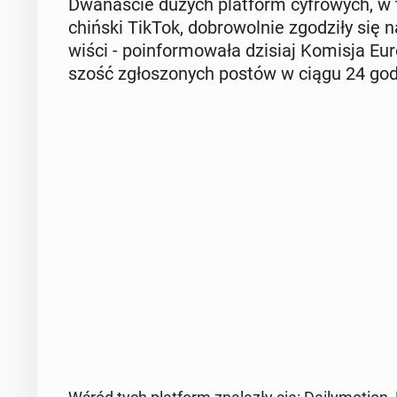
Dwa­na­ście dużych plat­form cy­fro­wych, w t
chiński TikTok, do­bro­wol­nie zgo­dzi­ły si
wi­ści - po­in­for­mo­wa­ła dzisiaj Komisja E
szość zgło­szo­nych postów w ciągu 24 god