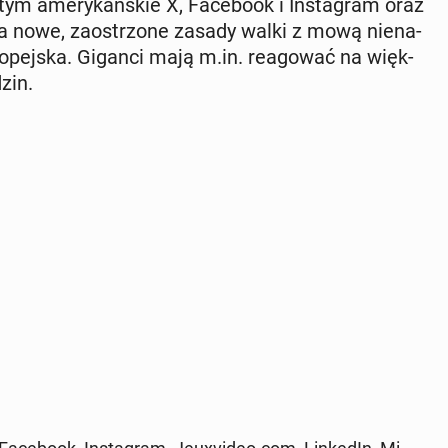
ym ame­ry­kań­skie X, Fa­ce­bo­ok i In­sta­gram oraz
ę na nowe, za­ostrzo­ne zasady walki z mową nie­na­
u­ro­pej­ska. Giganci mają m.in. re­ago­wać na więk­
zin.