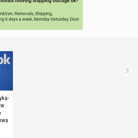
ovals moving shipping storage uk-
&Van, Removals, Shipping,
ng 6 days a week, Monday-Saturday, Door
­ka­
ków
o
bywa