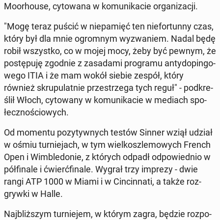
Mo­or­ho­use, cy­to­wa­na w ko­mu­ni­ka­cie or­ga­ni­za­cji.
"Mogę teraz puścić w nie­pa­mięć ten nie­for­tun­ny czas,
który był dla mnie ogrom­nym wy­zwa­niem. Nadal będę
robił wszyst­ko, co w mojej mocy, żeby być pewnym, że
po­stę­pu­ję zgodnie z za­sa­da­mi pro­gra­mu an­ty­do­pin­go­
we­go ITIA i że mam wokół siebie zespół, który
również skru­pu­lat­nie prze­strze­ga tych reguł" - pod­kre­
ślił Włoch, cy­to­wa­ny w ko­mu­ni­ka­cie w mediach spo­
łecz­no­ścio­wych.
Od momentu po­zy­tyw­nych testów Sinner wziął udział
w ośmiu tur­nie­jach, w tym wiel­kosz­le­mo­wych French
Open i Wim­ble­do­nie, z których odpadł od­po­wied­nio w
pół­fi­na­le i ćwierć­fi­na­le. Wygrał trzy imprezy - dwie
rangi ATP 1000 w Miami i w Cin­cin­na­ti, a także roz­
gryw­ki w Halle.
Naj­bliż­szym tur­nie­jem, w którym zagra, będzie roz­po­