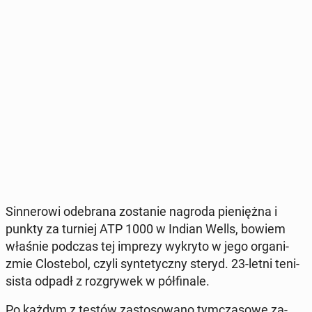
Sin­ne­ro­wi ode­bra­na zo­sta­nie nagroda pie­nięż­na i
punkty za turniej ATP 1000 w Indian Wells, bowiem
właśnie podczas tej imprezy wykryto w jego or­ga­ni­
zmie Clo­ste­bol, czyli syn­te­tycz­ny steryd. 23-letni te­ni­
si­sta odpadł z roz­gry­wek w pół­fi­na­le.
Po każdym z testów za­sto­so­wa­no tym­cza­so­we za­