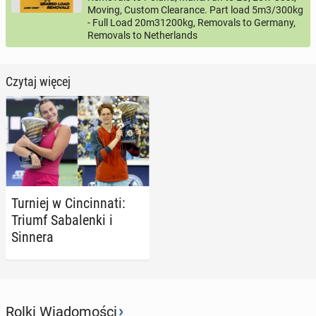
Moving, Custom Clearance. Part load 5m3/300kg
- Full Load 20m31200kg, Removals to Germany,
Removals to Netherlands
Czytaj więcej
Turniej w Cin­cin­na­ti:
Triumf Sa­ba­len­ki i
Sinnera
›
Rolki Wiadomości