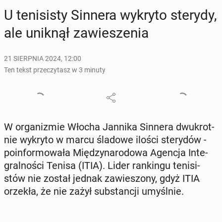
U te­ni­si­sty Sinnera wykryto sterydy,
ale uniknął za­wie­sze­nia
21 SIERPNIA 2024, 12:00
Ten tekst przeczytasz w 3 minuty
W or­ga­ni­zmie Włocha Jannika Sinnera dwu­krot­
nie wykryto w marcu śladowe ilości ste­ry­dów -
po­in­for­mo­wa­ła Mię­dzy­na­ro­do­wa Agencja In­te­
gral­no­ści Tenisa (ITIA). Lider ran­kin­gu te­ni­si­
stów nie został jednak za­wie­szo­ny, gdyż ITIA
orzekła, że nie zażył sub­stan­cji umyśl­nie.