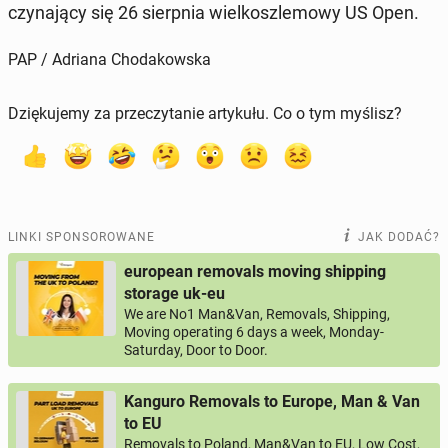
czy­na­ją­cy się 26 sierp­nia wiel­kosz­le­mo­wy US Open.
PAP / Adriana Chodakowska
Dziękujemy za przeczytanie artykułu. Co o tym myślisz?
LINKI SPONSOROWANE
JAK DODAĆ?
european removals moving shipping
storage uk-eu
We are No1 Man&Van, Removals, Shipping,
Moving operating 6 days a week, Monday-
Saturday, Door to Door.
Kanguro Removals to Europe, Man & Van
to EU
Removals to Poland, Man&Van to EU, Low Cost,