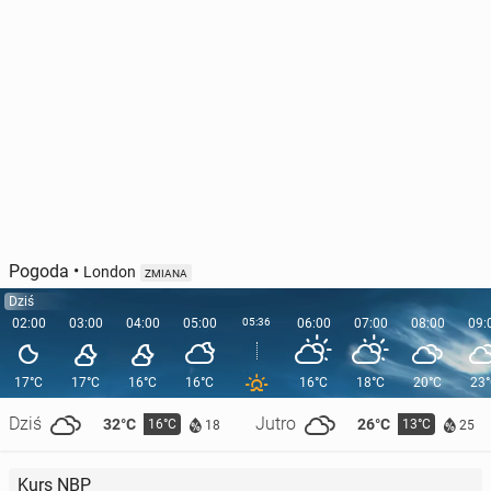
Pogoda
•
London
ZMIANA
Dziś
02:00
03:00
04:00
05:00
05:36
06:00
07:00
08:00
09:
17°C
17°C
16°C
16°C
16°C
18°C
20°C
23
Dziś
Jutro
32°C
26°C
16°C
13°C
18
25
Kurs NBP