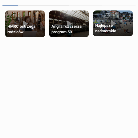
Najlepsze
HMRC ostrzega
Anglia rozszerza
nadmorskie
rodziców
program 50-
miasteczko blisko
pobierających Child
procentowych
Londynu
Benefit. Mogą być
zniżek kolejowych
zobowiązani do
na 18-latków
zwrotu zasiłku