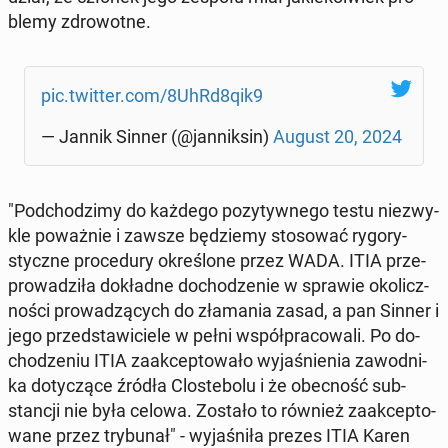
ble­my zdro­wot­ne.
pic.twitter.com/8UhRd8qik9
— Jannik Sinner (@jan­nik­sin)
August 20, 2024
"Pod­cho­dzi­my do każdego po­zy­tyw­ne­go testu nie­zwy­
kle po­waż­nie i zawsze bę­dzie­my sto­so­wać ry­go­ry­
stycz­ne pro­ce­du­ry okre­ślo­ne przez WADA. ITIA prze­
pro­wa­dzi­ła do­kład­ne do­cho­dze­nie w sprawie oko­licz­
no­ści pro­wa­dzą­cych do zła­ma­nia zasad, a pan Sinner i
jego przed­sta­wi­cie­le w pełni współ­pra­co­wa­li. Po do­
cho­dze­niu ITIA za­ak­cep­to­wa­ło wy­ja­śnie­nia za­wod­ni­
ka do­ty­czą­ce źródła Clo­ste­bo­lu i że obec­ność sub­
stan­cji nie była celowa. Zostało to również za­ak­cep­to­
wa­ne przez try­bu­nał" - wy­ja­śni­ła prezes ITIA Karen