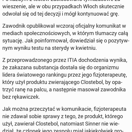
wie­sze­nie, ale w obu przy­pad­kach Włoch sku­tecz­nie
odwołał się od tej decyzji i mógł kon­ty­nu­ować grę.
Za­wod­nik opu­bli­ko­wał wczoraj ofi­cjal­ny ko­mu­ni­kat w
mediach spo­łecz­no­ścio­wych, w którym tłu­ma­czy całą
sy­tu­ację. Jak po­in­for­mo­wał, do­wie­dział się o po­zy­tyw­
nym wyniku testu na sterydy w kwiet­niu.
Z prze­pro­wa­dzo­ne­go przez ITIA do­cho­dze­nia wynika,
że za­ka­za­na sub­stan­cja dostała się do or­ga­ni­zmu
lidera świa­to­we­go ran­kin­gu przez jego fi­zjo­te­ra­peu­tę,
który użył pro­duk­tu zwie­ra­ją­ce­go Clo­ste­bol, by opa­
trzyć ranę na palcu, a na­stęp­nie masował za­wod­ni­ka
bez rę­ka­wi­czek.
Jak można prze­czy­tać w ko­mu­ni­ka­cie, fi­zjo­te­ra­peu­ta
nie zdawał sobie sprawy z tego, że produkt, którego
użył, za­wie­rał Clo­ste­bol, na­to­miast Sinner nie wie­
dział, że członek jego zespołu miał ja­kie­kol­wiek pro­