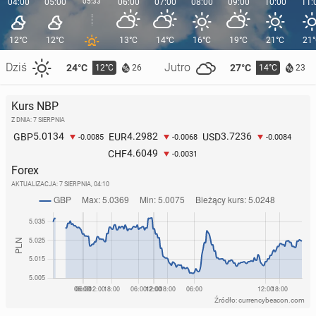
04:00
05:00
05:33
06:00
07:00
08:00
09:00
10:00
11:
12°C
12°C
13°C
14°C
16°C
19°C
21°C
21
Dziś
Jutro
24°C
27°C
12°C
14°C
26
23
Kurs NBP
Z DNIA: 7 SIERPNIA
5.0134
4.2982
3.7236
GBP
EUR
USD
-0.0085
-0.0068
-0.0084
4.6049
CHF
-0.0031
Forex
AKTUALIZACJA:
7 SIERPNIA, 04:10
Źródło: currencybeacon.com