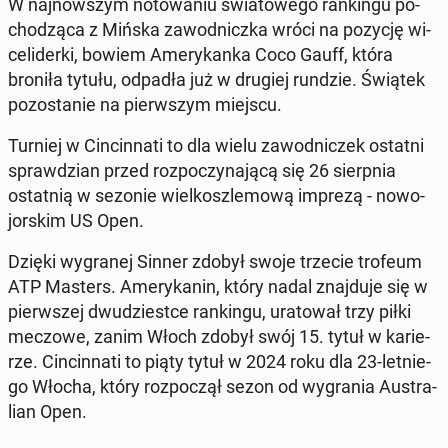
W naj­now­szym no­to­wa­niu świa­to­we­go ran­kin­gu po­
cho­dzą­ca z Mińska za­wod­nicz­ka wróci na pozycję wi­
ce­li­der­ki, bowiem Ame­ry­kan­ka Coco Gauff, która
broniła tytułu, odpadła już w drugiej rundzie. Świątek
po­zo­sta­nie na pierw­szym miejscu.
Turniej w Cin­cin­na­ti to dla wielu za­wod­ni­czek ostatni
spraw­dzian przed roz­po­czy­na­ją­cą się 26 sierp­nia
ostat­nią w sezonie wiel­kosz­le­mo­wą imprezą - no­wo­
jor­skim US Open.
Dzięki wy­gra­nej Sinner zdobył swoje trzecie trofeum
ATP Masters. Ame­ry­ka­nin, który nadal znaj­du­je się w
pierw­szej dwu­dzie­st­ce ran­kin­gu, ura­to­wał trzy piłki
meczowe, zanim Włoch zdobył swój 15. tytuł w ka­rie­
rze. Cin­cin­na­ti to piąty tytuł w 2024 roku dla 23-let­nie­
go Włocha, który roz­po­czął sezon od wy­gra­nia Au­stra­
lian Open.