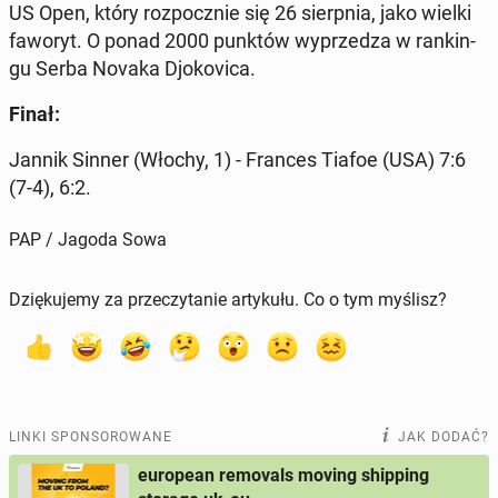
US Open, który roz­pocz­nie się 26 sierp­nia, jako wielki
faworyt. O ponad 2000 punktów wy­prze­dza w ran­kin­
gu Serba Novaka Djo­ko­vi­ca.
Finał:
Jannik Sinner (Włochy, 1) - Frances Tiafoe (USA) 7:6
(7-4), 6:2.
PAP / Jagoda Sowa
Dziękujemy za przeczytanie artykułu. Co o tym myślisz?
LINKI SPONSOROWANE
JAK DODAĆ?
european removals moving shipping