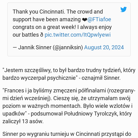
Thank you Cin­cin­na­ti. The crowd and
support have been amazing ❤️
@FTiafoe
con­grats on a great week! I always enjoy
our battles ð
pic.twitter.com/ItQpw­ly­ewi
— Jannik Sinner (@jan­nik­sin)
August 20, 2024
"Jestem szczę­śli­wy, to był bardzo trudny tydzień, który
bardzo wy­czer­pał psy­chicz­nie" - oznaj­mił Sinner.
"Frances i ja byliśmy zmę­cze­ni pół­fi­na­ła­mi (ro­ze­gra­ny­
mi dzień wcze­śniej). Cieszę się, że utrzy­ma­łam swój
poziom w ważnych mo­men­tach. Było wiele wzlotów i
upadków" - pod­su­mo­wał Po­łu­dnio­wy Ty­rol­czyk, który
za­li­czył 13 asów.
Sinner po wy­gra­niu tur­nie­ju w Cin­cin­na­ti przy­stą­pi do