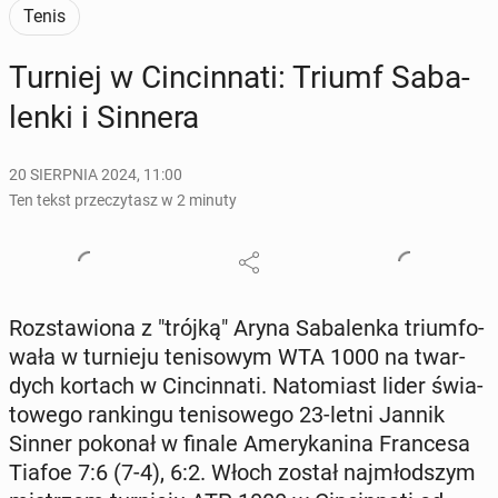
Tenis
Turniej w Cin­cin­na­ti: Triumf Sa­ba­
len­ki i Sinnera
20 SIERPNIA 2024, 11:00
Ten tekst przeczytasz w 2 minuty
Roz­sta­wio­na z "trójką" Aryna Sa­ba­len­ka trium­fo­
wa­ła w tur­nie­ju te­ni­so­wym WTA 1000 na twar­
dych kortach w Cin­cin­na­ti. Na­to­miast lider świa­
to­we­go ran­kin­gu te­ni­so­we­go 23-letni Jannik
Sinner pokonał w finale Ame­ry­ka­ni­na Fran­ce­sa
Tiafoe 7:6 (7-4), 6:2. Włoch został naj­młod­szym