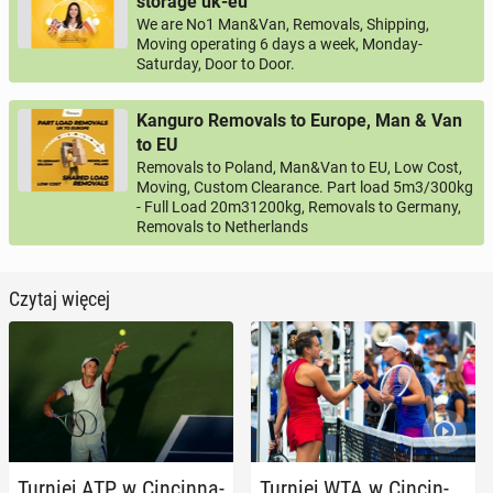
storage uk-eu
We are No1 Man&Van, Removals, Shipping,
Moving operating 6 days a week, Monday-
Saturday, Door to Door.
Kanguro Removals to Europe, Man & Van
to EU
Removals to Poland, Man&Van to EU, Low Cost,
Moving, Custom Clearance. Part load 5m3/300kg
- Full Load 20m31200kg, Removals to Germany,
Removals to Netherlands
Czytaj więcej
Turniej ATP w Cin­cin­na­
Turniej WTA w Cin­cin­