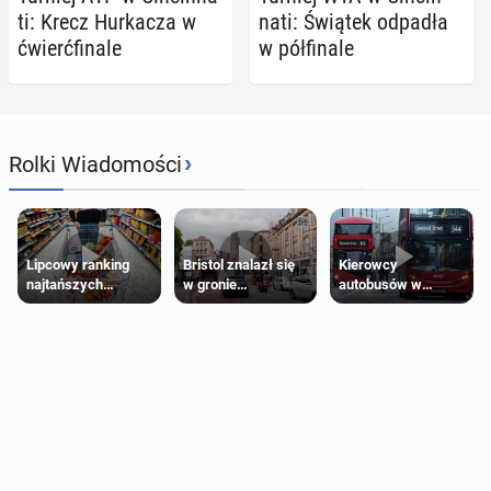
ti: Krecz Hur­ka­cza w
na­ti: Świątek odpadła
ćwierć­fi­na­le
w pół­fi­na­le
›
Rolki Wiadomości
Lipcowy ranking
Bristol znalazł się
Kierowcy
najtańszych
w gronie
autobusów w
supermarketów
najlepszych
Londynie
kierunków podróży
zapowiadają strajki
na świecie