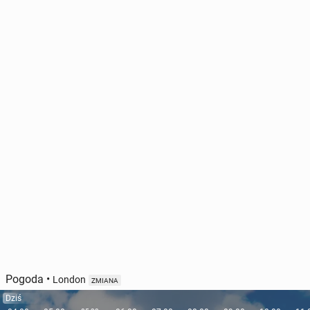
Pogoda
•
London
ZMIANA
Dziś