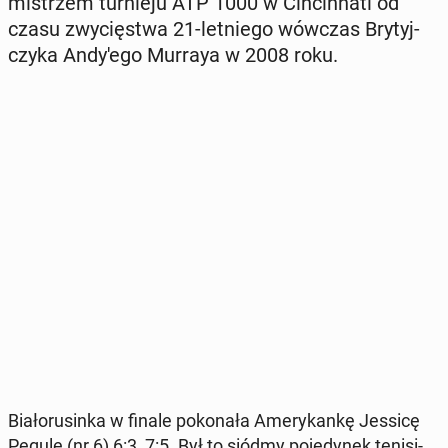
mi­strzem tur­nie­ju ATP 1000 w Cin­cin­na­ti od
czasu zwy­cię­stwa 21-let­nie­go wówczas Bry­tyj­
czy­ka An­dy­'e­go Murraya w 2008 roku.
Bia­ło­ru­sin­ka w finale po­ko­na­ła Ame­ry­kan­kę Jessicę
Pegulę (nr 6) 6:3, 7:5. Był to siódmy po­je­dy­nek te­ni­si­