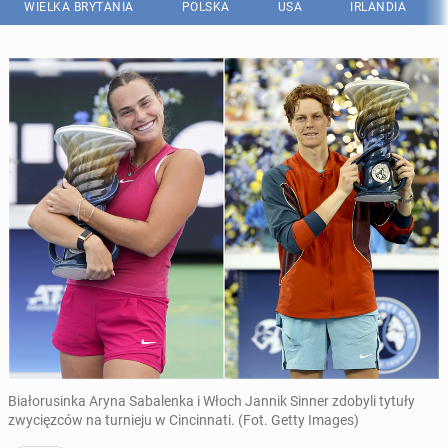
WIELKA BRYTANIA
POLSKA
USA
IRLANDIA
Białorusinka Aryna Sabalenka i Włoch Jannik Sinner zdobyli tytuły
zwycięzców na turnieju w Cincinnati. (Fot. Getty Images)