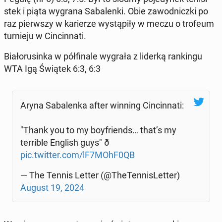
stek i piąta wygrana Sa­ba­len­ki. Obie za­wod­nicz­ki po
raz pierw­szy w ka­rie­rze wy­stą­pi­ły w meczu o trofeum
tur­nie­ju w Cin­cin­na­ti.
Bia­ło­ru­sin­ka w pół­fi­na­le wygrała z liderką ran­kin­gu
WTA Igą Świątek 6:3, 6:3
Aryna Sa­ba­len­ka after winning Cin­cin­na­ti:
"Thank you to my boy­friends… that’s my
ter­ri­ble English guys" ð
pic.twitter.com/lF7MOhF0QB
— The Tennis Letter (@The­Ten­ni­sLet­ter)
August 19, 2024