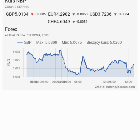
Kurs NBP
Z DNIA: 7 SIERPNIA
5.0134
4.2982
3.7236
GBP
EUR
USD
-0.0085
-0.0068
-0.0084
4.6049
CHF
-0.0031
Forex
AKTUALIZACJA:
7 SIERPNIA, 17:00
Źródło: currencybeacon.com