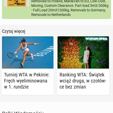
Removals to Poland, Man&Van to EU, Low Cost,
Moving, Custom Clearance. Part load 5m3/300kg
- Full Load 20m31200kg, Removals to Germany,
Removals to Netherlands
Czytaj więcej
Turniej WTA w Pekinie:
Ranking WTA: Świątek
Fręch wy­eli­mi­no­wa­na
wciąż druga, w czo­łów­
w 1. rundzie
ce bez zmian