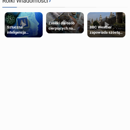
›
Rolki Wiadomości
Zasiłki dla osób
Sztuczna
BBC Weather
cierpiących na
inteligencja
zapowiada szóstą
schorzenia
próbowała oszukać
falę upałów w
psychiczne
człowieka
Londynie