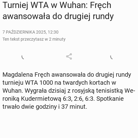
Turniej WTA w Wuhan: Fręch
awan­so­wa­ła do drugiej rundy
7 PAŹDZIERNIKA 2025, 12:30
Ten tekst przeczytasz w 2 minuty
Mag­da­le­na Fręch awan­so­wa­ła do drugiej rundy
tur­nie­ju WTA 1000 na twar­dych kortach w
Wuhan. Wygrała dzisiaj z ro­syj­ską te­ni­sist­ką We­
ro­ni­ką Ku­der­mie­to­wą 6:3, 2:6, 6:3. Spo­tka­nie
trwało dwie godziny i 37 minut.