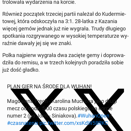
tro­lo­wa­ła wy­da­rze­nia na korcie.
Również po­czą­tek trze­ciej partii należał do Ku­der­mie­
to­wej, która od­sko­czy­ła na 3:1. 28-latka z Kazania
więcej gemów jednak już nie wygrała. Trudy dłu­gie­go
spo­tka­nia roz­gry­wa­ne­go w wy­so­kiej tem­pe­ra­tu­rze wy­
raź­nie dawały jej się we znaki.
Polka naj­pierw wygrała dwa zacięte gemy i do­pro­wa­
dzi­ła do remisu, a w trzech ko­lej­nych po­ra­dzi­ła sobie
już dość gładko.
PLAN GIER NA ŚRODĘ DLA WUHAN!
Mag­da­le­na Fręch - Ka­ro­li­na Muchova jako drugi
mecz od godz. 5:00 czasu pol­skie­go na korcie
numer 2 (po Joint - Si­nia­ko­va).
#Wu­ha­nO­pen
|
#cza­sna­te­nis
pic.twitter.com/xsKdW58RKC