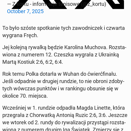
— Z kortu - in­for­ma­cje te­ni­so­we (@z_kortu)
October 7, 2025
To było szóste spo­tka­nie tych za­wod­ni­czek i czwarta
wygrana Fręch.
Jej kolejną rywalką będzie Ka­ro­li­na Muchova. Roz­sta­
wio­na z numerem 12. Czeszka wygrała z Ukra­in­ką
Martą Kostiuk 2:6, 6:2, 6:4.
Rok temu Polka dotarła w Wuhan do ćwierć­fi­na­łu.
Jeśli od­pad­nie w drugiej rundzie, to nie obroni zdo­by­
tych wówczas punktów i w ran­kin­gu obsunie się w
okolice 70. miejsca.
Wcze­śniej w 1. rundzie odpadła Magda Linette, która
prze­gra­ła z Chor­wat­ką Antonią Ruzic 2:6, 3:6. Jeszcze
we wtorek od 2. rundy do ry­wa­li­za­cji przy­stą­pi roz­sta­
wio­na z numerem drugim Iga Świątek. Zmierzy się z