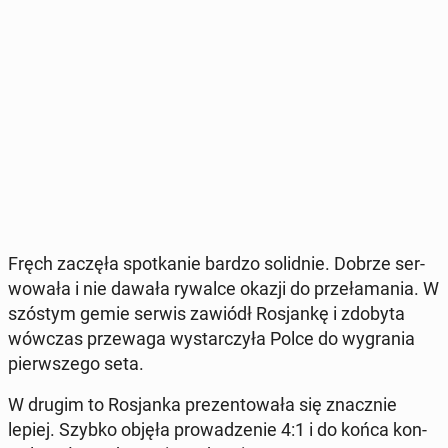
Fręch zaczęła spo­tka­nie bardzo so­lid­nie. Dobrze ser­
wo­wa­ła i nie dawała rywalce okazji do prze­ła­ma­nia. W
szóstym gemie serwis zawiódł Ro­sjan­kę i zdobyta
wówczas prze­wa­ga wy­star­czy­ła Polce do wy­gra­nia
pierw­sze­go seta.
W drugim to Ro­sjan­ka pre­zen­to­wa­ła się znacz­nie
lepiej. Szybko objęła pro­wa­dze­nie 4:1 i do końca kon­