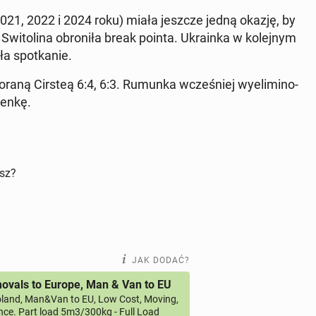
(w 2021, 2022 i 2024 roku) miała jeszcze jedną okazję, by
­to­li­na obro­ni­ła break pointa. Ukra­in­ka w ko­lej­nym
a spo­tka­nie.
oraną Cirsteą 6:4, 6:3. Rumunka wcze­śniej wy­eli­mi­no­
len­kę.
isz?
JAK DODAĆ?
vals to Europe, Man & Van to EU
land, Man&Van to EU, Low Cost, Moving,
ce. Part load 5m3/300kg - Full Load