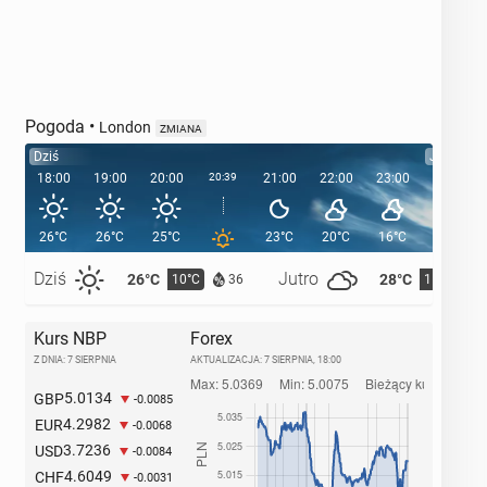
Pogoda
•
London
ZMIANA
Dziś
Jutro
18:00
19:00
20:00
20:39
21:00
22:00
23:00
00:00
26°C
26°C
25°C
23°C
20°C
16°C
15°C
Dziś
Jutro
26°C
28°C
10°C
11°C
36
Kurs NBP
Forex
Z DNIA: 7 SIERPNIA
AKTUALIZACJA:
7 SIERPNIA, 18:00
5.0134
GBP
-0.0085
4.2982
EUR
-0.0068
3.7236
USD
-0.0084
4.6049
CHF
-0.0031