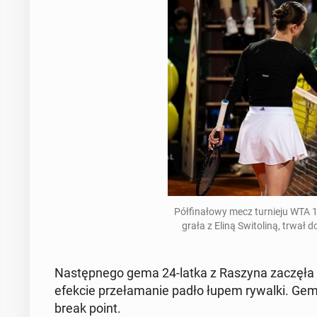
Pół­fi­na­ło­wy mecz tur­nie­ju W
gra­ła z Eliną Swi­to­li­ną, trwał d
Na­stęp­ne­go gema 24-latka z Raszyna zaczęła od
efekcie prze­ła­ma­nie padło łupem rywalki. Gem t
break point.