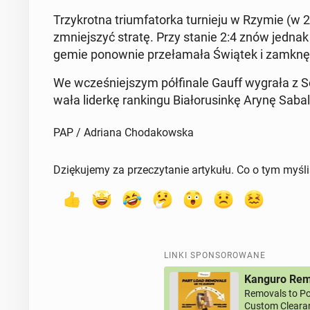
Trzy­krot­na trium­fa­tor­ka tur­nie­ju w Rzymie 
zmniej­szyć stratę. Przy stanie 2:4 znów jednak Swi
gemie po­now­nie prze­ła­ma­ła Świątek i za­mknę­ł
We wcze­śniej­szym pół­fi­na­le Gauff wygrała z S
wa­ła liderkę ran­kin­gu Bia­ło­ru­sin­kę Arynę Sa­ba­
PAP / Adriana Chodakowska
Dziękujemy za przeczytanie artykułu. Co o tym myśl
LINKI SPONSOROWANE
Kanguro Remo
Removals to Po
Custom Clearan