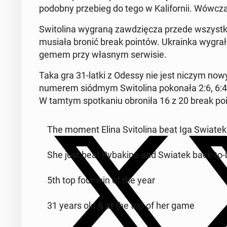
podobny prze­bieg do tego w Ka­li­for­nii. Wówczas
Swi­to­li­na wygraną za­wdzię­cza przede wszyst­
musiała bronić break pointów. Ukra­in­ka wygrał
gemem przy własnym ser­wi­sie.
Taka gra 31-latki z Odessy nie jest niczym nowym.
numerem siódmym Swi­to­li­na po­ko­na­ła 2:6, 6:4, 6
W tamtym spo­tka­niu obro­ni­ła 16 z 20 break po
The moment Elina Svi­to­li­na beat Iga Swiatek 
She just beat Ry­ba­ki­na and Swiatek back-to-
5th top four win of the year
31 years old & at the top of her game