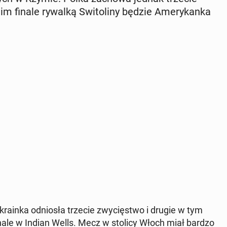
im finale rywalką Swi­to­li­ny będzie Ame­ry­kan­ka
ra­in­ka od­nio­sła trzecie zwy­cię­stwo i drugie w tym
i­na­le w Indian Wells. Mecz w stolicy Włoch miał bardzo