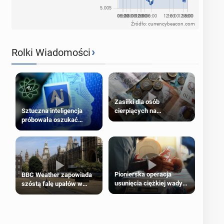
Źródło: currencybeacon.com
›
Rolki Wiadomości
Zasiłki dla osób
cierpiących na
Sztuczna inteligencja
schorzenia psychiczne
próbowała oszukać
człowieka
Pionierska operacja
BBC Weather zapowiada
usunięcia ciężkiej wady
szóstą falę upałów w
wrodzonej płodu w łonie
Londynie
matki