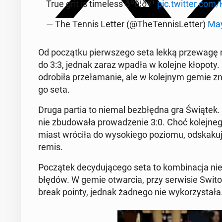
True grit is ti­me­less ðºð¦ð¥¹
pic.twitter.com/
— The Tennis Letter (@The­Ten­ni­sLet­ter)
May
Od po­cząt­ku pierw­sze­go seta lekką prze­wa­gę 
do 3:3, jednak zaraz wpadła w kolejne kłopoty. K
od­ro­bi­ła prze­ła­ma­nie, ale w ko­lej­nym gemie z
go seta.
Druga partia to niemal bez­błęd­na gra Świątek. Sz
nie zbu­do­wa­ła pro­wa­dze­nie 3:0. Choć ko­lej­ne
miast wróciła do wy­so­kie­go poziomu, od­ska­ku­jąc
remis.
Po­czą­tek de­cy­du­ją­ce­go seta to kom­bi­na­cja n
błędów. W gemie otwar­cia, przy ser­wi­sie Swi­to­
break pointy, jednak żadnego nie wy­ko­rzy­sta­ła