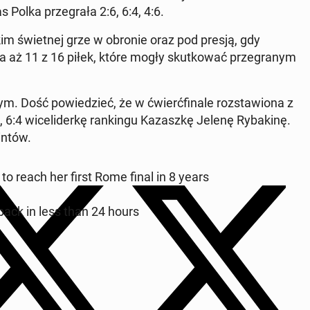
 Polka prze­gra­ła 2:6, 6:4, 4:6.
kim świet­nej grze w obronie oraz pod presją, gdy
a aż 11 z 16 piłek, które mogły skut­ko­wać prze­gra­nym
 Dość po­wie­dzieć, że w ćwierć­fi­na­le roz­sta­wio­na z
:4 wi­ce­li­der­kę ran­kin­gu Ka­zasz­kę Jelenę Ry­ba­ki­nę.
intów.
to reach her first Rome final in 8 years
back in less than 24 hours