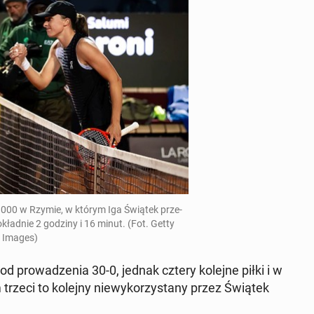
TA 1000 w Rzymie, w którym Iga Świątek prze­
o­kład­nie
2 godziny i 16 minut
. (Fot. Getty
Images)
 pro­wa­dze­nia 30-0, jednak cztery kolejne piłki i w
rzeci to kolejny nie­wy­ko­rzy­sta­ny przez Świątek