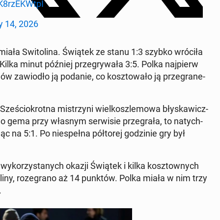
K8rzE­KWt­pI
 14, 2026
miała Swi­to­li­na. Świątek ze stanu 1:3 szybko wróciła
ilka minut później prze­gry­wa­ła 3:5. Polka naj­pierw
nów za­wio­dło ją podanie, co kosz­to­wa­ło ją prze­gra­ne­
e­ścio­krot­na mi­strzy­ni wiel­kosz­le­mo­wa bły­ska­wicz­
­go gema przy własnym ser­wi­sie prze­gra­ła, to na­tych­
 na 5:1. Po nie­speł­na pół­to­rej go­dzi­nie gry był
ie­wy­ko­rzy­sta­nych okazji Świątek i kilka kosz­tow­nych
li­ny, ro­ze­gra­no aż 14 punktów. Polka miała w nim trzy
.