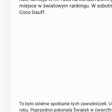
miejsce w świa­to­wym ran­kin­gu. W so­bot­n
Coco Gauff.
To było siódme spo­tka­nie tych za­wod­ni­czek. Uk
roku. Po­przed­nio po­ko­na­ła Świątek w ćwierć­f