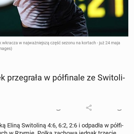
 wkracza w najważniejszą część sezonu na kortach - już 24 maja
Images)
ze­gra­ła w pół­fi­na­le ze Swi­to­li­
ką Eliną Swi­to­li­ną 4:6, 6:2, 2:6 i odpadła w pół­fi­
­nych w Rzymie. Polka zachowa jednak trzecie