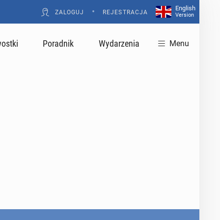
English
•
ZALOGUJ
REJESTRACJA
Version
ostki
Poradnik
Wydarzenia
Menu