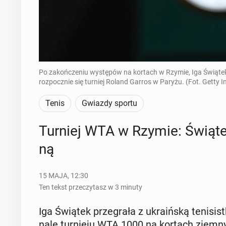
Po zakończeniu występów na kortach w Rzymie, Iga Świątek
rozpocznie się turniej Roland Garros w Paryżu. (Fot. Getty 
Tenis
Gwiazdy sportu
Turniej WTA w Rzymie: Świątek pr
ną
15 MAJA, 12:30
Ten tekst przeczytasz w 3 minuty
Iga Świątek prze­gra­ła z ukra­iń­ską te­ni­sist­
na­le tur­nie­ju WTA 1000 na kortach ziem