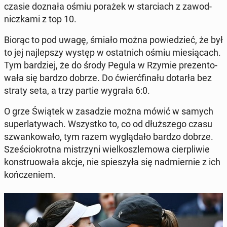
czasie doznała ośmiu porażek w star­ciach z za­wod­
nicz­ka­mi z top 10.
Biorąc to pod uwagę, śmiało można po­wie­dzieć, że był
to jej naj­lep­szy występ w ostat­nich ośmiu mie­sią­cach.
Tym bar­dziej, że do środy Pegula w Rzymie pre­zen­to­
wa­ła się bardzo dobrze. Do ćwierć­fi­na­łu dotarła bez
straty seta, a trzy partie wygrała 6:0.
O grze Świątek w za­sa­dzie można mówić w samych
su­per­la­ty­wach. Wszyst­ko to, co od dłuż­sze­go czasu
szwan­ko­wa­ło, tym razem wy­glą­da­ło bardzo dobrze.
Sze­ścio­krot­na mi­strzy­ni wiel­kosz­le­mo­wa cier­pli­wie
kon­stru­owa­ła akcje, nie spie­szy­ła się nad­mier­nie z ich
koń­cze­niem.