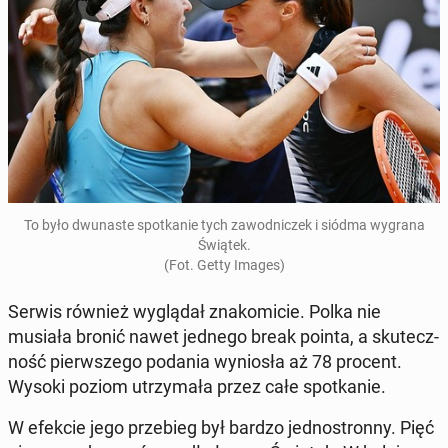
To było dwu­na­ste spo­tka­nie tych za­wod­ni­czek i siódma wygrana
Świątek.
(Fot. Getty Images)
Serwis również wy­glą­dał zna­ko­mi­cie. Polka nie
musiała bronić nawet jednego break pointa, a sku­tecz­
ność pierw­sze­go podania wy­nio­sła aż 78 procent.
Wysoki poziom utrzy­ma­ła przez całe spo­tka­nie.
W efekcie jego prze­bieg był bardzo jed­no­stron­ny. Pięć