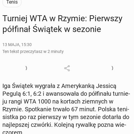
Tenis
Turniej WTA w Rzymie: Pierw­szy
pół­fi­nał Świątek w sezonie
13 MAJA, 15:30
Ten tekst przeczytasz w 2 minuty
Iga Świątek wygrała z Ame­ry­kan­ką Jessicą
Pegulą 6:1, 6:2 i awan­so­wa­ła do pół­fi­na­łu tur­nie­
ju rangi WTA 1000 na kortach ziem­nych w
Rzymie. Spo­tka­nie trwało 67 minut. Polska te­ni­
sist­ka po raz pierw­szy w tym sezonie dotarła do
naj­lep­szej czwórki. Kolejną rywalkę pozna wie­
czo­rem.