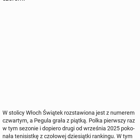
W stolicy Włoch Świątek roz­sta­wio­na jest z numerem
czwar­tym, a Pegula grała z piątką. Polka pierw­szy raz
w tym sezonie i dopiero drugi od wrze­śnia 2025 po­ko­
na­ła te­ni­sist­kę z czo­ło­wej dzie­siąt­ki ran­kin­gu. W tym