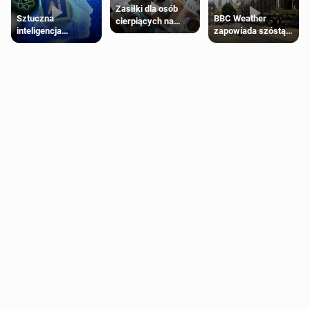
Zasiłki dla osób
Sztuczna
BBC Weather
cierpiących na
inteligencja
zapowiada szóstą
schorzenia
próbowała oszukać
falę upałów w
psychiczne
człowieka
Londynie