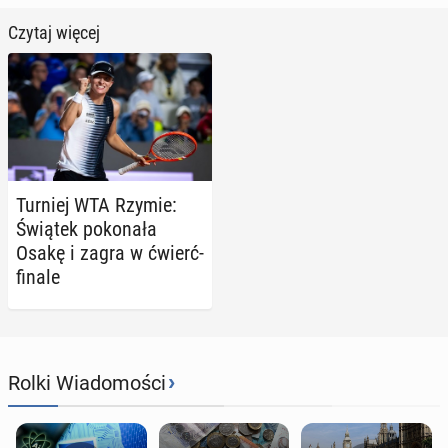
Czytaj więcej
Turniej WTA Rzymie:
Świątek po­ko­na­ła
Osakę i zagra w ćwierć­
fi­na­le
›
Rolki Wiadomości