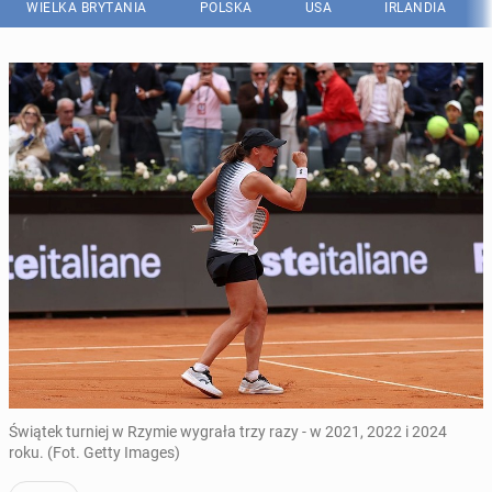
WIELKA BRYTANIA
POLSKA
USA
IRLANDIA
Świątek turniej w Rzymie wygrała trzy razy - w 2021, 2022 i 2024
roku. (Fot. Getty Images)