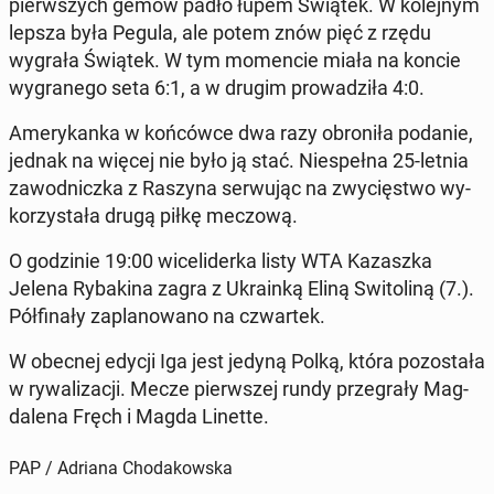
pierw­szych gemów padło łupem Świątek. W ko­lej­nym
lepsza była Pegula, ale potem znów pięć z rzędu
wygrała Świątek. W tym mo­men­cie miała na koncie
wy­gra­ne­go seta 6:1, a w drugim pro­wa­dzi­ła 4:0.
Ame­ry­kan­ka w koń­ców­ce dwa razy obro­ni­ła podanie,
jednak na więcej nie było ją stać. Nie­speł­na 25-letnia
za­wod­nicz­ka z Raszyna ser­wu­jąc na zwy­cię­stwo wy­
ko­rzy­sta­ła drugą piłkę meczową.
O go­dzi­nie 19:00 wi­ce­li­der­ka listy WTA Ka­zasz­ka
Jelena Ry­ba­ki­na zagra z Ukra­in­ką Eliną Swi­to­li­ną (7.).
Pół­fi­na­ły za­pla­no­wa­no na czwar­tek.
W obecnej edycji Iga jest jedyną Polką, która po­zo­sta­ła
w ry­wa­li­za­cji. Mecze pierw­szej rundy prze­gra­ły Mag­
da­le­na Fręch i Magda Linette.
PAP / Adriana Chodakowska