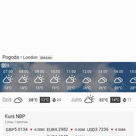
Pogoda
•
London
ZMIANA
Dziś
07:00
08:00
09:00
10:00
11:00
12:00
13:00
14:00
15:
14°C
14°C
16°C
19°C
22°C
26°C
26°C
28°C
28
Dziś
Jutro
28°C
32°C
12°C
14°C
24
17
Kurs NBP
Z DNIA: 7 SIERPNIA
5.0134
4.2982
3.7236
GBP
EUR
USD
-0.0085
-0.0068
-0.0084