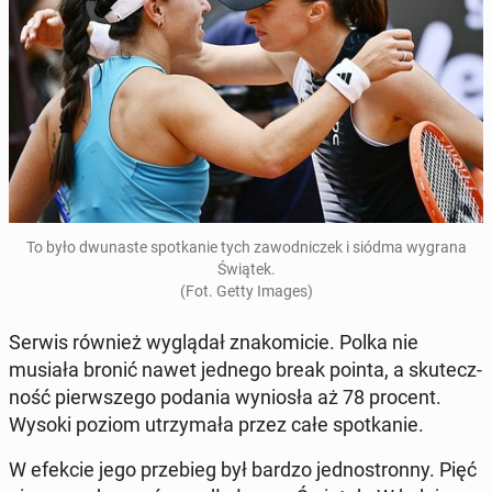
To było dwu­na­ste spo­tka­nie tych za­wod­ni­czek i siódma wygrana
Świątek.
(Fot. Getty Images)
Serwis również wy­glą­dał zna­ko­mi­cie. Polka nie
musiała bronić nawet jednego break pointa, a sku­tecz­
ność pierw­sze­go podania wy­nio­sła aż 78 procent.
Wysoki poziom utrzy­ma­ła przez całe spo­tka­nie.
W efekcie jego prze­bieg był bardzo jed­no­stron­ny. Pięć