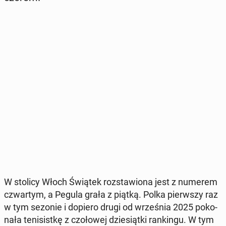
W stolicy Włoch Świątek roz­sta­wio­na jest z numerem
czwar­tym, a Pegula grała z piątką. Polka pierw­szy raz
w tym sezonie i dopiero drugi od wrze­śnia 2025 po­ko­
na­ła te­ni­sist­kę z czo­ło­wej dzie­siąt­ki ran­kin­gu. W tym