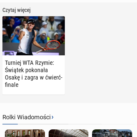
Czytaj więcej
Turniej WTA Rzymie:
Świątek po­ko­na­ła
Osakę i zagra w ćwierć­
fi­na­le
›
Rolki Wiadomości