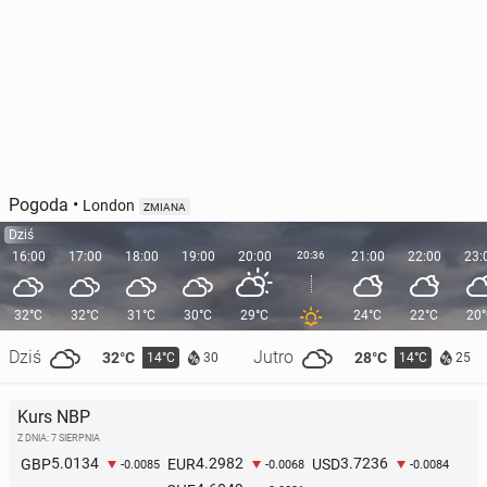
Pogoda
•
London
ZMIANA
Dziś
16:00
17:00
18:00
19:00
20:00
20:36
21:00
22:00
23:
32°C
32°C
31°C
30°C
29°C
24°C
22°C
20
Dziś
Jutro
32°C
28°C
14°C
14°C
30
25
Kurs NBP
Z DNIA: 7 SIERPNIA
5.0134
4.2982
3.7236
GBP
EUR
USD
-0.0085
-0.0068
-0.0084