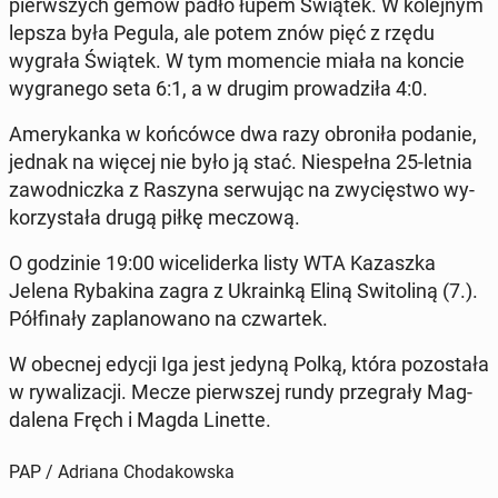
pierw­szych gemów padło łupem Świątek. W ko­lej­nym
lepsza była Pegula, ale potem znów pięć z rzędu
wygrała Świątek. W tym mo­men­cie miała na koncie
wy­gra­ne­go seta 6:1, a w drugim pro­wa­dzi­ła 4:0.
Ame­ry­kan­ka w koń­ców­ce dwa razy obro­ni­ła podanie,
jednak na więcej nie było ją stać. Nie­speł­na 25-letnia
za­wod­nicz­ka z Raszyna ser­wu­jąc na zwy­cię­stwo wy­
ko­rzy­sta­ła drugą piłkę meczową.
O go­dzi­nie 19:00 wi­ce­li­der­ka listy WTA Ka­zasz­ka
Jelena Ry­ba­ki­na zagra z Ukra­in­ką Eliną Swi­to­li­ną (7.).
Pół­fi­na­ły za­pla­no­wa­no na czwar­tek.
W obecnej edycji Iga jest jedyną Polką, która po­zo­sta­ła
w ry­wa­li­za­cji. Mecze pierw­szej rundy prze­gra­ły Mag­
da­le­na Fręch i Magda Linette.
PAP / Adriana Chodakowska