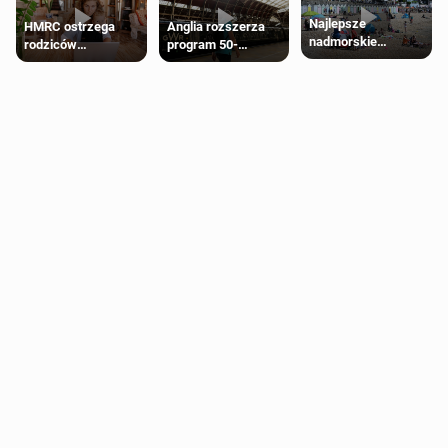
Najlepsze
HMRC ostrzega
Anglia rozszerza
nadmorskie
rodziców
program 50-
miasteczko blisko
pobierających Child
procentowych
Londynu
Benefit. Mogą być
zniżek kolejowych
zobowiązani do
na 18-latków
zwrotu zasiłku