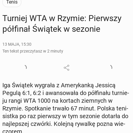
Tenis
Turniej WTA w Rzymie: Pierw­szy
pół­fi­nał Świątek w sezonie
13 MAJA, 15:30
Ten tekst przeczytasz w 2 minuty
Iga Świątek wygrała z Ame­ry­kan­ką Jessicą
Pegulą 6:1, 6:2 i awan­so­wa­ła do pół­fi­na­łu tur­nie­
ju rangi WTA 1000 na kortach ziem­nych w
Rzymie. Spo­tka­nie trwało 67 minut. Polska te­ni­
sist­ka po raz pierw­szy w tym sezonie dotarła do
naj­lep­szej czwórki. Kolejną rywalkę pozna wie­
czo­rem.