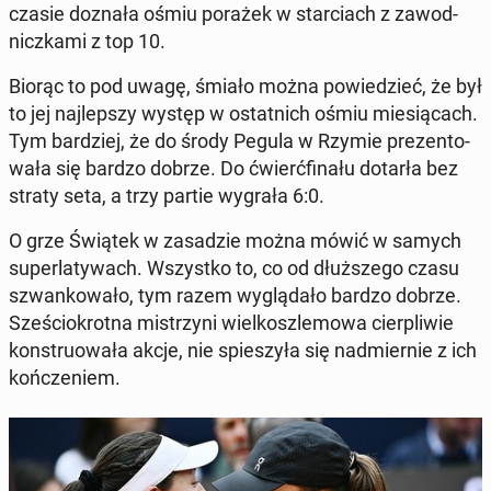
czasie doznała ośmiu porażek w star­ciach z za­wod­
nicz­ka­mi z top 10.
Biorąc to pod uwagę, śmiało można po­wie­dzieć, że był
to jej naj­lep­szy występ w ostat­nich ośmiu mie­sią­cach.
Tym bar­dziej, że do środy Pegula w Rzymie pre­zen­to­
wa­ła się bardzo dobrze. Do ćwierć­fi­na­łu dotarła bez
straty seta, a trzy partie wygrała 6:0.
O grze Świątek w za­sa­dzie można mówić w samych
su­per­la­ty­wach. Wszyst­ko to, co od dłuż­sze­go czasu
szwan­ko­wa­ło, tym razem wy­glą­da­ło bardzo dobrze.
Sze­ścio­krot­na mi­strzy­ni wiel­kosz­le­mo­wa cier­pli­wie
kon­stru­owa­ła akcje, nie spie­szy­ła się nad­mier­nie z ich
koń­cze­niem.