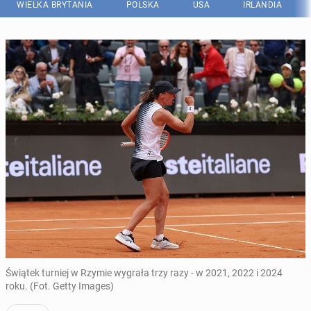
WIELKA BRYTANIA
POLSKA
USA
IRLANDIA
Świątek turniej w Rzymie wygrała trzy razy - w 2021, 2022 i 2024
roku. (Fot. Getty Images)