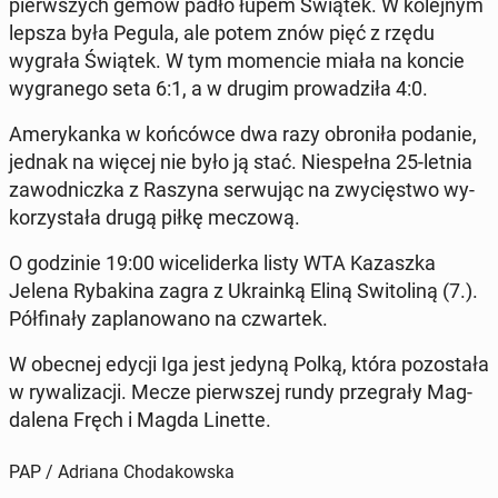
pierw­szych gemów padło łupem Świątek. W ko­lej­nym
lepsza była Pegula, ale potem znów pięć z rzędu
wygrała Świątek. W tym mo­men­cie miała na koncie
wy­gra­ne­go seta 6:1, a w drugim pro­wa­dzi­ła 4:0.
Ame­ry­kan­ka w koń­ców­ce dwa razy obro­ni­ła podanie,
jednak na więcej nie było ją stać. Nie­speł­na 25-letnia
za­wod­nicz­ka z Raszyna ser­wu­jąc na zwy­cię­stwo wy­
ko­rzy­sta­ła drugą piłkę meczową.
O go­dzi­nie 19:00 wi­ce­li­der­ka listy WTA Ka­zasz­ka
Jelena Ry­ba­ki­na zagra z Ukra­in­ką Eliną Swi­to­li­ną (7.).
Pół­fi­na­ły za­pla­no­wa­no na czwar­tek.
W obecnej edycji Iga jest jedyną Polką, która po­zo­sta­ła
w ry­wa­li­za­cji. Mecze pierw­szej rundy prze­gra­ły Mag­
da­le­na Fręch i Magda Linette.
PAP / Adriana Chodakowska