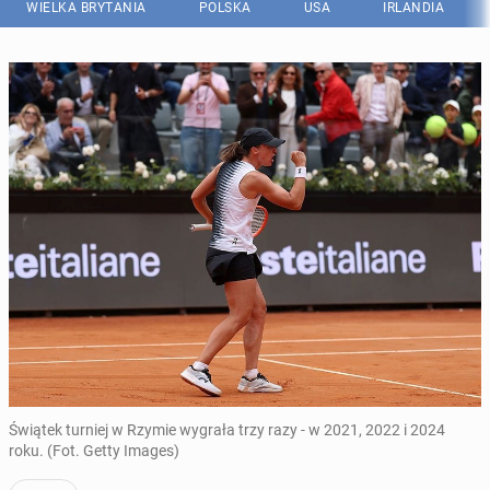
WIELKA BRYTANIA
POLSKA
USA
IRLANDIA
Świątek turniej w Rzymie wygrała trzy razy - w 2021, 2022 i 2024
roku. (Fot. Getty Images)