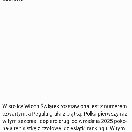
W stolicy Włoch Świątek roz­sta­wio­na jest z numerem
czwar­tym, a Pegula grała z piątką. Polka pierw­szy raz
w tym sezonie i dopiero drugi od wrze­śnia 2025 po­ko­
na­ła te­ni­sist­kę z czo­ło­wej dzie­siąt­ki ran­kin­gu. W tym