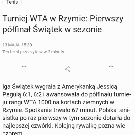
Tenis
Turniej WTA w Rzymie: Pierw­szy
pół­fi­nał Świątek w sezonie
13 MAJA, 15:30
Ten tekst przeczytasz w 2 minuty
Iga Świątek wygrała z Ame­ry­kan­ką Jessicą
Pegulą 6:1, 6:2 i awan­so­wa­ła do pół­fi­na­łu tur­nie­
ju rangi WTA 1000 na kortach ziem­nych w
Rzymie. Spo­tka­nie trwało 67 minut. Polska te­ni­
sist­ka po raz pierw­szy w tym sezonie dotarła do
naj­lep­szej czwórki. Kolejną rywalkę pozna wie­
czo­rem.