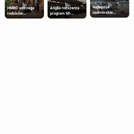
Najlepsze
HMRC ostrzega
Anglia rozszerza
nadmorskie
rodziców
program 50-
miasteczko blisko
pobierających Child
procentowych
Londynu
Benefit. Mogą być
zniżek kolejowych
zobowiązani do
na 18-latków
zwrotu zasiłku