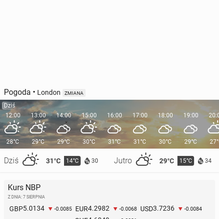
Pogoda
•
London
ZMIANA
Dziś
12:00
13:00
14:00
15:00
16:00
17:00
18:00
19:00
20:
28°C
29°C
29°C
30°C
31°C
31°C
30°C
29°C
27
Dziś
Jutro
31°C
29°C
14°C
15°C
30
34
Kurs NBP
Z DNIA: 7 SIERPNIA
5.0134
4.2982
3.7236
GBP
EUR
USD
-0.0085
-0.0068
-0.0084