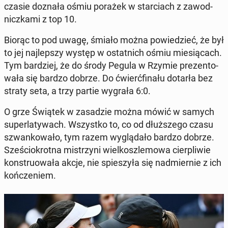
czasie doznała ośmiu porażek w star­ciach z za­wod­
nicz­ka­mi z top 10.
Biorąc to pod uwagę, śmiało można po­wie­dzieć, że był
to jej naj­lep­szy występ w ostat­nich ośmiu mie­sią­cach.
Tym bar­dziej, że do środy Pegula w Rzymie pre­zen­to­
wa­ła się bardzo dobrze. Do ćwierć­fi­na­łu dotarła bez
straty seta, a trzy partie wygrała 6:0.
O grze Świątek w za­sa­dzie można mówić w samych
su­per­la­ty­wach. Wszyst­ko to, co od dłuż­sze­go czasu
szwan­ko­wa­ło, tym razem wy­glą­da­ło bardzo dobrze.
Sze­ścio­krot­na mi­strzy­ni wiel­kosz­le­mo­wa cier­pli­wie
kon­stru­owa­ła akcje, nie spie­szy­ła się nad­mier­nie z ich
koń­cze­niem.