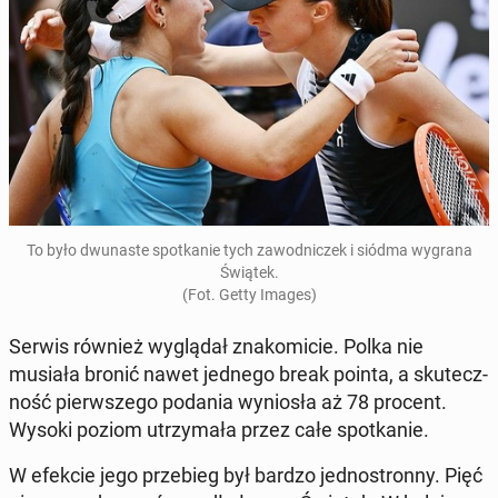
To było dwu­na­ste spo­tka­nie tych za­wod­ni­czek i siódma wygrana
Świątek.
(Fot. Getty Images)
Serwis również wy­glą­dał zna­ko­mi­cie. Polka nie
musiała bronić nawet jednego break pointa, a sku­tecz­
ność pierw­sze­go podania wy­nio­sła aż 78 procent.
Wysoki poziom utrzy­ma­ła przez całe spo­tka­nie.
W efekcie jego prze­bieg był bardzo jed­no­stron­ny. Pięć