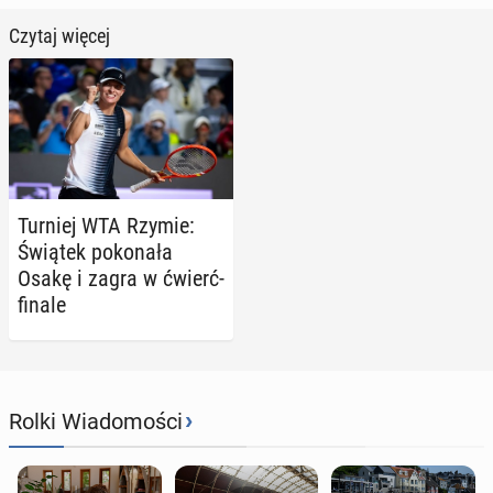
Czytaj więcej
Turniej WTA Rzymie:
Świątek po­ko­na­ła
Osakę i zagra w ćwierć­
fi­na­le
›
Rolki Wiadomości