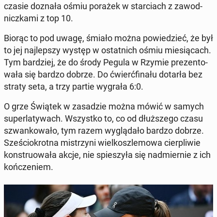
czasie doznała ośmiu porażek w star­ciach z za­wod­
nicz­ka­mi z top 10.
Biorąc to pod uwagę, śmiało można po­wie­dzieć, że był
to jej naj­lep­szy występ w ostat­nich ośmiu mie­sią­cach.
Tym bar­dziej, że do środy Pegula w Rzymie pre­zen­to­
wa­ła się bardzo dobrze. Do ćwierć­fi­na­łu dotarła bez
straty seta, a trzy partie wygrała 6:0.
O grze Świątek w za­sa­dzie można mówić w samych
su­per­la­ty­wach. Wszyst­ko to, co od dłuż­sze­go czasu
szwan­ko­wa­ło, tym razem wy­glą­da­ło bardzo dobrze.
Sze­ścio­krot­na mi­strzy­ni wiel­kosz­le­mo­wa cier­pli­wie
kon­stru­owa­ła akcje, nie spie­szy­ła się nad­mier­nie z ich
koń­cze­niem.