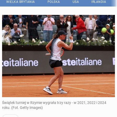
WIELKA BRYTANIA
POLSKA
USA
IRLANDIA
Świątek turniej w Rzymie wygrała trzy razy - w 2021, 2022 i 2024
roku. (Fot. Getty Images)