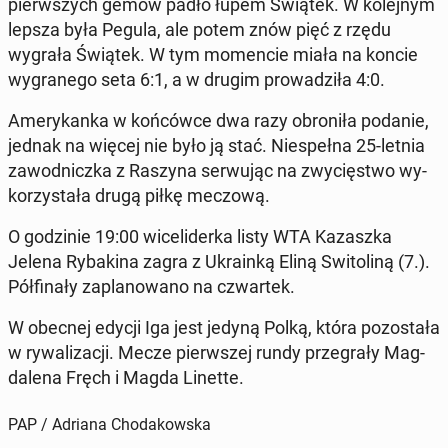
pierw­szych gemów padło łupem Świątek. W ko­lej­nym
lepsza była Pegula, ale potem znów pięć z rzędu
wygrała Świątek. W tym mo­men­cie miała na koncie
wy­gra­ne­go seta 6:1, a w drugim pro­wa­dzi­ła 4:0.
Ame­ry­kan­ka w koń­ców­ce dwa razy obro­ni­ła podanie,
jednak na więcej nie było ją stać. Nie­speł­na 25-letnia
za­wod­nicz­ka z Raszyna ser­wu­jąc na zwy­cię­stwo wy­
ko­rzy­sta­ła drugą piłkę meczową.
O go­dzi­nie 19:00 wi­ce­li­der­ka listy WTA Ka­zasz­ka
Jelena Ry­ba­ki­na zagra z Ukra­in­ką Eliną Swi­to­li­ną (7.).
Pół­fi­na­ły za­pla­no­wa­no na czwar­tek.
W obecnej edycji Iga jest jedyną Polką, która po­zo­sta­ła
w ry­wa­li­za­cji. Mecze pierw­szej rundy prze­gra­ły Mag­
da­le­na Fręch i Magda Linette.
PAP / Adriana Chodakowska