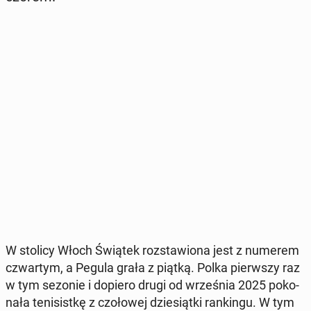
W stolicy Włoch Świątek roz­sta­wio­na jest z numerem
czwar­tym, a Pegula grała z piątką. Polka pierw­szy raz
w tym sezonie i dopiero drugi od wrze­śnia 2025 po­ko­
na­ła te­ni­sist­kę z czo­ło­wej dzie­siąt­ki ran­kin­gu. W tym