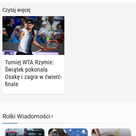
Czytaj więcej
Turniej WTA Rzymie:
Świątek po­ko­na­ła
Osakę i zagra w ćwierć­
fi­na­le
›
Rolki Wiadomości