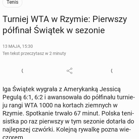
Tenis
Turniej WTA w Rzymie: Pierw­szy
pół­fi­nał Świątek w sezonie
13 MAJA, 15:30
Ten tekst przeczytasz w 2 minuty
Iga Świątek wygrała z Ame­ry­kan­ką Jessicą
Pegulą 6:1, 6:2 i awan­so­wa­ła do pół­fi­na­łu tur­nie­
ju rangi WTA 1000 na kortach ziem­nych w
Rzymie. Spo­tka­nie trwało 67 minut. Polska te­ni­
sist­ka po raz pierw­szy w tym sezonie dotarła do
naj­lep­szej czwórki. Kolejną rywalkę pozna wie­
czo­rem.