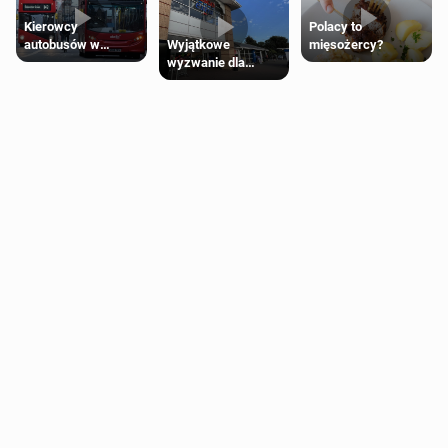
Kierowcy
Polacy to
Wyjątkowe
autobusów w
mięsożercy?
wyzwanie dla
Londynie
posiadaczy kart
zapowiadają strajki
Tesco Clubcard!