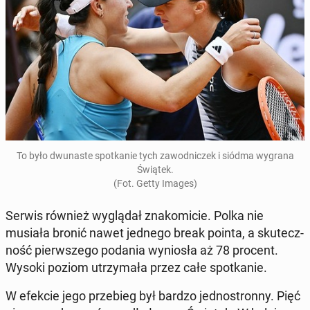
To było dwu­na­ste spo­tka­nie tych za­wod­ni­czek i siódma wygrana
Świątek.
(Fot. Getty Images)
Serwis również wy­glą­dał zna­ko­mi­cie. Polka nie
musiała bronić nawet jednego break pointa, a sku­tecz­
ność pierw­sze­go podania wy­nio­sła aż 78 procent.
Wysoki poziom utrzy­ma­ła przez całe spo­tka­nie.
W efekcie jego prze­bieg był bardzo jed­no­stron­ny. Pięć