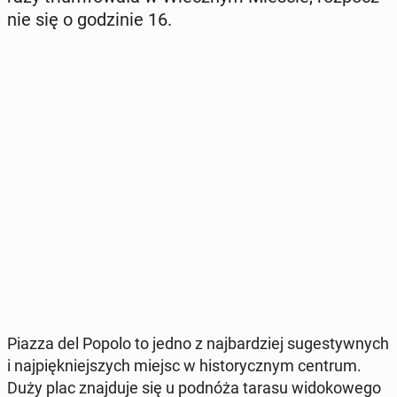
nie się o go­dzi­nie 16.
Piazza del Popolo to jedno z naj­bar­dziej su­ge­styw­nych
i naj­pięk­niej­szych miejsc w hi­sto­rycz­nym centrum.
Duży plac znaj­du­je się u podnóża tarasu wi­do­ko­we­go