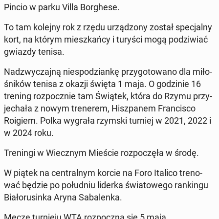
Pincio w parku Villa Bor­ghe­se.
To tam kolejny rok z rzędu urzą­dzo­ny został spe­cjal­ny
kort, na którym miesz­kań­cy i turyści mogą po­dzi­wiać
gwiazdy tenisa.
Nad­zwy­czaj­ną nie­spo­dzian­kę przy­go­to­wa­no dla mi­ło­
śni­ków tenisa z okazji święta 1 maja. O go­dzi­nie 16
trening roz­pocz­nie tam Świątek, która do Rzymu przy­
je­cha­ła z nowym tre­ne­rem, Hisz­pa­nem Fran­ci­sco
Roigiem. Polka wygrała rzymski turniej w 2021, 2022 i
w 2024 roku.
Tre­nin­gi w Wiecz­nym Mieście roz­po­czę­ła w środę.
W piątek na cen­tral­nym korcie na Foro Italico tre­no­
wać będzie po po­łu­dniu liderka świa­to­we­go ran­kin­gu
Bia­ło­ru­sin­ka Aryna Sa­ba­len­ka.
Mecze tur­nie­ju WTA roz­pocz­ną się 5 maja.