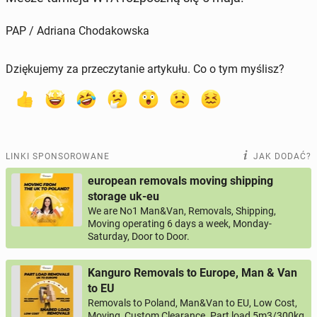
PAP / Adriana Chodakowska
Dziękujemy za przeczytanie artykułu. Co o tym myślisz?
LINKI SPONSOROWANE
JAK DODAĆ?
european removals moving shipping
storage uk-eu
We are No1 Man&Van, Removals, Shipping,
Moving operating 6 days a week, Monday-
Saturday, Door to Door.
Kanguro Removals to Europe, Man & Van
to EU
Removals to Poland, Man&Van to EU, Low Cost,
Moving, Custom Clearance. Part load 5m3/300kg