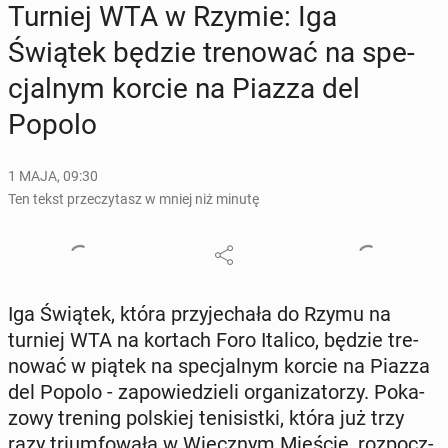
Turniej WTA w Rzymie: Iga
Świątek będzie tre­no­wać na spe­
cjal­nym korcie na Piazza del
Popolo
1 MAJA, 09:30
Ten tekst przeczytasz w mniej niż minutę
Iga Świątek, która przy­je­cha­ła do Rzymu na
turniej WTA na kortach Foro Italico, będzie tre­
no­wać w piątek na spe­cjal­nym korcie na Piazza
del Popolo - za­po­wie­dzie­li or­ga­ni­za­to­rzy. Po­ka­
zo­wy trening pol­skiej te­ni­sist­ki, która już trzy
razy trium­fo­wa­ła w Wiecz­nym Mieście, roz­pocz­