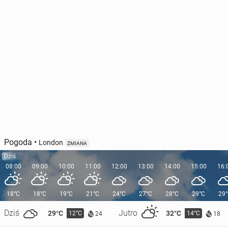
Pogoda
•
London
ZMIANA
Dziś
08:00
09:00
10:00
11:00
12:00
13:00
14:00
15:00
16:
18°C
18°C
19°C
21°C
24°C
27°C
28°C
29°C
29
Dziś
Jutro
29°C
32°C
12°C
14°C
24
18