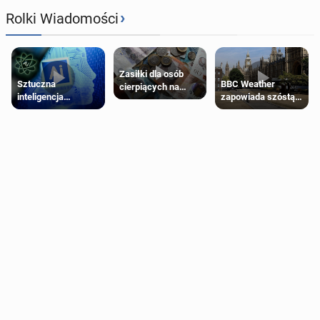
›
Rolki Wiadomości
Zasiłki dla osób
Sztuczna
BBC Weather
cierpiących na
inteligencja
zapowiada szóstą
schorzenia
próbowała oszukać
falę upałów w
psychiczne
człowieka
Londynie