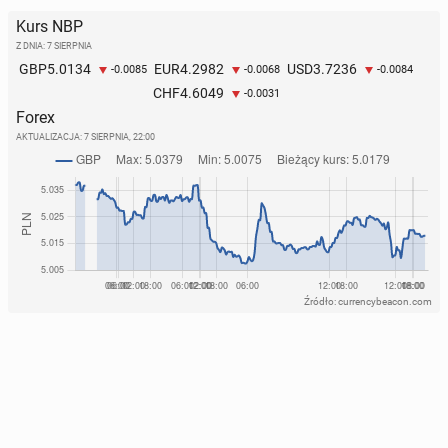
Kurs NBP
Z DNIA: 7 SIERPNIA
5.0134
4.2982
3.7236
GBP
EUR
USD
-0.0085
-0.0068
-0.0084
4.6049
CHF
-0.0031
Forex
AKTUALIZACJA:
7 SIERPNIA, 22:00
Źródło: currencybeacon.com