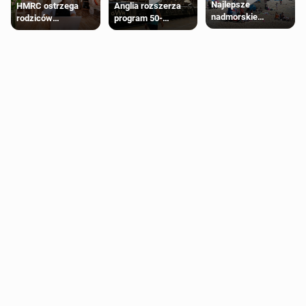
Najlepsze
HMRC ostrzega
Anglia rozszerza
nadmorskie
rodziców
program 50-
miasteczko blisko
pobierających Child
procentowych
Londynu
Benefit. Mogą być
zniżek kolejowych
zobowiązani do
na 18-latków
zwrotu zasiłku