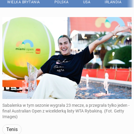
WIELKA BRYTANIA
POLSKA
USA
IRLANDIA
Sabalenka w tym sezonie wygrała 23 mecze, a przegrała tylko jeden -
finał Australian Open z wiceliderką listy WTA Rybakiną. (Fot. Getty
Images)
Tenis