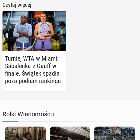
Czytaj więcej
Turniej WTA w Miami:
Sa­ba­len­ka z Gauff w
finale. Świątek spadła
poza podium ran­kin­gu
›
Rolki Wiadomości