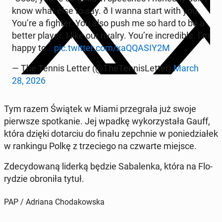
know what else to say. ð I wanna start with you.
You’re a fighter. You also push me so hard to be a
better player. I like our rivalry. You’re in­cre­di­ble. I’m
happy to…
pic.twitter.com/xa­QQA­SIY2M
— The Tennis Letter (@The­Ten­ni­sLet­ter)
March
28, 2026
Tym razem Świątek w Miami prze­gra­ła już swoje
pierw­sze spo­tka­nie. Jej wpadkę wy­ko­rzy­sta­ła Gauff,
która dzięki do­tar­ciu do finału ze­pchnie w po­nie­dzia­łek
w ran­kin­gu Polkę z trze­cie­go na czwarte miejsce.
Zde­cy­do­wa­ną liderką będzie Sa­ba­len­ka, która na Flo­
ry­dzie obro­ni­ła tytuł.
PAP / Adriana Chodakowska