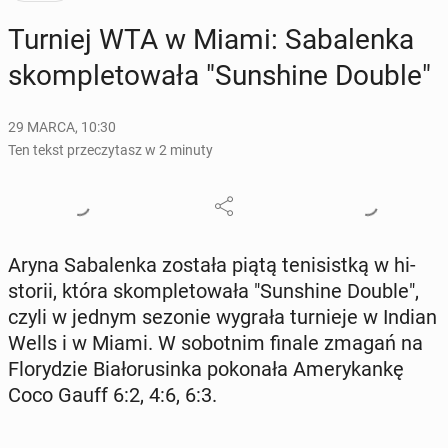
Turniej WTA w Miami: Sa­ba­len­ka
skom­ple­to­wa­ła "Sun­shi­ne Double"
29 MARCA, 10:30
Ten tekst przeczytasz w 2 minuty
Aryna Sa­ba­len­ka została piątą te­ni­sist­ką w hi­
sto­rii, która skom­ple­to­wa­ła "Sun­shi­ne Double",
czyli w jednym sezonie wygrała tur­nie­je w Indian
Wells i w Miami. W so­bot­nim finale zmagań na
Flo­ry­dzie Bia­ło­ru­sin­ka po­ko­na­ła Ame­ry­kan­kę
Coco Gauff 6:2, 4:6, 6:3.