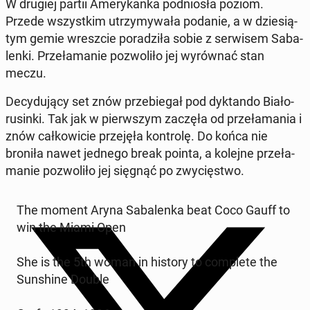
W drugiej partii Ame­ry­kan­ka pod­nio­sła poziom.
Przede wszyst­kim utrzy­my­wa­ła podanie, a w dzie­sią­
tym gemie wresz­cie po­ra­dzi­ła sobie z ser­wi­sem Sa­ba­
len­ki. Prze­ła­ma­nie po­zwo­li­ło jej wy­rów­nać stan
meczu.
De­cy­du­ją­cy set znów prze­bie­gał pod dyk­tan­do Bia­ło­
ru­sin­ki. Tak jak w pierw­szym zaczęła od prze­ła­ma­nia i
znów cał­ko­wi­cie prze­ję­ła kon­tro­lę. Do końca nie
broniła nawet jednego break pointa, a kolejne prze­ła­
ma­nie po­zwo­li­ło jej sięgnąć po zwy­cię­stwo.
The moment Aryna Sa­ba­len­ka beat Coco Gauff to
win the Miami Open
She is the 5th woman in history to com­ple­te the
Sun­shi­ne Double