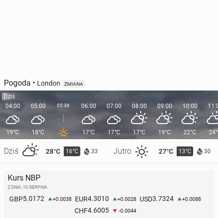
Pogoda
•
London
ZMIANA
Dziś
04:00
05:00
05:38
06:00
07:00
08:00
09:00
10:00
11:
19°C
18°C
17°C
17°C
17°C
19°C
22°C
24
Dziś
Jutro
28°C
27°C
16°C
13°C
33
30
Kurs NBP
Z DNIA: 10 SIERPNIA
5.0172
4.3010
3.7324
GBP
EUR
USD
+0.0038
+0.0028
+0.0088
4.6005
CHF
-0.0044