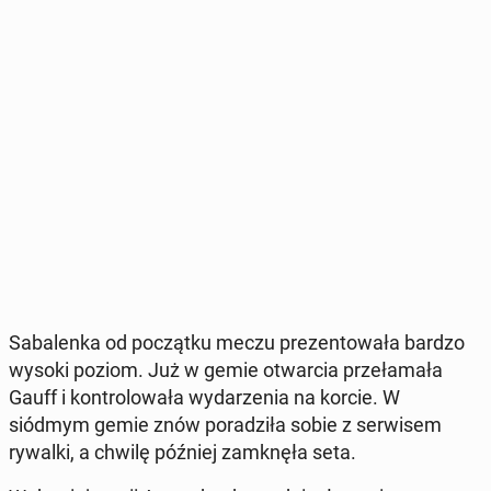
Sa­ba­len­ka od po­cząt­ku meczu pre­zen­to­wa­ła bardzo
wysoki poziom. Już w gemie otwar­cia prze­ła­ma­ła
Gauff i kon­tro­lo­wa­ła wy­da­rze­nia na korcie. W
siódmym gemie znów po­ra­dzi­ła sobie z ser­wi­sem
rywalki, a chwilę później za­mknę­ła seta.