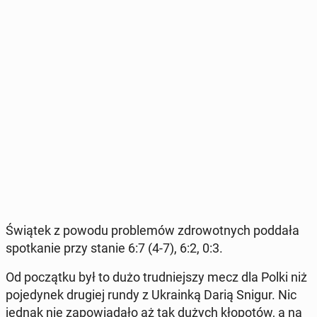
Świątek z powodu pro­ble­mów zdro­wot­nych poddała
spo­tka­nie przy stanie 6:7 (4-7), 6:2, 0:3.
Od po­cząt­ku był to dużo trud­niej­szy mecz dla Polki niż
po­je­dy­nek drugiej rundy z Ukra­in­ką Darią Snigur. Nic
jednak nie za­po­wia­da­ło aż tak dużych kło­po­tów, a na