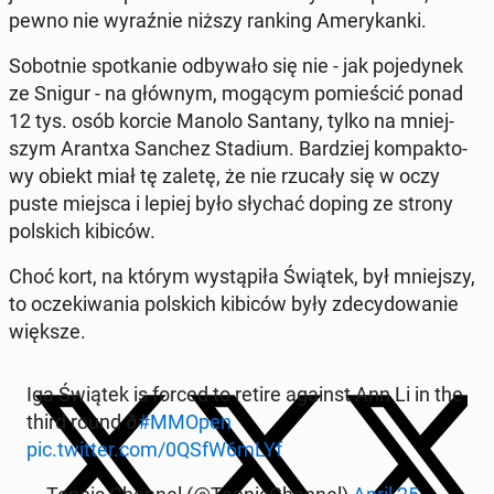
pewno nie wy­raź­nie niższy ranking Ame­ry­kan­ki.
So­bot­nie spo­tka­nie od­by­wa­ło się nie - jak po­je­dy­nek
ze Snigur - na głównym, mogącym po­mie­ścić ponad
12 tys. osób korcie Manolo Santany, tylko na mniej­
szym Arantxa Sanchez Stadium. Bar­dziej kom­pak­to­
wy obiekt miał tę zaletę, że nie rzucały się w oczy
puste miejsca i lepiej było słychać doping ze strony
pol­skich kibiców.
Choć kort, na którym wy­stą­pi­ła Świątek, był mniej­szy,
to ocze­ki­wa­nia pol­skich kibiców były zde­cy­do­wa­nie
większe.
Iga Świątek is forced to retire against Ann Li in the
third round ð
#MMOpen
pic.twitter.com/0QSfW6mLYf