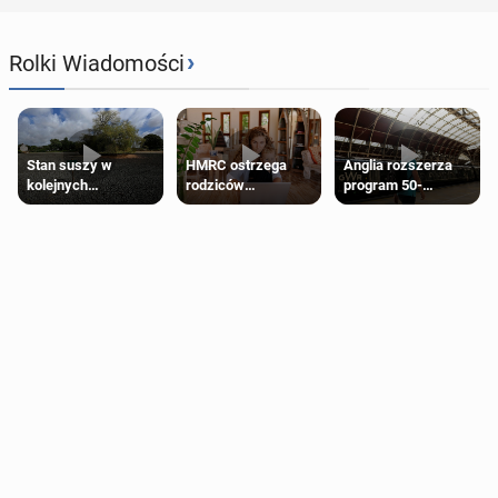
›
Rolki Wiadomości
Stan suszy w
HMRC ostrzega
Anglia rozszerza
kolejnych
rodziców
program 50-
regionach Anglii.
pobierających Child
procentowych
Miliony osób już są
Benefit. Mogą być
zniżek kolejowych
objęte
zobowiązani do
na 18-latków
ograniczeniami
zwrotu zasiłku