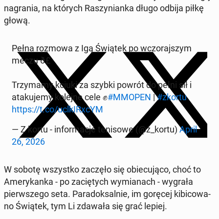
na­gra­nia, na których Ra­szy­nian­ka długo odbija piłkę
głową.
Pełna rozmowa z Igą Świątek po wczo­raj­szym
meczu ð£️
Trzy­ma­my kciuki za szybki powrót do pełni sił i
ata­ku­je­my kolejne cele ✊
#MMOPEN
|
#zkortu
https://t.co/ucl­kI­RxcYM
— Z kortu - in­for­ma­cje te­ni­so­we (@z_kortu)
April
26, 2026
W sobotę wszyst­ko zaczęło się obie­cu­ją­co, choć to
Ame­ry­kan­ka - po za­cię­tych wy­mia­nach - wygrała
pierw­sze­go seta. Pa­ra­dok­sal­nie, im goręcej ki­bi­co­wa­
no Świątek, tym Li zdawała się grać lepiej.