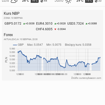
Dziś
Jutro
26°C
29°C
16°C
15°C
44
33
Kurs NBP
Z DNIA: 10 SIERPNIA
5.0172
4.3010
3.7324
GBP
EUR
USD
+0.0038
+0.0028
+0.0088
4.6005
CHF
-0.0044
Forex
AKTUALIZACJA:
10 SIERPNIA, 20:30
Źródło: currencybeacon.com