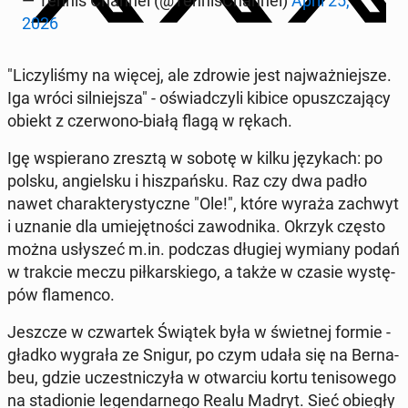
— Tennis Channel (@Ten­ni­sChan­nel)
April 25,
2026
"Li­czy­li­śmy na więcej, ale zdrowie jest naj­waż­niej­sze.
Iga wróci sil­niej­sza" - oświad­czy­li kibice opusz­cza­ją­cy
obiekt z czer­wo­no-białą flagą w rękach.
Igę wspie­ra­no zresztą w sobotę w kilku ję­zy­kach: po
polsku, an­giel­sku i hisz­pań­sku. Raz czy dwa padło
nawet cha­rak­te­ry­stycz­ne "Ole!", które wyraża zachwyt
i uznanie dla umie­jęt­no­ści za­wod­ni­ka. Okrzyk często
można usły­szeć m.in. podczas długiej wymiany podań
w trakcie meczu pił­kar­skie­go, a także w czasie wy­stę­
pów fla­men­co.
Jeszcze w czwar­tek Świątek była w świet­nej formie -
gładko wygrała ze Snigur, po czym udała się na Ber­na­
beu, gdzie uczest­ni­czy­ła w otwar­ciu kortu te­ni­so­we­go
na sta­dio­nie le­gen­dar­ne­go Realu Madryt. Sieć obiegły