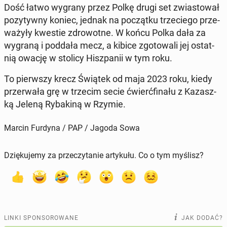
Dość łatwo wygrany przez Polkę drugi set zwia­sto­wał
po­zy­tyw­ny koniec, jednak na po­cząt­ku trze­cie­go prze­
wa­ży­ły kwestie zdro­wot­ne. W końcu Polka dała za
wygraną i poddała mecz, a kibice zgo­to­wa­li jej ostat­
nią owację w stolicy Hisz­pa­nii w tym roku.
To pierw­szy krecz Świątek od maja 2023 roku, kiedy
prze­rwa­ła grę w trzecim secie ćwierć­fi­na­łu z Ka­zasz­
ką Jeleną Ry­ba­ki­ną w Rzymie.
Marcin Furdyna / PAP / Jagoda Sowa
Dziękujemy za przeczytanie artykułu. Co o tym myślisz?
LINKI SPONSOROWANE
JAK DODAĆ?