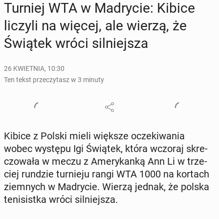
Turniej WTA w Ma­dry­cie: Kibice
liczyli na więcej, ale wierzą, że
Świątek wróci sil­niej­sza
26 KWIETNIA, 10:30
Ten tekst przeczytasz w 3 minuty
Kibice z Polski mieli większe ocze­ki­wa­nia
wobec występu Igi Świątek, która wczoraj skre­
czo­wa­ła w meczu z Ame­ry­kan­ką Ann Li w trze­
ciej rundzie tur­nie­ju rangi WTA 1000 na kortach
ziem­nych w Ma­dry­cie. Wierzą jednak, że polska
te­ni­sist­ka wróci sil­niej­sza.