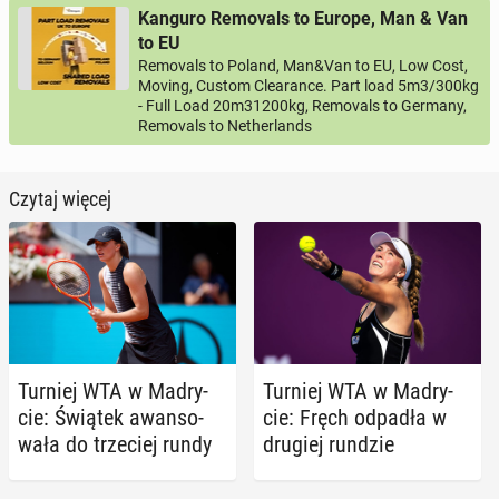
Kanguro Removals to Europe, Man & Van
to EU
Removals to Poland, Man&Van to EU, Low Cost,
Moving, Custom Clearance. Part load 5m3/300kg
- Full Load 20m31200kg, Removals to Germany,
Removals to Netherlands
Czytaj więcej
Turniej WTA w Ma­dry­
Turniej WTA w Ma­dry­
cie: Świątek awan­so­
cie: Fręch odpadła w
wa­ła do trze­ciej rundy
drugiej rundzie