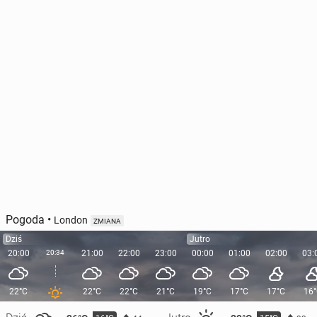
Pogoda
•
London
ZMIANA
Dziś
Jutro
20:00
20:34
21:00
22:00
23:00
00:00
01:00
02:00
03:
22°C
22°C
22°C
21°C
19°C
17°C
17°C
16