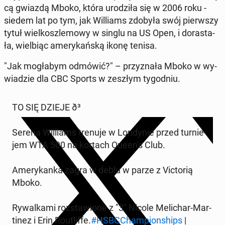
cą gwiazdą Mboko, która uro­dzi­ła się w 2006 roku -
siedem lat po tym, jak Wil­liams zdobyła swój pierw­szy
tytuł wiel­kosz­le­mo­wy w singlu na US Open, i do­ra­sta­
ła, wiel­biąc ame­ry­kań­ską ikonę tenisa.
"Jak mo­gła­bym odmówić?" – przy­zna­ła Mboko w wy­
wia­dzie dla CBC Sports w zeszłym ty­go­dniu.
TO SIĘ DZIEJE ð³
Serena Wil­liams trenuje w Lon­dy­nie przed tur­nie­
jem WTA 500 na kortach Queen's Club.
Ame­ry­kan­ka zagra w deblu w parze z Vic­to­rią
Mboko.
Ry­wal­ka­mi roz­sta­wio­ne z "3" Nicole Me­li­char-Mar­
ti­nez i Erin Ro­utlif­fe.
#HSBC­Cham­pion­ships
|