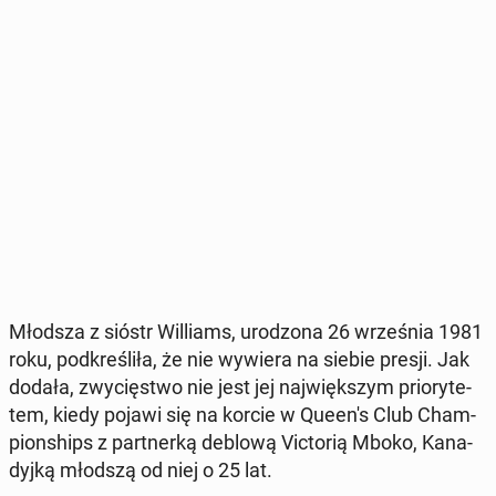
Młodsza z sióstr Wil­liams, uro­dzo­na 26 wrze­śnia 1981
roku, pod­kre­śli­ła, że nie wywiera na siebie presji. Jak
dodała, zwy­cię­stwo nie jest jej naj­więk­szym prio­ry­te­
tem, kiedy pojawi się na korcie w Queen's Club Cham­
pion­ships z part­ner­ką deblową Vic­to­rią Mboko, Ka­na­
dyj­ką młodszą od niej o 25 lat.