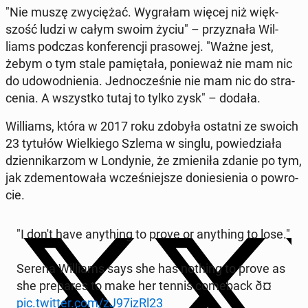
"Nie muszę zwy­cię­żać. Wy­gra­łam więcej niż więk­
szość ludzi w całym swoim życiu" – przy­zna­ła Wil­
liams podczas kon­fe­ren­cji pra­so­wej. "Ważne jest,
żebym o tym stale pa­mię­ta­ła, po­nie­waż nie mam nic
do udo­wod­nie­nia. Jed­no­cze­śnie nie mam nic do stra­
ce­nia. A wszyst­ko tutaj to tylko zysk" – dodała.
Wil­liams, która w 2017 roku zdobyła ostatni ze swoich
23 tytułów Wiel­kie­go Szlema w singlu, po­wie­dzia­ła
dzien­ni­ka­rzom w Lon­dy­nie, że zmie­ni­ła zdanie po tym,
jak zde­men­to­wa­ła wcze­śniej­sze do­nie­sie­nia o po­wro­
cie.
"I don't have any­thing to prove or any­thing to lose."
Serena Wil­liams says she has nothing to prove as
she pre­pa­res to make her tennis co­me­back ð¤
pic.twitter.com/zJ97izRl23