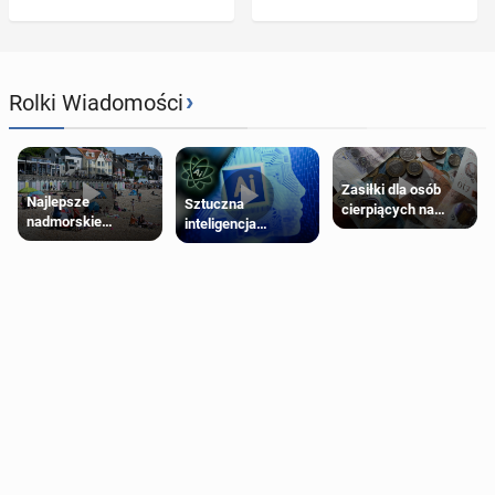
›
Rolki Wiadomości
Zasiłki dla osób
Najlepsze
Sztuczna
cierpiących na
nadmorskie
inteligencja
schorzenia
miasteczko blisko
próbowała oszukać
psychiczne
Londynu
człowieka