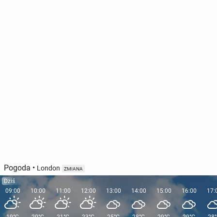
Pogoda
•
London
ZMIANA
Dziś
09:00
10:00
11:00
12:00
13:00
14:00
15:00
16:00
17: