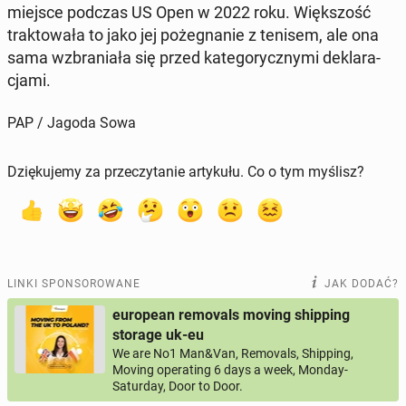
miejsce podczas US Open w 2022 roku. Więk­szość
trak­to­wa­ła to jako jej po­że­gna­nie z tenisem, ale ona
sama wzbra­nia­ła się przed ka­te­go­rycz­ny­mi de­kla­ra­
cja­mi.
PAP / Jagoda Sowa
Dziękujemy za przeczytanie artykułu. Co o tym myślisz?
LINKI SPONSOROWANE
JAK DODAĆ?
european removals moving shipping
storage uk-eu
We are No1 Man&Van, Removals, Shipping,
Moving operating 6 days a week, Monday-
Saturday, Door to Door.