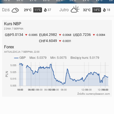
19°C
20°C
21°C
23°C
25°C
28°C
29°C
29°C
28
Dziś
Jutro
29°C
32°C
11°C
14°C
37
18
Kurs NBP
Z DNIA: 7 SIERPNIA
5.0134
4.2982
3.7236
GBP
EUR
USD
-0.0085
-0.0068
-0.0084
4.6049
CHF
-0.0031
Forex
AKTUALIZACJA:
7 SIERPNIA, 22:00
Źródło: currencybeacon.com