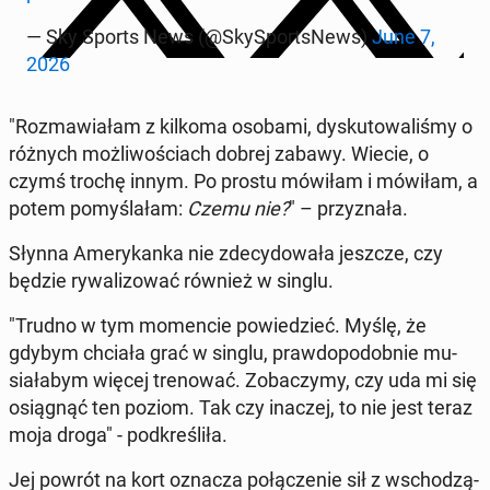
— Sky Sports News (@Sky­Sport­sNews)
June 7,
2026
"Roz­ma­wia­łam z kilkoma osobami, dys­ku­to­wa­li­śmy o
różnych moż­li­wo­ściach dobrej zabawy. Wiecie, o
czymś trochę innym. Po prostu mówiłam i mówiłam, a
potem po­my­śla­łam:
Czemu nie?
" – przy­zna­ła.
Słynna Ame­ry­kan­ka nie zde­cy­do­wa­ła jeszcze, czy
będzie ry­wa­li­zo­wać również w singlu.
"Trudno w tym mo­men­cie po­wie­dzieć. Myślę, że
gdybym chciała grać w singlu, praw­do­po­dob­nie mu­
sia­ła­bym więcej tre­no­wać. Zo­ba­czy­my, czy uda mi się
osią­gnąć ten poziom. Tak czy inaczej, to nie jest teraz
moja droga" - pod­kre­śli­ła.
Jej powrót na kort oznacza po­łą­cze­nie sił z wscho­dzą­