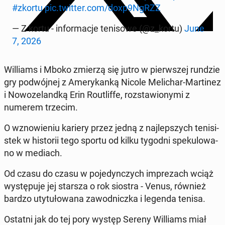
#zkortu
pic.twitter.com/doxp9NgRZZ
— Z kortu - in­for­ma­cje te­ni­so­we (@z_kortu)
June
7, 2026
Wil­liams i Mboko zmierzą się jutro w pierw­szej rundzie
gry po­dwój­nej z Ame­ry­kan­ką Nicole Me­li­char-Mar­ti­nez
i No­wo­ze­land­ką Erin Ro­utlif­fe, roz­sta­wio­ny­mi z
numerem trzecim.
O wzno­wie­niu kariery przez jedną z naj­lep­szych te­ni­si­
stek w hi­sto­rii tego sportu od kilku tygodni spe­ku­lo­wa­
no w mediach.
Od czasu do czasu w po­je­dyn­czych im­pre­zach wciąż
wy­stę­pu­je jej starsza o rok siostra - Venus, również
bardzo uty­tu­ło­wa­na za­wod­nicz­ka i legenda tenisa.
Ostatni jak do tej pory występ Sereny Wil­liams miał