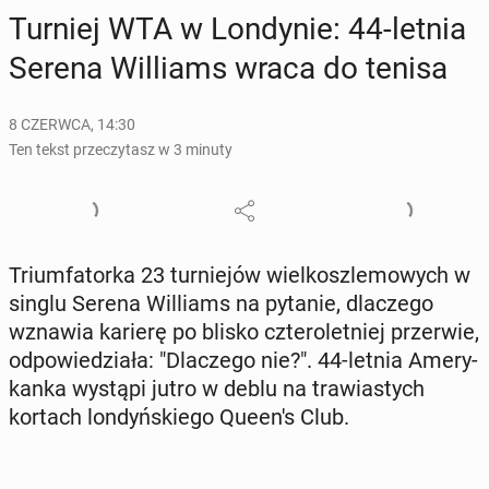
Turniej WTA w Lon­dy­nie: 44-letnia
Serena Wil­liams wraca do tenisa
8 CZERWCA, 14:30
Ten tekst przeczytasz w 3 minuty
Trium­fa­tor­ka 23 tur­nie­jów wiel­kosz­le­mo­wych w
singlu Serena Wil­liams na pytanie, dla­cze­go
wznawia karierę po blisko czte­ro­let­niej prze­rwie,
od­po­wie­dzia­ła: "Dla­cze­go nie?". 44-letnia Ame­ry­
kan­ka wystąpi jutro w deblu na tra­wia­stych
kortach lon­dyń­skie­go Queen's Club.