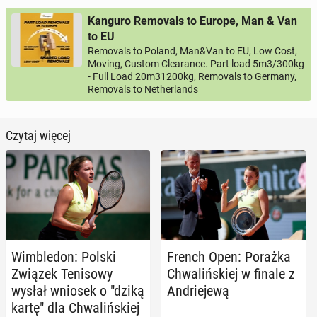
Kanguro Removals to Europe, Man & Van
to EU
Removals to Poland, Man&Van to EU, Low Cost,
Moving, Custom Clearance. Part load 5m3/300kg
- Full Load 20m31200kg, Removals to Germany,
Removals to Netherlands
Czytaj więcej
Wim­ble­don: Polski
French Open: Porażka
Związek Te­ni­so­wy
Chwa­liń­skiej w finale z
wysłał wniosek o "dziką
An­drie­je­wą
kartę" dla Chwa­liń­skiej