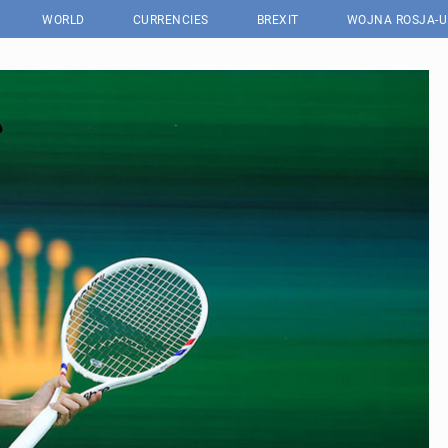
WORLD
CURRENCIES
BREXIT
WOJNA ROSJA-U