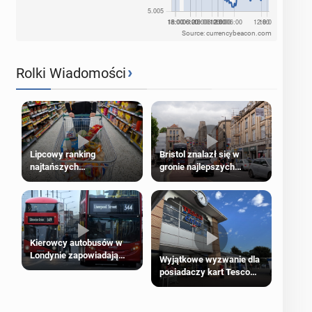
Source: currencybeacon.com
›
Rolki Wiadomości
Lipcowy ranking
Bristol znalazł się w
najtańszych
gronie najlepszych
supermarketów
kierunków podróży na
świecie
Kierowcy autobusów w
Londynie zapowiadają
Wyjątkowe wyzwanie dla
strajki
posiadaczy kart Tesco
Clubcard!