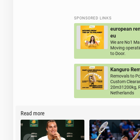
SPONSORED LINKS
european rem
eu
We are No1 Man
Moving operati
to Door.
Kanguro Remo
Removals to Po
Custom Clearan
20m31200kg, R
Netherlands
Read more