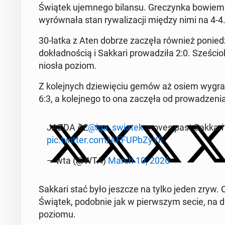
Świątek ujem­nego bilansu. Greczyn­ka bowiem p
wyrów­nała stan ry­wal­iza­cji między nimi na 4-4
30-latka z Aten dobrze zaczęła również poniedz
dokład­noś­cią i Sakkari prowadz­iła 2:0. Sześ­c
niosła poziom.
Z kole­jnych dziewię­ciu gemów aż osiem wygra
6:3, a kole­jnego to ona zaczęła od prowadzenia
JAZDA ð£️
@iga_swiatek
moves past Sakkari t
pic.twitter.com/AF­FUP­bZyYF
— wta (@WTA)
March 10, 2026
Sakkari stać było jeszcze na tylko jeden zryw. Od
Świątek, podob­nie jak w pier­wszym secie, na d
poziomu.