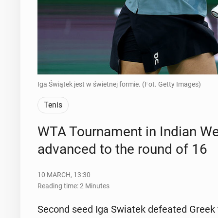
Iga Świątek jest w świetnej formie. (Fot. Getty Images)
Tenis
WTA Tour­na­ment in Indian Wel
ad­vanced to the round of 16
10 MARCH, 13:30
Reading time: 2 Minutes
Second seed Iga Swiatek de­feat­ed Greek t