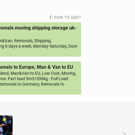
HOW TO ADD?
ovals moving shipping storage uk-
&Van, Removals, Shipping,
ng 6 days a week, Monday-Saturday, Door
vals to Europe, Man & Van to EU
land, Man&Van to EU, Low Cost, Moving,
ce. Part load 5m3/300kg - Full Load
emovals to Germany, Removals to