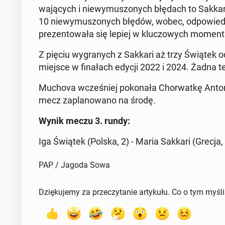
wa­ją­cych i niewymus­zonych błędach to Sakkari 
10 niewymus­zonych błędów, wobec, odpowied­nio
prezen­towała się lepiej w kluc­zowych mo­men­
Z pięciu wygranych z Sakkari aż trzy Świątek o
miejsce w fi­nałach edycji 2022 i 2024. Żadna ten
Muchova wcześniej pokon­ała Chor­watkę Antoni
mecz za­planowano na środę.
Wynik meczu 3. rundy:
Iga Świątek (Polska, 2) - Maria Sakkari (Grecja, 
PAP / Jagoda Sowa
Dziękujemy za przeczytanie artykułu. Co o tym myśl