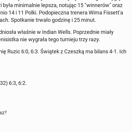
była min­i­mal­nie lepsza, notując 15 "win­nerów" oraz
 14 i 11 Polki. Podopiecz­na trenera Wima Fis­set­t'a
tach. Spotkanie trwało godzinę i 25 minut.
dniosła właśnie w Indian Wells. Poprzed­nie miały
i­sist­ka nie wygrała tego turnieju trzy razy.
ę Ruzic 6:0, 6:3. Świątek z Czeszką ma bilans 4-1. Ich
32) 6:3, 6:2.
isz?