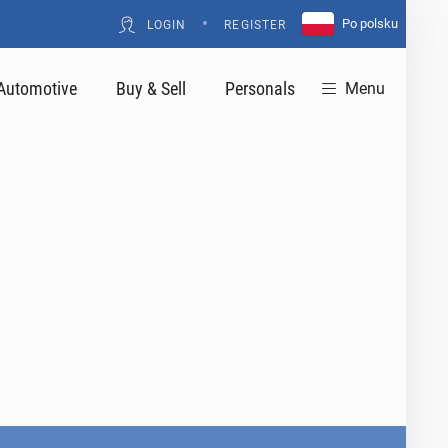
•
Po polsku
LOGIN
REGISTER
Automotive
Buy & Sell
Personals
Menu