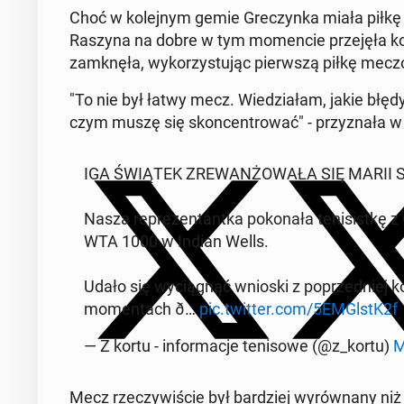
Choć w kole­jnym gemie Greczyn­ka miała piłkę na
Raszyna na dobre w tym mo­men­cie prze­jęła ko
zamknęła, wyko­rzys­tu­jąc pier­wszą piłkę mec
"To nie był łatwy mecz. Wiedzi­ałam, jakie błęd
czym muszę się skon­cen­trować" - przyz­nała w 
IGA ŚWIĄTEK ZRE­WANŻOWAŁA SIĘ MARII 
Nasza reprezen­tan­t­ka pokon­ała teni­sistkę z
WTA 1000 w Indian Wells.
Udało się wyciągnąć wnioski z poprzed­niej k
mo­men­tach ð…
pic.twitter.com/5EMGlstK2f
— Z kortu - in­for­ma­c­je tenisowe (@z_kortu)
M
Mecz rzeczy­wiś­cie był bardziej wyrów­nany ni