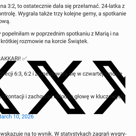
 3:2, to os­tate­cznie dała się przeła­mać. 24-latka z
n­trolę. Wygrała także trzy kolejne gemy, a spotkanie
zową.
y popełniłam w poprzed­nim spotka­niu z Marią i na
krótkiej roz­mowie na korcie Świątek.
SAKKARI! ✅
 Grecji 6:3, 6:2 i za­mel­dowała się w czwartej rundzie
on­frontacji i za­chować chłodną głowę w kluc­zowych
arch 10, 2026
ż wskazu­je na to wynik. W statystykach zagrań wygry­