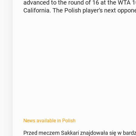
ad­vanced to the round of 16 at the WTA 10
Cal­i­for­nia. The Polish play­er's next op­p
News available in Polish
Przed meczem Sakkari zna­j­dowała się w bardz