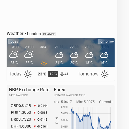
Weather
•
London
CHANGE
Today
Tomorrow
19:00
20:00
20:41
21:00
22:00
23:00
00:00
01:00
23°C
22°C
21°C
20°C
18°C
16°C
16°C
Today
Tomorrow
23°C
25°C
12°C
1
41
NBP Exchange Rate
Forex
DATE: 6 AUGUST
UPDATED:
6 AUGUST, 19:10
5.0219
GBP
-0.0144
4.3050
EUR
-0.0068
3.7320
USD
-0.0148
4.6080
CHF
-0.0164