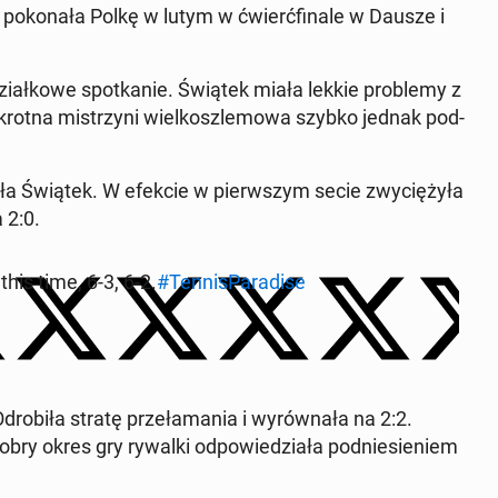
okon­ała Polkę w lutym w ćwierć­fi­nale w Dausze i
.
i­ałkowe spotkanie. Świątek miała lekkie prob­le­my z
iokrot­na mis­trzyni wielkos­zle­mowa szybko jednak pod­
ła Świątek. W efekcie w pier­wszym secie zwyciężyła
 2:0.
his time, 6-3, 6-2.
#Ten­nis­Par­adise
ro­biła stratę przeła­ma­nia i wyrów­nała na 2:2.
obry okres gry rywalki odpowiedzi­ała pod­niesie­niem