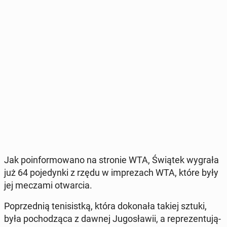
Jak po­in­for­mo­wa­no na stronie WTA, Świątek wygrała
już 64 po­je­dyn­ki z rzędu w im­pre­zach WTA, które były
jej meczami otwar­cia.
Po­przed­nią te­ni­sist­ką, która do­ko­na­ła takiej sztuki,
była po­cho­dzą­ca z dawnej Ju­go­sła­wii, a re­pre­zen­tu­ją­