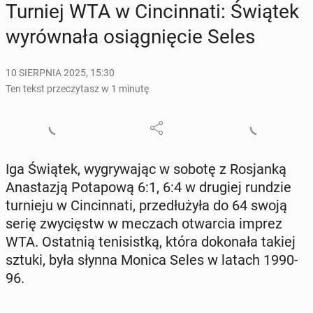
Turniej WTA w Cin­cin­na­ti: Świątek
wy­rów­na­ła osią­gnię­cie Seles
10 SIERPNIA 2025, 15:30
Ten tekst przeczytasz w 1 minutę
Iga Świątek, wy­gry­wa­jąc w sobotę z Ro­sjan­ką
Ana­sta­zją Po­ta­po­wą 6:1, 6:4 w drugiej rundzie
tur­nie­ju w Cin­cin­na­ti, prze­dłu­ży­ła do 64 swoją
serię zwy­cięstw w meczach otwar­cia imprez
WTA. Ostat­nią te­ni­sist­ką, która do­ko­na­ła takiej
sztuki, była słynna Monica Seles w latach 1990-
96.