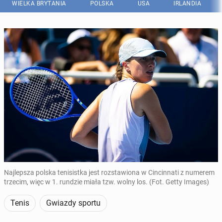
WIELKA BRYTANIA
POLSKA
USA
IRLANDIA
Najlepsza polska tenisistka jest rozstawiona w Cincinnati z numerem
trzecim, więc w 1. rundzie miała tzw. wolny los. (Fot. Getty Images)
Tenis
Gwiazdy sportu