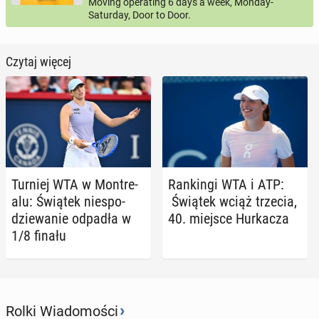
Moving operating 6 days a week, Monday-
Saturday, Door to Door.
Czytaj więcej
Turniej WTA w Mont­re­
Ran­kin­gi WTA i ATP:
alu: Świątek nie­spo­
Świątek wciąż trzecia,
dzie­wa­nie odpadła w
40. miejsce Hur­ka­cza
1/8 finału
›
Rolki Wiadomości