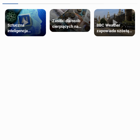
Zasiłki dla osób
Sztuczna
BBC Weather
cierpiących na
inteligencja
zapowiada szóstą
schorzenia
próbowała oszukać
falę upałów w
psychiczne
człowieka
Londynie