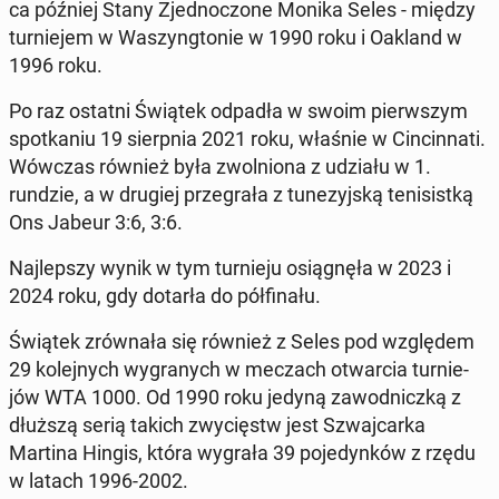
ca później Stany Zjed­no­czo­ne Monika Seles - między
tur­nie­jem w Wa­szyng­to­nie w 1990 roku i Oakland w
1996 roku.
Po raz ostatni Świątek odpadła w swoim pierw­szym
spo­tka­niu 19 sierp­nia 2021 roku, właśnie w Cin­cin­na­ti.
Wówczas również była zwol­nio­na z udziału w 1.
rundzie, a w drugiej prze­gra­ła z tu­ne­zyj­ską te­ni­sist­ką
Ons Jabeur 3:6, 3:6.
Naj­lep­szy wynik w tym tur­nie­ju osią­gnę­ła w 2023 i
2024 roku, gdy dotarła do pół­fi­na­łu.
Świątek zrów­na­ła się również z Seles pod wzglę­dem
29 ko­lej­nych wy­gra­nych w meczach otwar­cia tur­nie­
jów WTA 1000. Od 1990 roku jedyną za­wod­nicz­ką z
dłuższą serią takich zwy­cięstw jest Szwaj­car­ka
Martina Hingis, która wygrała 39 po­je­dyn­ków z rzędu
w latach 1996-2002.