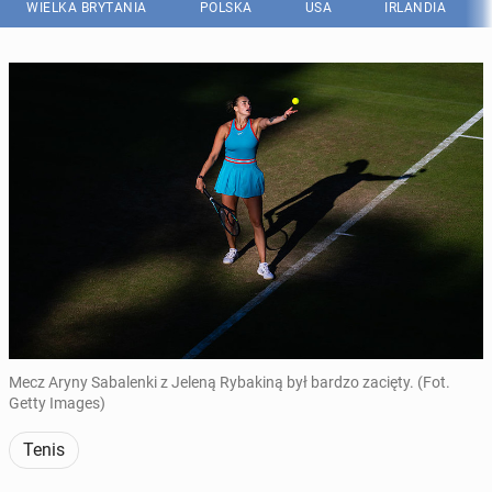
WIELKA BRYTANIA
POLSKA
USA
IRLANDIA
Mecz Aryny Sabalenki z Jeleną Rybakiną był bardzo zacięty. (Fot.
Getty Images)
Tenis