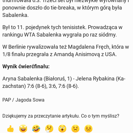
trium­fo­wa­ła 6:3. Trzeci set był nie­zwy­kle wy­rów­na­ny i
po­now­nie doszło do tie-breaka, w którym górą była
Sa­ba­len­ka.
Był to 11. po­je­dy­nek tych te­ni­si­stek. Pro­wa­dzą­ca w
ran­kin­gu WTA Sa­ba­len­ka wygrała po raz siódmy.
W Ber­li­nie ry­wa­li­zo­wa­ła też Mag­da­le­na Fręch, która w
1/8 finału prze­gra­ła z Amandą Ani­si­mo­vą z USA.
Wynik ćwierć­fi­na­łu:
Aryna Sa­ba­len­ka (Bia­ło­ruś, 1) - Jelena Ry­ba­ki­na (Ka­
zach­stan) 7:6 (8-6), 3:6, 7:6 (8-6).
PAP / Jagoda Sowa
Dziękujemy za przeczytanie artykułu. Co o tym myślisz?