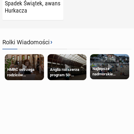
Spadek Świątek, awans
Hur­ka­cza
›
Rolki Wiadomości
Najlepsze
HMRC ostrzega
Anglia rozszerza
nadmorskie
rodziców
program 50-
miasteczko blisko
pobierających Child
procentowych
Londynu
Benefit. Mogą być
zniżek kolejowych
zobowiązani do
na 18-latków
zwrotu zasiłku