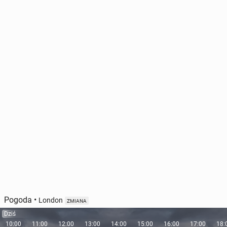
Pogoda
•
London
ZMIANA
Dziś
10:00
11:00
12:00
13:00
14:00
15:00
16:00
17:00
18: