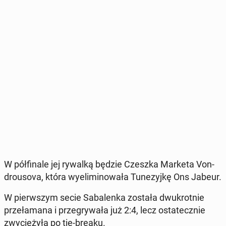
W pół­fi­na­le jej rywalką będzie Czeszka Marketa Von­
dro­uso­va, która wy­eli­mi­no­wa­ła Tu­ne­zyj­kę Ons Jabeur.
W pierw­szym secie Sa­ba­len­ka została dwu­krot­nie
prze­ła­ma­na i prze­gry­wa­ła już 2:4, lecz osta­tecz­nie
zwy­cię­ży­ła po tie-breaku.