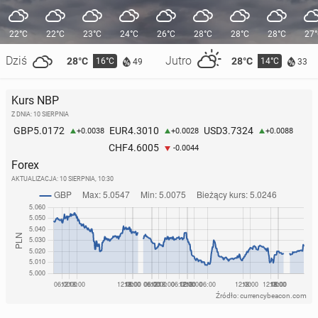
22°C
22°C
23°C
24°C
26°C
28°C
28°C
28°C
27
Dziś
Jutro
28°C
28°C
16°C
14°C
49
33
Kurs NBP
Z DNIA: 10 SIERPNIA
5.0172
4.3010
3.7324
GBP
EUR
USD
+0.0038
+0.0028
+0.0088
4.6005
CHF
-0.0044
Forex
AKTUALIZACJA:
10 SIERPNIA, 10:30
Źródło: currencybeacon.com