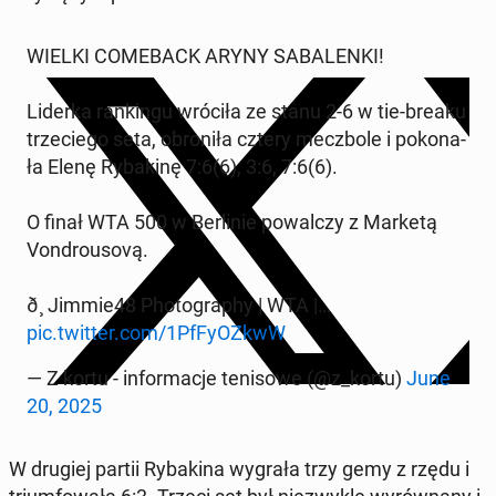
WIELKI CO­ME­BACK ARYNY SA­BA­LEN­KI!
Liderka ran­kin­gu wróciła ze stanu 2-6 w tie-breaku
trze­cie­go seta, obro­ni­ła cztery mecz­bo­le i po­ko­na­
ła Elenę Ry­ba­ki­nę 7:6(6), 3:6, 7:6(6).
O finał WTA 500 w Ber­li­nie po­wal­czy z Marketą
Von­dro­uso­vą.
ð¸ Jimmie48 Pho­to­gra­phy | WTA |…
pic.twitter.com/1PfFy­OZ­kwW
— Z kortu - in­for­ma­cje te­ni­so­we (@z_kortu)
June
20, 2025
W drugiej partii Ry­ba­ki­na wygrała trzy gemy z rzędu i