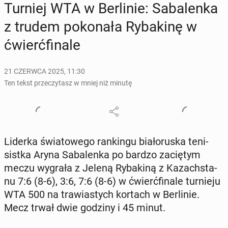
Turniej WTA w Ber­li­nie: Sa­ba­len­ka
z trudem po­ko­na­ła Ry­ba­ki­nę w
ćwierć­fi­na­le
21 CZERWCA 2025, 11:30
Ten tekst przeczytasz w mniej niż minutę
Liderka świa­to­we­go ran­kin­gu bia­ło­ru­ska te­ni­
sist­ka Aryna Sa­ba­len­ka po bardzo za­cię­tym
meczu wygrała z Jeleną Ry­ba­ki­ną z Ka­zach­sta­
nu 7:6 (8-6), 3:6, 7:6 (8-6) w ćwierć­fi­na­le tur­nie­ju
WTA 500 na tra­wia­stych kortach w Ber­li­nie.
Mecz trwał dwie godziny i 45 minut.