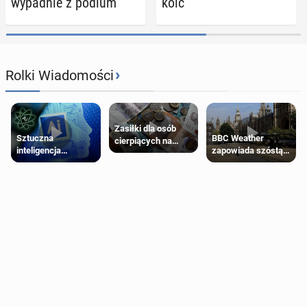
wy­pad­nie z podium
ko­ić
›
Rolki Wiadomości
Zasiłki dla osób
Sztuczna
BBC Weather
cierpiących na
inteligencja
zapowiada szóstą
schorzenia
próbowała oszukać
falę upałów w
psychiczne
człowieka
Londynie