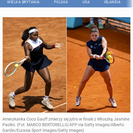
WIELKA BRYTANIA
POLSKA
USA
IRLANDIA
Amerykanka Coco Gauff zmierzy się jutro w finale z Włoszką Jasmine
Paolini. (Fot. MARCO BERTORELLO/AFP via Getty Images/Alberto
Gardin/Eurasia Sport Images/Getty Images)