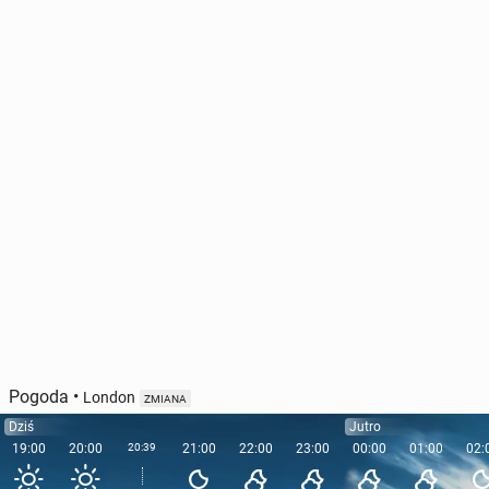
Pogoda
•
London
ZMIANA
Dziś
Jutro
19:00
20:00
20:39
21:00
22:00
23:00
00:00
01:00
02: