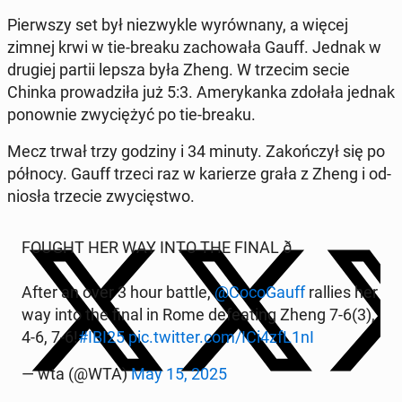
Pierw­szy set był nie­zwy­kle wy­rów­na­ny, a więcej
zimnej krwi w tie-breaku za­cho­wa­ła Gauff. Jednak w
drugiej partii lepsza była Zheng. W trzecim secie
Chinka pro­wa­dzi­ła już 5:3. Ame­ry­kan­ka zdołała jednak
po­now­nie zwy­cię­żyć po tie-breaku.
Mecz trwał trzy godziny i 34 minuty. Za­koń­czył się po
północy. Gauff trzeci raz w ka­rie­rze grała z Zheng i od­
nio­sła trzecie zwy­cię­stwo.
FOUGHT HER WAY INTO THE FINAL ð
After an over 3 hour battle,
@Co­co­Gauff
rallies her
way into the final in Rome de­fe­ating Zheng 7-6(3),
4-6, 7-6!
#IBI25
pic.twitter.com/ICi4zfL1nI
— wta (@WTA)
May 15, 2025