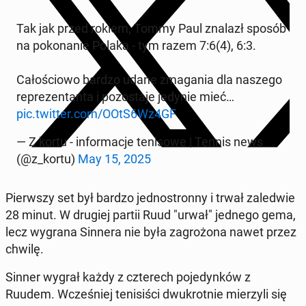
Tak jak przed rokiem, Tommy Paul znalazł sposób
na po­ko­na­nie Polaka - tym razem 7:6(4), 6:3.
Ca­ło­ścio­wo bardzo udane zma­ga­nia dla naszego
re­pre­zen­tan­ta i po­zo­sta­je jedynie mieć…
pic.twitter.com/OOtS6Wz4GF
— Z kortu - in­for­ma­cje te­ni­so­we | Tennis news
(@z_kortu)
May 15, 2025
Pierw­szy set był bardzo jed­no­stron­ny i trwał za­le­d­wie
28 minut. W drugiej partii Ruud "urwał" jednego gema,
lecz wygrana Sinnera nie była za­gro­żo­na nawet przez
chwilę.
Sinner wygrał każdy z czte­rech po­je­dyn­ków z
Ruudem. Wcze­śniej te­ni­si­ści dwu­krot­nie mie­rzy­li się