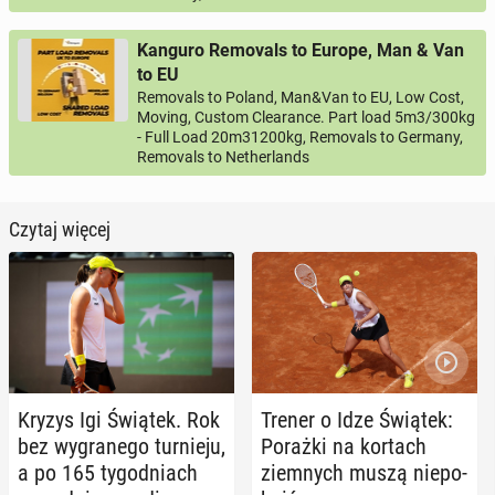
Kanguro Removals to Europe, Man & Van
to EU
Removals to Poland, Man&Van to EU, Low Cost,
Moving, Custom Clearance. Part load 5m3/300kg
- Full Load 20m31200kg, Removals to Germany,
Removals to Netherlands
Czytaj więcej
Kryzys Igi Świątek. Rok
Trener o Idze Świątek:
bez wy­gra­ne­go tur­nie­ju,
Porażki na kortach
a po 165 ty­go­dniach
ziem­nych muszą nie­po­