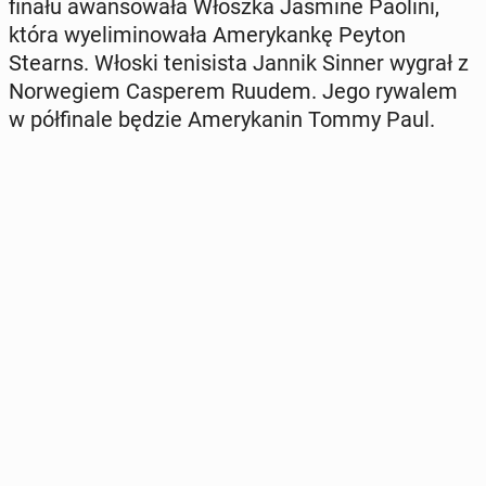
finału awan­so­wa­ła Włoszka Jasmine Paolini,
która wy­eli­mi­no­wa­ła Ame­ry­kan­kę Peyton
Stearns. Włoski te­ni­si­sta Jannik Sinner wygrał z
Nor­we­giem Ca­spe­rem Ruudem. Jego rywalem
w pół­fi­na­le będzie Ame­ry­ka­nin Tommy Paul.