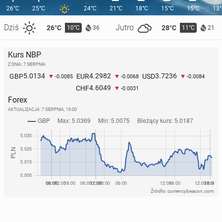
26°C
25°C
24°C
21°C
18°C
15°C
15°C
13
Dziś
Jutro
26°C
28°C
10°C
11°C
36
21
Kurs NBP
Z DNIA: 7 SIERPNIA
5.0134
4.2982
3.7236
GBP
EUR
USD
-0.0085
-0.0068
-0.0084
4.6049
CHF
-0.0031
Forex
AKTUALIZACJA:
7 SIERPNIA, 19:00
Źródło: currencybeacon.com