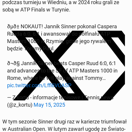
podczas tur­nie­ju w Wiedniu, a w 2024 roku grali ze
sobą w ATP Finals w Turynie.
ðµð± NOKAUT! Jannik Sinner pokonał Caspera
Ruuda 6:0, 6:1 i awan­so­wał do pół­fi­na­łu ATP
Masters 1000 w Rzymie, gdzie jego rywalem
będzie Tommy Paul.
ð¬ð§ Jannik Sinner beats Casper Ruud 6:0, 6:1
and ad­van­ces to the SF of ATP Masters 1000 in
Rome, where he will play against Tommy…
pic.twitter.com/Lffl6VOASP
— Z kortu - in­for­ma­cje te­ni­so­we | Tennis news
(@z_kortu)
May 15, 2025
W tym sezonie Sinner drugi raz w ka­rie­rze trium­fo­wał
w Au­stra­lian Open. W lutym zawarł ugodę ze Świa­to­