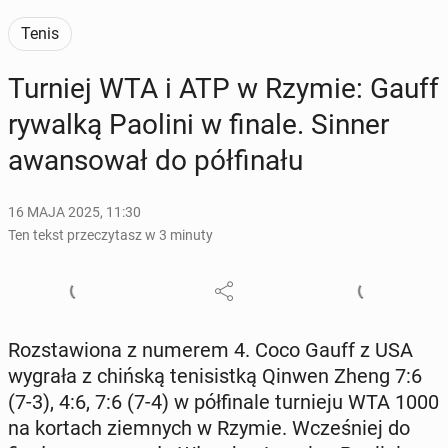
Tenis
Turniej WTA i ATP w Rzymie: Gauff
rywalką Paolini w finale. Sinner
awan­so­wał do pół­fi­na­łu
16 MAJA 2025, 11:30
Ten tekst przeczytasz w 3 minuty
Roz­sta­wio­na z numerem 4. Coco Gauff z USA
wygrała z chińską te­ni­sist­ką Qinwen Zheng 7:6
(7-3), 4:6, 7:6 (7-4) w pół­fi­na­le tur­nie­ju WTA 1000
na kortach ziem­nych w Rzymie. Wcze­śniej do