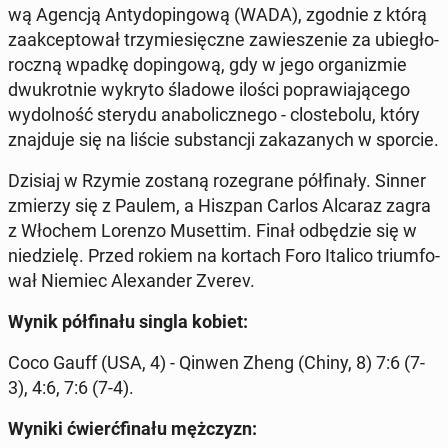
wą Agencją An­ty­do­pin­go­wą (WADA), zgodnie z którą
za­ak­cep­to­wał trzy­mie­sięcz­ne za­wie­sze­nie za ubie­gło­
rocz­ną wpadkę do­pin­go­wą, gdy w jego or­ga­ni­zmie
dwu­krot­nie wykryto śladowe ilości po­pra­wia­ją­ce­go
wy­dol­ność sterydu ana­bo­licz­ne­go - clo­ste­bo­lu, który
znaj­du­je się na liście sub­stan­cji za­ka­za­nych w sporcie.
Dzisiaj w Rzymie zostaną ro­ze­gra­ne pół­fi­na­ły. Sinner
zmierzy się z Paulem, a Hiszpan Carlos Alcaraz zagra
z Włochem Lorenzo Mu­set­tim. Finał od­bę­dzie się w
nie­dzie­lę. Przed rokiem na kortach Foro Italico trium­fo­
wał Niemiec Ale­xan­der Zverev.
Wynik pół­fi­na­łu singla kobiet:
Coco Gauff (USA, 4) - Qinwen Zheng (Chiny, 8) 7:6 (7-
3), 4:6, 7:6 (7-4).
Wyniki ćwierć­fi­na­łu męż­czyzn: