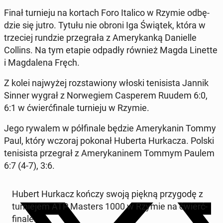
Finał tur­nie­ju na kortach Foro Italico w Rzymie od­bę­
dzie się jutro. Tytułu nie obroni Iga Świątek, która w
trze­ciej rundzie prze­gra­ła z Ame­ry­kan­ką Da­niel­le
Collins. Na tym etapie odpadły również Magda Linette
i Mag­da­le­na Fręch.
Z kolei naj­wy­żej roz­sta­wio­ny włoski te­ni­si­sta Jannik
Sinner wygrał z Nor­we­giem Ca­spe­rem Ruudem 6:0,
6:1 w ćwierć­fi­na­le tur­nie­ju w Rzymie.
Jego rywalem w pół­fi­na­le będzie Ame­ry­ka­nin Tommy
Paul, który wczoraj pokonał Huberta Hur­ka­cza. Polski
te­ni­si­sta prze­grał z Ame­ry­ka­ni­nem Tommym Paulem
6:7 (4-7), 3:6.
Hubert Hurkacz kończy swoją piękną przy­go­dę z
tur­nie­jem ATP Masters 1000 w Rzymie na ćwierć­
fi­na­le.