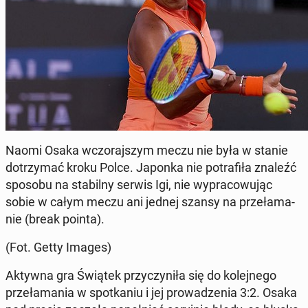
Naomi Osaka wczo­raj­szym meczu nie była w stanie
do­trzy­mać kroku Polce. Japonka nie po­tra­fi­ła znaleźć
sposobu na sta­bil­ny serwis Igi, nie wy­pra­co­wu­jąc
sobie w całym meczu ani jednej szansy na prze­ła­ma­
nie (break pointa).
(Fot. Getty Images)
Aktywna gra Świątek przy­czy­ni­ła się do ko­lej­ne­go
prze­ła­ma­nia w spo­tka­niu i jej pro­wa­dze­nia 3:2. Osaka