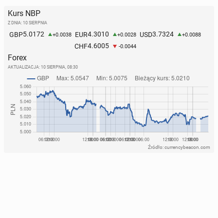
Kurs NBP
Z DNIA: 10 SIERPNIA
5.0172
4.3010
3.7324
GBP
EUR
USD
+0.0038
+0.0028
+0.0088
4.6005
CHF
-0.0044
Forex
AKTUALIZACJA:
10 SIERPNIA, 08:30
Źródło: currencybeacon.com