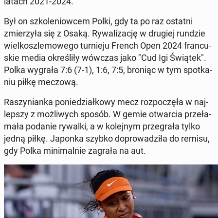
latach 2021-2024.
Był on szko­le­niow­cem Polki, gdy ta po raz ostatni
zmie­rzy­ła się z Osaką. Ry­wa­li­za­cję w drugiej rundzie
wiel­kosz­le­mo­we­go tur­nie­ju French Open 2024 fran­cu­
skie media okre­śli­ły wówczas jako "Cud Igi Świątek".
Polka wygrała 7:6 (7-1), 1:6, 7:5, broniąc w tym spo­tka­
niu piłkę meczową.
Ra­szy­nian­ka po­nie­dział­ko­wy mecz roz­po­czę­ła w naj­
lep­szy z moż­li­wych sposób. W gemie otwar­cia prze­ła­
ma­ła podanie rywalki, a w ko­lej­nym prze­gra­ła tylko
jedną piłkę. Japonka szybko do­pro­wa­dzi­ła do remisu,
gdy Polka mi­ni­mal­nie zagrała na aut.