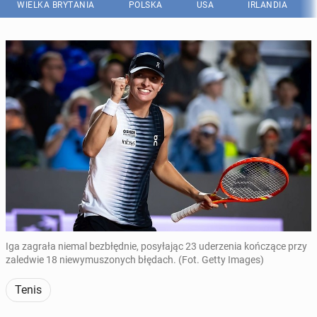
WIELKA BRYTANIA
POLSKA
USA
IRLANDIA
Iga zagrała niemal bezbłędnie, posyłając 23 uderzenia kończące przy
zaledwie 18 niewymuszonych błędach. (Fot. Getty Images)
Tenis