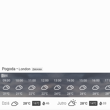
Pogoda
•
London
ZMIANA
Dziś
09:00
10:00
11:00
12:00
13:00
14:00
15:00
16:00
17:
21°C
21°C
22°C
22°C
24°C
28°C
28°C
28°C
28
Dziś
Jutro
28°C
28°C
16°C
14°C
46
33