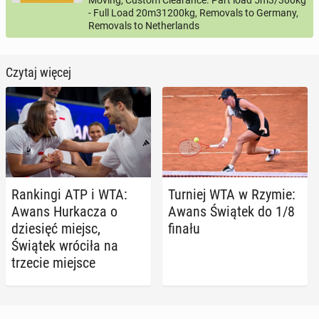
- Full Load 20m31200kg, Removals to Germany,
Removals to Netherlands
Czytaj więcej
Ran­kin­gi ATP i WTA:
Turniej WTA w Rzymie:
Awans Hur­ka­cza o
Awans Świątek do 1/8
dzie­sięć miejsc,
finału
Świątek wróciła na
trzecie miejsce