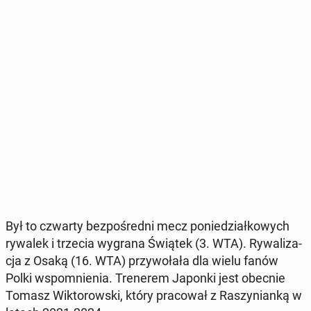
Był to czwarty bez­po­śred­ni mecz po­nie­dział­ko­wych
rywalek i trzecia wygrana Świątek (3. WTA). Ry­wa­li­za­
cja z Osaką (16. WTA) przy­wo­ła­ła dla wielu fanów
Polki wspo­mnie­nia. Tre­ne­rem Japonki jest obecnie
Tomasz Wik­to­row­ski, który pra­co­wał z Ra­szy­nian­ką w