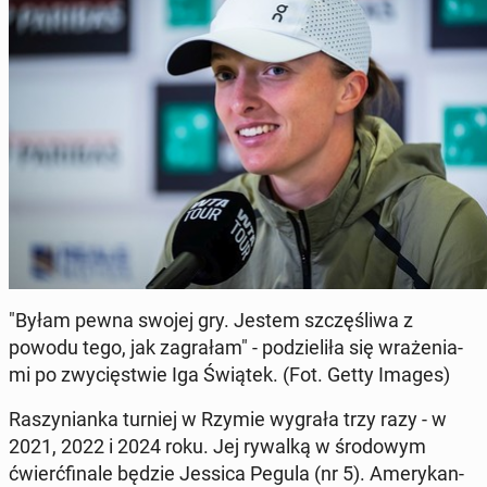
"Byłam pewna swojej gry. Jestem szczę­śli­wa z
powodu tego, jak za­gra­łam" - po­dzie­li­ła się wra­że­nia­
mi po zwy­cię­stwie Iga Świątek. (Fot. Getty Images)
Ra­szy­nian­ka turniej w Rzymie wygrała trzy razy - w
2021, 2022 i 2024 roku. Jej rywalką w śro­do­wym
ćwierć­fi­na­le będzie Jessica Pegula (nr 5). Ame­ry­kan­