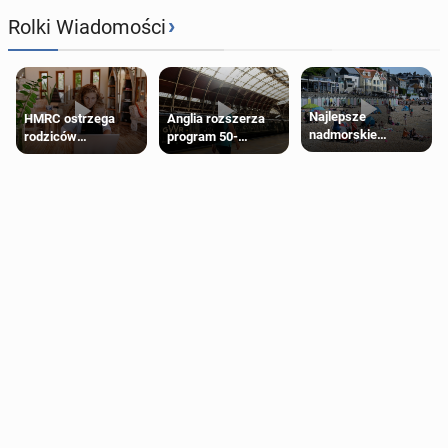
›
Rolki Wiadomości
Najlepsze
HMRC ostrzega
Anglia rozszerza
nadmorskie
rodziców
program 50-
miasteczko blisko
pobierających Child
procentowych
Londynu
Benefit. Mogą być
zniżek kolejowych
zobowiązani do
na 18-latków
zwrotu zasiłku