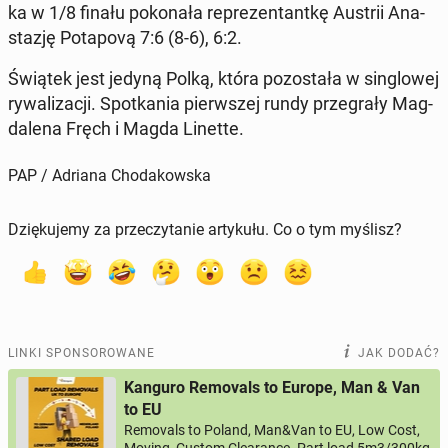
ka w 1/8 finału po­ko­na­ła re­pre­zen­tant­kę Austrii Ana­
sta­zję Po­ta­po­vą 7:6 (8-6), 6:2.
Świątek jest jedyną Polką, która po­zo­sta­ła w sin­glo­wej
ry­wa­li­za­cji. Spo­tka­nia pierw­szej rundy prze­gra­ły Mag­
da­le­na Fręch i Magda Linette.
PAP / Adriana Chodakowska
Dziękujemy za przeczytanie artykułu. Co o tym myślisz?
LINKI SPONSOROWANE
JAK DODAĆ?
Kanguro Removals to Europe, Man & Van
to EU
Removals to Poland, Man&Van to EU, Low Cost,
Moving, Custom Clearance. Part load 5m3/300kg