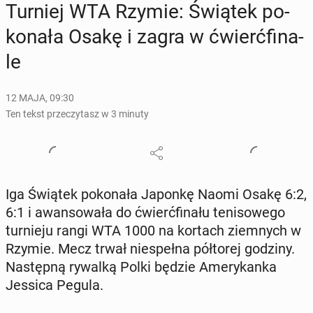
Turniej WTA Rzymie: Świątek po­
ko­na­ła Osakę i zagra w ćwierć­fi­na­
le
12 MAJA, 09:30
Ten tekst przeczytasz w 3 minuty
Iga Świątek po­ko­na­ła Japonkę Naomi Osakę 6:2,
6:1 i awan­so­wa­ła do ćwierć­fi­na­łu te­ni­so­we­go
tur­nie­ju rangi WTA 1000 na kortach ziem­nych w
Rzymie. Mecz trwał nie­speł­na pół­to­rej godziny.
Na­stęp­ną rywalką Polki będzie Ame­ry­kan­ka
Jessica Pegula.