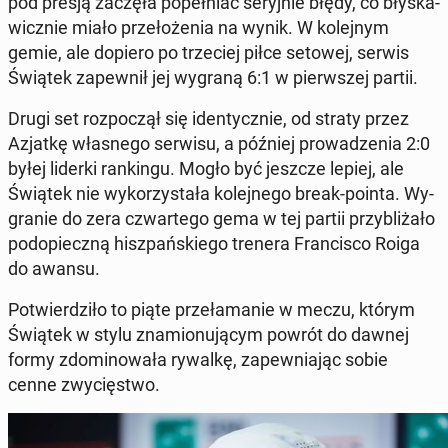
pod presją zaczęła po­peł­niać se­ryj­nie błędy, co bły­ska­
wicz­nie miało prze­ło­że­nia na wynik. W ko­lej­nym
gemie, ale dopiero po trze­ciej piłce setowej, serwis
Świątek za­pew­nił jej wygraną 6:1 w pierw­szej partii.
Drugi set roz­po­czął się iden­tycz­nie, od straty przez
Azjatkę wła­sne­go serwisu, a później pro­wa­dze­nia 2:0
byłej liderki ran­kin­gu. Mogło być jeszcze lepiej, ale
Świątek nie wy­ko­rzy­sta­ła ko­lej­ne­go break-pointa. Wy­
gra­nie do zera czwar­te­go gema w tej partii przy­bli­ża­ło
pod­opiecz­ną hisz­pań­skie­go trenera Fran­ci­sco Roiga
do awansu.
Po­twier­dzi­ło to piąte prze­ła­ma­nie w meczu, którym
Świątek w stylu zna­mio­nu­ją­cym powrót do dawnej
formy zdo­mi­no­wa­ła rywalkę, za­pew­nia­jąc sobie
cenne zwy­cię­stwo.