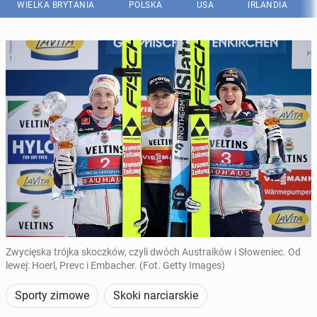
WIELKA BRYTANIA
POLSKA
USA
IRLANDIA
Zwycięska trójka skoczków, czyli dwóch Austraików i Słoweniec. Od
lewej: Hoerl, Prevc i Embacher. (Fot. Getty Images)
Sporty zimowe
Skoki narciarskie