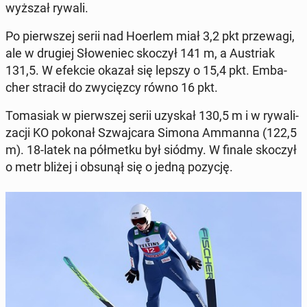
wyż­szał rywali.
Po pierw­szej serii nad Hoerlem miał 3,2 pkt prze­wa­gi,
ale w drugiej Sło­we­niec skoczył 141 m, a Au­striak
131,5. W efekcie okazał się lepszy o 15,4 pkt. Em­ba­
cher stracił do zwy­cięz­cy równo 16 pkt.
To­ma­siak w pierw­szej serii uzyskał 130,5 m i w ry­wa­li­
za­cji KO pokonał Szwaj­ca­ra Simona Ammanna (122,5
m). 18-latek na pół­met­ku był siódmy. W finale skoczył
o metr bliżej i obsunął się o jedną pozycję.