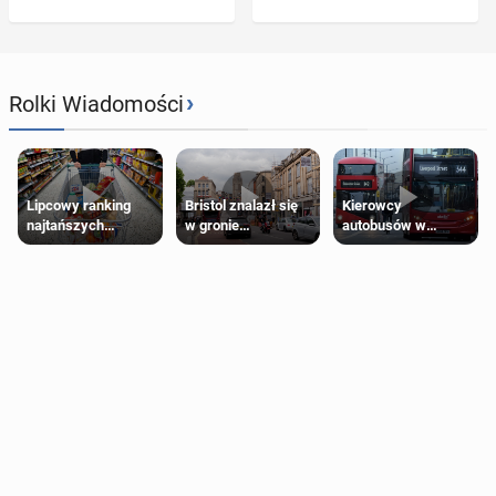
›
Rolki Wiadomości
Lipcowy ranking
Bristol znalazł się
Kierowcy
najtańszych
w gronie
autobusów w
supermarketów
najlepszych
Londynie
kierunków podróży
zapowiadają strajki
na świecie