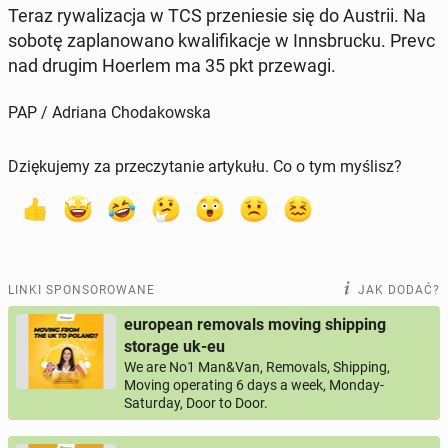
Teraz ry­wa­li­za­cja w TCS prze­nie­sie się do Austrii. Na
sobotę za­pla­no­wa­no kwa­li­fi­ka­cje w Inns­bruc­ku. Prevc
nad drugim Hoerlem ma 35 pkt prze­wa­gi.
PAP / Adriana Chodakowska
Dziękujemy za przeczytanie artykułu. Co o tym myślisz?
LINKI SPONSOROWANE
JAK DODAĆ?
european removals moving shipping
storage uk-eu
We are No1 Man&Van, Removals, Shipping,
Moving operating 6 days a week, Monday-
Saturday, Door to Door.