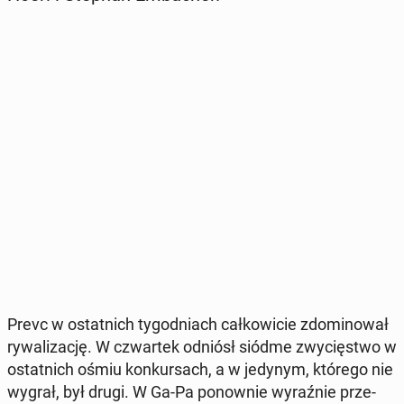
Prevc w ostat­nich ty­go­dniach cał­ko­wi­cie zdo­mi­no­wał
ry­wa­li­za­cję. W czwar­tek odniósł siódme zwy­cię­stwo w
ostat­nich ośmiu kon­kur­sach, a w jedynym, którego nie
wygrał, był drugi. W Ga-Pa po­now­nie wy­raź­nie prze­