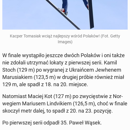
Kacper To­ma­siak wciąż naj­lep­szy wśród Polaków! (Fot. Getty
Images)
W finale wy­stą­pi­ło jeszcze dwóch Polaków i oni także
nie zdołali utrzy­mać lokaty z pierw­szej serii. Kamil
Stoch (129 m) po wy­gra­nej z Ukra­iń­cem Je­whe­nem
Ma­ru­sia­kiem (123,5 m) w drugiej próbie również miał
129 m, ale spadł z 18. na 20. miejsce.
Na­to­miast Maciej Kot (127 m) po zwy­cię­stwie z Nor­
we­giem Ma­riu­sem Lin­dvi­kiem (126,5 m), choć w finale
skoczył metr dalej, to spadł z 20. na 23. pozycję.
Po pierw­szej serii odpadł 35. Paweł Wąsek.