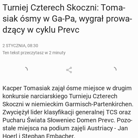
Turniej Czte­rech Skoczni: To­ma­
siak ósmy w Ga-Pa, wygrał pro­wa­
dzą­cy w cyklu Prevc
2 STYCZNIA, 08:30
Ten tekst przeczytasz w 2 minuty
Kacper To­ma­siak zajął ósme miejsce w drugim
kon­kur­sie nar­ciar­skie­go Tur­nie­ju Czte­rech
Skoczni w nie­miec­kim Gar­misch-Par­ten­kir­chen.
Zwy­cię­żył lider kla­sy­fi­ka­cji ge­ne­ral­nej TCS oraz
Pucharu Świata Sło­we­niec Domen Prevc. Po­zo­
sta­łe miejsca na podium zajęli Au­stria­cy - Jan
Hoerl i Stephan Em­ba­cher.