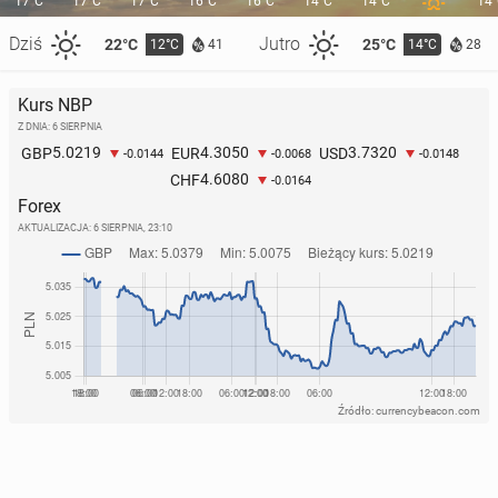
17°C
17°C
17°C
16°C
16°C
14°C
14°C
14
Dziś
Jutro
22°C
25°C
12°C
14°C
41
28
Kurs NBP
Z DNIA: 6 SIERPNIA
5.0219
4.3050
3.7320
GBP
EUR
USD
-0.0144
-0.0068
-0.0148
4.6080
CHF
-0.0164
Forex
AKTUALIZACJA:
6 SIERPNIA, 23:10
Źródło: currencybeacon.com