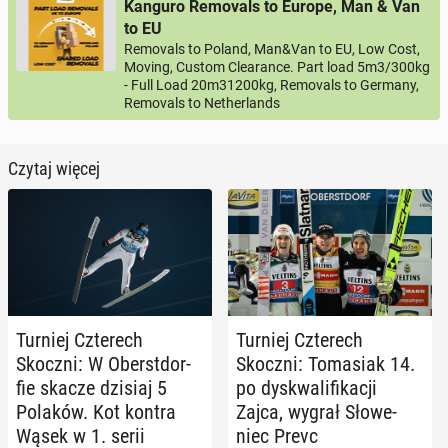
Kanguro Removals to Europe, Man & Van
to EU
Removals to Poland, Man&Van to EU, Low Cost,
Moving, Custom Clearance. Part load 5m3/300kg
- Full Load 20m31200kg, Removals to Germany,
Removals to Netherlands
Czytaj więcej
Turniej Czte­rech
Turniej Czte­rech
Skoczni: W Obe­rst­dor­
Skoczni: To­ma­siak 14.
fie skacze dzisiaj 5
po dys­kwa­li­fi­ka­cji
Polaków. Kot kontra
Zajca, wygrał Sło­we­
Wąsek w 1. serii
niec Prevc