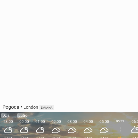
Pogoda
•
London
ZMIANA
Dziś
Jutro
23:00
00:00
01:00
02:00
03:00
04:00
05:00
05:33
06: