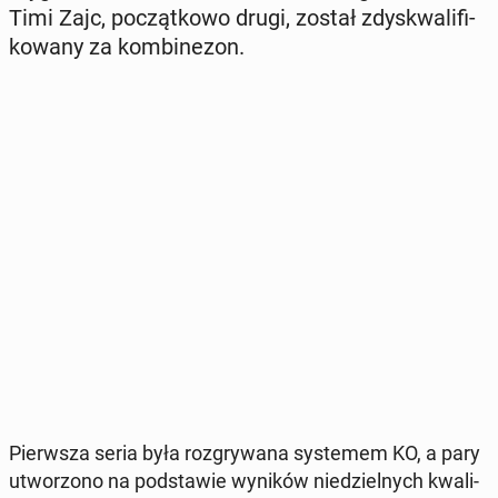
Timi Zajc, po­cząt­ko­wo drugi, został zdys­kwa­li­fi­
ko­wa­ny za kom­bi­ne­zon.
Pierw­sza seria była roz­gry­wa­na sys­te­mem KO, a pary
utwo­rzo­no na pod­sta­wie wyników nie­dziel­nych kwa­li­