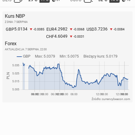
Kurs NBP
Z DNIA: 7 SIERPNIA
5.0134
4.2982
3.7236
GBP
EUR
USD
-0.0085
-0.0068
-0.0084
4.6049
CHF
-0.0031
Forex
AKTUALIZACJA:
7 SIERPNIA, 22:00
Źródło: currencybeacon.com