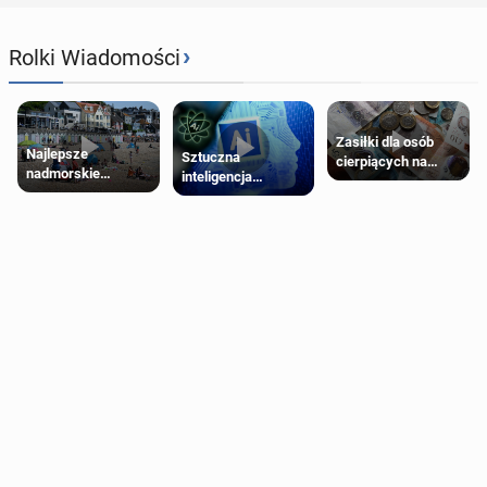
›
Rolki Wiadomości
Zasiłki dla osób
Najlepsze
Sztuczna
cierpiących na
nadmorskie
inteligencja
schorzenia
miasteczko blisko
próbowała oszukać
psychiczne
Londynu
człowieka