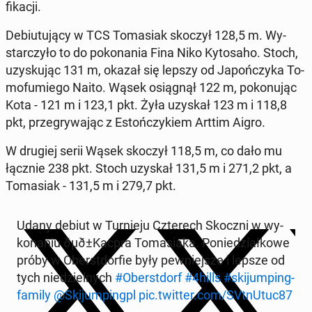
fi­ka­cji.
De­biu­tu­ją­cy w TCS To­ma­siak skoczył 128,5 m. Wy­
star­czy­ło to do po­ko­na­nia Fina Niko Ky­to­sa­ho. Stoch,
uzy­sku­jąc 131 m, okazał się lepszy od Ja­poń­czy­ka To­
mo­fu­mie­go Naito. Wąsek osią­gnął 122 m, po­ko­nu­jąc
Kota - 121 m i 123,1 pkt. Żyła uzyskał 123 m i 118,8
pkt, prze­gry­wa­jąc z Es­toń­czy­kiem Arttim Aigro.
W drugiej serii Wąsek skoczył 118,5 m, co dało mu
łącznie 238 pkt. Stoch uzyskał 131,5 m i 271,2 pkt, a
To­ma­siak - 131,5 m i 279,7 pkt.
Udany debiut w Tur­nie­ju Czte­rech Skoczni w wy­
ko­na­niu ðµð±Kac­pra To­ma­sia­ka. Po­nie­dział­ko­we
próby w Obe­rst­dor­fie były pew­niej­sze i lepsze od
tych nie­dziel­nych
#Obe­rst­dorf
#4hills
#ski­jum­ping­
fa­mi­ly
@Ski­jum­pingpl
pic.twitter.com/SVt­nU­tuc87