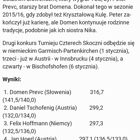
Prevc, starszy brat Domena. Dokonał tego w sezonie
2015/16, gdy zdobył też Krysz­ta­ło­wą Kulę. Peter za­
koń­czył już karierę, ale Domen kon­ty­nu­uje ro­dzin­ne
tra­dy­cje, po­dob­nie jak ich siostra Nika.
Drugi konkurs Tur­nie­ju Czte­rech Skoczni od­bę­dzie się
w nie­miec­kim Gar­misch-Par­ten­kir­chen (1 stycz­nia),
trzeci - już w Austrii - w Inns­bruc­ku (4 stycz­nia), a
czwarty - w Bi­scho­fsho­fen (6 stycz­nia).
Wyniki:
1. Domen Prevc (Sło­we­nia) 316,7
(141,5/140,0)
2. Daniel Tscho­fe­nig (Austria) 299,2
(132,0/134,0)
3. Felix Hof­f­mann (Niemcy) 297,3
(132,5/136,0)
4. Jan Hoerl (Austria) 297,1 (136,5/133,0)