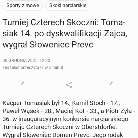
Sporty zimowe
Skoki narciarskie
Turniej Czte­rech Skoczni: To­ma­
siak 14. po dys­kwa­li­fi­ka­cji Zajca,
wygrał Sło­we­niec Prevc
30 GRUDNIA 2025, 12:30
Ten tekst przeczytasz w 5 minut
Kacper To­ma­siak był 14., Kamil Stoch - 17.,
Paweł Wąsek - 28., Maciej Kot - 33., a Piotr Żyła -
36. w in­au­gu­ra­cyj­nym kon­kur­sie nar­ciar­skie­go
Tur­nie­ju Czte­rech Skoczni w Obe­rst­dor­fie.
Wygrał Sło­we­niec Domen Prevc. Jego rodak