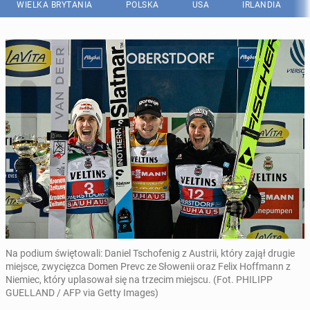
WIELKA BRYTANIA
POLSKA
USA
IRLANDIA
Na podium świętowali: Daniel Tschofenig z Austrii, który zajął drugie
miejsce, zwycięzca Domen Prevc ze Słowenii oraz Felix Hoffmann z
Niemiec, który uplasował się na trzecim miejscu. (Fot. PHILIPP
GUELLAND / AFP via Getty Images)