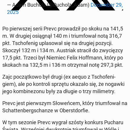
— Adam Bucholz (@Bucholz_Adam)
De­cem­ber 29,
2025
Po pierw­szej serii Prevc pro­wa­dził po skoku na 141,5
m. W drugiej osią­gnął 140 m i trium­fo­wał notą 316,7
pkt. Tscho­fe­nig upla­so­wał się na drugiej pozycji.
Skoczył 132 m i 134 m. Au­striak stracił do zwy­cięz­cy
17,5 pkt. Trzeci był Niemiec Felix Hof­f­mann, który po
skokach na 132,5 m i 136 m otrzy­mał notę 297,3 pkt.
Zajc po­cząt­ko­wo był drugi (ex aequo z Tscho­fe­ni­
giem), ale po kon­tro­li sprzętu okazało się, że nogawki
jego kom­bi­ne­zo­nu były za długie o trzy mi­li­me­try.
Prevc jest pierw­szym Sło­weń­cem, który trium­fo­wał na
Schat­ten­berg­schan­ze w Obe­rst­dor­fie.
W tym sezonie Prevc wygrał szósty konkurs Pucharu
Świata. Wcze­śniej dwu­krot­nie trium­fo­wał w Wiśle i