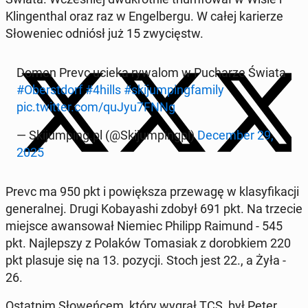
Klin­gen­thal oraz raz w En­gel­ber­gu. W całej ka­rie­rze
Sło­we­niec odniósł już 15 zwy­cięstw.
Domen Prevc ucieka rywalom w Pu­cha­rze Świata
#Obe­rst­dorf
#4hills
#ski­jum­ping­fa­mi­ly
pic.twitter.com/quJyu7FNNg
— Ski­jum­ping.pl (@Ski­jum­pingpl)
De­cem­ber 29,
2025
Prevc ma 950 pkt i po­więk­sza prze­wa­gę w kla­sy­fi­ka­cji
ge­ne­ral­nej. Drugi Ko­bay­ashi zdobył 691 pkt. Na trzecie
miejsce awan­so­wał Niemiec Philipp Raimund - 545
pkt. Naj­lep­szy z Polaków To­ma­siak z do­rob­kiem 220
pkt plasuje się na 13. pozycji. Stoch jest 22., a Żyła -
26.
Ostat­nim Sło­weń­cem, który wygrał TCS, był Peter