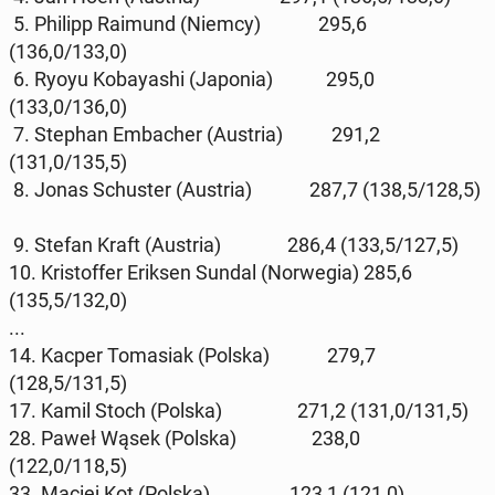
5. Philipp Raimund (Niemcy) 295,6
(136,0/133,0)
6. Ryoyu Ko­bay­ashi (Japonia) 295,0
(133,0/136,0)
7. Stephan Em­ba­cher (Austria) 291,2
(131,0/135,5)
8. Jonas Schu­s­ter (Austria) 287,7 (138,5/128,5)
9. Stefan Kraft (Austria) 286,4 (133,5/127,5)
10. Kri­stof­fer Eriksen Sundal (Nor­we­gia) 285,6
(135,5/132,0)
...
14. Kacper To­ma­siak (Polska) 279,7
(128,5/131,5)
17. Kamil Stoch (Polska) 271,2 (131,0/131,5)
28. Paweł Wąsek (Polska) 238,0
(122,0/118,5)
33. Maciej Kot (Polska) 123,1 (121,0)