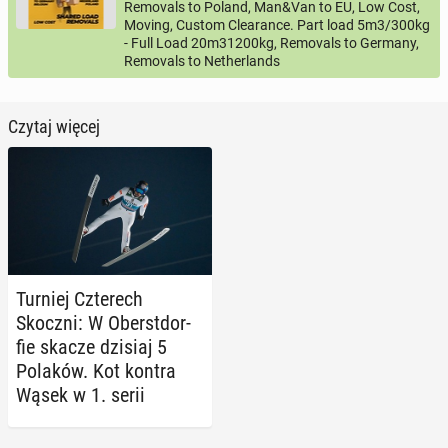
Removals to Poland, Man&Van to EU, Low Cost,
Moving, Custom Clearance. Part load 5m3/300kg
- Full Load 20m31200kg, Removals to Germany,
Removals to Netherlands
Czytaj więcej
Turniej Czte­rech
Skoczni: W Obe­rst­dor­
fie skacze dzisiaj 5
Polaków. Kot kontra
Wąsek w 1. serii