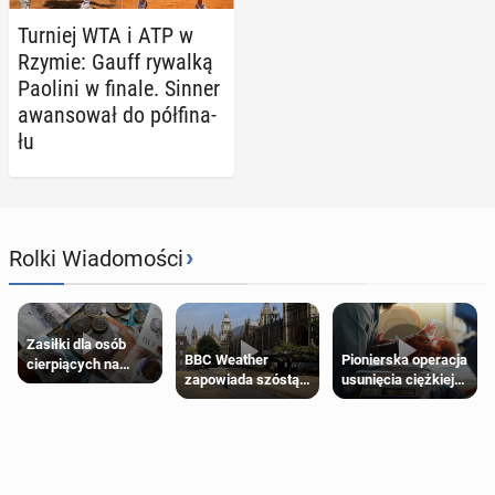
Turniej WTA i ATP w
Rzymie: Gauff rywalką
Paolini w finale. Sinner
awan­so­wał do pół­fi­na­
łu
›
Rolki Wiadomości
Zasiłki dla osób
Pionierska operacja
BBC Weather
cierpiących na
usunięcia ciężkiej
zapowiada szóstą
schorzenia
wady wrodzonej
falę upałów w
psychiczne
płodu w łonie matki
Londynie