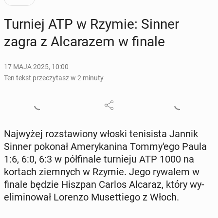
Turniej ATP w Rzymie: Sinner
zagra z Al­ca­ra­zem w finale
17 MAJA 2025, 10:00
Ten tekst przeczytasz w 2 minuty
Naj­wy­żej roz­sta­wio­ny włoski te­ni­si­sta Jannik
Sinner pokonał Ame­ry­ka­ni­na Tom­my­'e­go Paula
1:6, 6:0, 6:3 w pół­fi­na­le tur­nie­ju ATP 1000 na
kortach ziem­nych w Rzymie. Jego rywalem w
finale będzie Hiszpan Carlos Alcaraz, który wy­
eli­mi­no­wał Lorenzo Mu­set­tie­go z Włoch.