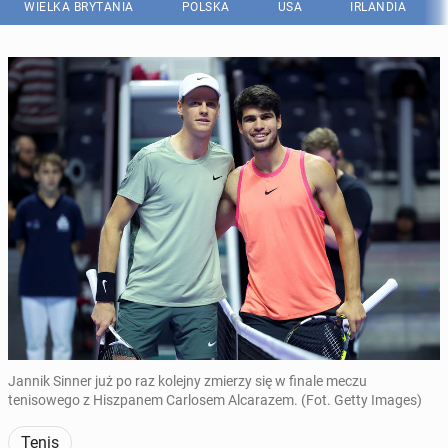
WIELKA BRYTANIA
POLSKA
USA
IRLANDIA
Jannik Sinner już po raz kolejny zmierzy się w finale meczu
tenisowego z Hiszpanem Carlosem Alcarazem. (Fot. Getty Images)
Tenis