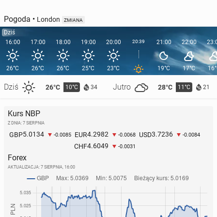
Pogoda
•
London
ZMIANA
Dziś
16:00
17:00
18:00
19:00
20:00
20:39
21:00
22:00
23:
26°C
26°C
26°C
25°C
23°C
19°C
17°C
16
Dziś
Jutro
26°C
28°C
10°C
11°C
34
21
Kurs NBP
Z DNIA: 7 SIERPNIA
5.0134
4.2982
3.7236
GBP
EUR
USD
-0.0085
-0.0068
-0.0084
4.6049
CHF
-0.0031
Forex
AKTUALIZACJA:
7 SIERPNIA, 16:00