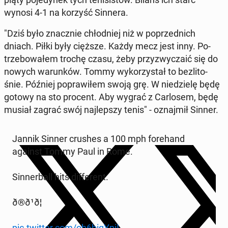
wynosi 4-1 na korzyść Sinnera.
"Dziś było znacz­nie chłod­niej niż w po­przed­nich
dniach. Piłki były cięższe. Każdy mecz jest inny. Po­
trze­bo­wa­łem trochę czasu, żeby przy­zwy­cza­ić się do
nowych wa­run­ków. Tommy wy­ko­rzy­stał to bez­li­to­
śnie. Później po­pra­wi­łem swoją grę. W nie­dzie­lę będę
gotowy na sto procent. Aby wygrać z Car­lo­sem, będę
musiał zagrać swój naj­lep­szy tenis" - oznaj­mił Sinner.
Jannik Sinner crushes a 100 mph fo­re­hand
against Tommy Paul in Rome.
Sin­ner­ball hits dif­fe­rent.
ð®ð¹ð¦
pic.twitter.com/oh6hiqYpiI