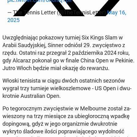
— The Tennis Letter (@The­Ten­ni­sLet­ter)
May 16,
2025
Uwzględ­nia­jąc po­ka­zo­wy turniej Six Kings Slam w
Arabii Sau­dyj­skiej, Sinner odniósł 29. zwy­cię­stwo z
rzędu. Ostatni raz prze­grał 2 paź­dzier­ni­ka 2024 roku,
gdy Alcaraz pokonał go w finale China Open w Pekinie.
Jutro Włoch będzie miał okazję do rewanżu.
Włoski te­ni­si­sta w ciągu dwóch ostat­nich sezonów
wygrał trzy tur­nie­je wiel­kosz­le­mo­we - US Open i dwu­
krot­nie Au­stra­lian Open.
Po te­go­rocz­nym zwy­cię­stwie w Mel­bo­ur­ne został za­
wie­szo­ny na trzy mie­sią­ce za ubie­gło­rocz­ną wpadkę
do­pin­go­wą, gdyż w jego or­ga­ni­zmie dwu­krot­nie
wykryto śladowe ilości po­pra­wia­ją­ce­go wy­dol­ność