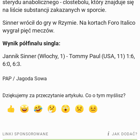
sterydu ana­bo­licz­ne­go - clo­ste­bo­lu, który znaj­du­je się
na liście sub­stan­cji za­ka­za­nych w sporcie.
Sinner wrócił do gry w Rzymie. Na kortach Foro Italico
wygrał pięć meczów.
Wynik pół­fi­na­łu singla:
Jannik Sinner (Włochy, 1) - Tommy Paul (USA, 11) 1:6,
6:0, 6:3.
PAP / Jagoda Sowa
Dziękujemy za przeczytanie artykułu. Co o tym myślisz?
LINKI SPONSOROWANE
JAK DODAĆ?