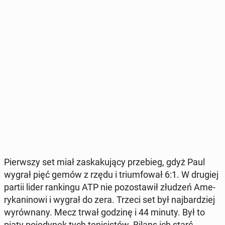
Pierw­szy set miał za­ska­ku­ją­cy prze­bieg, gdyż Paul
wygrał pięć gemów z rzędu i trium­fo­wał 6:1. W drugiej
partii lider ran­kin­gu ATP nie po­zo­sta­wił złudzeń Ame­
ry­ka­ni­no­wi i wygrał do zera. Trzeci set był naj­bar­dziej
wy­rów­na­ny. Mecz trwał godzinę i 44 minuty. Był to
piąty po­je­dy­nek tych te­ni­si­stów. Bilans ich starć