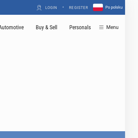
•
Po polsku
LOGIN
REGISTER
Automotive
Buy & Sell
Personals
Menu