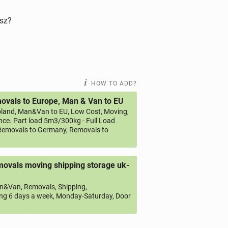
isz?
HOW TO ADD?
vals to Europe, Man & Van to EU
land, Man&Van to EU, Low Cost, Moving,
ce. Part load 5m3/300kg - Full Load
emovals to Germany, Removals to
ovals moving shipping storage uk-
&Van, Removals, Shipping,
ng 6 days a week, Monday-Saturday, Door