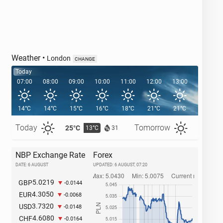
Weather
•
London
CHANGE
Today
07:00
08:00
09:00
10:00
11:00
12:00
13:00
14:00
14°C
14°C
15°C
16°C
18°C
21°C
21°C
22°C
Today
Tomorrow
25°C
26°C
13°C
1
31
NBP Exchange Rate
Forex
DATE: 6 AUGUST
UPDATED:
6 AUGUST, 07:20
5.0219
GBP
-0.0144
4.3050
EUR
-0.0068
3.7320
USD
-0.0148
4.6080
CHF
-0.0164