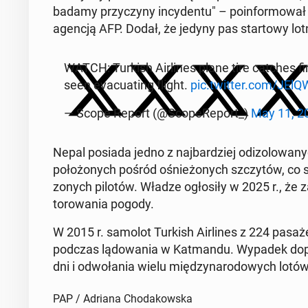
badamy przy­czyny in­cy­den­tu" – poin­for­mowa
agencją AFP. Dodał, że jedyny pas star­towy lot
WATCH: Turkish Air­lines plane tire catches fi
seen evac­u­at­ing flight.
pic.twitter.com/JE
— Scope Report (@Scop­eRe­port_)
May 11, 2
Nepal posiada jedno z na­jbardziej odi­zolowan
położonych pośród ośnieżonych szczytów, co 
zonych pilotów. Władze ogłosiły w 2025 r., że z
torowa­nia pogody.
W 2015 r. samolot Turkish Air­lines z 224 pasa
podczas lą­dowa­nia w Kat­man­du. Wypadek do­p
dni i odwoła­nia wielu między­nar­o­dowych lotów
PAP / Adriana Chodakowska