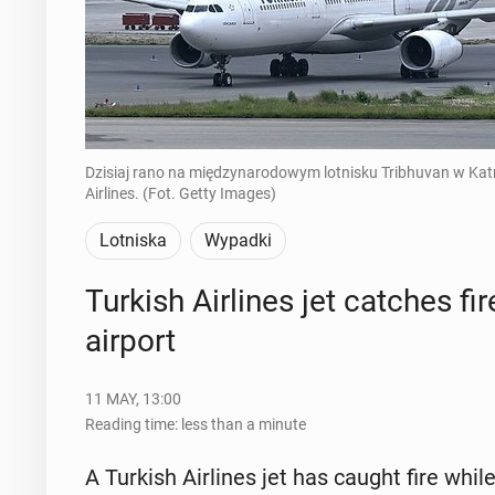
Dzisiaj rano na międzynarodowym lotnisku Tribhuvan w Ka
Airlines. (Fot. Getty Images)
Lotniska
Wypadki
Turkish Air­lines jet catches f
airport
11 MAY, 13:00
Reading time: less than a minute
A Turkish Air­lines jet has caught fire whil