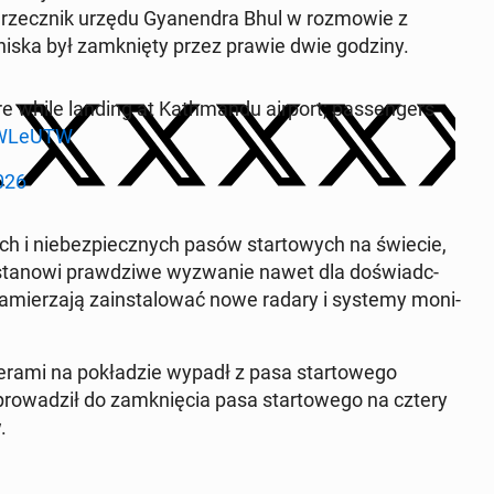
ł rzecznik urzędu Gya­nen­dra Bhul w roz­mowie z
­niska był zamknię­ty przez prawie dwie godziny.
re while landing at Kath­man­du airport; pas­sen­gers
lQWLeUTW
026
ych i niebez­piecznych pasów star­towych na świecie,
stanowi prawdzi­we wyzwanie nawet dla doświad­c­
a­mierza­ją zain­stalować nowe radary i systemy mon­i­
żera­mi na pokładzie wypadł z pasa star­towego
rowadz­ił do zamknię­cia pasa star­towego na cztery
.