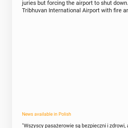
juries but forcing the airport to shut down.
Trib­hu­van In­ter­na­tion­al Airport with fir
News available in Polish
"Wszyscy pasażerowie są bez­pieczni i zdrowi, 