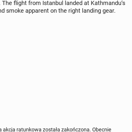
 The flight from Is­tan­bul landed at Kath­man­du’s
e and smoke ap­par­ent on the right landing gear.
a akcja ratunkowa została za­końc­zona. Obecnie