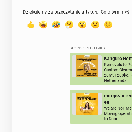
Dziękujemy za przeczytanie artykułu. Co o tym myśl
SPONSORED LINKS
Kanguro Remo
Removals to Po
Custom Clearan
20m31200kg, R
Netherlands
european rem
eu
We are No1 Man
Moving operati
to Door.