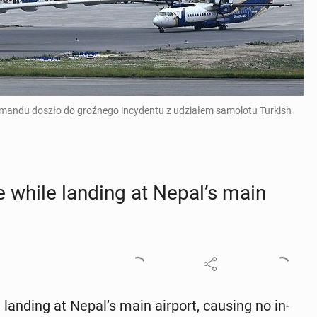
tmandu doszło do groźnego incydentu z udziałem samolotu Turkish
ire while landing at Nepal’s main
e landing at Nepal’s main airport, causing no in­