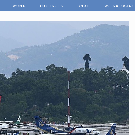
WORLD
CURRENCIES
BREXIT
WOJNA ROSJA-U