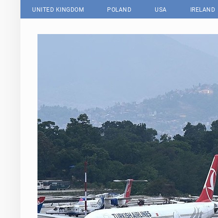
UNITED KINGDOM
POLAND
USA
IRELAND