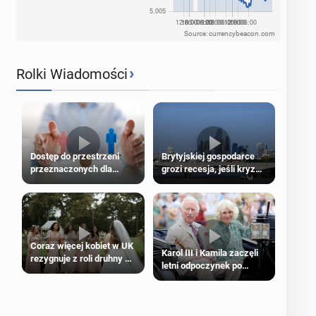
Source: currencybeacon.com
›
Rolki Wiadomości
Dostęp do przestrzeni
Brytyjskiej gospodarce
przeznaczonych dla
grozi recesja, jeśli kryzys
jednej płci ma opierać się
na Bliskim Wschodzie się
wyłącznie na płci
przedłuży
biologicznej
Coraz więcej kobiet w UK
Karol III i Kamila zaczęli
rezygnuje z roli druhny na
letni odpoczynek po
ślubie
Igrzyskach Wspólnoty w
Glasgow