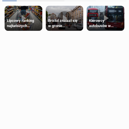
Lipcowy ranking
Bristol znalazł się
Kierowcy
najtańszych
w gronie
autobusów w
supermarketów
najlepszych
Londynie
kierunków podróży
zapowiadają strajki
na świecie