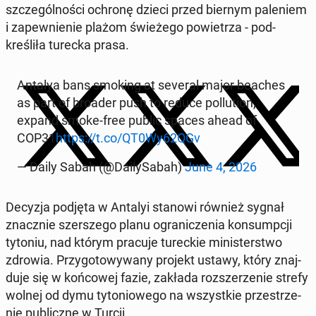
szczegól­noś­ci ochronę dzieci przed biernym pale­niem
i za­pewnie­nie plażom świeżego powi­etrza - pod­
kreśliła turecka prasa.
Antalya bans smoking at several major beaches
as part of broader push to reduce pol­lu­tion,
expand smoke-free public spaces ahead of
COP31
https://t.co/QT0Wy62QGv
— Daily Sabah (@Dai­lySabah)
June 4, 2026
Decyzja podjęta w Antalyi stanowi również sygnał
znacznie sz­er­szego planu ograniczenia kon­sumpcji
tytoniu, nad którym pracuje tureck­ie min­is­terst­wo
zdrowia. Przy­go­towywany projekt ustawy, który zna­j­
du­je się w koń­cowej fazie, zakłada rozsz­erze­nie strefy
wolnej od dymu ty­to­niowego na wszys­tkie przestrze­
nie pub­liczne w Turcji.