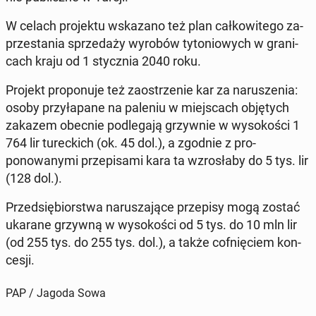
W celach pro­jek­tu wskazano też plan całkowitego za­
przes­ta­nia sprzedaży wyrobów ty­to­niowych w grani­
cach kraju od 1 sty­cz­nia 2040 roku.
Projekt pro­ponu­je też za­ostrze­nie kar za naruszenia:
osoby przyła­pane na paleniu w miejs­cach ob­ję­tych
zakazem obecnie podle­ga­ją grzy­wnie w wysokoś­ci 1
764 lir turec­kich (ok. 45 dol.), a zgodnie z pro­
ponowany­mi przepisa­mi kara ta wzrosła­by do 5 tys. lir
(128 dol.).
Przed­siębiorstwa narusza­jące przepisy mogą zostać
ukarane grzywną w wysokoś­ci od 5 tys. do 10 mln lir
(od 255 tys. do 255 tys. dol.), a także cofnię­ciem kon­
cesji.
PAP / Jagoda Sowa