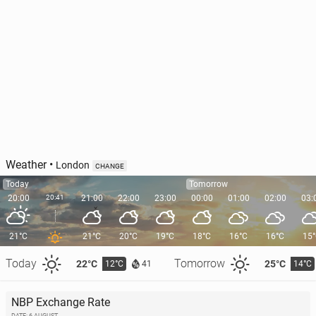
Weather
•
London
CHANGE
Today
Tomorrow
20:00
20:41
21:00
22:00
23:00
00:00
01:00
02:00
03:
21°C
21°C
20°C
19°C
18°C
16°C
16°C
15
Today
Tomorrow
22°C
25°C
12°C
14°C
41
NBP Exchange Rate