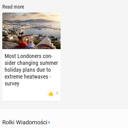
Read more
Most Lon­don­ers con­
sid­er chang­ing summer
holiday plans due to
extreme heat­waves -
survey
1
›
Rolki Wiadomości