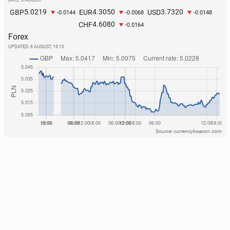
DATE: 6 AUGUST
5.0219
4.3050
3.7320
GBP
EUR
USD
-0.0144
-0.0068
-0.0148
4.6080
CHF
-0.0164
Forex
UPDATED:
6 AUGUST, 19:10
Source: currencybeacon.com