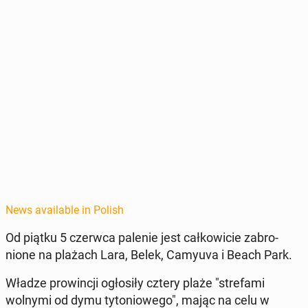
News available in Polish
Od piątku 5 czerwca palenie jest całkowicie zabro­
nione na plażach Lara, Belek, Camyuva i Beach Park.
Władze prow­incji ogłosiły cztery plaże "stre­fa­mi
wolnymi od dymu ty­to­niowego", mając na celu w