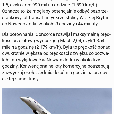
1,5, czyli około 990 mil na godzinę (1 590 km/h).
Oznacza to, że mogłaby po­ten­cjal­nie odbyć bez­prze­
stan­ko­wy lot trans­atlan­tyc­ki ze stolicy Wiel­kiej Bry­ta­nii
do Nowego Jorku w około 3 godziny i 44 minuty.
Dla po­rów­na­nia, Con­cor­de roz­wi­jał mak­sy­mal­ną pręd­
kość prze­lo­to­wą wy­no­szą­cą Mach 2,04, czyli 1 354
mile na godzinę (2 179 km/h). Była to pręd­kość ponad
dwu­krot­nie większa od pręd­ko­ści dźwięku, co po­zwa­
la­ło mu wy­lą­do­wać w Nowym Jorku w około trzy
godziny. Kon­wen­cjo­nal­ne loty ko­mer­cyj­ne po­trze­bu­ją
za­zwy­czaj około siedmiu do ośmiu godzin na prze­by­
cie tej samej trasy.