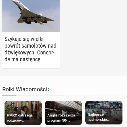
Szykuje się wielki
powrót sa­mo­lo­tów nad­
dźwię­ko­wych. Con­cor­
de ma na­stęp­cę
›
Rolki Wiadomości
Najlepsze
HMRC ostrzega
Anglia rozszerza
nadmorskie
rodziców
program 50-
miasteczko blisko
pobierających Child
procentowych