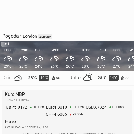
Pogoda
•
London
ZMIANA
Dziś
11:00
12:00
13:00
14:00
15:00
16:00
17:00
18:00
19:
23°C
23°C
24°C
25°C
26°C
28°C
28°C
27°C
24
Dziś
Jutro
28°C
28°C
16°C
14°C
50
33
Kurs NBP
Z DNIA: 10 SIERPNIA
5.0172
4.3010
3.7324
GBP
EUR
USD
+0.0038
+0.0028
+0.0088
4.6005
CHF
-0.0044
Forex
AKTUALIZACJA:
10 SIERPNIA, 11:30