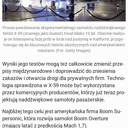
Proces po­wsta­wa­nia eks­pe­ry­men­tal­ne­go sa­mo­lo­tu nad­dźwię­ko­we­go
NASA X-59 (znanego jako Quesst
) trwał
blisko 10 lat. Obecnie re­ali­zu­
je on in­ten­syw­ną fazę prób w locie nad pu­sty­nią w Ka­li­for­nii, przy­go­
to­wu­jąc się do klu­czo­wych testów aku­stycz­nych nad ame­ry­kań­ski­mi
mia­sta­mi. (Fot. Getty Images)
Wyniki jego testów mogą też cał­ko­wi­cie zmienić prze­
pi­sy mię­dzy­na­ro­do­we i do­pro­wa­dzić do znie­sie­nia
zakazów i otwar­cia drogi dla pry­wat­nych firm. Tech­no­
lo­gia spraw­dzo­na w X-59 może być wy­ko­rzy­sta­na
przez ko­mer­cyj­nych pro­du­cen­tów, którzy już teraz pro­
jek­tu­ją nad­dźwię­ko­we sa­mo­lo­ty pa­sa­żer­skie.
Naj­bli­żej tego celu jest ame­ry­kań­ska firma Boom Su­
per­so­nic
, która rozwija samolot Boom Over­tu­re
(mający latać z pręd­ko­ścią Mach 1,7).