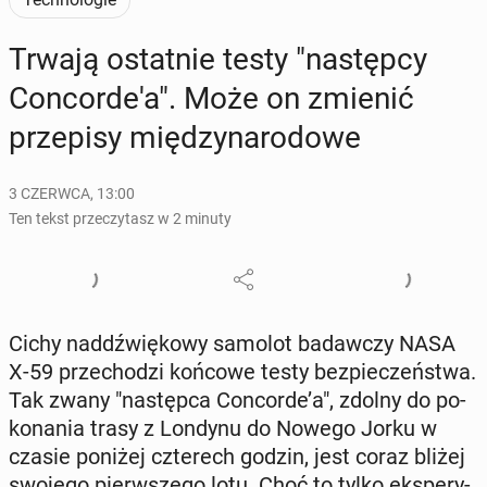
Trwają ostat­nie testy "na­stęp­cy
Con­cor­de­'a". Może on zmienić
prze­pi­sy mię­dzy­na­ro­do­we
3 CZERWCA, 13:00
Ten tekst przeczytasz w 2 minuty
Cichy nad­dźwię­ko­wy samolot ba­daw­czy NASA
X-59 prze­cho­dzi końcowe testy bez­pie­czeń­stwa.
Tak zwany "na­stęp­ca Con­cor­de’a", zdolny do po­
ko­na­nia trasy z Londynu do Nowego Jorku w
czasie poniżej czte­rech godzin, jest coraz bliżej
swojego pierw­sze­go lotu. Choć to tylko eks­pe­ry­