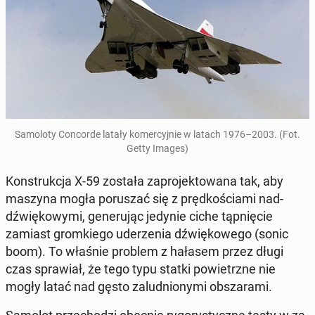
Sa­mo­lo­ty Con­cor­de latały ko­mer­cyj­nie w latach
1976–2003
.
(Fot.
Getty Images)
Kon­struk­cja X-59 została za­pro­jek­to­wa­na tak, aby
maszyna mogła po­ru­szać się z pręd­ko­ścia­mi nad­
dźwię­ko­wy­mi, ge­ne­ru­jąc jedynie ciche tąp­nię­cie
zamiast grom­kie­go ude­rze­nia dźwię­ko­we­go (sonic
boom). To właśnie problem z hałasem przez długi
czas spra­wiał, że tego typu statki po­wietrz­ne nie
mogły latać nad gęsto za­lud­nio­ny­mi ob­sza­ra­mi.