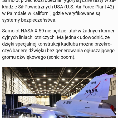
Samolot prze­cho­dzi obecnie ry­go­ry­stycz­ne testy w za­
kła­dzie Sił Po­wietrz­nych USA (U.S. Air Force Plant 42)
w Palm­da­le w Ka­li­for­nii, gdzie we­ry­fi­ko­wa­ne są
systemy bez­pie­czeń­stwa.
Samolot NASA X-59 nie będzie latał w żadnych ko­mer­
cyj­nych liniach lot­ni­czych. Ma jednak udo­wod­nić, że
dzięki spe­cjal­nej kon­struk­cji kadłuba można prze­kro­
czyć barierę dźwięku bez ge­ne­ro­wa­nia ogłu­sza­ją­ce­go
gromu dźwię­ko­we­go (sonic boom
).