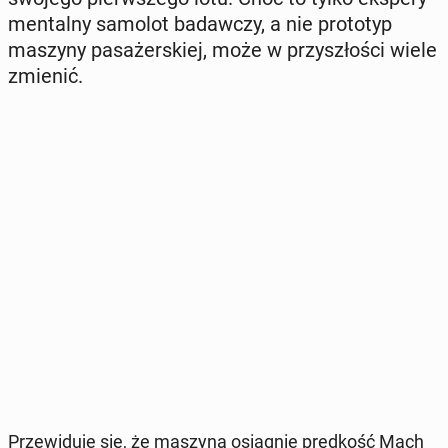
men­tal­ny samolot ba­daw­czy, a nie pro­to­typ
maszyny pa­sa­żer­skiej, może w przy­szło­ści wiele
zmienić.
Prze­wi­du­je się, że maszyna osią­gnie pręd­kość Mach