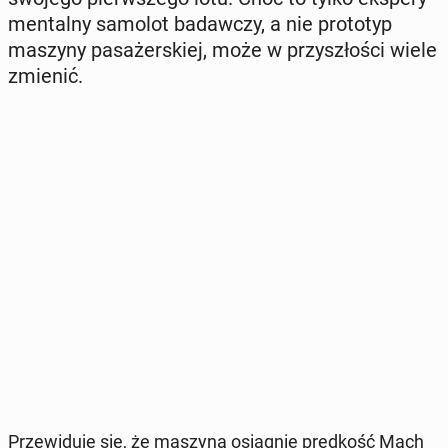
men­tal­ny samolot ba­daw­czy, a nie pro­to­typ
maszyny pa­sa­żer­skiej, może w przy­szło­ści wiele
zmienić.
Prze­wi­du­je się, że maszyna osią­gnie pręd­kość Mach