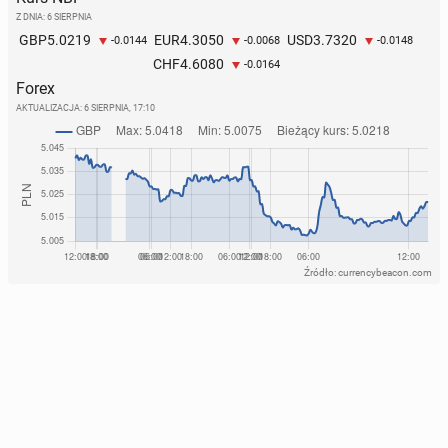
Z DNIA: 6 SIERPNIA
5.0219
4.3050
3.7320
GBP
EUR
USD
-0.0144
-0.0068
-0.0148
4.6080
CHF
-0.0164
Forex
AKTUALIZACJA:
6 SIERPNIA, 17:10
Źródło: currencybeacon.com