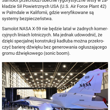
Samolot prze­cho­dzi obecnie ry­go­ry­stycz­ne testy w za­
kła­dzie Sił Po­wietrz­nych USA (U.S. Air Force Plant 42)
w Palm­da­le w Ka­li­for­nii, gdzie we­ry­fi­ko­wa­ne są
systemy bez­pie­czeń­stwa.
Samolot NASA X-59 nie będzie latał w żadnych ko­mer­
cyj­nych liniach lot­ni­czych. Ma jednak udo­wod­nić, że
dzięki spe­cjal­nej kon­struk­cji kadłuba można prze­kro­
czyć barierę dźwięku bez ge­ne­ro­wa­nia ogłu­sza­ją­ce­go
gromu dźwię­ko­we­go (sonic boom
).