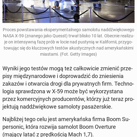
Proces po­wsta­wa­nia eks­pe­ry­men­tal­ne­go sa­mo­lo­tu nad­dźwię­ko­we­go
NASA X-59 (znanego jako Quesst
) trwał
blisko 10 lat. Obecnie re­ali­zu­
je on in­ten­syw­ną fazę prób w locie nad pu­sty­nią w Ka­li­for­nii, przy­go­
to­wu­jąc się do klu­czo­wych testów aku­stycz­nych nad ame­ry­kań­ski­mi
mia­sta­mi. (Fot. Getty Images)
Wyniki jego testów mogą też cał­ko­wi­cie zmienić prze­
pi­sy mię­dzy­na­ro­do­we i do­pro­wa­dzić do znie­sie­nia
zakazów i otwar­cia drogi dla pry­wat­nych firm. Tech­no­
lo­gia spraw­dzo­na w X-59 może być wy­ko­rzy­sta­na
przez ko­mer­cyj­nych pro­du­cen­tów, którzy już teraz pro­
jek­tu­ją nad­dźwię­ko­we sa­mo­lo­ty pa­sa­żer­skie.
Naj­bli­żej tego celu jest ame­ry­kań­ska firma Boom Su­
per­so­nic
, która rozwija samolot Boom Over­tu­re
(mający latać z pręd­ko­ścią Mach 1,7).