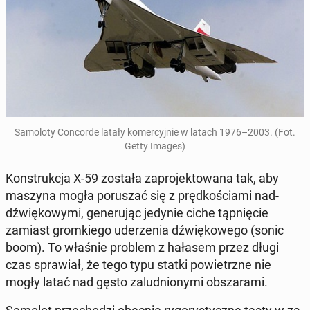
Sa­mo­lo­ty Con­cor­de latały ko­mer­cyj­nie w latach
1976–2003
.
(Fot.
Getty Images)
Kon­struk­cja X-59 została za­pro­jek­to­wa­na tak, aby
maszyna mogła po­ru­szać się z pręd­ko­ścia­mi nad­
dźwię­ko­wy­mi, ge­ne­ru­jąc jedynie ciche tąp­nię­cie
zamiast grom­kie­go ude­rze­nia dźwię­ko­we­go (sonic
boom). To właśnie problem z hałasem przez długi
czas spra­wiał, że tego typu statki po­wietrz­ne nie
mogły latać nad gęsto za­lud­nio­ny­mi ob­sza­ra­mi.