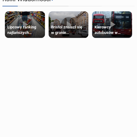
Lipcowy ranking
Bristol znalazł się
Kierowcy
najtańszych
w gronie
autobusów w
supermarketów
najlepszych
Londynie
kierunków podróży
zapowiadają strajki
na świecie