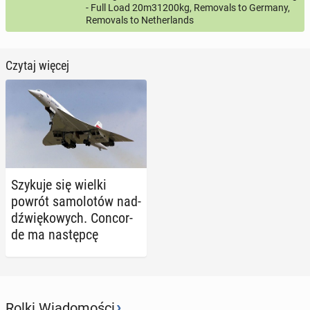
- Full Load 20m31200kg, Removals to Germany,
Removals to Netherlands
Czytaj więcej
Szykuje się wielki
powrót sa­mo­lo­tów nad­
dźwię­ko­wych. Con­cor­
de ma na­stęp­cę
›
Rolki Wiadomości