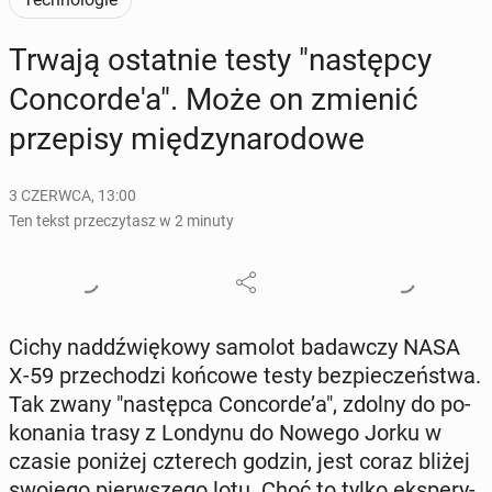
Trwają ostat­nie testy "na­stęp­cy
Con­cor­de­'a". Może on zmienić
prze­pi­sy mię­dzy­na­ro­do­we
3 CZERWCA, 13:00
Ten tekst przeczytasz w 2 minuty
Cichy nad­dźwię­ko­wy samolot ba­daw­czy NASA
X-59 prze­cho­dzi końcowe testy bez­pie­czeń­stwa.
Tak zwany "na­stęp­ca Con­cor­de’a", zdolny do po­
ko­na­nia trasy z Londynu do Nowego Jorku w
czasie poniżej czte­rech godzin, jest coraz bliżej
swojego pierw­sze­go lotu. Choć to tylko eks­pe­ry­