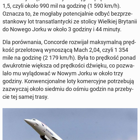
1,5, czyli około 990 mil na godzinę (1 590 km/h).
Oznacza to, że mogłaby po­ten­cjal­nie odbyć bez­prze­
stan­ko­wy lot trans­atlan­tyc­ki ze stolicy Wiel­kiej Bry­ta­nii
do Nowego Jorku w około 3 godziny i 44 minuty.
Dla po­rów­na­nia, Con­cor­de roz­wi­jał mak­sy­mal­ną pręd­
kość prze­lo­to­wą wy­no­szą­cą Mach 2,04, czyli 1 354
mile na godzinę (2 179 km/h). Była to pręd­kość ponad
dwu­krot­nie większa od pręd­ko­ści dźwięku, co po­zwa­
la­ło mu wy­lą­do­wać w Nowym Jorku w około trzy
godziny. Kon­wen­cjo­nal­ne loty ko­mer­cyj­ne po­trze­bu­ją
za­zwy­czaj około siedmiu do ośmiu godzin na prze­by­
cie tej samej trasy.