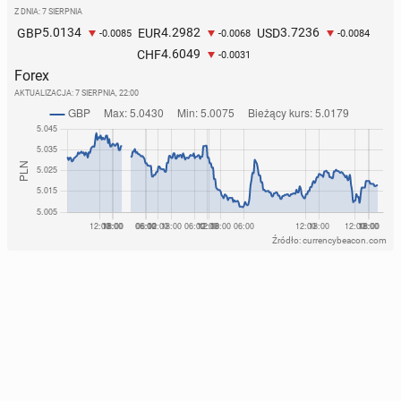
Z DNIA: 7 SIERPNIA
5.0134
4.2982
3.7236
GBP
EUR
USD
-0.0085
-0.0068
-0.0084
4.6049
CHF
-0.0031
Forex
AKTUALIZACJA:
7 SIERPNIA, 22:00
Źródło: currencybeacon.com