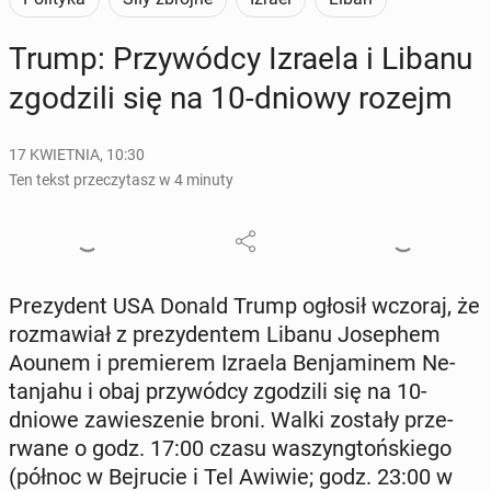
Trump: Przy­wód­cy Izraela i Libanu
zgo­dzi­li się na 10-dniowy rozejm
17 KWIETNIA, 10:30
Ten tekst przeczytasz w 4 minuty
Pre­zy­dent USA Donald Trump ogłosił wczoraj, że
roz­ma­wiał z pre­zy­den­tem Libanu Jo­se­phem
Aounem i pre­mie­rem Izraela Ben­ja­mi­nem Ne­
tan­ja­hu i obaj przy­wód­cy zgo­dzi­li się na 10-
dniowe za­wie­sze­nie broni. Walki zostały prze­
rwa­ne o godz. 17:00 czasu wa­szyng­toń­skie­go
(północ w Bej­ru­cie i Tel Awiwie; godz. 23:00 w