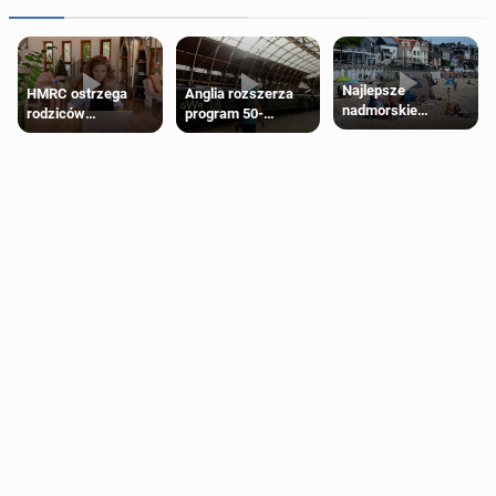
Najlepsze
HMRC ostrzega
Anglia rozszerza
nadmorskie
rodziców
program 50-
miasteczko blisko
pobierających Child
procentowych
Londynu
Benefit. Mogą być
zniżek kolejowych
zobowiązani do
na 18-latków
zwrotu zasiłku