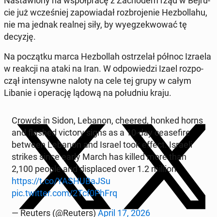
Na­sta­wio­ny na współ­pra­cę z Za­cho­dem rząd w Bej­ru­
cie już wcze­śniej za­po­wia­dał roz­bro­je­nie He­zbol­la­hu,
nie ma jednak realnej siły, by wy­eg­ze­kwo­wać tę
decyzję.
Na po­cząt­ku marca He­zbol­lah ostrze­lał północ Izraela
w reakcji na ataki na Iran. W od­po­wie­dzi Izael roz­po­
czął in­ten­syw­ne naloty na cele tej grupy w całym
Libanie i ope­ra­cję lądową na po­łu­dniu kraju.
Crowds in Sidon, Lebanon, cheered, honked horns
and flashed victory signs as a 10-day ce­ase­fi­re
between Lebanon and Israel took effect. Israeli
strikes since early March has killed more than
2,100 people and di­spla­ced over 1.2 million
https://t.co/YASHU­BaJ­Su
pic.twitter.com/2Tcf0PhFrq
— Reuters (@Reuters)
April 17, 2026