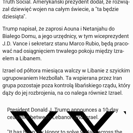
Truth Social. Ame­ry­kań­ski pre­zy­dent dodał, że roz­wią­
zał dzie­więć wojen na całym świecie, a "ta będzie
dzie­sią­ta".
Trump napisał, że zaprosi Aouna i Ne­tan­ja­hu do
Białego Domu, a jego urzęd­ni­cy, w tym wi­ce­pre­zy­dent
J.D. Vance i se­kre­tarz stanu Marco Rubio, będą pra­co­
wać nad osią­gnię­ciem trwa­łe­go pokoju między Izra­
elem a Libanem.
Izrael od półtora mie­sią­ca walczy w Libanie z szy­ic­kim
ugru­po­wa­niem He­zbol­lah. Ta wspie­ra­na przez Iran
grupa po­zo­sta­je poza kon­tro­lą li­bań­skie­go rządu, który
dąży do jej roz­bro­je­nia, na co nalega również Izrael.
Pre­si­dent Donald J. Trump an­no­un­ces a 10-day
ce­ase­fi­re between Lebanon and Israel.
"It has been my Honor to solve 9 Wars across the