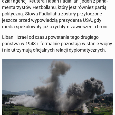
dział agencji Reutera Hasan Fa­dlal­lah, jeden z par­la­
men­ta­rzy­stów He­zbol­la­hu, który jest również partią
po­li­tycz­ną. Słowa Fa­dlal­la­ha zostały przy­to­czo­ne
jeszcze przed wy­po­wie­dzią pre­zy­den­ta USA, gdy
media spe­ku­lo­wa­ły już o rychłym za­wie­sze­niu broni.
Liban i Izrael od czasu po­wsta­nia tego dru­gie­go
państwa w 1948 r. for­mal­nie po­zo­sta­ją w stanie wojny
i nie utrzy­mu­ją ofi­cjal­nych relacji dy­plo­ma­tycz­nych.