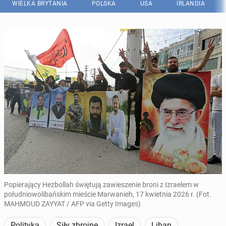
WIELKA BRYTANIA
POLSKA
USA
IRLANDIA
Popierający Hezbollah świętują zawieszenie broni z Izraelem w
południowolibańskim mieście Marwanieh, 17 kwietnia 2026 r. (Fot.
MAHMOUD ZAYYAT / AFP via Getty Images)
Polityka
Siły zbrojne
Izrael
Liban