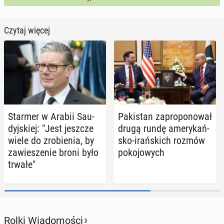
Czytaj więcej
Starmer w Arabii Sau­
Pa­ki­stan za­pro­po­no­wał
dyj­skiej: "Jest jeszcze
drugą rundę ame­ry­kań­
wiele do zro­bie­nia, by
sko-irań­skich rozmów
za­wie­sze­nie broni było
po­ko­jo­wych
trwałe"
›
Rolki Wiadomości