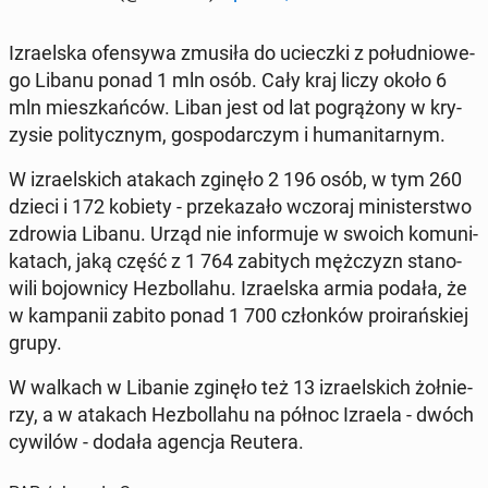
Izra­el­ska ofen­sy­wa zmusiła do uciecz­ki z po­łu­dnio­we­
go Libanu ponad 1 mln osób. Cały kraj liczy około 6
mln miesz­kań­ców. Liban jest od lat po­grą­żo­ny w kry­
zy­sie po­li­tycz­nym, go­spo­dar­czym i hu­ma­ni­tar­nym.
W izra­el­skich atakach zginęło 2 196 osób, w tym 260
dzieci i 172 kobiety - prze­ka­za­ło wczoraj mi­ni­ster­stwo
zdrowia Libanu. Urząd nie in­for­mu­je w swoich ko­mu­ni­
ka­tach, jaką część z 1 764 za­bi­tych męż­czyzn sta­no­
wi­li bo­jow­ni­cy He­zbol­la­hu. Izra­el­ska armia podała, że
w kam­pa­nii zabito ponad 1 700 człon­ków pro­irań­skiej
grupy.
W walkach w Libanie zginęło też 13 izra­el­skich żoł­nie­
rzy, a w atakach He­zbol­la­hu na północ Izraela - dwóch
cywilów - dodała agencja Reutera.