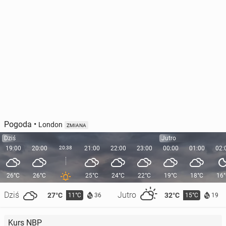
Pogoda
•
London
ZMIANA
Dziś
Jutro
19:00
20:00
20:38
21:00
22:00
23:00
00:00
01:00
02:
26°C
26°C
25°C
24°C
22°C
19°C
18°C
16
Dziś
Jutro
27°C
32°C
11°C
15°C
36
19
Kurs NBP