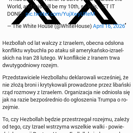
World, and this will be my 10th, so let's, GET IT
DONE!"
pic.twitter.com/YujXwy­UReM
— The White House (@Whi­te­Ho­use)
April 16, 2026
He­zbol­lah od lat walczy z Izra­elem, obecna odsłona
kon­flik­tu wy­bu­chła po ataku sił ame­ry­kań­sko-izra­el­
skich na Iran 28 lutego. W kon­flik­cie z Iranem trwa
dwu­ty­go­dnio­wy rozejm.
Przed­sta­wi­cie­le He­zbol­la­hu de­kla­ro­wa­li wcze­śniej, że
nie złożą broni i kry­ty­ko­wa­li pro­wa­dzo­ne przez li­bań­ski
rząd rozmowy z Izra­elem. Or­ga­ni­za­cja nie od­nio­sła się
jak na razie bez­po­śred­nio do ogło­sze­nia Trumpa o ro­
zej­mie.
To, czy He­zbol­lah będzie prze­strze­gał rozejmu, zależy
od tego, czy Izrael wstrzy­ma wszel­kie walki - po­wie­