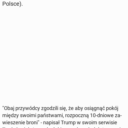
Polsce).
"Obaj przy­wód­cy zgo­dzi­li się, że aby osią­gnąć pokój
między swoimi pań­stwa­mi, roz­pocz­ną 10-dniowe za­
wie­sze­nie broni" - napisał Trump w swoim ser­wi­sie