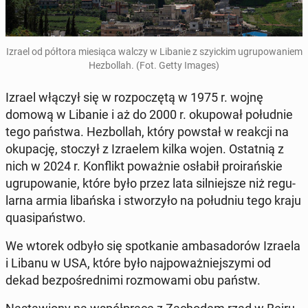
Izrael od półtora mie­sią­ca walczy w Libanie z szy­ic­kim ugru­po­wa­niem
He­zbol­lah. (Fot. Getty Images)
Izrael włączył się w roz­po­czę­tą w 1975 r. wojnę
domową w Libanie i aż do 2000 r. oku­po­wał po­łu­dnie
tego państwa. He­zbol­lah, który powstał w reakcji na
oku­pa­cję, stoczył z Izra­elem kilka wojen. Ostat­nią z
nich w 2024 r. Kon­flikt po­waż­nie osłabił pro­irań­skie
ugru­po­wa­nie, które było przez lata sil­niej­sze niż re­gu­
lar­na armia li­bań­ska i stwo­rzy­ło na po­łu­dniu tego kraju
qu­asi­pań­stwo.
We wtorek odbyło się spo­tka­nie am­ba­sa­do­rów Izraela
i Libanu w USA, które było naj­po­waż­niej­szy­mi od
dekad bez­po­śred­ni­mi roz­mo­wa­mi obu państw.