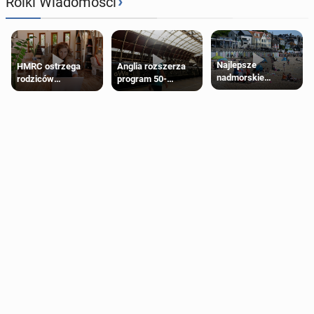
›
Rolki Wiadomości
Najlepsze
HMRC ostrzega
Anglia rozszerza
nadmorskie
rodziców
program 50-
miasteczko blisko
pobierających Child
procentowych
Londynu
Benefit. Mogą być
zniżek kolejowych
zobowiązani do
na 18-latków
zwrotu zasiłku