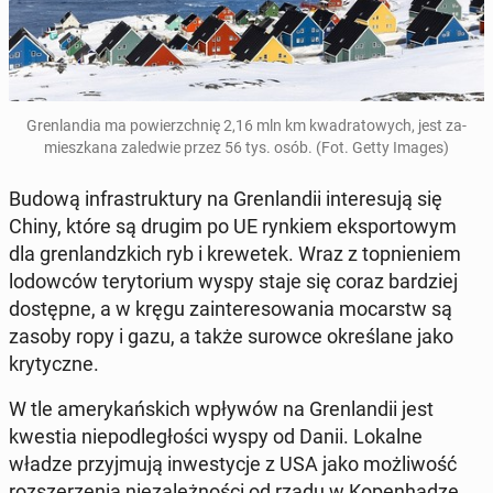
Gren­lan­dia ma po­wierzch­nię 2,16 mln km kwa­dra­to­wych, jest za­
miesz­ka­na za­le­d­wie przez 56 tys. osób. (Fot. Getty Images)
Budową in­fra­struk­tu­ry na Gren­lan­dii in­te­re­su­ją się
Chiny, które są drugim po UE rynkiem eks­por­to­wym
dla gren­landz­kich ryb i kre­we­tek. Wraz z top­nie­niem
lo­dow­ców te­ry­to­rium wyspy staje się coraz bar­dziej
do­stęp­ne, a w kręgu za­in­te­re­so­wa­nia mo­carstw są
zasoby ropy i gazu, a także surowce okre­śla­ne jako
kry­tycz­ne.
W tle ame­ry­kań­skich wpływów na Gren­lan­dii jest
kwestia nie­pod­le­gło­ści wyspy od Danii. Lokalne
władze przyj­mu­ją in­we­sty­cje z USA jako moż­li­wość
roz­sze­rze­nia nie­za­leż­no­ści od rządu w Ko­pen­ha­dze,