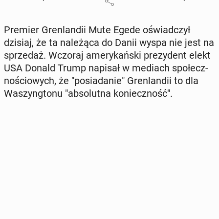
Premier Gren­lan­dii Mute Egede oświad­czył
dzisiaj, że ta na­le­żą­ca do Danii wyspa nie jest na
sprze­daż. Wczoraj ame­ry­kań­ski pre­zy­dent elekt
USA Donald Trump napisał w mediach spo­łecz­
no­ścio­wych, że "po­sia­da­nie" Gren­lan­dii to dla
Wa­szyng­to­nu "ab­so­lut­na ko­niecz­ność".