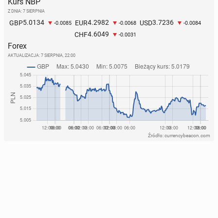
Kurs NBP
Z DNIA: 7 SIERPNIA
5.0134
4.2982
3.7236
GBP
EUR
USD
-0.0085
-0.0068
-0.0084
4.6049
CHF
-0.0031
Forex
AKTUALIZACJA:
7 SIERPNIA, 22:00
Źródło: currencybeacon.com