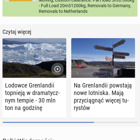
- Full Load 20m31200kg, Removals to Germany,
Removals to Netherlands
Czytaj więcej
Lodowce Gren­lan­dii
Na Gren­lan­dii po­wsta­ją
top­nie­ją w dra­ma­tycz­
nowe lot­ni­ska. Mają
nym tempie - 30 mln
przy­cią­gnąć więcej tu­
ton na godzinę
ry­stów