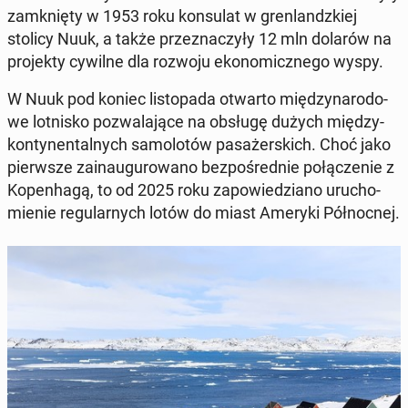
za­mknię­ty w 1953 roku kon­su­lat w gren­landz­kiej
stolicy Nuuk, a także prze­zna­czy­ły 12 mln dolarów na
pro­jek­ty cywilne dla rozwoju eko­no­micz­ne­go wyspy.
W Nuuk pod koniec li­sto­pa­da otwarto mię­dzy­na­ro­do­
we lot­ni­sko po­zwa­la­ją­ce na obsługę dużych mię­dzy­
kon­ty­nen­tal­nych sa­mo­lo­tów pa­sa­żer­skich. Choć jako
pierw­sze za­in­au­gu­ro­wa­no bez­po­śred­nie po­łą­cze­nie z
Ko­pen­ha­gą, to od 2025 roku za­po­wie­dzia­no uru­cho­
mie­nie re­gu­lar­nych lotów do miast Ameryki Pół­noc­nej.