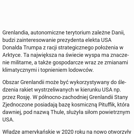
Gren­lan­dia, au­to­no­micz­ne te­ry­to­rium zależne Danii,
budzi za­in­te­re­so­wa­nie pre­zy­den­ta elekta USA
Donalda Trumpa z racji stra­te­gicz­ne­go po­ło­że­nia w
Arktyce. Ta naj­więk­sza na świecie wyspa ma zna­cze­
nie mi­li­tar­ne, a także go­spo­dar­cze wraz ze zmia­na­mi
kli­ma­tycz­ny­mi i top­nie­niem lo­dow­ców.
Obszar Gren­lan­dii może być wy­ko­rzy­sty­wa­ny do śle­
dze­nia rakiet wy­strze­li­wa­nych w kie­run­ku USA np.
przez Rosję. W pół­noc­no-za­chod­niej Gren­lan­dii Stany
Zjed­no­czo­ne po­sia­da­ją bazę ko­smicz­ną Pi­tuf­fik, która
dawniej, pod nazwą Thule, służyła siłom po­wietrz­nym
USA.
Władze ame­ry­kań­skie w 2020 roku na nowo otwo­rzy­ły