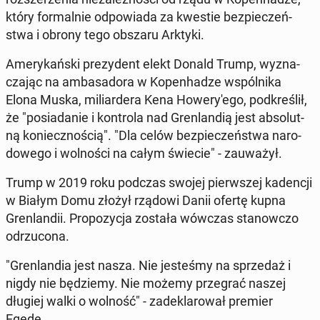
który for­mal­nie od­po­wia­da za kwestie bez­pie­czeń­
stwa i obrony tego obszaru Arktyki.
Ame­ry­kań­ski pre­zy­dent elekt Donald Trump, wy­zna­
cza­jąc na am­ba­sa­do­ra w Ko­pen­ha­dze wspól­ni­ka
Elona Muska, mi­liar­de­ra Kena Ho­we­ry­'e­go, pod­kre­ślił,
że "po­sia­da­nie i kon­tro­la nad Gren­lan­dią jest ab­so­lut­
ną ko­niecz­no­ścią". "Dla celów bez­pie­czeń­stwa na­ro­
do­we­go i wol­no­ści na całym świecie" - za­uwa­żył.
Trump w 2019 roku podczas swojej pierw­szej ka­den­cji
w Białym Domu złożył rządowi Danii ofertę kupna
Gren­lan­dii. Pro­po­zy­cja została wówczas sta­now­czo
od­rzu­co­na.
"Gren­lan­dia jest nasza. Nie je­ste­śmy na sprze­daż i
nigdy nie bę­dzie­my. Nie możemy prze­grać naszej
długiej walki o wolność" - za­de­kla­ro­wał premier
Egede.