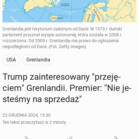
Grenlandia jest terytorium zależnym od Danii. W 1979 r. duński
parlament przyznał wyspie autonomię, która została w 2008 r.
rozszerzona. Od 2009 r. Grenlandia ma prawo do ogłoszenia
niepodległości od Danii. (Fot. Getty Images)
USA
Grenlandia
Trump za­in­te­re­so­wa­ny "prze­ję­
ciem" Gren­lan­dii. Premier: "Nie je­
ste­śmy na sprze­daż"
23 GRUDNIA 2024, 15:30
Ten tekst przeczytasz w 2 minuty