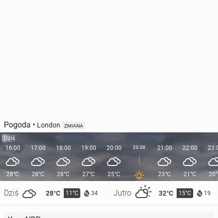
Pogoda
•
London
ZMIANA
Dziś
16:00
17:00
18:00
19:00
20:00
20:38
21:00
22:00
23:
28°C
28°C
28°C
27°C
25°C
23°C
21°C
20
Dziś
Jutro
28°C
32°C
11°C
15°C
34
19