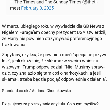
— The Times and The Sunday Times (@the­ti­
mes)
Fe­bru­ary 8, 2025
W marcu ubie­głe­go roku w wy­wia­dzie dla GB News z
Nigelem Fa­ra­ge­'em obecny pre­zy­dent USA stwier­dził,
że Harry nie po­wi­nien otrzy­my­wać pre­fe­ren­cyj­ne­go
trak­to­wa­nia.
Za­py­ta­ny, czy książę po­wi­nien mieć "spe­cjal­ne przy­wi­
le­je", jeśli okaże się, że skłamał w swoim wniosku
wizowym, Trump od­po­wie­dział: "Nie. Musimy spraw­
dzić, czy zna­la­zło się tam coś o nar­ko­ty­kach, a jeśli
skłamał, trzeba będzie podjąć od­po­wied­nie dzia­ła­nia".
Standard.co.uk / Adriana Chodakowska
Dziękujemy za przeczytanie artykułu. Co o tym myślisz?