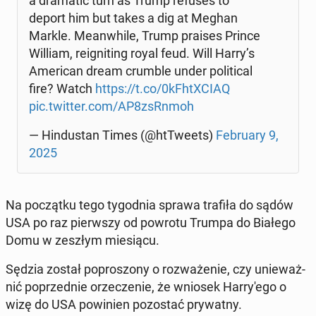
a dra­ma­tic turn as Trump refuses to
deport him but takes a dig at Meghan
Markle. Me­an­whi­le, Trump praises Prince
William, re­igni­ting royal feud. Will Harry’s
Ame­ri­can dream crumble under po­li­ti­cal
fire? Watch
https://t.co/0kFh­tXCIAQ
pic.twitter.com/AP8zsRnmoh
— Hin­du­stan Times (@htTwe­ets)
Fe­bru­ary 9,
2025
Na po­cząt­ku tego ty­go­dnia sprawa trafiła do sądów
USA po raz pierw­szy od powrotu Trumpa do Białego
Domu w zeszłym mie­sią­cu.
Sędzia został po­pro­szo­ny o roz­wa­że­nie, czy unie­waż­
nić po­przed­nie orze­cze­nie, że wniosek Har­ry­'e­go o
wizę do USA po­wi­nien po­zo­stać pry­wat­ny.