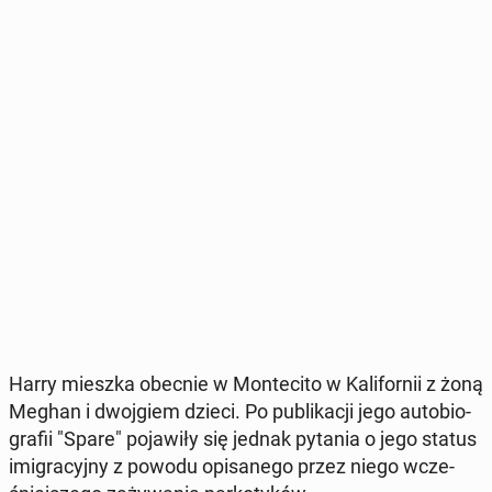
Harry mieszka obecnie w Mon­te­ci­to w Ka­li­for­nii z żoną
Meghan i dwoj­giem dzieci. Po pu­bli­ka­cji jego au­to­bio­
gra­fii "Spare" po­ja­wi­ły się jednak pytania o jego status
imi­gra­cyj­ny z powodu opi­sa­ne­go przez niego wcze­