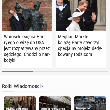
Wniosek księcia Har­
Meghan Markle i
ry­'e­go o wizę do USA
książę Harry stwo­rzy­li
jest roz­pa­try­wa­ny przez
spe­cjal­ny projekt de­dy­
sę­dzie­go. Chodzi o nar­
ko­wa­ny ro­dzi­com
ko­ty­ki
›
Rolki Wiadomości
Najlepsze
HMRC ostrzega
Anglia rozszerza