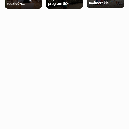
nadmorskie
rodziców
program 50-
miasteczko blisko
pobierających Child
procentowych
Londynu
Benefit. Mogą być
zniżek kolejowych
zobowiązani do
na 18-latków
zwrotu zasiłku