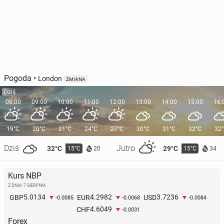
Pogoda
•
London
ZMIANA
Dziś
08:00
09:00
10:00
11:00
12:00
13:00
14:00
15:00
16:
19°C
20°C
21°C
24°C
27°C
30°C
31°C
32°C
32
Dziś
Jutro
32°C
29°C
15°C
15°C
20
34
Kurs NBP
Z DNIA: 7 SIERPNIA
5.0134
4.2982
3.7236
GBP
EUR
USD
-0.0085
-0.0068
-0.0084
4.6049
CHF
-0.0031
Forex