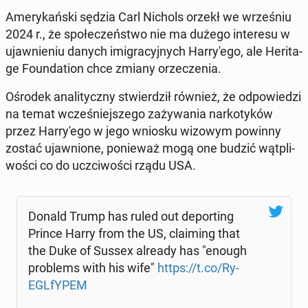
Ame­ry­kań­ski sędzia Carl Nichols orzekł we wrze­śniu
2024 r., że spo­łe­czeń­stwo nie ma dużego in­te­re­su w
ujaw­nie­niu danych imi­gra­cyj­nych Har­ry­'e­go, ale He­ri­ta­
ge Fo­un­da­tion chce zmiany orze­cze­nia.
Ośrodek ana­li­tycz­ny stwier­dził również, że od­po­wie­dzi
na temat wcze­śniej­sze­go za­ży­wa­nia nar­ko­ty­ków
przez Har­ry­'e­go w jego wniosku wizowym powinny
zostać ujaw­nio­ne, po­nie­waż mogą one budzić wąt­pli­
wo­ści co do uczci­wo­ści rządu USA.
Donald Trump has ruled out de­por­ting
Prince Harry from the US, cla­iming that
the Duke of Sussex already has "enough
pro­blems with his wife"
https://t.co/Ry­
EGL­fY­PEM