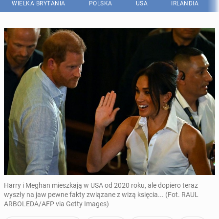
WIELKA BRYTANIA
POLSKA
USA
IRLANDIA
Harry i Meghan mieszkają w USA od 2020 roku, ale dopiero teraz
wyszły na jaw pewne fakty związane z wizą księcia... (Fot. RAUL
ARBOLEDA/AFP via Getty Images)