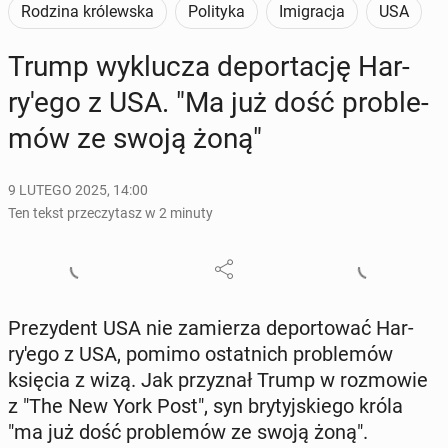
Rodzina królewska
Polityka
Imigracja
USA
Trump wy­klu­cza de­por­ta­cję Har­
ry­'e­go z USA. "Ma już dość pro­ble­
mów ze swoją żoną"
9 LUTEGO 2025, 14:00
Ten tekst przeczytasz w 2 minuty
Pre­zy­dent USA nie za­mie­rza de­por­to­wać Har­
ry­'e­go z USA, pomimo ostat­nich pro­ble­mów
księcia z wizą. Jak przy­znał Trump w roz­mo­wie
z "The New York Post", syn bry­tyj­skie­go króla
"ma już dość pro­ble­mów ze swoją żoną".