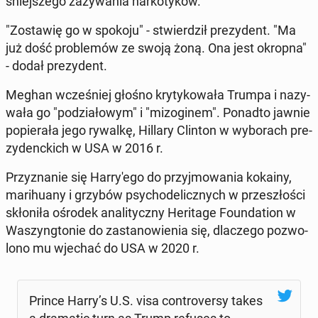
śniej­sze­go za­ży­wa­nia nar­ko­ty­ków.
"Zo­sta­wię go w spokoju" - stwier­dził pre­zy­dent. "Ma
już dość pro­ble­mów ze swoją żoną. Ona jest okropna"
- dodał pre­zy­dent.
Meghan wcze­śniej głośno kry­ty­ko­wa­ła Trumpa i na­zy­
wa­ła go "po­dzia­ło­wym" i "mi­zo­gi­nem". Ponadto jawnie
​​po­pie­ra­ła jego rywalkę, Hillary Clinton w wy­bo­rach pre­
zy­denc­kich w USA w 2016 r.
Przy­zna­nie się Har­ry­'e­go do przyj­mo­wa­nia kokainy,
ma­ri­hu­any i grzybów psy­cho­de­licz­nych w prze­szło­ści
skło­ni­ła ośrodek ana­li­tycz­ny He­ri­ta­ge Fo­un­da­tion w
Wa­szyng­to­nie do za­sta­no­wie­nia się, dla­cze­go po­zwo­
lo­no mu wjechać do USA w 2020 r.
Prince Harry’s U.S. visa con­tro­ver­sy takes