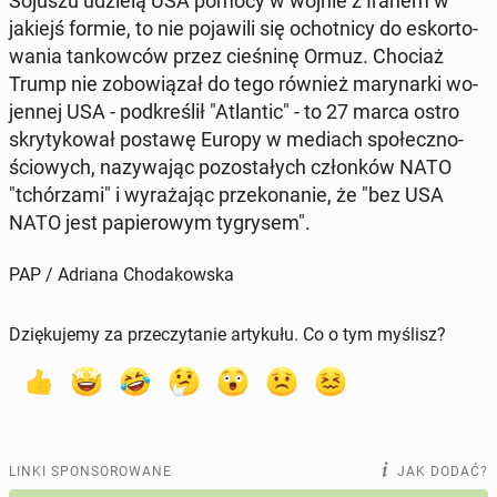
Sojuszu udzielą USA pomocy w wojnie z Iranem w
jakiejś formie, to nie po­ja­wi­li się ochot­ni­cy do eskor­to­
wa­nia tan­kow­ców przez cie­śni­nę Ormuz. Chociaż
Trump nie zo­bo­wią­zał do tego również ma­ry­nar­ki wo­
jen­nej USA - pod­kre­ślił "Atlan­tic" - to 27 marca ostro
skry­ty­ko­wał postawę Europy w mediach spo­łecz­no­
ścio­wych, na­zy­wa­jąc po­zo­sta­łych człon­ków NATO
"tchó­rza­mi" i wy­ra­ża­jąc prze­ko­na­nie, że "bez USA
NATO jest pa­pie­ro­wym ty­gry­sem".
PAP / Adriana Chodakowska
Dziękujemy za przeczytanie artykułu. Co o tym myślisz?
LINKI SPONSOROWANE
JAK DODAĆ?