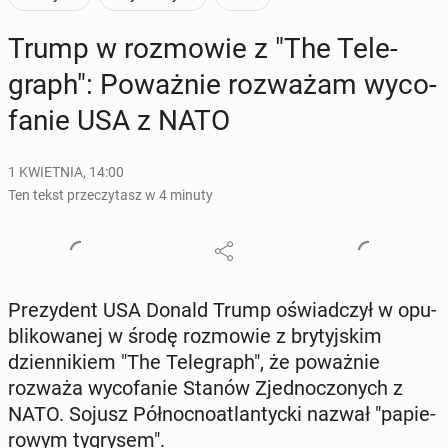
Trump w roz­mo­wie z "The Te­le­
graph": Po­waż­nie roz­wa­żam wy­co­
fa­nie USA z NATO
1 KWIETNIA, 14:00
Ten tekst przeczytasz w 4 minuty
Pre­zy­dent USA Donald Trump oświad­czył w opu­
bli­ko­wa­nej w środę roz­mo­wie z bry­tyj­skim
dzien­ni­kiem "The Te­le­graph", że po­waż­nie
rozważa wy­co­fa­nie Stanów Zjed­no­czo­nych z
NATO. Sojusz Pół­noc­no­atlan­tyc­ki nazwał "pa­pie­
ro­wym ty­gry­sem".