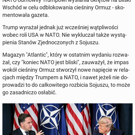
Wschód w celu od­blo­ko­wa­nia cie­śni­ny Ormuz - sko­
men­to­wa­ła gazeta.
Trump wyrażał jednak już wcze­śniej wąt­pli­wo­ści
wobec roli USA w NATO. Nie wy­klu­czał także wy­stą­
pie­nia Stanów Zjed­no­czo­nych z Sojuszu.
Magazyn "Atlan­tic", który w ostat­nim wydaniu roz­wa­
żał, czy "koniec NATO jest bliski", za­uwa­żył, że impas
wokół cie­śni­ny Ormuz stwo­rzył nowe na­pię­cie w re­la­
cjach między Trumpem a NATO, i nawet jeżeli nie do­
pro­wa­dzi to do cał­ko­wi­te­go roz­bi­cia Sojuszu, to może
go za­sad­ni­czo osłabić.