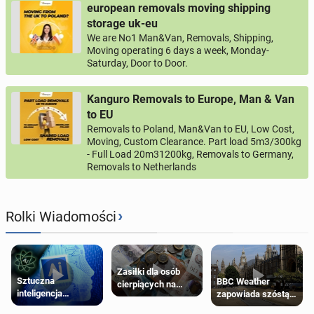
european removals moving shipping
storage uk-eu
We are No1 Man&Van, Removals, Shipping,
Moving operating 6 days a week, Monday-
Saturday, Door to Door.
Kanguro Removals to Europe, Man & Van
to EU
Removals to Poland, Man&Van to EU, Low Cost,
Moving, Custom Clearance. Part load 5m3/300kg
- Full Load 20m31200kg, Removals to Germany,
Removals to Netherlands
›
Rolki Wiadomości
Zasiłki dla osób
Sztuczna
BBC Weather
cierpiących na
inteligencja
zapowiada szóstą
schorzenia
próbowała oszukać
falę upałów w
psychiczne