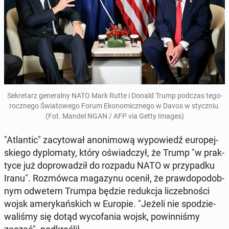
Se­kre­tarz ge­ne­ral­ny NATO Mark Rutte i Donald Trump podczas te­go­
rocz­ne­go Świa­to­we­go Forum Eko­no­micz­ne­go w Davos w stycz­niu.
(Fot. Mandel NGAN / AFP via Getty Images)
"Atlan­tic" za­cy­to­wał ano­ni­mo­wą wy­po­wiedź eu­ro­pej­
skie­go dy­plo­ma­ty, który oświad­czył, że Trump "w prak­
ty­ce już do­pro­wa­dził do rozpadu NATO w przy­pad­ku
Iranu". Roz­mów­ca ma­ga­zy­nu ocenił, że praw­do­po­dob­
nym odwetem Trumpa będzie re­duk­cja li­czeb­no­ści
wojsk ame­ry­kań­skich w Europie. "Jeżeli nie spo­dzie­
wa­li­śmy się dotąd wy­co­fa­nia wojsk, po­win­ni­śmy