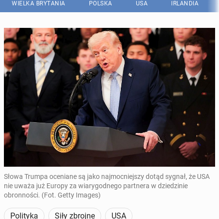
WIELKA BRYTANIA
POLSKA
USA
IRLANDIA
Słowa Trumpa oceniane są jako najmocniejszy dotąd sygnał, że USA
nie uważa już Europy za wiarygodnego partnera w dziedzinie
obronności. (Fot. Getty Images)
Polityka
Siły zbrojne
USA