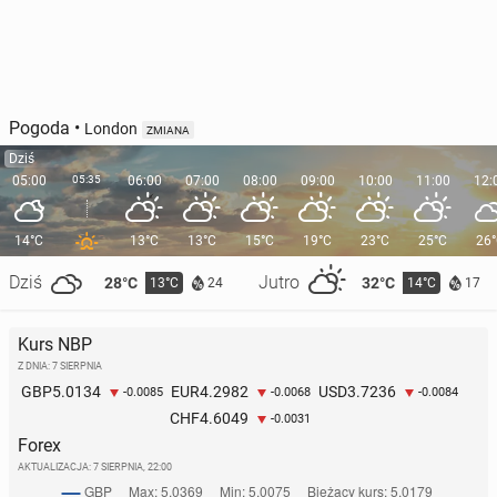
Pogoda
•
London
ZMIANA
Dziś
05:00
05:35
06:00
07:00
08:00
09:00
10:00
11:00
12:
14°C
13°C
13°C
15°C
19°C
23°C
25°C
26
Dziś
Jutro
28°C
32°C
13°C
14°C
24
17
Kurs NBP
Z DNIA: 7 SIERPNIA
5.0134
4.2982
3.7236
GBP
EUR
USD
-0.0085
-0.0068
-0.0084
4.6049
CHF
-0.0031
Forex
AKTUALIZACJA:
7 SIERPNIA, 22:00