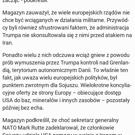
zacząć"- pod­kre­ślił.
Magazyn za­uwa­żył, że wiele eu­ro­pej­skich rządów nie
chce być wcią­ga­nych w dzia­ła­nia mi­li­tar­ne. Przy­wód­
cy byli również sfru­stro­wa­ni faktem, że ad­mi­ni­stra­cja
Trumpa nie skon­sul­to­wa­ła się z nimi przed atakiem na
Iran.
Ponadto wielu z nich odczuwa wciąż gniew z powodu
prób wy­mu­sze­nia przez Trumpa kon­tro­li nad Gren­lan­
dią, te­ry­to­rium au­to­no­micz­nym Danii. To właśnie ten
fakt, jak uważa wielu eu­ro­pej­skich po­li­ty­ków, był
punktem zwrot­nym dla Sojuszu. Wie­lo­krot­ne kon­cy­lia­
cyj­ne oferty ze strony Europy – obie­cu­ją­ce dostęp
USA do baz, mi­ne­ra­łów i innych zasobów – po­zo­sta­ły
później bez echa.
Magazyn pod­kre­ślił, że choć se­kre­tarz ge­ne­ral­ny
NATO Mark Rutte za­de­kla­ro­wał, że człon­ko­wie