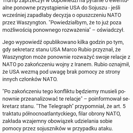
Trump za­prze­czył w od­po­wie­dzi na pytanie o ewen­tu­
al­ne ponowne przy­stą­pie­nie USA do Sojuszu - jeśli
wcze­śniej za­pa­dła­by decyzja o opusz­cze­niu NATO
przez Wa­szyng­ton. "Po­wie­dział­bym, że to już poza
moż­li­wo­ścią po­now­ne­go roz­wa­że­nia" – oświad­czył.
Jego wy­po­wiedź opu­bli­ko­wa­no kilka godzin po tym,
gdy se­kre­tarz stanu USA Marco Rubio przy­znał, że
Wa­szyng­ton może po­now­nie roz­wa­żyć swoje relacje z
NATO po za­koń­cze­niu wojny z Iranem. Rubio oznaj­mił,
że USA wezmą pod uwagę brak pomocy ze strony
innych człon­ków NATO.
"Po za­koń­cze­niu tego kon­flik­tu bę­dzie­my musieli po­
now­nie prze­ana­li­zo­wać te relacje" – po­in­for­mo­wał se­
kre­tarz stanu. "The Te­le­graph" przy­po­mniał, że art. 5
trak­ta­tu pół­noc­no­atlan­tyc­kie­go, filar obrony NATO,
zakłada wza­jem­ny obo­wią­zek udzie­la­nia sobie
pomocy przez so­jusz­ni­ków w przy­pad­ku ataku.