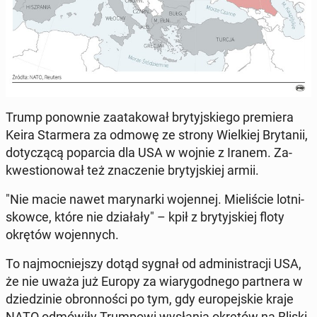
Trump po­now­nie za­ata­ko­wał bry­tyj­skie­go pre­mie­ra
Keira Star­me­ra za odmowę ze strony Wiel­kiej Bry­ta­nii,
do­ty­czą­cą po­par­cia dla USA w wojnie z Iranem. Za­
kwe­stio­no­wał też zna­cze­nie bry­tyj­skiej armii.
"Nie macie nawet ma­ry­nar­ki wo­jen­nej. Mie­li­ście lot­ni­
skow­ce, które nie dzia­ła­ły" – kpił z bry­tyj­skiej floty
okrętów wo­jen­nych.
To naj­moc­niej­szy dotąd sygnał od ad­mi­ni­stra­cji USA,
że nie uważa już Europy za wia­ry­god­ne­go part­ne­ra w
dzie­dzi­nie obron­no­ści po tym, gdy eu­ro­pej­skie kraje
NATO od­mó­wi­ły Trum­po­wi wy­sła­nia okrętów na Bliski