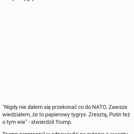
"Nigdy nie dałem się prze­ko­nać co do NATO. Zawsze
wie­dzia­łem, że to pa­pie­ro­wy tygrys. Zresztą, Putin też
o tym wie" - stwier­dził Trump.