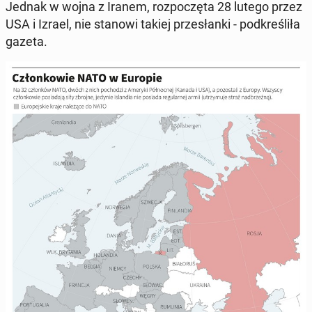
Jednak w wojna z Iranem, roz­po­czę­ta 28 lutego przez
USA i Izrael, nie stanowi takiej prze­słan­ki - pod­kre­śli­ła
gazeta.