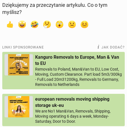
Dzię­ku­je­my za prze­czy­ta­nie ar­ty­ku­łu. Co o tym
myślisz?
LINKI SPONSOROWANE
JAK DODAĆ?
Kanguro Removals to Europe, Man & Van
to EU
Removals to Poland, Man&Van to EU, Low Cost,
Moving, Custom Clearance. Part load 5m3/300kg
- Full Load 20m31200kg, Removals to Germany,
Removals to Netherlands
european removals moving shipping
storage uk-eu
We are No1 Man&Van, Removals, Shipping,
Moving operating 6 days a week, Monday-
Saturday, Door to Door.