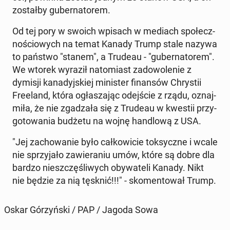
zo­stał­by gu­ber­na­to­rem.
Od tej pory w swoich wpisach w mediach spo­łecz­
no­ścio­wych na temat Kanady Trump stale nazywa
to państwo "stanem", a Trudeau - "gu­ber­na­to­rem".
We wtorek wyraził na­to­miast za­do­wo­le­nie z
dymisji ka­na­dyj­skiej mi­ni­ster fi­nan­sów Chry­stii
Fre­eland, która ogła­sza­jąc odej­ście z rządu, oznaj­
mi­ła, że nie zga­dza­ła się z Trudeau w kwestii przy­
go­to­wa­nia budżetu na wojnę han­dlo­wą z USA.
"Jej za­cho­wa­nie było cał­ko­wi­cie tok­sycz­ne i wcale
nie sprzy­ja­ło za­wie­ra­niu umów, które są dobre dla
bardzo nie­szczę­śli­wych oby­wa­te­li Kanady. Nikt
nie będzie za nią tęsknić!!!" - sko­men­to­wał Trump.
Oskar Gó­rzyń­ski / PAP / Jagoda Sowa