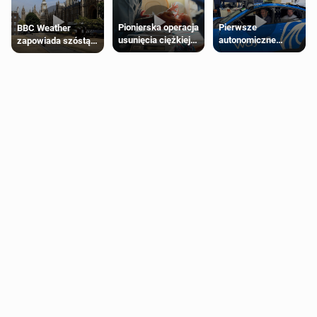
Pierwsze
Pionierska operacja
BBC Weather
autonomiczne
usunięcia ciężkiej
zapowiada szóstą
Ubery pojawią się
wady wrodzonej
falę upałów w
w Londynie jeszcze
płodu w łonie matki
Londynie
tego lata