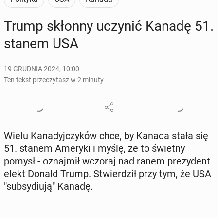
Trump skłonny uczynić Kanadę 51.
stanem USA
19 GRUDNIA 2024, 10:00
Ten tekst przeczytasz w 2 minuty
Wielu Ka­na­dyj­czy­ków chce, by Kanada stała się
51. stanem Ameryki i myślę, że to świetny
pomysł - oznaj­mił wczoraj nad ranem pre­zy­dent
elekt Donald Trump. Stwier­dził przy tym, że USA
"sub­sy­diu­ją" Kanadę.