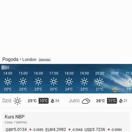
Pogoda
•
London
ZMIANA
Dziś
14:00
15:00
16:00
17:00
18:00
19:00
20:00
20:39
21:
25°C
25°C
25°C
25°C
24°C
23°C
21°C
19
Dziś
Jutro
25°C
28°C
10°C
11°C
34
21
Kurs NBP
Z DNIA: 7 SIERPNIA
5.0134
4.2982
3.7236
GBP
EUR
USD
-0.0085
-0.0068
-0.0084