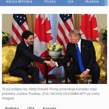
WIELKA BRYTANIA
POLSKA
USA
IRLANDIA
To już kolejny raz, kiedy Donald Trump prowokuje Kanadę i rząd
premiera Justina Trudeau. (Fot. NICHOLAS KAMM/AFP via Getty
Images)
Polityka
USA
Kanada