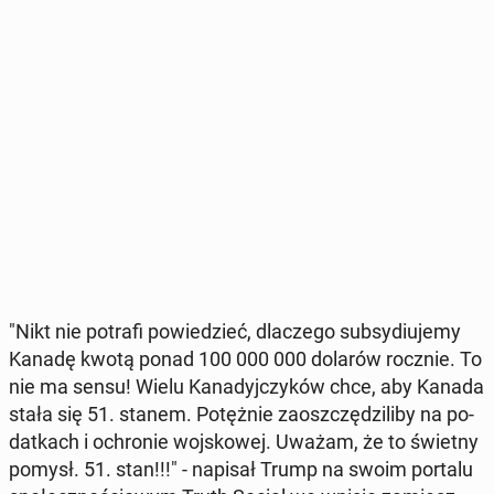
"Nikt nie potrafi po­wie­dzieć, dla­cze­go sub­sy­diu­je­my
Kanadę kwotą ponad 100 000 000 dolarów rocznie. To
nie ma sensu! Wielu Ka­na­dyj­czy­ków chce, aby Kanada
stała się 51. stanem. Po­tęż­nie za­osz­czę­dzi­li­by na po­
dat­kach i ochro­nie woj­sko­wej. Uważam, że to świetny
pomysł. 51. stan!!!" - napisał Trump na swoim portalu