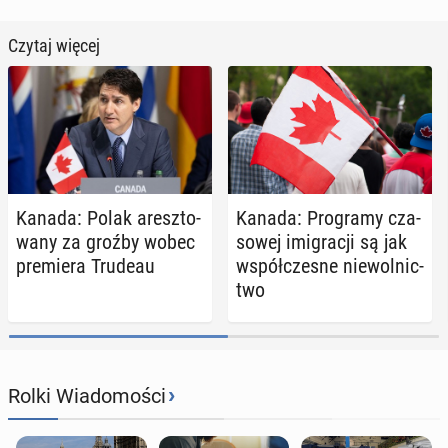
Czytaj więcej
Kanada: Polak aresz­to­
Kanada: Pro­gra­my cza­
wa­ny za groźby wobec
so­wej imi­gra­cji są jak
pre­mie­ra Trudeau
współ­cze­sne nie­wol­nic­
two
›
Rolki Wiadomości