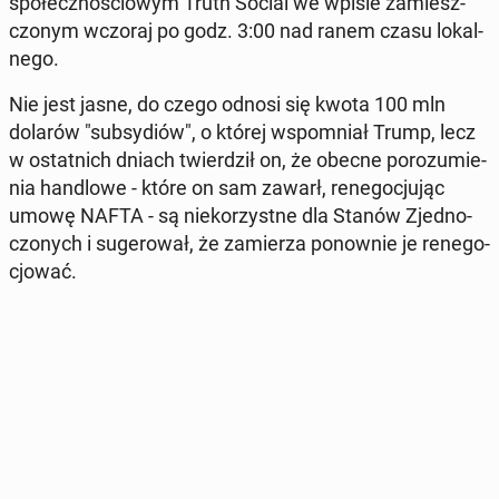
spo­łecz­no­ścio­wym Truth Social we wpisie za­miesz­
czo­nym wczoraj po godz. 3:00 nad ranem czasu lo­kal­
ne­go.
Nie jest jasne, do czego odnosi się kwota 100 mln
dolarów "sub­sy­diów", o której wspo­mniał Trump, lecz
w ostat­nich dniach twier­dził on, że obecne po­ro­zu­mie­
nia han­dlo­we - które on sam zawarł, re­ne­go­cju­jąc
umowę NAFTA - są nie­ko­rzyst­ne dla Stanów Zjed­no­
czo­nych i su­ge­ro­wał, że za­mie­rza po­now­nie je re­ne­go­
cjo­wać.