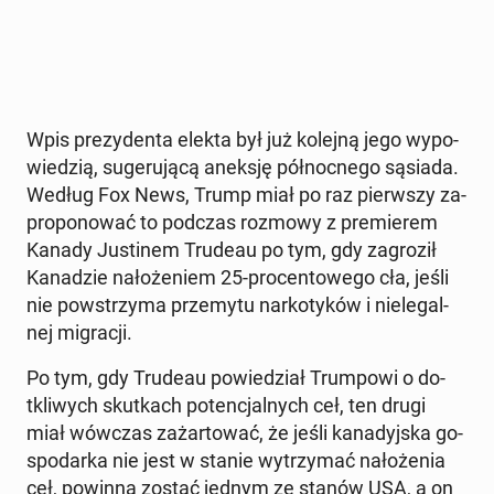
Wpis pre­zy­den­ta elekta był już kolejną jego wy­po­
wie­dzią, su­ge­ru­ją­cą aneksję pół­noc­ne­go sąsiada.
Według Fox News, Trump miał po raz pierw­szy za­
pro­po­no­wać to podczas rozmowy z pre­mie­rem
Kanady Ju­sti­nem Trudeau po tym, gdy za­gro­ził
Ka­na­dzie na­ło­że­niem 25-pro­cen­to­we­go cła, jeśli
nie po­wstrzy­ma prze­my­tu nar­ko­ty­ków i nie­le­gal­
nej mi­gra­cji.
Po tym, gdy Trudeau po­wie­dział Trum­po­wi o do­
tkli­wych skut­kach po­ten­cjal­nych ceł, ten drugi
miał wówczas za­żar­to­wać, że jeśli ka­na­dyj­ska go­
spo­dar­ka nie jest w stanie wy­trzy­mać na­ło­że­nia
ceł, powinna zostać jednym ze stanów USA, a on