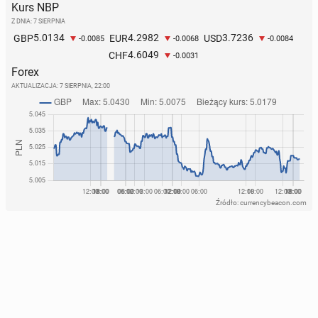
Kurs NBP
Z DNIA: 7 SIERPNIA
5.0134
4.2982
3.7236
GBP
EUR
USD
-0.0085
-0.0068
-0.0084
4.6049
CHF
-0.0031
Forex
AKTUALIZACJA:
7 SIERPNIA, 22:00
Źródło: currencybeacon.com