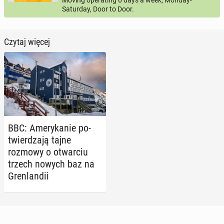
Moving operating 6 days a week, Monday-
Saturday, Door to Door.
Czytaj więcej
BBC: Ame­ry­ka­nie po­
twier­dza­ją tajne
rozmowy o otwar­ciu
trzech nowych baz na
Gren­lan­dii