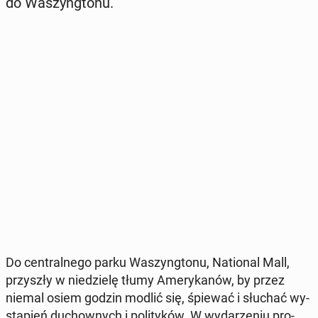
do Wa­szyng­to­nu.
Do cen­tral­ne­go parku Wa­szyng­to­nu, Na­tio­nal Mall,
przy­szły w nie­dzie­lę tłumy Ame­ry­ka­nów, by przez
niemal osiem godzin modlić się, śpiewać i słuchać wy­
stą­pień du­chow­nych i po­li­ty­ków. W wy­da­rze­niu pro­