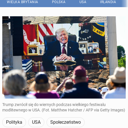
WIELKA BRYTANIA
POLSKA
USA
IRLANDIA
Trump zwrócił się do wiernych podczas wielkiego festiwalu
modlitewnego w USA. (Fot. Matthew Hatcher / AFP via Getty Images)
Polityka
USA
Społeczeństwo