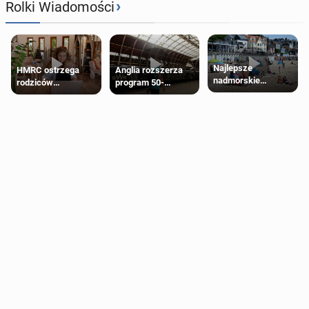
›
Rolki Wiadomości
Najlepsze
HMRC ostrzega
Anglia rozszerza
nadmorskie
rodziców
program 50-
miasteczko blisko
pobierających Child
procentowych
Londynu
Benefit. Mogą być
zniżek kolejowych
zobowiązani do
na 18-latków
zwrotu zasiłku