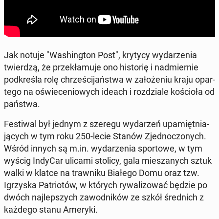
Jak notuje "Wa­shing­ton Post", krytycy wy­da­rze­nia
twier­dzą, że prze­kła­mu­je ono hi­sto­rię i nad­mier­nie
pod­kre­śla rolę chrze­ści­jań­stwa w za­ło­że­niu kraju opar­
te­go na oświe­ce­nio­wych ideach i roz­dzia­le ko­ścio­ła od
państwa.
Fe­sti­wal był jednym z szeregu wy­da­rzeń upa­mięt­nia­
ją­cych w tym roku 250-lecie Stanów Zjed­no­czo­nych.
Wśród innych są m.in. wy­da­rze­nia spor­to­we, w tym
wyścig IndyCar ulicami stolicy, gala mie­sza­nych sztuk
walki w klatce na traw­ni­ku Białego Domu oraz tzw.
Igrzy­ska Pa­trio­tów, w których ry­wa­li­zo­wać będzie po
dwóch naj­lep­szych za­wod­ni­ków ze szkół śred­nich z
każdego stanu Ameryki.