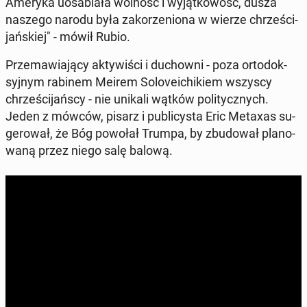
Ameryka uosa­bia­ła wolność i wy­jąt­ko­wość, dusza
naszego narodu była za­ko­rze­nio­na w wierze chrze­ści­
jań­skiej" - mówił Rubio.
Prze­ma­wia­ją­cy ak­ty­wi­ści i du­chow­ni - poza or­to­dok­
syj­nym rabinem Meirem So­lo­ve­ichi­kiem wszyscy
chrze­ści­jań­scy - nie unikali wątków po­li­tycz­nych.
Jeden z mówców, pisarz i pu­bli­cy­sta Eric Metaxas su­
ge­ro­wał, że Bóg powołał Trumpa, by zbu­do­wał pla­no­
wa­ną przez niego salę balową.