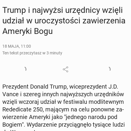
Trump i naj­wyż­si urzęd­ni­cy wzięli
udział w uro­czy­sto­ści za­wie­rze­nia
Ameryki Bogu
18 MAJA, 11:00
Ten tekst przeczytasz w 3 minuty
Pre­zy­dent Donald Trump, wi­ce­pre­zy­dent J.D.
Vance i szereg innych naj­wyż­szych urzęd­ni­ków
wzięli wczoraj udział w fe­sti­wa­lu mo­dli­tew­nym
Re­de­di­ca­te 250, mającym na celu ponowne za­
wie­rze­nie Ameryki jako "jednego narodu pod
Bogiem". Wy­da­rze­nie przy­cią­gnę­ło tysiące ludzi