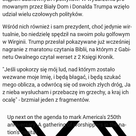
mo­wa­nym przez Biały Dom i Donalda Trumpa wzięło
udział wielu czo­ło­wych po­li­ty­ków.
Wśród nich również i sam pre­zy­dent, choć jedynie wir­
tu­al­nie, bo nie­dzie­lę spędził na swoim polu gol­fo­wym
w Wir­gi­nii. Trump prze­słał po­ka­zy­wa­ne już wcze­śniej
na­gra­nie z ma­ra­to­nu czy­ta­nia Biblii, na którym z Ga­bi­
ne­tu Owal­ne­go czytał werset z 2 Księgi Kronik.
"Jeśli upo­ko­rzy się mój lud, nad którym zostało
wezwane moje Imię, i będą błagać, i będą szukać
mego oblicza, a odwrócą się od swoich złych dróg, Ja
z nieba wy­słu­cham i prze­ba­czę im grzechy, a kraj ich
ocalę" - brzmiał jeden z frag­men­tów.
Up next on the agenda to mark Ame­ri­ca­'s 250th
an­ni­ver­sa­ry: A ga­the­ring of wor­ship­pers in the na­
tio­n's capital.