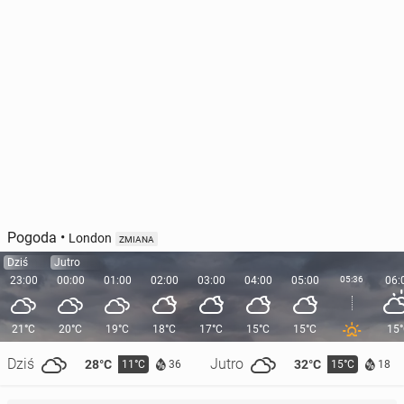
Pogoda
•
London
ZMIANA
Dziś
Jutro
23:00
00:00
01:00
02:00
03:00
04:00
05:00
05:36
06:
21°C
20°C
19°C
18°C
17°C
15°C
15°C
15
Dziś
Jutro
28°C
32°C
11°C
15°C
36
18