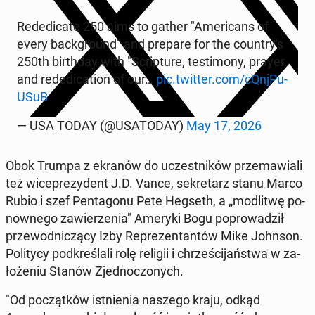
Re­de­di­ca­te 250 aims to gather "Ame­ri­cans of
every back­gro­und" and prepare for the co­un­try­'s
250th bir­th­day with "Scrip­tu­re, te­sti­mo­ny, prayer,
and re­de­di­ca­tion of our…
pic.twitter.com/cQnj­Pu­
USuB
— USA TODAY (@USA­TO­DAY)
May 17, 2026
Obok Trumpa z ekranów do uczest­ni­ków prze­ma­wia­li
też wi­ce­pre­zy­dent J.D. Vance, se­kre­tarz stanu Marco
Rubio i szef Pen­ta­go­nu Pete Hegseth, a „mo­dli­twę po­
now­ne­go za­wie­rze­nia" Ameryki Bogu po­pro­wa­dził
prze­wod­ni­czą­cy Izby Re­pre­zen­tan­tów Mike Johnson.
Po­li­ty­cy pod­kre­śla­li rolę religii i chrze­ści­jań­stwa w za­
ło­że­niu Stanów Zjed­no­czo­nych.
"Od po­cząt­ków ist­nie­nia naszego kraju, odkąd