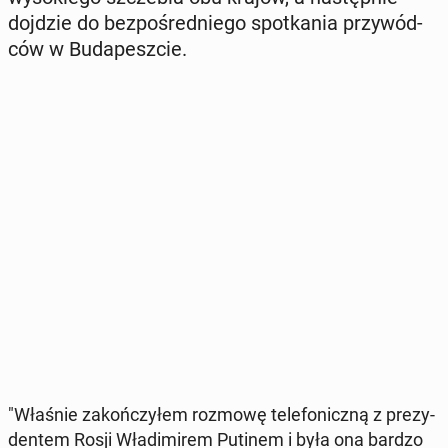
dojdzie do bez­po­śred­nie­go spo­tka­nia przy­wód­
ców w Bu­da­pesz­cie.
"Właśnie za­koń­czy­łem rozmowę te­le­fo­nicz­ną z pre­zy­
den­tem Rosji Wła­di­mi­rem Putinem i była ona bardzo