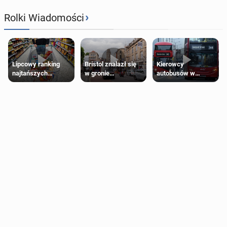
›
Rolki Wiadomości
Lipcowy ranking
Bristol znalazł się
Kierowcy
najtańszych
w gronie
autobusów w
supermarketów
najlepszych
Londynie
kierunków podróży
zapowiadają strajki
na świecie