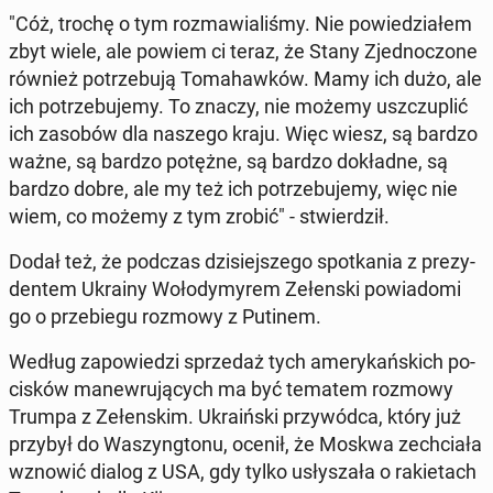
"Cóż, trochę o tym roz­ma­wia­li­śmy. Nie po­wie­dzia­łem
zbyt wiele, ale powiem ci teraz, że Stany Zjed­no­czo­ne
również po­trze­bu­ją To­ma­haw­ków. Mamy ich dużo, ale
ich po­trze­bu­je­my. To znaczy, nie możemy uszczu­plić
ich zasobów dla naszego kraju. Więc wiesz, są bardzo
ważne, są bardzo potężne, są bardzo do­kład­ne, są
bardzo dobre, ale my też ich po­trze­bu­je­my, więc nie
wiem, co możemy z tym zrobić" - stwier­dził.
Dodał też, że podczas dzi­siej­sze­go spo­tka­nia z pre­zy­
den­tem Ukrainy Wo­ło­dy­my­rem Ze­łen­ski po­wia­do­mi
go o prze­bie­gu rozmowy z Putinem.
Według za­po­wie­dzi sprze­daż tych ame­ry­kań­skich po­
ci­sków ma­new­ru­ją­cych ma być tematem rozmowy
Trumpa z Ze­łen­skim. Ukra­iń­ski przy­wód­ca, który już
przybył do Wa­szyng­to­nu, ocenił, że Moskwa ze­chcia­ła
wznowić dialog z USA, gdy tylko usły­sza­ła o ra­kie­tach