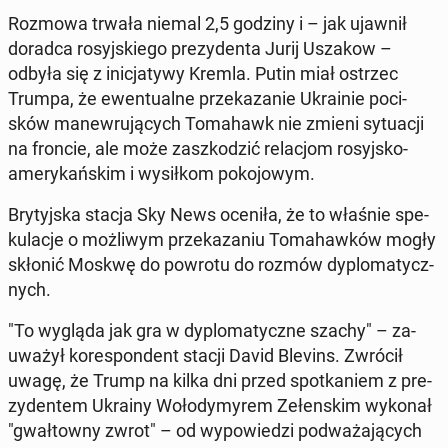
Rozmowa trwała niemal 2,5 godziny i – jak ujawnił
doradca ro­syj­skie­go pre­zy­den­ta Jurij Uszakow –
odbyła się z ini­cja­ty­wy Kremla. Putin miał ostrzec
Trumpa, że ewen­tu­al­ne prze­ka­za­nie Ukra­inie po­ci­
sków ma­new­ru­ją­cych To­ma­hawk nie zmieni sy­tu­acji
na froncie, ale może za­szko­dzić re­la­cjom ro­syj­sko-
ame­ry­kań­skim i wy­sił­kom po­ko­jo­wym.
Bry­tyj­ska stacja Sky News oceniła, że to właśnie spe­
ku­la­cje o moż­li­wym prze­ka­za­niu To­ma­haw­ków mogły
skłonić Moskwę do powrotu do rozmów dy­plo­ma­tycz­
nych.
"To wygląda jak gra w dy­plo­ma­tycz­ne szachy" – za­
uwa­żył ko­re­spon­dent stacji David Blevins. Zwrócił
uwagę, że Trump na kilka dni przed spo­tka­niem z pre­
zy­den­tem Ukrainy Wo­ło­dy­my­rem Ze­łen­skim wykonał
"gwał­tow­ny zwrot" – od wy­po­wie­dzi pod­wa­ża­ją­cych