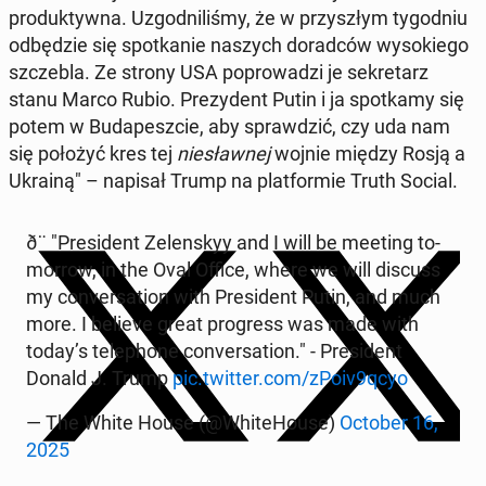
pro­duk­tyw­na. Uzgod­ni­li­śmy, że w przy­szłym ty­go­dniu
od­bę­dzie się spo­tka­nie naszych do­rad­ców wy­so­kie­go
szcze­bla. Ze strony USA po­pro­wa­dzi je se­kre­tarz
stanu Marco Rubio. Pre­zy­dent Putin i ja spo­tka­my się
potem w Bu­da­pesz­cie, aby spraw­dzić, czy uda nam
się położyć kres tej
nie­sław­nej
wojnie między Rosją a
Ukrainą" – napisał Trump na plat­for­mie Truth Social.
ð¨ "Pre­si­dent Ze­len­skyy and I will be meeting to­
mor­row, in the Oval Office, where we will discuss
my co­nver­sa­tion with Pre­si­dent Putin, and much
more. I believe great pro­gress was made with
today’s te­le­pho­ne co­nver­sa­tion." - Pre­si­dent
Donald J. Trump
pic.twitter.com/zPoiv9qcyo
— The White House (@Whi­te­Ho­use)
October 16,
2025