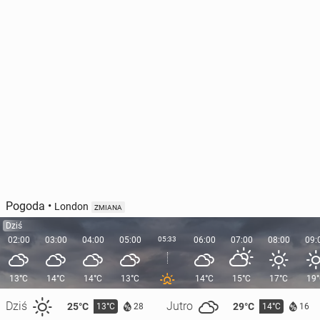
Pogoda
•
London
ZMIANA
Dziś
02:00
03:00
04:00
05:00
05:33
06:00
07:00
08:00
09:
13°C
14°C
14°C
13°C
14°C
15°C
17°C
19
Dziś
Jutro
25°C
29°C
13°C
14°C
28
16