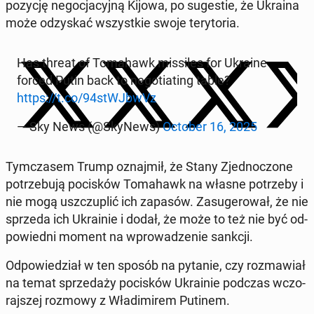
pozycję ne­go­cja­cyj­ną Kijowa, po su­ge­stie, że Ukraina
może od­zy­skać wszyst­kie swoje te­ry­to­ria.
Has threat of To­ma­hawk mis­si­les for Ukraine
forced Putin back to ne­go­tia­ting table?
https://t.co/94stWJ­bwVz
— Sky News (@SkyNews)
October 16, 2025
Tym­cza­sem Trump oznaj­mił, że Stany Zjed­no­czo­ne
po­trze­bu­ją po­ci­sków To­ma­hawk na własne po­trze­by i
nie mogą uszczu­plić ich zapasów. Za­su­ge­ro­wał, że nie
sprzeda ich Ukra­inie i dodał, że może to też nie być od­
po­wied­ni moment na wpro­wa­dze­nie sankcji.
Od­po­wie­dział w ten sposób na pytanie, czy roz­ma­wiał
na temat sprze­da­ży po­ci­sków Ukra­inie podczas wczo­
raj­szej rozmowy z Wła­di­mi­rem Putinem.