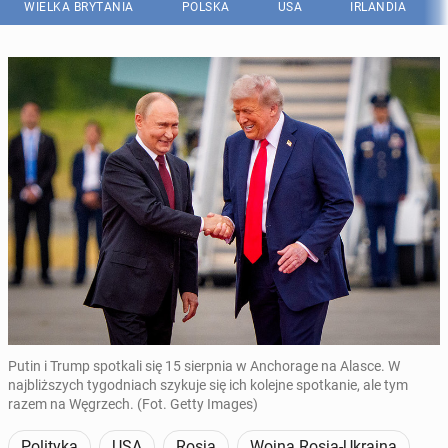
WIELKA BRYTANIA
POLSKA
USA
IRLANDIA
Putin i Trump spotkali się 15 sierpnia w Anchorage na Alasce. W
najbliższych tygodniach szykuje się ich kolejne spotkanie, ale tym
razem na Węgrzech. (Fot. Getty Images)
Polityka
USA
Rosja
Wojna Rosja-Ukraina