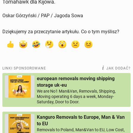
To­ma­hawk dla Kijowa.
Oskar Górzyński / PAP / Jagoda Sowa
Dziękujemy za przeczytanie artykułu. Co o tym myślisz?
LINKI SPONSOROWANE
JAK DODAĆ?
european removals moving shipping
storage uk-eu
We are No1 Man&Van, Removals, Shipping,
Moving operating 6 days a week, Monday-
Saturday, Door to Door.
Kanguro Removals to Europe, Man & Van
to EU
Removals to Poland, Man&Van to EU, Low Cost,