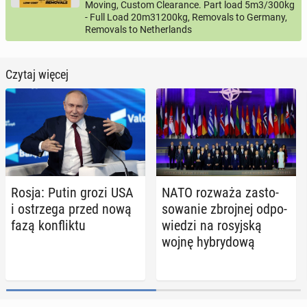
Moving, Custom Clearance. Part load 5m3/300kg
- Full Load 20m31200kg, Removals to Germany,
Removals to Netherlands
Czytaj więcej
Rosja: Putin grozi USA
NATO rozważa za­sto­
i ostrze­ga przed nową
so­wa­nie zbroj­nej od­po­
fazą kon­flik­tu
wie­dzi na ro­syj­ską
wojnę hy­bry­do­wą