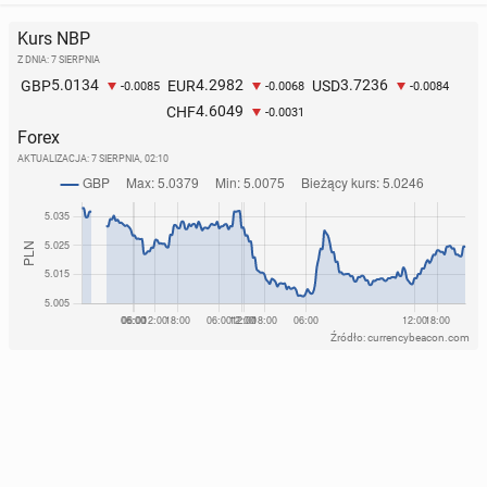
Kurs NBP
Z DNIA: 7 SIERPNIA
5.0134
4.2982
3.7236
GBP
EUR
USD
-0.0085
-0.0068
-0.0084
4.6049
CHF
-0.0031
Forex
AKTUALIZACJA:
7 SIERPNIA, 02:10
Źródło: currencybeacon.com