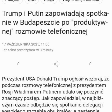
Trump i Putin za­po­wia­da­ją spo­tka­
nie w Bu­da­pesz­cie po "pro­duk­tyw­
nej" roz­mo­wie te­le­fo­nicz­nej
17 PAŹDZIERNIKA 2025, 11:00
Ten tekst przeczytasz w 3 minuty
Pre­zy­dent USA Donald Trump ogłosił wczoraj, że
podczas rozmowy te­le­fo­nicz­nej z pre­zy­den­tem
Rosji Wła­di­mi­rem Putinem udało się po­czy­nić
zna­czą­cy postęp. Jak za­po­wie­dział, w naj­bliż­
szym czasie od­bę­dzie się spo­tka­nie de­le­ga­cji
wy­so­kie­go szcze­bla obu krajów, a na­stęp­nie