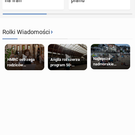
›
Rolki Wiadomości
Najlepsze
HMRC ostrzega
Anglia rozszerza
nadmorskie
rodziców
program 50-
miasteczko blisko
pobierających Child
procentowych
Londynu
Benefit. Mogą być
zniżek kolejowych
zobowiązani do
na 18-latków
zwrotu zasiłku