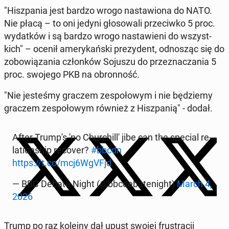
"Hisz­pa­nia jest bardzo wrogo na­sta­wio­na do NATO.
Nie płacą – to oni jedyni gło­so­wa­li prze­ciw­ko 5 proc.
wy­dat­ków i są bardzo wrogo na­sta­wie­ni do wszyst­
kich" – ocenił ame­ry­kań­ski pre­zy­dent, od­no­sząc się do
zo­bo­wią­za­nia człon­ków Sojuszu do prze­zna­cza­nia 5
proc. swojego PKB na obron­ność.
"Nie je­ste­śmy graczem ze­spo­ło­wym i nie bę­dzie­my
graczem ze­spo­ło­wym również z Hisz­pa­nią" - dodał.
After Trump's 'no Chur­chil­l' jibe can the special re­
la­tion­ship recover?
#bbcdn
https://t.co/mcj6WgVFjd
— BBC Debate Night (@bbc­de­ba­te­ni­ght)
March 4,
2026
Trump po raz kolejny dał upust swojej fru­stra­cji