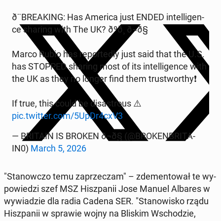
ð¨BRE­AKING: Has America just ENDED in­tel­li­gen­
ce sharing with The UK? ðºð¸ ð¬ð§
Marco Rubio has re­por­te­dly just said that the U.S.
has STOPPED sharing most of its in­tel­li­gen­ce with
the UK as they no longer find them tru­stwor­thy­❗️
If true, this could be di­sa­stro­us ⚠️
pic.twitter.com/5UpDr4cxV3
— BRITAIN IS BROKEN ð¬ð§ (@BRO­KEN­BRI­TA­
IN0)
March 5, 2026
"Sta­now­czo temu za­prze­czam" – zde­men­to­wał te wy­
po­wie­dzi szef MSZ Hisz­pa­nii Jose Manuel Albares w
wy­wia­dzie dla radia Cadena SER. "Sta­no­wi­sko rządu
Hisz­pa­nii w sprawie wojny na Bliskim Wscho­dzie,