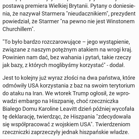
postawą pre­mie­ra Wiel­kiej Bry­ta­nii. Pytany o do­nie­sie­
nia, że nazywał Star­me­ra "nie­udacz­ni­kiem", pre­zy­dent
po­wie­dział, że Starmer "na pewno nie jest Win­sto­nem
Chur­chil­lem".
"To było bardzo roz­cza­ro­wu­ją­ce – jego wy­stą­pie­nie,
zwią­za­ne z naszym po­tęż­nym atakiem na wrogi kraj.
Po­wi­nien nam dać, bez wahania i pytań, takie rzeczy
jak bazy, z których mo­gli­by­śmy ko­rzy­stać" - dodał.
Jest to kolejny już wyraz złości na dwa państwa, które
od­mó­wi­ły USA ko­rzy­sta­nia z baz na swoim te­ry­to­rium
do ataku na Iran. We wtorek Trump ogłosił, że wpro­
wa­dzi embargo na Hisz­pa­nię, choć rzecz­nicz­ka
Białego Domu Ka­ro­li­ne Leavitt dzień później wy­co­fa­ła
tę de­kla­ra­cję, twier­dząc, że Hisz­pa­nia "zde­cy­do­wa­ła
się współ­pra­co­wać z woj­skiem USA". Twier­dze­niom
rzecz­nicz­ki za­prze­czy­ły jednak hisz­pań­skie władze.