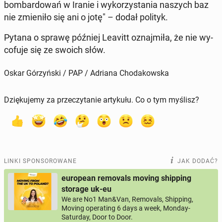
bom­bar­do­wań w Iranie i wy­ko­rzy­sta­nia naszych baz
nie zmie­ni­ło się ani o jotę" – dodał polityk.
Pytana o sprawę później Leavitt oznaj­mi­ła, że nie wy­
co­fu­je się ze swoich słów.
Oskar Górzyński / PAP / Adriana Chodakowska
Dziękujemy za przeczytanie artykułu. Co o tym myślisz?
LINKI SPONSOROWANE
JAK DODAĆ?
european removals moving shipping
storage uk-eu
We are No1 Man&Van, Removals, Shipping,
Moving operating 6 days a week, Monday-
Saturday, Door to Door.