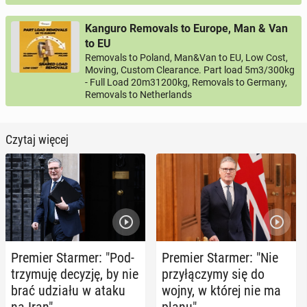
Kanguro Removals to Europe, Man & Van
to EU
Removals to Poland, Man&Van to EU, Low Cost,
Moving, Custom Clearance. Part load 5m3/300kg
- Full Load 20m31200kg, Removals to Germany,
Removals to Netherlands
Czytaj więcej
Premier Starmer: "Pod­
Premier Starmer: "Nie
trzy­mu­ję decyzję, by nie
przy­łą­czy­my się do
brać udziału w ataku
wojny, w której nie ma
na Iran"
planu"