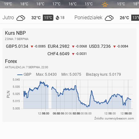
19°C
18°C
18°C
17°C
16°C
15°C
15°C
18
Jutro
Poniedziałek
32°C
26°C
15°C
13°
18
Kurs NBP
Z DNIA: 7 SIERPNIA
5.0134
4.2982
3.7236
GBP
EUR
USD
-0.0085
-0.0068
-0.0084
4.6049
CHF
-0.0031
Forex
AKTUALIZACJA:
7 SIERPNIA, 22:00
Źródło: currencybeacon.com