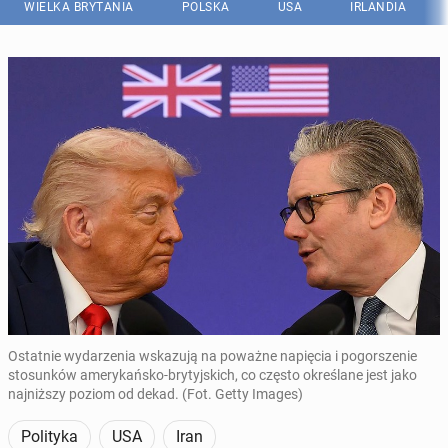
WIELKA BRYTANIA
POLSKA
USA
IRLANDIA
Ostatnie wydarzenia wskazują na poważne napięcia i pogorszenie
stosunków amerykańsko-brytyjskich, co często określane jest jako
najniższy poziom od dekad. (Fot. Getty Images)
Polityka
USA
Iran