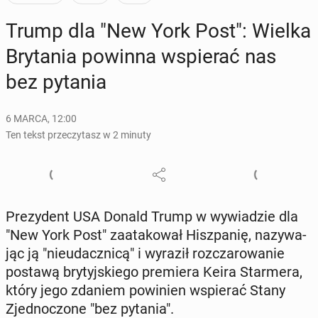
Trump dla "New York Post": Wielka
Bry­ta­nia powinna wspie­rać nas
bez pytania
6 MARCA, 12:00
Ten tekst przeczytasz w 2 minuty
Pre­zy­dent USA Donald Trump w wy­wia­dzie dla
"New York Post" za­ata­ko­wał Hisz­pa­nię, na­zy­wa­
jąc ją "nie­udacz­ni­cą" i wyraził roz­cza­ro­wa­nie
postawą bry­tyj­skie­go pre­mie­ra Keira Star­me­ra,
który jego zdaniem po­wi­nien wspie­rać Stany
Zjed­no­czo­ne "bez pytania".