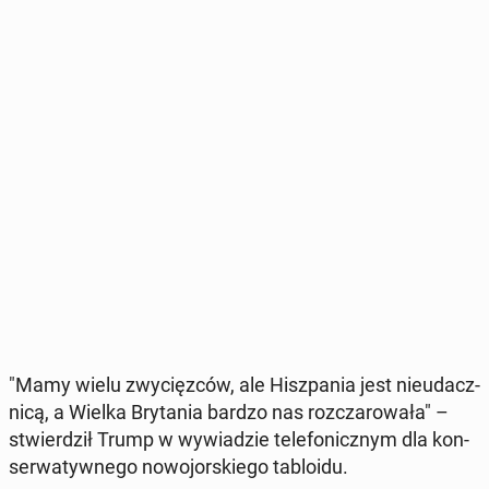
"Mamy wielu zwy­cięz­ców, ale Hisz­pa­nia jest nie­udacz­
ni­cą, a Wielka Bry­ta­nia bardzo nas roz­cza­ro­wa­ła" –
stwier­dził Trump w wy­wia­dzie te­le­fo­nicz­nym dla kon­
ser­wa­tyw­ne­go no­wo­jor­skie­go ta­blo­idu.