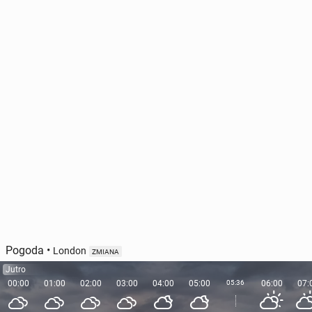
Pogoda
•
London
ZMIANA
Jutro
00:00
01:00
02:00
03:00
04:00
05:00
05:36
06:00
07: