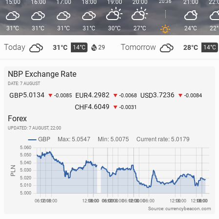
15:00
16:00
17:00
18:00
19:00
20:00
20:36
21:00
22:
31°C
31°C
31°C
31°C
30°C
27°C
24°C
22
Today
Tomorrow
31°C
28°C
14°C
14°C
29
NBP Exchange Rate
DATE: 7 AUGUST
5.0134
4.2982
3.7236
GBP
EUR
USD
-0.0085
-0.0068
-0.0084
4.6049
CHF
-0.0031
Forex
UPDATED:
7 AUGUST, 22:00
Source: currencybeacon.com