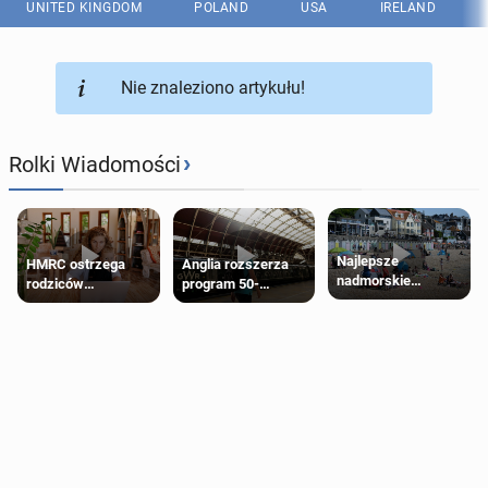
UNITED KINGDOM
POLAND
USA
IRELAND
Nie znaleziono artykułu!
›
Rolki Wiadomości
Najlepsze
HMRC ostrzega
Anglia rozszerza
nadmorskie
rodziców
program 50-
miasteczko blisko
pobierających Child
procentowych
Londynu
Benefit. Mogą być
zniżek kolejowych
zobowiązani do
na 18-latków
zwrotu zasiłku