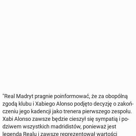
"Real Madryt pragnie po­in­for­mo­wać, że za obo­pól­ną
zgodą klubu i Xabiego Alonso podjęto decyzję o za­koń­
cze­niu jego ka­den­cji jako trenera pierw­sze­go zespołu.
Xabi Alonso zawsze będzie cieszył się sym­pa­tią i po­
dzi­wem wszyst­kich ma­dri­di­stów, po­nie­waż jest
legendą Realu i zawsze re­pre­zen­to­wał war­to­ści