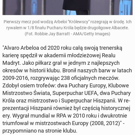
Pierw­szy mecz pod wodzą Arbeloi "Kró­lew­scy" ro­ze­gra­ją w środę. Ich
rywalem w 1/8 finału Pucharu Króla będzie dru­go­li­go­we Al­ba­ce­te.
(Fot. Robbie Jay Barratt - AMA/Getty Images)
"Alvaro Arbeloa od 2020 roku całą swoją tre­ner­ską
karierę spędził w aka­de­mii mło­dzie­żo­wej Realu
Madryt. Jako piłkarz grał w jednym z naj­lep­szych
okresów w hi­sto­rii klubu. Bronił naszych barw w latach
2009-2016, roz­gry­wa­jąc 238 ofi­cjal­nych meczów.
Zdobył osiem trofeów: dwa Puchary Europy, Klubowe
Mi­strzo­stwo Świata, Su­per­pu­char UEFA, dwa Puchary
Króla oraz mi­strzo­stwo i Su­per­pu­char Hisz­pa­nii. W re­
pre­zen­ta­cji Hisz­pa­nii również był częścią hi­sto­rycz­nej
ery. Wygrał mundial w RPA w 2010 roku i dwu­krot­nie
trium­fo­wał w mi­strzo­stwach Europy (2008, 2012)" -
przy­po­mnia­no na stronie klubu.