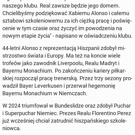
naszego klubu. Real zawsze będzie jego domem.
Chcie­li­by­śmy po­dzię­ko­wać Xabiemu Alonso i całemu
szta­bo­wi szko­le­nio­we­mu za ich ciężką pracę i po­świę­
ce­nie w tym czasie oraz życzyć im po­wo­dze­nia na
nowym etapie życia" - na­pi­sa­no w oświad­cze­niu klubu.
44-letni Alonso z re­pre­zen­ta­cją Hisz­pa­nii zdobył mi­
strzo­stwo świata i Europy. Ma też na koncie wiele
trofeów jako za­wod­nik Li­ver­po­olu, Realu Madryt i
Bayernu Mo­na­chium. Po za­koń­cze­niu kariery pił­kar­
skiej roz­po­czął pracę tre­ner­ską. Przez trzy sezony pro­
wa­dził Bayer Le­ver­ku­sen i prze­rwał he­ge­mo­nię
Bayernu Mo­na­chium w Niem­czach.
W 2024 trium­fo­wał w Bun­de­sli­dze oraz zdobył Puchar
i Su­per­pu­char Niemiec. Prezes Realu Flo­ren­ti­no Perez
już wcze­śniej chciał za­trud­nić hisz­pań­skie­go szko­le­
niow­ca.