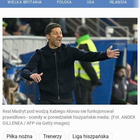
WIELKA BRYTANIA
POLSKA
USA
IRLANDIA
Real Madryt pod wodzą Xabiego Alonso nie funkcjonował
prawidłowo - oceniły w poniedziałek hiszpańskie media. (Fot. ANDER
GILLENEA / AFP via Getty Images)
Piłka nożna
Trenerzy
Liga hiszpańska