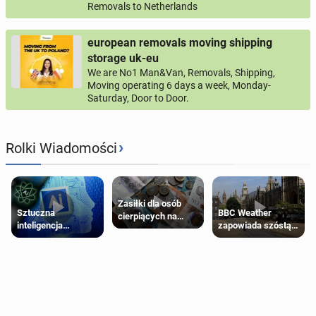
Removals to Netherlands
european removals moving shipping
storage uk-eu
We are No1 Man&Van, Removals, Shipping,
Moving operating 6 days a week, Monday-
Saturday, Door to Door.
›
Rolki Wiadomości
Zasiłki dla osób
Sztuczna
BBC Weather
cierpiących na
inteligencja
zapowiada szóstą
schorzenia
próbowała oszukać
falę upałów w
psychiczne
człowieka
Londynie