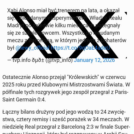
Xabi Alonso miał być tre­ne­rem na lata, a okazał
się... nie­uda­nym eks­pe­ry­men­tem. Władze Realu
Madryt po za­le­d­wie kilku mie­sią­cach po­że­gna­ły
się ze szko­le­niow­cem. Wszyst­ko po nie­uda­nym
meczu z Bar­ce­lo­ną, w którym jednym z bo­ha­te­rów
był
@lewy_of­fi­cial
.
https://t.co/9qOaE4adeU
— tvp.info ðµð± (@tvp_info)
January 12, 2026
Osta­tecz­nie Alonso przejął "Kró­lew­skich" w czerwcu
2025 roku przed Klu­bo­wy­mi Mi­strzo­stwa­mi Świata. W
pół­fi­na­le tych roz­gry­wek jego zespół prze­grał z Paris-
Saint Germain 0:4.
Łączny bilans drużyny pod jego wodzą to 24 zwy­cię­
stwa, cztery remisy i sześć porażek w 34 meczach. W
nie­dzie­lę Real prze­grał z Bar­ce­lo­ną 2:3 w finale Su­per­