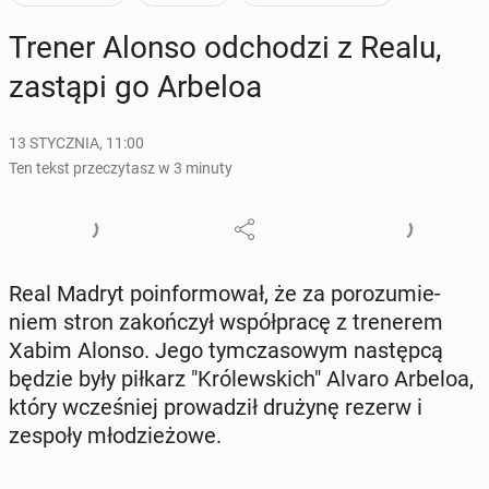
Trener Alonso od­cho­dzi z Realu,
zastąpi go Arbeloa
13 STYCZNIA, 11:00
Ten tekst przeczytasz w 3 minuty
Real Madryt po­in­for­mo­wał, że za po­ro­zu­mie­
niem stron za­koń­czył współ­pra­cę z tre­ne­rem
Xabim Alonso. Jego tym­cza­so­wym na­stęp­cą
będzie były piłkarz "Kró­lew­skich" Alvaro Arbeloa,
który wcze­śniej pro­wa­dził drużynę rezerw i
zespoły mło­dzie­żo­we.