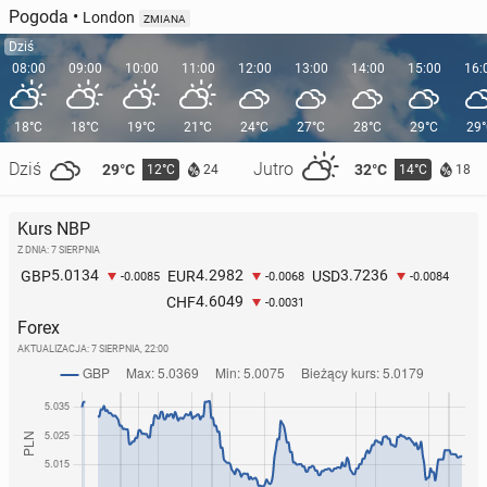
Pogoda
•
London
ZMIANA
Dziś
08:00
09:00
10:00
11:00
12:00
13:00
14:00
15:00
16:
18°C
18°C
19°C
21°C
24°C
27°C
28°C
29°C
29
Dziś
Jutro
29°C
32°C
12°C
14°C
24
18
Kurs NBP
Z DNIA: 7 SIERPNIA
5.0134
4.2982
3.7236
GBP
EUR
USD
-0.0085
-0.0068
-0.0084
4.6049
CHF
-0.0031
Forex
AKTUALIZACJA:
7 SIERPNIA, 22:00