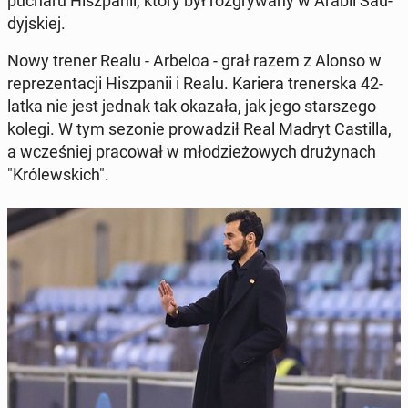
pu­cha­ru Hisz­pa­nii, który był roz­gry­wa­ny w Arabii Sau­
dyj­skiej.
Nowy trener Realu - Arbeloa - grał razem z Alonso w
re­pre­zen­ta­cji Hisz­pa­nii i Realu. Kariera tre­ner­ska 42-
latka nie jest jednak tak okazała, jak jego star­sze­go
kolegi. W tym sezonie pro­wa­dził Real Madryt Ca­stil­la,
a wcze­śniej pra­co­wał w mło­dzie­żo­wych dru­ży­nach
"Kró­lew­skich".