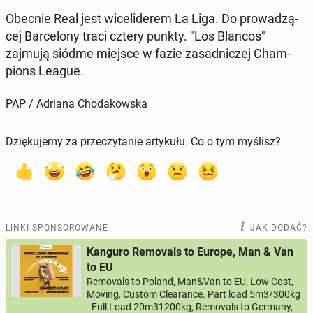
Obecnie Real jest wi­ce­li­de­rem La Liga. Do pro­wa­dzą­
cej Bar­ce­lo­ny traci cztery punkty. "Los Blancos"
zajmują siódme miejsce w fazie za­sad­ni­czej Cham­
pions League.
PAP / Adriana Chodakowska
Dziękujemy za przeczytanie artykułu. Co o tym myślisz?
LINKI SPONSOROWANE
JAK DODAĆ?
Kanguro Removals to Europe, Man & Van
to EU
Removals to Poland, Man&Van to EU, Low Cost,
Moving, Custom Clearance. Part load 5m3/300kg
- Full Load 20m31200kg, Removals to Germany,