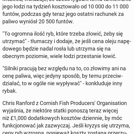
jego łodzi na tydzień kosz­to­wa­ło od 10 000 do 11 000
funtów, podczas gdy teraz jego ostatni ra­chu­nek za
paliwo wyniósł 20 500 funtów.
"To ogromna ilość ryb, które trzeba złowić, żeby się
utrzy­mać" - tłu­ma­czy i dodaje, że jeśli cena oleju na­pę­
do­we­go będzie nadal rosła lub utrzyma się na
obecnym po­zio­mie, wiele łodzi prze­sta­nie łowić.
"Silniki pracują bez względu na to, co złowimy ani na
cenę paliwa, więc jedyny sposób, by temu prze­ciw­
dzia­łać, to w ogóle nie wy­pły­wać" - kon­klu­du­je inny
rybak.
Chris Ranford z Cornish Fish Pro­du­cer­s' Or­ga­ni­sa­tion
wy­ja­śnia, że nie­któ­re statki ponoszą teraz więcej
niż £1,000 do­dat­ko­wych kosztów dzien­nie, by móc
funk­cjo­no­wać jak za­zwy­czaj. Jeśli kryzys się utrzyma,
ceny ryb wzrosną, po­nie­waż koszty zostaną prze­rzu­