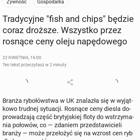
Żywność
Gospodarka
Tra­dy­cyj­ne "fish and chips" będzie
coraz droższe. Wszyst­ko przez
rosnące ceny oleju na­pę­do­we­go
22 KWIETNIA, 16:00
Ten tekst przeczytasz w 2 minuty
Branża ry­bo­łów­stwa w UK zna­la­zła się w wy­jąt­
ko­wo trudnej sy­tu­acji. Rosnące ceny diesla do­
pro­wa­dza­ją część bry­tyj­skiej floty do wstrzy­ma­
nia połowów, co — zdaniem przed­sta­wi­cie­li
branży — może prze­ło­żyć się na wzrost cen ryb