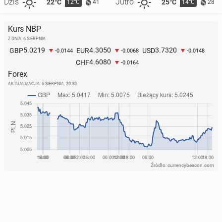
Dziś
Jutro
22°C
25°C
12°C
14°C
41
28
Kurs NBP
Z DNIA: 6 SIERPNIA
5.0219
4.3050
3.7320
GBP
EUR
USD
-0.0144
-0.0068
-0.0148
4.6080
CHF
-0.0164
Forex
AKTUALIZACJA:
6 SIERPNIA, 20:30
Źródło: currencybeacon.com