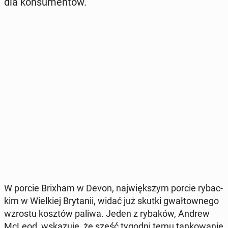
dla kon­su­men­tów.
W porcie Brixham w Devon, naj­więk­szym porcie ry­bac­
kim w Wiel­kiej Bry­ta­nii, widać już skutki gwał­tow­ne­go
wzrostu kosztów paliwa. Jeden z rybaków, Andrew
McLeod, wska­zu­je, że sześć tygodni temu tan­ko­wa­nie