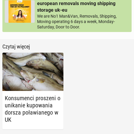
european removals moving shipping
storage uk-eu
We are No1 Man&Van, Removals, Shipping,
Moving operating 6 days a week, Monday-
Saturday, Door to Door.
Czytaj więcej
Kon­su­men­ci pro­sze­ni o
uni­ka­nie ku­po­wa­nia
dorsza po­ła­wia­ne­go w
UK