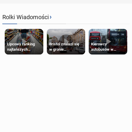
›
Rolki Wiadomości
Lipcowy ranking
Bristol znalazł się
Kierowcy
najtańszych
w gronie
autobusów w
supermarketów
najlepszych
Londynie
kierunków podróży
zapowiadają strajki
na świecie