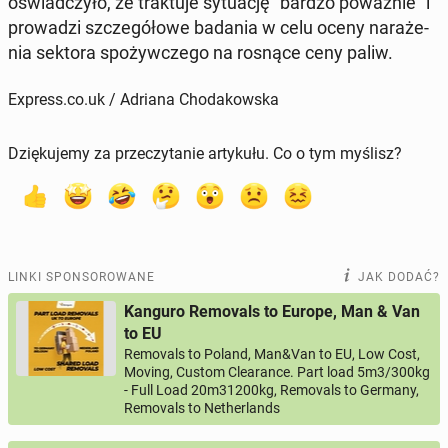
oświad­czy­ło, że trak­tu­je sy­tu­ację "bardzo po­waż­nie" i
pro­wa­dzi szcze­gó­ło­we badania w celu oceny na­ra­że­
nia sektora spo­żyw­cze­go na rosnące ceny paliw.
Express.co.uk / Adriana Chodakowska
Dziękujemy za przeczytanie artykułu. Co o tym myślisz?
LINKI SPONSOROWANE
JAK DODAĆ?
Kanguro Removals to Europe, Man & Van
to EU
Removals to Poland, Man&Van to EU, Low Cost,
Moving, Custom Clearance. Part load 5m3/300kg
- Full Load 20m31200kg, Removals to Germany,
Removals to Netherlands