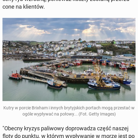
co­ne na klien­tów.
Kutry w porcie Brixham i innych bry­tyj­skich portach mogą prze­stać w
ogóle wy­pły­wać na połowy... (Fot. Getty Images)
"Obecny kryzys pa­li­wo­wy do­pro­wa­dza część naszej
floty do punktu, w którym wy­pły­wa­nie w morze jest po