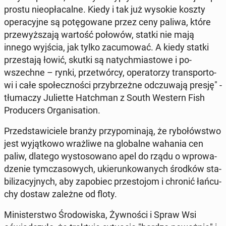
prostu nie­opła­cal­ne. Kiedy i tak już wysokie koszty
ope­ra­cyj­ne są po­tę­go­wa­ne przez ceny paliwa, które
prze­wyż­sza­ją wartość połowów, statki nie mają
innego wyjścia, jak tylko za­cu­mo­wać. A kiedy statki
prze­sta­ją łowić, skutki są na­tych­mia­sto­we i po­
wszech­ne – rynki, prze­twór­cy, ope­ra­to­rzy trans­por­to­
wi i całe spo­łecz­no­ści przy­brzeż­ne od­czu­wa­ją presję" -
tłu­ma­czy Ju­liet­te Hatch­man z South Western Fish
Pro­du­cers Or­ga­ni­sa­tion.
Przed­sta­wi­cie­le branży przy­po­mi­na­ją, że ry­bo­łów­stwo
jest wy­jąt­ko­wo wraż­li­we na glo­bal­ne wahania cen
paliw, dlatego wy­sto­so­wa­no apel do rządu o wpro­wa­
dze­nie tym­cza­so­wych, ukie­run­ko­wa­nych środków sta­
bi­li­za­cyj­nych, aby za­po­biec prze­sto­jom i chronić łań­cu­
chy dostaw zależne od floty.
Mi­ni­ster­stwo Śro­do­wi­ska, Żyw­no­ści i Spraw Wsi