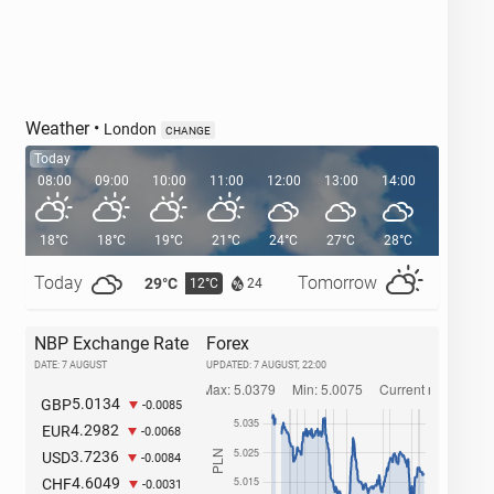
Weather
•
London
CHANGE
Today
08:00
09:00
10:00
11:00
12:00
13:00
14:00
15:00
18°C
18°C
19°C
21°C
24°C
27°C
28°C
29°C
Today
Tomorrow
29°C
32°C
12°C
1
24
NBP Exchange Rate
Forex
DATE: 7 AUGUST
UPDATED:
7 AUGUST, 22:00
5.0134
GBP
-0.0085
4.2982
EUR
-0.0068
3.7236
USD
-0.0084
4.6049
CHF
-0.0031