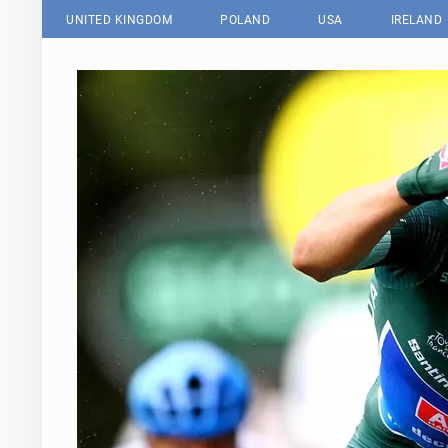
UNITED KINGDOM
POLAND
USA
IRELAND