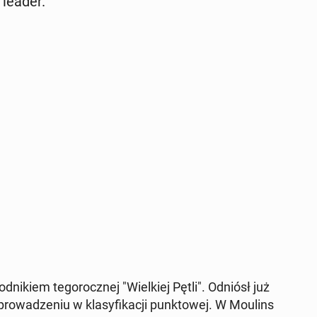
leader.
wod­nikiem tegorocznej "Wielkiej Pętli". Odniósł już
rowadze­niu w klasy­fikacji punk­towej. W Moulins