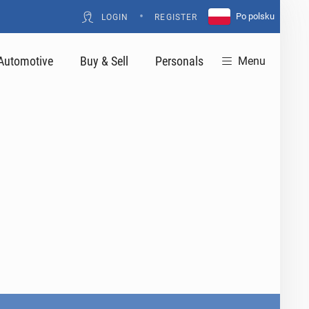
•
Po polsku
LOGIN
REGISTER
Automotive
Buy & Sell
Personals
Menu