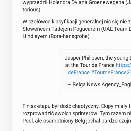
wyprzedz­ił Holen­dra Dylana Groe­newe­ge­na (
to­ri­ous).
W czołów­ce klasy­fikacji gen­er­al­nej nic się 
Słoweńcem Tadejem Pogacarem (UAE Team Emi­ra
Hindleyem (Bora-hans­gro­he).
Jasper Philipsen, the young 
at the Tour de France
https:
de­France
#Tour­de­France2
— Belga News Agency_Engl
Finisz etapu był dość chao­ty­czny. Ekipy miały
rozprowadz­ić swoich sprint­erów. Tym razem n
Poel, ale os­amot­niony Belg jechał bardzo czuj