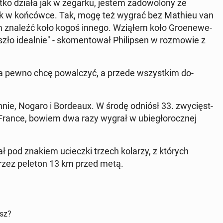
­tko działa jak w zegarku, jestem zad­owolony ze
ek w końców­ce. Tak, mogę też wygrać bez Mathieu van
łem znaleźć koło kogoś innego. Wziąłem koło Groe­newe­
szło ide­al­nie" - sko­men­tował Philipsen w roz­mowie z
 Na pewno chcę powal­czyć, a przede wszys­tkim do­
on­nie, Nogaro i Bor­deaux. W środę odniósł 33. zwycięst­
 France, bowiem dwa razy wygrał w ubiegłorocznej
ł pod znakiem uciecz­ki trzech kolarzy, z których
 przez peleton 13 km przed metą.
isz?