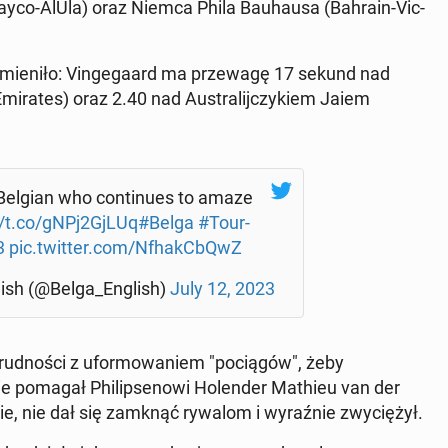
Jayco-AlUla) oraz Niemca Phila Bauhausa (Bahrain-Vic­
nie zmieniło: Vinge­gaard ma przewagę 17 sekund nad
tes) oraz 2.40 nad Aus­tral­i­jczykiem Jaiem
Belgian who con­tin­ues to amaze
//t.co/gNPj2GjLUq
#Belga
#Tour­
3
pic.twitter.com/NfhakCbQwZ
ish (@Belga_English)
July 12, 2023
 trud­noś­ci z ufor­mowaniem "pociągów", żeby
ie pomagał Philipsenowi Holen­der Mathieu van der
nie, nie dał się zamknąć rywalom i wyraźnie zwyciężył.