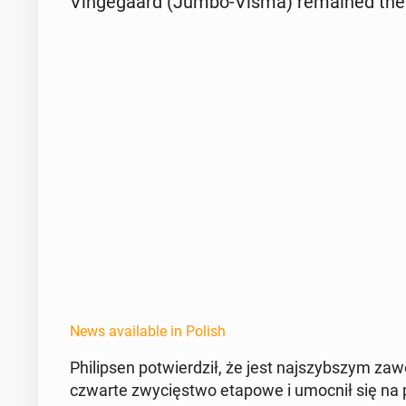
Vinge­gaard (Jumbo-Visma) re­mained the 
News available in Polish
Philipsen potwierdz­ił, że jest na­jszyb­szym za­
czwarte zwycięst­wo etapowe i umocnił się na p