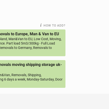
HOW TO ADD?
vals to Europe, Man & Van to EU
land, Man&Van to EU, Low Cost, Moving,
ce. Part load 5m3/300kg - Full Load
emovals to Germany, Removals to
ovals moving shipping storage uk-
&Van, Removals, Shipping,
ng 6 days a week, Monday-Saturday, Door