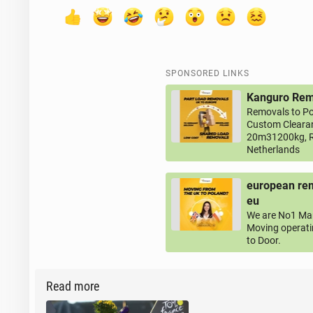
SPONSORED LINKS
Kanguro Remo
Removals to Po
Custom Clearan
20m31200kg, R
Netherlands
european rem
eu
We are No1 Man
Moving operati
to Door.
Read more