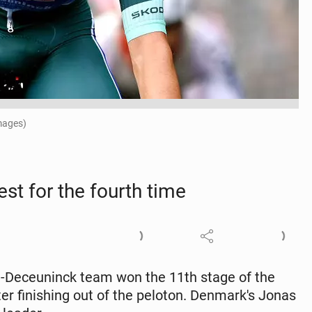
mages)
est for the fourth time
-De­ce­un­inck team won the 11th stage of the
er fin­ish­ing out of the peloton. Den­mark's Jonas