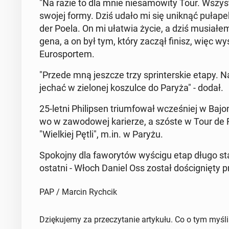
"Na razie to dla mnie niesamow­ity Tour. Wszys
swojej formy. Dziś udało mi się uniknąć pułap
der Poela. On mi ułatwia życie, a dziś mu­si­a
ge­na, a on był tym, który zaczął finisz, więc wy
Eu­rosportem.
"Przede mną jeszcze trzy sprint­er­skie etapy.
jechać w zielonej koszulce do Paryża" - dodał.
25-letni Philipsen tri­um­fował wcześniej w Ba­j
wo w za­wodowej kari­erze, a szóste w Tour de
"Wielkiej Pętli", m.in. w Paryżu.
Spoko­jny dla fa­wory­tów wyścigu etap długo sta
ostatni - Włoch Daniel Oss został doś­cig­nię­ty
PAP / Marcin Rychcik
Dziękujemy za przeczytanie artykułu. Co o tym myśl