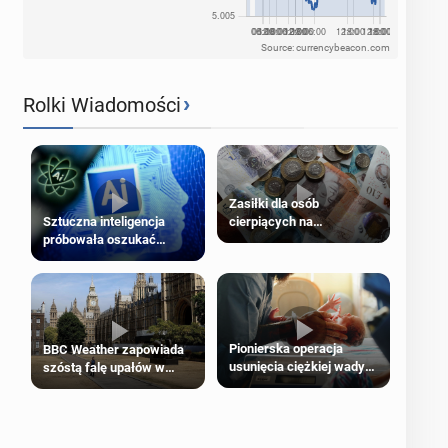
Source: currencybeacon.com
›
Rolki Wiadomości
Zasiłki dla osób
cierpiących na
Sztuczna inteligencja
schorzenia psychiczne
próbowała oszukać
człowieka
Pionierska operacja
BBC Weather zapowiada
usunięcia ciężkiej wady
szóstą falę upałów w
wrodzonej płodu w łonie
Londynie
matki