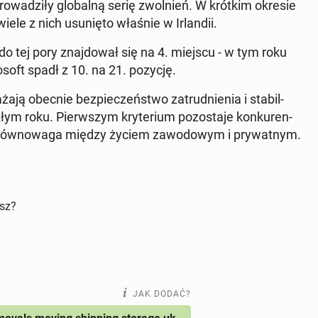
o­wa­dzi­ły glo­bal­ną serię zwol­nień. W krótkim okresie
ele z nich usu­nię­to właśnie w Ir­lan­dii.
 do tej pory znaj­do­wał się na 4. miejscu - w tym roku
o­soft spadł z 10. na 21. pozycję.
ają obecnie bez­pie­czeń­stwo za­trud­nie­nia i sta­bil­
łym roku. Pierw­szym kry­te­rium po­zo­sta­je kon­ku­ren­
ia rów­no­wa­ga między życiem za­wo­do­wym i pry­wat­nym.
isz?
JAK DODAĆ?