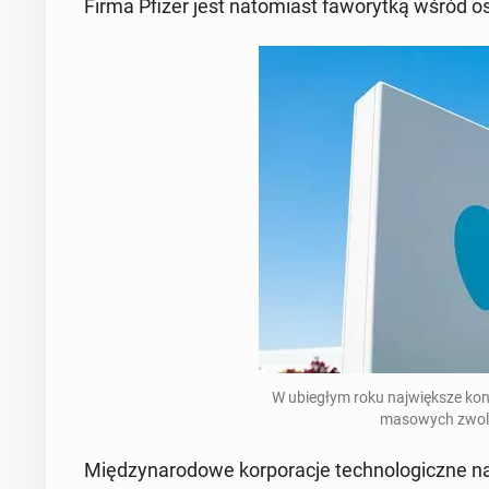
Firma Pfizer jest na­to­miast fa­wo­ryt­ką wśród osó
W ubie­głym roku naj­więk­sze kon­ce
ma­so­wych zwol­
Mię­dzy­na­ro­do­we kor­po­ra­cje tech­no­lo­gicz­ne