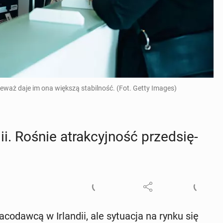
eważ daje im ona większą stabilność. (Fot. Getty Images)
ii. Rośnie atrak­cyj­ność przed­się­
­co­daw­cą w Ir­lan­dii, ale sy­tu­acja na rynku się