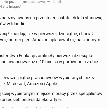
dziej po­żą­da­nym pra­co­daw­cą w Ir­lan­dii.
 Getty Images)
 znaczny awans na prze­strze­ni ostat­nich lat i sta­no­wią
w w Ir­lan­dii.
iąż znaj­du­ją się w pierw­szej dzie­siąt­ce, chociaż
ycję numer pięć. Amazon upla­so­wał się na siódmym
i­ster­stwo Edu­ka­cji za­mknę­ły pierw­szą dzie­siąt­kę.
reland awan­so­wał aż o 10 miejsc w po­rów­na­niu z ubie­
 pierw­szej piątce pra­co­daw­ców wy­bie­ra­nych przez
ogle, Mi­cro­soft, Amazon i Apple.
zę­ściej wy­bie­ra­nym miej­scem pracy przez spe­cja­li­stów
­ne przed­się­bior­stwa daleko w tyle.