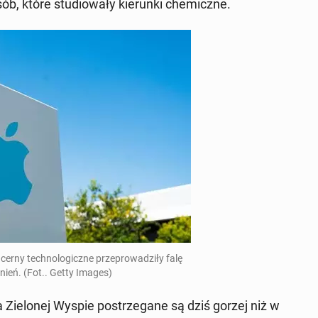
b, które stu­dio­wa­ły kie­run­ki che­micz­ne.
r­ny tech­no­lo­gicz­ne prze­pro­wa­dzi­ły falę
nień. (Fot.. Getty Images)
 na Zie­lo­nej Wyspie po­strze­ga­ne są dziś gorzej niż w