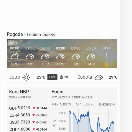
Pogoda
•
London
ZMIANA
Jutro
00:00
01:00
02:00
03:00
04:00
05:00
05:33
06:00
15°C
15°C
15°C
15°C
15°C
14°C
14°C
Jutro
Sobota
25°C
29°C
14°C
14°C
28
Kurs NBP
Forex
Z DNIA: 6 SIERPNIA
AKTUALIZACJA:
6 SIERPNIA, 23:10
5.0219
GBP
-0.0144
4.3050
EUR
-0.0068
3.7320
USD
-0.0148
4.6080
CHF
-0.0164