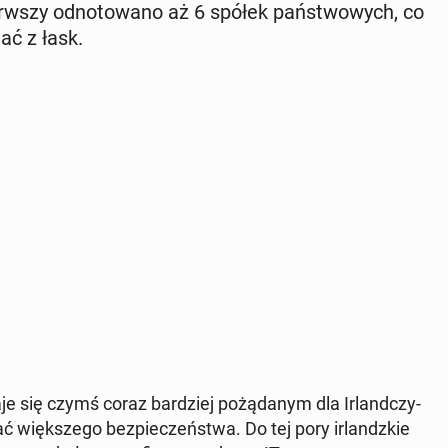
rw­szy od­no­to­wa­no aż 6 spółek pań­stwo­wych, co
ać z łask.
aje się czymś coraz bar­dziej po­żą­da­nym dla Ir­land­czy­
ać więk­sze­go bez­pie­czeń­stwa. Do tej pory ir­landz­kie