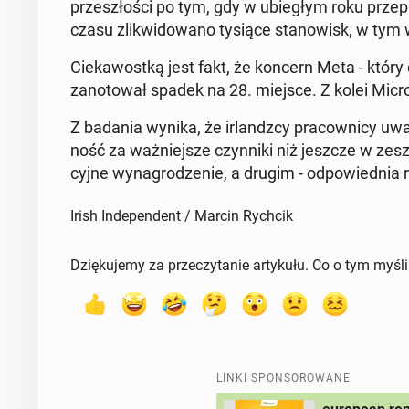
prze­szło­ści po tym, gdy w ubie­głym roku prze­pr
czasu zli­kwi­do­wa­no tysiące sta­no­wisk, w tym wi
Cie­ka­wost­ką jest fakt, że koncern Meta - który
za­no­to­wał spadek na 28. miejsce. Z kolei Mi­cr
Z badania wynika, że ir­landz­cy pra­cow­ni­cy uważ
ność za waż­niej­sze czyn­ni­ki niż jeszcze w zesz
cyj­ne wy­na­gro­dze­nie, a drugim - od­po­wied­n
Irish Independent / Marcin Rychcik
Dziękujemy za przeczytanie artykułu. Co o tym myśl
LINKI SPONSOROWANE