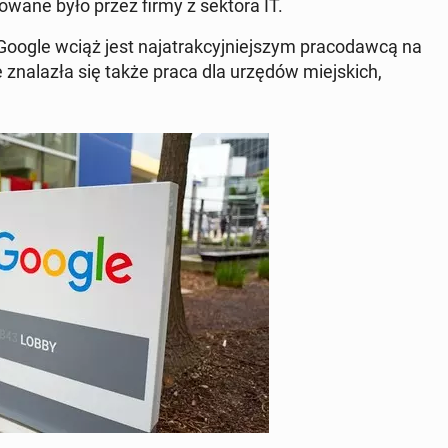
­wa­ne było przez firmy z sektora IT.
Google wciąż jest naja­trak­cyj­niej­szym pra­co­daw­cą na
e zna­la­zła się także praca dla urzędów miej­skich,