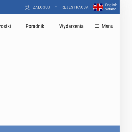
English
•
ZALOGUJ
REJESTRACJA
Version
ostki
Poradnik
Wydarzenia
Menu