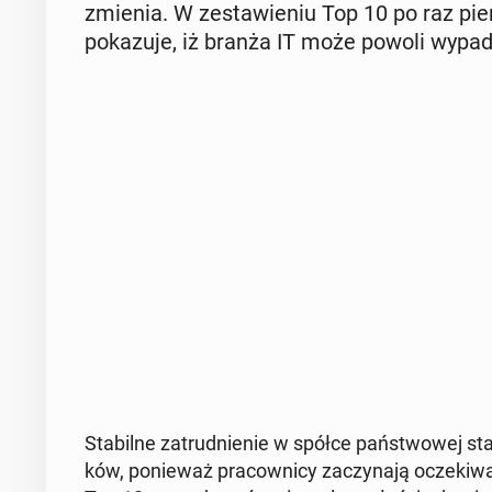
zmienia. W ze­sta­wie­niu Top 10 po raz pie
po­ka­zu­je, iż branża IT może powoli wypad
Sta­bil­ne za­trud­nie­nie w spółce pań­stwo­wej st
ków, po­nie­waż pra­cow­ni­cy za­czy­na­ją ocze­ki­w