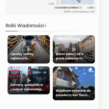
Źródło: currencybeacon.com
›
Rolki Wiadomości
Lipcowy ranking
Bristol znalazł się w
najtańszych
gronie najlepszych
supermarketów
kierunków podróży na
świecie
Kierowcy autobusów w
Londynie zapowiadają
Wyjątkowe wyzwanie dla
strajki
posiadaczy kart Tesco
Clubcard!