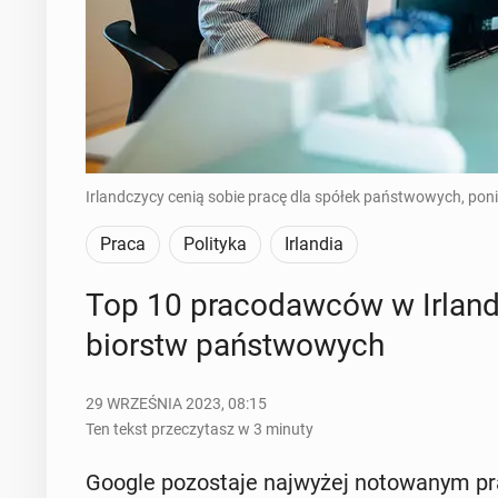
Irlandczycy cenią sobie pracę dla spółek państwowych, poni
Praca
Polityka
Irlandia
Top 10 pra­co­daw­ców w Ir­lan­d
biorstw pań­stwo­wych
29 WRZEŚNIA 2023, 08:15
Ten tekst przeczytasz w 3 minuty
Google po­zo­sta­je naj­wy­żej no­to­wa­nym pra