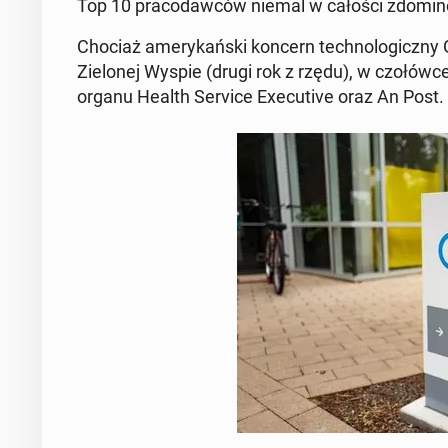
Top 10 pra­co­daw­ców niemal w całości zdo­mi­no
Chociaż ame­ry­kań­ski koncern tech­no­lo­gicz­ny 
Zie­lo­nej Wyspie (drugi rok z rzędu), w czo­łów­c
organu Health Service Exe­cu­ti­ve oraz An Post.