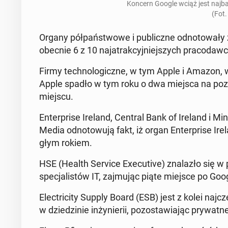
Koncern Google wciąż jest naj­bar­
(Fot.
Organy pół­pań­stwo­we i pu­blicz­ne od­no­to­wa­ły
obecnie 6 z 10 naja­trak­cyj­niej­szych pra­co­daw­có
Firmy tech­no­lo­gicz­ne, w tym Apple i Amazon, wc
Apple spadło w tym roku o dwa miejsca na poz
miejscu.
En­ter­pri­se Ireland, Central Bank of Ireland i Mi­n
Media od­no­to­wu­ją fakt, iż organ En­ter­pri­se I
głym rokiem.
HSE (Health Service Exe­cu­ti­ve) zna­la­zło się w
spe­cja­li­stów IT, zaj­mu­jąc piąte miejsce po Go
Elec­tri­ci­ty Supply Board (ESB) jest z kolei naj­c
w dzie­dzi­nie in­ży­nie­rii, po­zo­sta­wia­jąc pry­wat