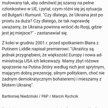
mu­ło­wa­ny tak, aby odmówić jej szansy na pełne
człon­ko­stwo w UE, i pytał, czym różni się jej sy­tu­acja
od Buł­ga­rii i Rumunii. "Czy dlatego, że Ukraina jest po
prostu za duża? Czy dlatego, że tak na­praw­dę
uważamy, że Ukraina powinna wrócić do Rosji, gdzie
jest jej miejsce?" - za­sta­na­wiał się.
Z kolei w grudniu 2001 r. przed spo­tka­niem Blaira z
Putinem Liddle napisał pre­mie­ro­wi: "Ukra­iń­cy są
jednak przy­gnę­bie­ni, że więk­szość Europy i nowa ad­
mi­ni­stra­cja USA ich lek­ce­wa­ży. Mamy zbyt różowe
spoj­rze­nie na Putina (który według nich jest spryt­nym,
mającym dobrą pre­zen­cję, silnym po­li­ty­kiem, choć nie
żadnym de­mo­kra­tycz­nym bo­ha­te­rem) i mie­sza­my z
błotem Ukrainę".
Bartłomiej Niedziński / PAP / Marcin Rychcik