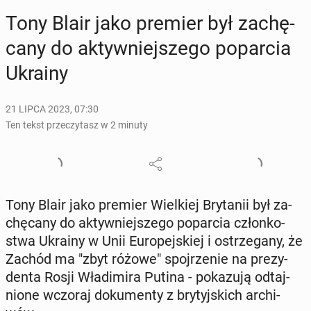
Tony Blair jako premier był za­chę­
ca­ny do ak­tyw­niej­sze­go po­par­cia
Ukrainy
21 LIPCA 2023, 07:30
Ten tekst przeczytasz w 2 minuty
Tony Blair jako premier Wiel­kiej Bry­ta­nii był za­
chę­ca­ny do ak­tyw­niej­sze­go po­par­cia człon­ko­
stwa Ukrainy w Unii Eu­ro­pej­skiej i ostrze­ga­ny, że
Zachód ma "zbyt różowe" spoj­rze­nie na pre­zy­
den­ta Rosji Wła­di­mi­ra Putina - po­ka­zu­ją od­taj­
nio­ne wczoraj do­ku­men­ty z bry­tyj­skich ar­chi­