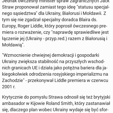
Jednak ów­cze­sny mi­ni­ster spraw za­gra­nicz­nych Jack
Straw pro­po­no­wał zamiast tego ideę "statusu spe­cjal­
ne­go są­siedz­twa" dla Ukrainy, Bia­ło­ru­si i Moł­da­wii. Z
tym się nie zgadzał spe­cjal­ny doradca Blaira ds.
Europy, Roger Liddle, który po­pro­sił ów­cze­sne­go pre­
mie­ra o roz­wa­że­nie, czy "na­praw­dę spra­wie­dli­we jest
łą­cze­nie jej (Ukrainy - przyp.red.) razem z Bia­ło­ru­sią i
Moł­da­wią".
"Wzmoc­nie­nie chwiej­nej de­mo­kra­cji i go­spo­dar­ki
Ukrainy zwięk­sza sta­bil­ność na przy­szłych wschod­
nich gra­ni­cach UE i działa jako potężna bariera dla ja­
kie­go­kol­wiek od­ro­dze­nia ro­syj­skie­go im­pe­ria­li­zmu na
Za­cho­dzie" - prze­ko­ny­wał Liddle pre­mie­ra w czerwcu
2001 r.
Kry­tycz­nie do pomysłu Strawa odnosił się też bry­tyj­ski
am­ba­sa­dor w Kijowie Roland Smith, który za­sta­na­wiał
się, dla­cze­go plan wobec Ukrainy wydaje się być sfor­