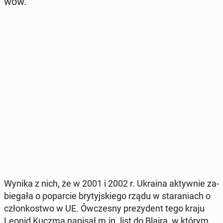
wów.
Wynika z nich, że w 2001 i 2002 r. Ukraina ak­tyw­nie za­
bie­ga­ła o po­par­cie bry­tyj­skie­go rządu w sta­ra­niach o
człon­ko­stwo w UE. Ów­cze­sny pre­zy­dent tego kraju
Leonid Kuczma napisał m.in. list do Blaira, w którym