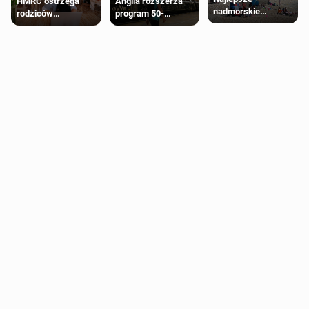
HMRC ostrzega
Anglia rozszerza
nadmorskie
rodziców
program 50-
miasteczko blisko
pobierających Child
procentowych
Londynu
Benefit. Mogą być
zniżek kolejowych
zobowiązani do
na 18-latków
zwrotu zasiłku