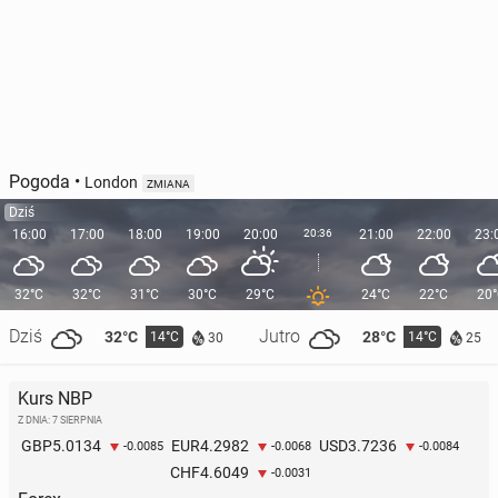
Pogoda
•
London
ZMIANA
Dziś
16:00
17:00
18:00
19:00
20:00
20:36
21:00
22:00
23:
32°C
32°C
31°C
30°C
29°C
24°C
22°C
20
Dziś
Jutro
32°C
28°C
14°C
14°C
30
25
Kurs NBP
Z DNIA: 7 SIERPNIA
5.0134
4.2982
3.7236
GBP
EUR
USD
-0.0085
-0.0068
-0.0084
4.6049
CHF
-0.0031