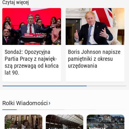
Czytaj więcej
Sondaż: Opo­zy­cyj­na
Boris Johnson napisze
Partia Pracy z naj­więk­
pa­mięt­ni­ki z okresu
szą prze­wa­gą od końca
urzę­do­wa­nia
lat 90.
›
Rolki Wiadomości
Najlepsze