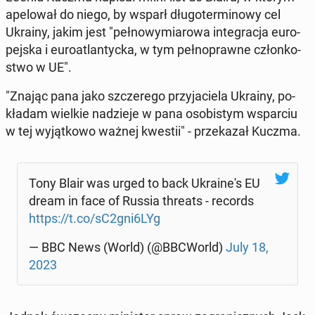
ape­lo­wał do niego, by wsparł dłu­go­ter­mi­no­wy cel
Ukrainy, jakim jest "peł­no­wy­mia­ro­wa in­te­gra­cja eu­ro­
pej­ska i eu­ro­atlan­tyc­ka, w tym peł­no­praw­ne człon­ko­
stwo w UE".
"Znając pana jako szcze­re­go przy­ja­cie­la Ukrainy, po­
kła­dam wielkie na­dzie­je w pana oso­bi­stym wspar­ciu
w tej wy­jąt­ko­wo ważnej kwestii" - prze­ka­zał Kuczma.
Tony Blair was urged to back Ukra­ine­'s EU
dream in face of Russia threats - records
https://t.co/sC2gni6LYg
— BBC News (World) (@BBCWorld)
July 18,
2023