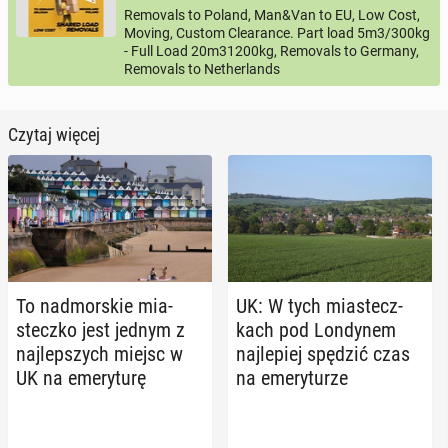
Removals to Poland, Man&Van to EU, Low Cost,
Moving, Custom Clearance. Part load 5m3/300kg
- Full Load 20m31200kg, Removals to Germany,
Removals to Netherlands
Czytaj więcej
To nad­mor­skie mia­
UK: W tych mia­stecz­
stecz­ko jest jednym z
kach pod Lon­dy­nem
naj­lep­szych miejsc w
naj­le­piej spędzić czas
UK na eme­ry­tu­rę
na eme­ry­tu­rze