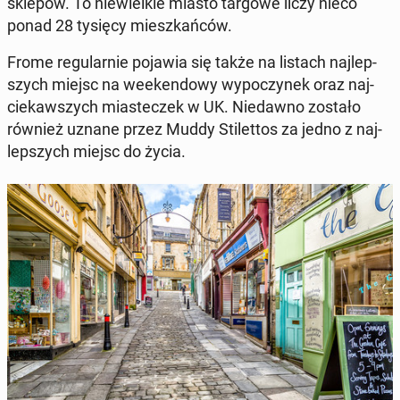
sklepów. To nie­wiel­kie miasto targowe liczy nieco
ponad 28 tysięcy miesz­kań­ców.
Frome re­gu­lar­nie pojawia się także na listach naj­lep­
szych miejsc na week­en­do­wy wy­po­czy­nek oraz naj­
cie­kaw­szych mia­ste­czek w UK. Nie­daw­no zostało
również uznane przez Muddy Sti­let­tos za jedno z naj­
lep­szych miejsc do życia.