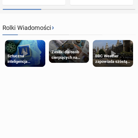
›
Rolki Wiadomości
Zasiłki dla osób
Sztuczna
BBC Weather
cierpiących na
inteligencja
zapowiada szóstą
schorzenia
próbowała oszukać
falę upałów w
psychiczne
człowieka
Londynie