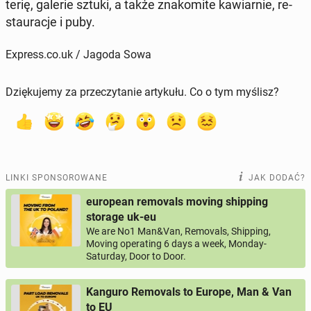
te­rię, galerie sztuki, a także zna­ko­mi­te ka­wiar­nie, re­
stau­ra­cje i puby.
Express.co.uk / Jagoda Sowa
Dziękujemy za przeczytanie artykułu. Co o tym myślisz?
LINKI SPONSOROWANE
JAK DODAĆ?
european removals moving shipping
storage uk-eu
We are No1 Man&Van, Removals, Shipping,
Moving operating 6 days a week, Monday-
Saturday, Door to Door.
Kanguro Removals to Europe, Man & Van
to EU