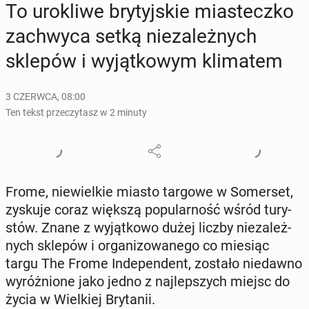
To uro­kli­we bry­tyj­skie mia­stecz­ko
za­chwy­ca setką nie­za­leż­nych
sklepów i wy­jąt­ko­wym kli­ma­tem
3 CZERWCA, 08:00
Ten tekst przeczytasz w 2 minuty
Frome, nie­wiel­kie miasto targowe w So­mer­set,
zyskuje coraz większą po­pu­lar­ność wśród tu­ry­
stów. Znane z wy­jąt­ko­wo dużej liczby nie­za­leż­
nych sklepów i or­ga­ni­zo­wa­ne­go co miesiąc
targu The Frome In­de­pen­dent, zostało nie­daw­no
wy­róż­nio­ne jako jedno z naj­lep­szych miejsc do
życia w Wiel­kiej Bry­ta­nii.