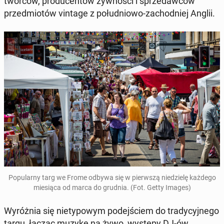
twórców, pro­du­cen­tów żyw­no­ści i sprze­daw­ców
przed­mio­tów vintage z po­łu­dnio­wo-za­chod­niej Anglii.
Po­pu­lar­ny targ we Frome odbywa się w pierw­szą nie­dzie­lę każdego
mie­sią­ca od marca do grudnia. (Fot. Getty Images)
Wy­róż­nia się nie­ty­po­wym po­dej­ściem do tra­dy­cyj­ne­go
targu, łącząc muzykę na żywo, występy DJ-ów,