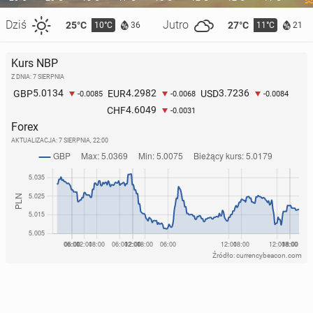
Dziś
Jutro
25°C
27°C
10°C
11°C
36
21
Kurs NBP
Z DNIA: 7 SIERPNIA
5.0134
4.2982
3.7236
GBP
EUR
USD
-0.0085
-0.0068
-0.0084
4.6049
CHF
-0.0031
Forex
AKTUALIZACJA:
7 SIERPNIA, 22:00
Źródło: currencybeacon.com