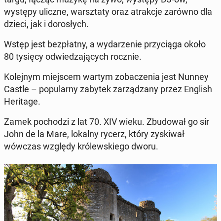
występy uliczne, warsz­ta­ty oraz atrak­cje zarówno dla
dzieci, jak i do­ro­słych.
Wstęp jest bez­płat­ny, a wy­da­rze­nie przy­cią­ga około
80 tysięcy od­wie­dza­ją­cych rocznie.
Ko­lej­nym miej­scem wartym zo­ba­cze­nia jest Nunney
Castle – po­pu­lar­ny zabytek za­rzą­dza­ny przez English
He­ri­ta­ge.
Zamek po­cho­dzi z lat 70. XIV wieku. Zbu­do­wał go sir
John de la Mare, lokalny rycerz, który zy­ski­wał
wówczas względy kró­lew­skie­go dworu.