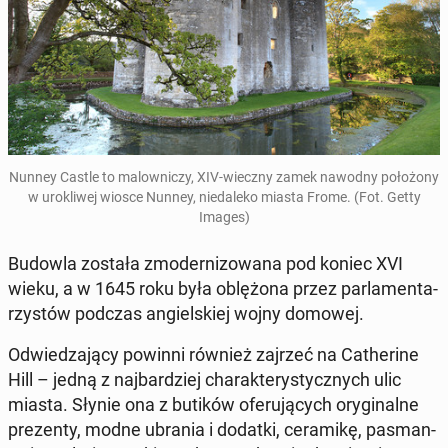
Nunney Castle to ma­low­ni­czy, XIV-wieczny zamek nawodny po­ło­żo­ny
w uro­kli­wej wiosce Nunney, nie­da­le­ko miasta Frome. (Fot. Getty
Images)
Budowla została zmo­der­ni­zo­wa­na pod koniec XVI
wieku, a w 1645 roku była ob­lę­żo­na przez par­la­men­ta­
rzy­stów podczas an­giel­skiej wojny domowej.
Od­wie­dza­ją­cy powinni również zajrzeć na Ca­the­ri­ne
Hill – jedną z naj­bar­dziej cha­rak­te­ry­stycz­nych ulic
miasta. Słynie ona z butików ofe­ru­ją­cych ory­gi­nal­ne
pre­zen­ty, modne ubrania i dodatki, ce­ra­mi­kę, pa­sman­