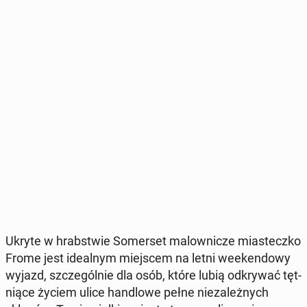
Ukryte w hrab­stwie So­mer­set ma­low­ni­cze mia­stecz­ko
Frome jest ide­al­nym miej­scem na letni week­en­do­wy
wyjazd, szcze­gól­nie dla osób, które lubią od­kry­wać tęt­
nią­ce życiem ulice han­dlo­we pełne nie­za­leż­nych