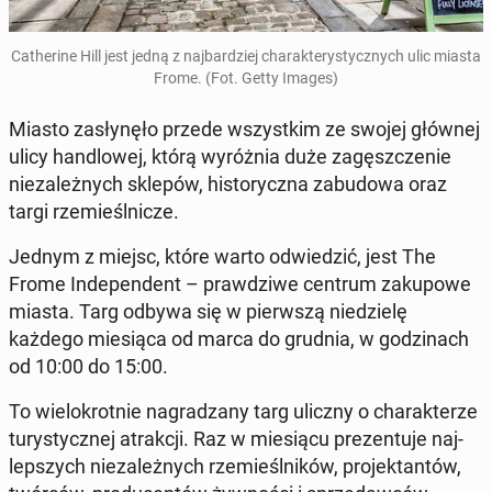
Ca­the­ri­ne Hill jest jedną z naj­bar­dziej cha­rak­te­ry­stycz­nych ulic miasta
Frome. (Fot. Getty Images)
Miasto za­sły­nę­ło przede wszyst­kim ze swojej głównej
ulicy han­dlo­wej, którą wy­róż­nia duże za­gęsz­cze­nie
nie­za­leż­nych sklepów, hi­sto­rycz­na za­bu­do­wa oraz
targi rze­mieśl­ni­cze.
Jednym z miejsc, które warto od­wie­dzić, jest The
Frome In­de­pen­dent – praw­dzi­we centrum za­ku­po­we
miasta. Targ odbywa się w pierw­szą nie­dzie­lę
każdego mie­sią­ca od marca do grudnia, w go­dzi­nach
od 10:00 do 15:00.
To wie­lo­krot­nie na­gra­dza­ny targ uliczny o cha­rak­te­rze
tu­ry­stycz­nej atrak­cji. Raz w mie­sią­cu pre­zen­tu­je naj­
lep­szych nie­za­leż­nych rze­mieśl­ni­ków, pro­jek­tan­tów,